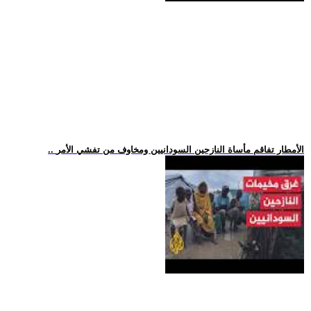
.. الأمطار تفاقم مأساة النازحين السودانيين ومخاوف من تفشي الأمر