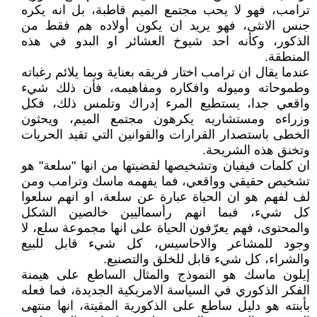
ترامب، فهو لا يحب مجتمع الميم قاطبة، بل انه يكره
جنس الانثى، فهو يريد ان يكون أولاده هم فقط من
الذكور، وكأنه احد شيوخ العشائر او البدو في هذه
المنطقة.
عندما يقال ان ترامب اختار فريقه بعناية وبما يلائم رغباته
وطموحاته وميوله وافكاره ومفاهيمه، فأن ذلك شيء
واقعي جدا، يستطيع المرء إدراك وتلمس ذلك، فكل
وزراءه ومستشاريه يكرهون مجتمع الميم، ويحثون
الخطى باستصدار القرارات والقوانين التي تقيد الحريات
وتخنق هذه الشريحة.
ان كلمات فيفيان وتشخيصها لقضيتها من انها "سلعة" هو
تشخيص حقيقي وواقعي، فما يفهمه ماسك وترامب ومن
لف لفهم هو ان الحياة عبارة عن سلعة، او انهم سلعوا
كل شيء، فبما انهم رأسماليين خالصين الشكل
والمحتوى، فهم يعرّفون الحياة على انها مجموعة سلع، لا
وجود للمشاعر والاحاسيس، كل شيء قابل للبيع
والشراء، كل شيء قابل للخلق والتصنيع.
إيلون ماسك هو النموذج والمثال الساطع على هيمنة
الفكر الذكوري في السياسة الامريكية الجديدة، فما فعله
بأبنته هو دليل ساطع على الذكورية المقيتة، انها منتهى