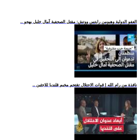
.. العفو الدولية وهيومن رايتس ووتش: مقتل الصحفية آمال خليل بهجو
.. نافذة من رام الله | قوات الاحتلال تقتحم مخيم قلنديا للاجئين