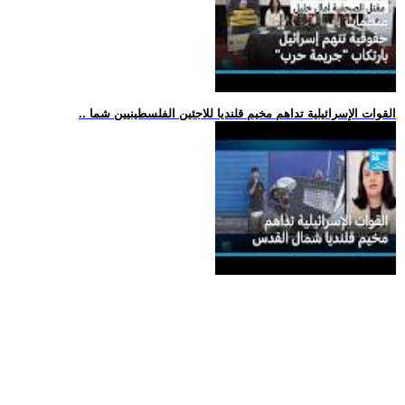
.. القوات الإسرائيلية تداهم مخيم قلنديا للاجئين الفلسطينيين شما