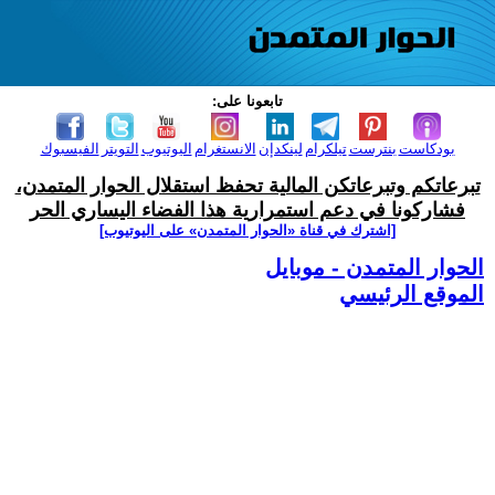
تابعونا على:
بودكاست
بنترست
تيلكرام
لينكدإن
الانستغرام
اليوتيوب
التويتر
الفيسبوك
تبرعاتكم وتبرعاتكن المالية تحفظ استقلال الحوار المتمدن،
فشاركونا في دعم استمرارية هذا الفضاء اليساري الحر
[اشترك في قناة ‫«الحوار المتمدن» على اليوتيوب]
الحوار المتمدن - موبايل
الموقع الرئيسي