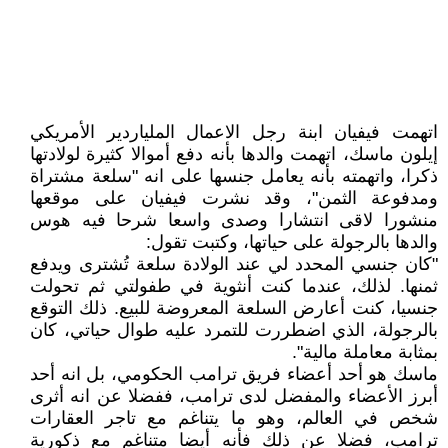
اتهمت فيفيان ابنة رجل الاعمال الملياردير الأمريكي
إيلون ماسك، اتهمت والدها بأنه دفع أموالا كثيرة لولادتها
ذكرا، واتهمته بأنه يعامل جنسها على انه "سلعة مشتراة
ومدفوعة الثمن"، وقد نشرت فيفيان على موقعها
منشورا لاقى انتشارا وصدى واسعا شرحا فيه هوس
والدها بالرجولة على حياتها، وكتبت تقول:
"كان جنسي المحدد لي عند الولادة سلعة تُشترى ويدفع
ثمنها. لذلك، عندما كنت أنثوية في طفولتي ثم تحولت
جنسيا، كنت أعارض السلعة المعروضة للبيع. ذلك التوقع
بالرجولة، الذي اضطررت للتمرد عليه طوال حياتي، كان
بمثابة معاملة مالية".
ماسك هو أحد أعضاء فريق ترامب الحكومي، بل انه أحد
أبرز الأعضاء والمفضل لدى ترامب، ففضلا عن انه أثرى
شخص في العالم، وهو ما يتناغم مع تاجر العقارات
ترامب، فضلا عن ذلك فأنه أيضا متناغم مع ذكورية