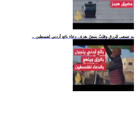
.. يد تسعى للرزق وقلبٌ ينبضُ بغزة.. دعاء بائع أردني لفسطين