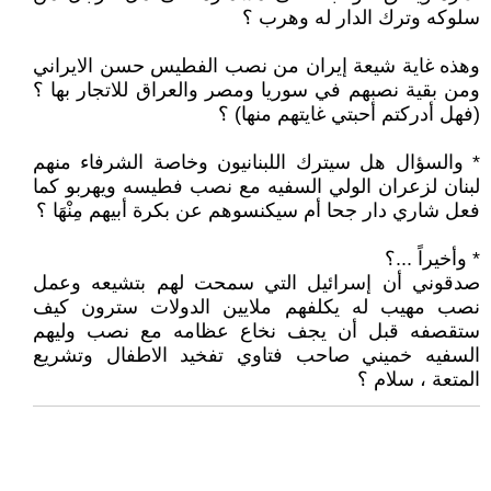
سلوكه وترك الدار له وهرب ؟
وهذه غاية شيعة إيران من نصب الفطيس حسن الايراني
ومن بقية نصبهم في سوريا ومصر والعراق للاتجار بها ؟
(فهل أدركتم أحبتي غايتهم منها) ؟
* والسؤال هل سيترك اللبنانيون وخاصة الشرفاء منهم
لبنان لزعران الولي السفيه مع نصب فطيسه ويهربو كما
فعل شاري دار جحا أم سيكنسوهم عن بكرة أبيهم مِنْهَا ؟
* وأخيراً ...؟
صدقوني أن إسرائيل التي سمحت لهم بتشيعه وعمل
نصب مهيب له يكلفهم ملايين الدولات سترون كيف
ستقصفه قبل أن يجف نخاع عظامه مع نصب وليهم
السفيه خميني صاحب فتاوي تفخيد الاطفال وتشريع
المتعة ، سلام ؟