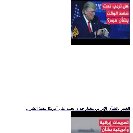
.. الخبير بالشأن الإيراني مختار حداد: يجب على أمريكا تنفيذ الشر