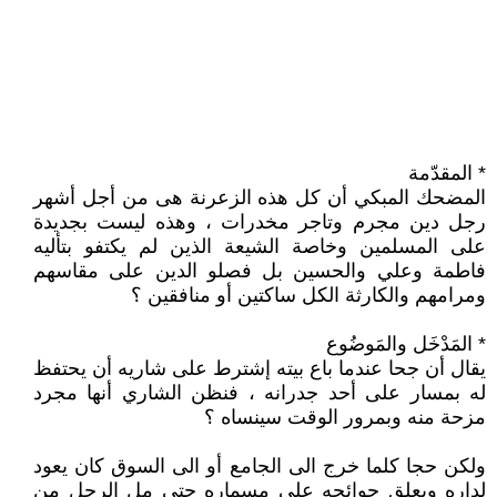
* المقدّمة
المضحك المبكي أن كل هذه الزعرنة هى من أجل أشهر
رجل دين مجرم وتاجر مخدرات ، وهذه ليست بجديدة
على المسلمين وخاصة الشيعة الذين لم يكتفو بتأليه
فاطمة وعلي والحسين بل فصلو الدين على مقاسهم
ومرامهم والكارثة الكل ساكتين أو منافقين ؟
* المَدْخَل والمَوضُوع
يقال أن جحا عندما باع بيته إشترط على شاريه أن يحتفظ
له بمسار على أحد جدرانه ، فنظن الشاري أنها مجرد
مزحة منه وبمرور الوقت سينساه ؟
ولكن حجا كلما خرج الى الجامع أو الى السوق كان يعود
لداره ويعلق حوائجه على مسماره حتى مل الرجل من