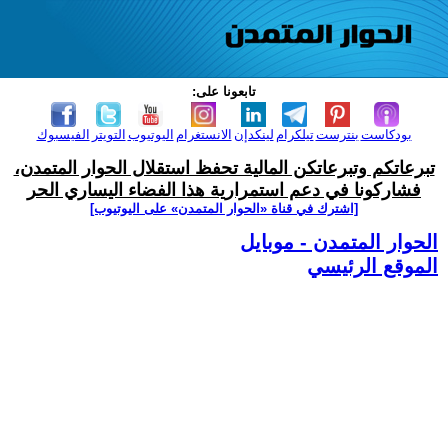
تابعونا على:
بودكاست
بنترست
تيلكرام
لينكدإن
الانستغرام
اليوتيوب
التويتر
الفيسبوك
تبرعاتكم وتبرعاتكن المالية تحفظ استقلال الحوار المتمدن،
فشاركونا في دعم استمرارية هذا الفضاء اليساري الحر
[اشترك في قناة ‫«الحوار المتمدن» على اليوتيوب]
الحوار المتمدن - موبايل
الموقع الرئيسي