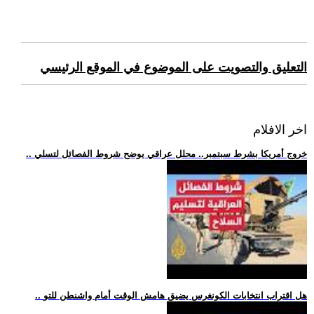
التعليق والتصويت على الموضوع في الموقع الرئيسي
اخر الافلام
.. خروج أمريكا بشرط سبتمبر.. محلل عراقي يوضح شروط الفصائل لتسلي
.. هل اقتراب انتخابات الكونغرس يضيق هامش الوقت أمام واشنطن للتو