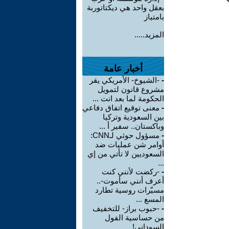
بعقل واحد هي ديكتاتوربة
بامتياز
المزيد.....
أخبار عامة
-
-الشيوخ- الأمريكي يقر
مشروع قانون لتمويل
الحكومة لما بعد انت ...
-
معنى توقيع اتفاق دفاعي
بين السعودية وتركيا
وباكستان.. سفير أ ...
-
مسؤول حوثي لـCNN:
أوامر شن عمليات ضد
السعوديين لا تأتي من إي
...
-
-ركضت لأنني كنت
أعرف أنني سأموت-..
مسيّرات روسية تطارد
المسع ...
-
-حبوب براز- للتخفيف
من حساسية الفول
السوداني!