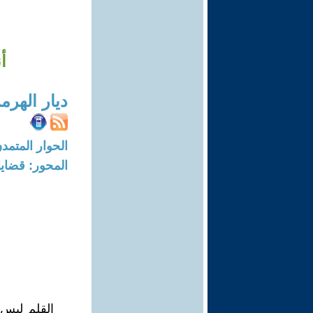
أ
ديار الهرم
الحوار المتمدن-العدد: 8261 - 25
المحور: قضايا 
القلم ليس 