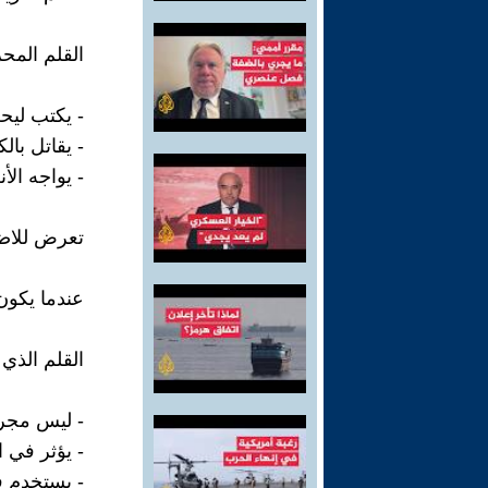
القلم المحر
- يكتب ليح
- يقاتل بال
- يواجه ال
تعرض للاضطه
عندما يكون
القلم الذي 
- ليس مجرد 
- يؤثر في ا
- يستخدم ف