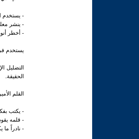
- يستخدم ال
- ينشر معل
- أخطر أنوا
يستخدم في 
التضليل ال
الحقيقة.
القلم الأمي
- يكتب بفكر
- قلمه يقود
- نادراً ما 