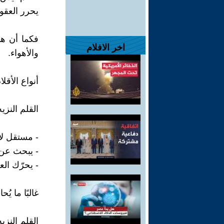
يحرر العقول
فكما أن هن
اخر الافلام
والأهواء.
أنواع الأقل
القلم النزي
- مستقل لا
- يبحث عن ا
- يحرّك الع
غالبًا ما ي
القلم النزي