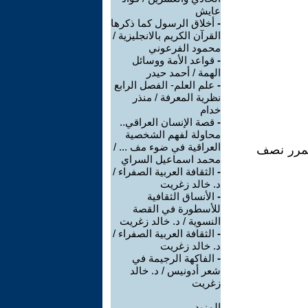
عايش
-
أخلاق الرسول كما ذكرها
القرآن الكريم بالانجليزية /
محمود الفرعوني
-
قواعد الأمة ووسائل
الهمة / أحمد حيدر
-
علم العلم- الفصل الرابع
نظرية المعرفة / منذر
خدام
-
قصة الإنسان العراقي..
محاولة لفهم الشخصية
العراقية في ضوء مف ... /
 تمرر نصف
محمد اسماعيل السراي
-
الثقافة العربية الصفراء /
د. خالد زغريت
-
الأنساق الثقافية
للأسطورة في القصة
النسوية / د. خالد زغريت
-
الثقافة العربية الصفراء /
د. خالد زغريت
-
الفاكهة الرجيمة في
شعر أدونيس / د. خالد
زغريت
المزيد.....