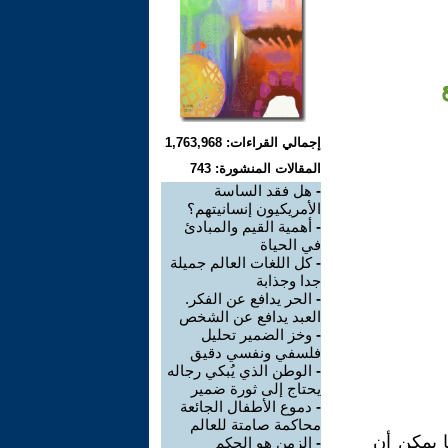
إجمالي القراءات: 1,763,968
المقالات المنشورة: 743
-
هل فقد الساسة
الأمريكيون إنسانيتهم؟
-
أهمية القيم والمبادئ
في الحياة
-
كل اللغات العالم جميلة
جدا وجذابة
-
الحر يدافع عن الفكر.
العبد يدافع عن الشخص
-
وخز الضمير تحليل
فلسفي ونفسي دقيق
-
الوطن الذي يُبكي رجاله
يحتاج إلى ثورة ضمير
-
دموع الأطفال الجائعة
محاكمة صامتة للعالم
ا يمكن أن
-
الزمن هو الحكم