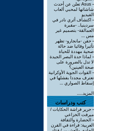
-
Asus تعلن عن أحدث
شاشاتها لمحبي ألعاب
الفيديو
-
اكتشاف أثري نادر في
سردينيا.. -مقبرة
العمالقة- بتصميم غير
مس ...
-
حقن -مانجارو- تظهر
تأثيرا وقائيا ضد حالة
صحية مهددة للحياة
-
لماذا حدة البصر الجيدة
لا تدل بالضرورة على
صحة العينين؟
-
القوات الجوية الأوكرانية
تعترف مجددا بفشلها في
إسقاط الصواري ...
المزيد.....
كتب ودراسات
-
حرير فراشة الحكايات /
ميرفت الخزاعي
-
الحضارة والثقافة
العربية: قراءة في القرن
الحادي والعشرين / فؤاد