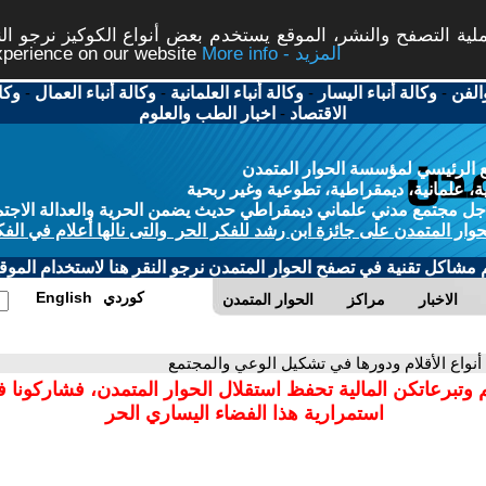
ة التصفح والنشر، الموقع يستخدم بعض أنواع الكوكيز نرجو النق
More info - المزيد
experience on our website
الفن
-
وكالة أنباء اليسار
-
وكالة أنباء العلمانية
-
وكالة أنباء العمال
-
وكا
الاقتصاد
-
اخبار الطب والعلوم
 الرئيسي لمؤسسة الحوار المتمدن
، علمانية، ديمقراطية، تطوعية وغير ربحية
ل مجتمع مدني علماني ديمقراطي حديث يضمن الحرية والعدالة الاجتم
حوار المتمدن على جائزة ابن رشد للفكر الحر والتى نالها أعلام في الفك
م مشاكل تقنية في تصفح الحوار المتمدن نرجو النقر هنا لاستخدام الموقع
كوردي
English
الاخبار
مراكز
الحوار المتمدن
 أنواع الأقلام ودورها في تشكيل الوعي والمجتمع
 وتبرعاتكن المالية تحفظ استقلال الحوار المتمدن، فشاركونا 
استمرارية هذا الفضاء اليساري الحر