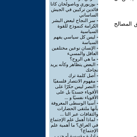
-
بوزبوري وباصولخان كانا
قائدين تركيين في الجيش
الساساني
-
سر النجاح لبعض البشر
ق المصالح
الكرامة كنموذج للقوة
السياسية
-
ليس كل سياسي يفهم
السياسة
-
الإنسان نوعين مختلفين
العاقل والمسيء
-
ما هي الروح؟
-
البعض يتظاهر وكأنه يريد
نجاحك
-
أصل كلمة ترك
-
مفهوم الانتصار فلسفيًا
-
النصر ليس حكرًا على
الأقوياء جسديًا بل على
الأقوياء نفسيًا و ...
-
آسيا الوسطى المعروفة
بأنها ملتقى الحضارات
والثقافات عبر التا ...
-
لماذا أهمل علم الإجتماع
في العراق؟ ما أهمية علم
الإجتماع؟
.
-
إدارة مؤسسة أو حزب