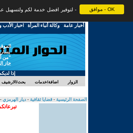
موافق - OK
لتوفير افضل خدمة لكم ولتسهيل عملي
أخبار عامة
-
وكالة أنباء المرأة
-
اخبار الأدب و
الموقع
يسارية
"من أج
حاز ال
إذا لديك
الزوار
اضافة/خدمات
بحث/الارشيف
الصفحة الرئيسية
-
قضايا ثقافية
-
ديار الهرمزي
-
تبرعاتكم