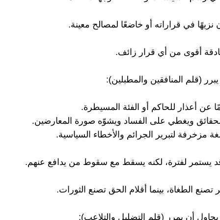
 نزيهًا في قراراته أو خاضعًا لمصالح معينة.
ادقة أقوى من أي قرار زائف.
يبرر (قلم المنافقين والمطبلين):
ًا عن أعذار للحاكم أو الفئة المسيطرة.
قائق ويغطي على الفساد ويشوّه صورة المعارضين.
غة مزخرفة لتبرير الجرائم والأخطاء السياسية.
قد يستمر لفترة، لكنه يسقط مع سقوط من يدافع عنهم.
ير تصنع الطغاة، بينما أقلام الحق تصنع الثورات.
يحاول أن يمرر (قلم التضليل والتلاعب):