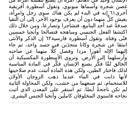
الإنسان وحيد في العالم، أمره أن يصنع لنفسه امرأةً من
غصن شجرة وأسماها مبونوي. وتقول أسطورة أفريقية
أخرى٦١ إنه في البدء لم يكن هناك سوى رجل وامرأة،
يعيش كلٌّ منهما دون أن يعرف بوجود الآخر، إلى أن الْتقيا
صدفةً عند أحد الينابيع، فتشاجرا وتصارعا، ومن خلال ذلك
اكتشفا الفعل الجنسي ومباهجه فتصالحا وأنجبا خمسين
فتًى وفتاة. وتقول أسطورة فارسية٦٢ إن الذكر والأنثى
انبثقا عن شجرة وكانا متحدَين في جسد واحد، ثم جاء
إليهما الإله آهورا مزدا وفصل كلًّا منهما عن صاحبه
وأرسلهما إلى الأرض. وتروي الأسطورة المكسيكية أن
الخالق لمَّا فكَّر بصنع الإنسان فكَّر في المادة المناسبة
لذلك فاختار الطين، ولكن هذه المادة أثبتت عدم صلاحيتها
لأنها ذابت في الماء عندما ذهب الزوجان الأولان
للاستحمام، ثم صنعهما من خشب، ولكن المحاولة الثانية
لم تكن ناجحةً أيضًا. ثم استقر على المعدن الذي أثبت
نجاحه فاستوى المخلوقان كاملَين وأنجبا الجنس البشري.