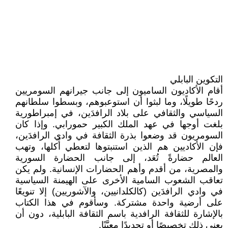
التكوين البابلي
أقام الأكاديون الساميون إلى جانب جيرانهم السومريين
ردحًا طويلًا، وما لبثوا أن استوعبوهم، وبسطوا سلطانهم
السياسي والثقافي على بلاد الرافدَين، في إمبراطورية
بلغت أوجها في عهد الملك الكبير حمورابي. وإذا كان
السومريون قد وضعوا بذرة الثقافة في وادي الرافدَين،
فإن الأكاديين هم الذين استنبتوها لتعطي أُكلها، وتهب
العالم حضارةً تُعَد، إلى جانب الحضارة السورية
والمصرية، من أقدم وأهم الحضارات الإنسانية. ولم يكن
تعاقب الشعوب السامية الأخرى على الهيمنة السياسية
في وادي الرافدَين (كالكلدانيين، والآشوريين) إلا تنويعًا
على أرضية واحدة مشتركة. وسأقوم في هذا الكتاب
بالإشارة للثقافة الرافدية باسم الثقافة البابلية، دون أن
يعني ذلك تخصيصًا أو تحديدًا معيَّنًا.