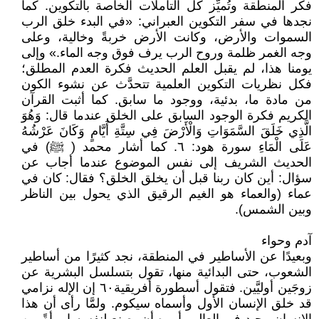
فكر المنطقة وتُميِّز كل التأملات الخاصة بالتكوين. كما
نجدها في سفر التكوين العبراني: «في البدء خلق الرب
السموات والأرض، وكانت الأرض خربةً وخالية، وعلى
وجه الغمر ظلمة وروح الرب يرف فوق وجه الماء.» وإلى
يومنا هذا، لم يقبل العلم الحديث فكرة العدم المطلق؛
فكل نظريات التكوين العلمية تتحدَّث عن نشوء الكون
من مادة ما، بدئية، ووجود ما سابق. كما أثبت القرآن
الكريم فكرة الوجود السابق على الخلق عندما قال: وَهُوَ
الَّذِي خَلَقَ السَّمَوَاتِ وَالْأَرْضَ فِي سِتَّةِ أَيَّامٍ وَكَانَ عَرْشُهُ
عَلَى الْمَاءِ سورة هود: ٦. كما أشار محمد ( ﷺ) في
الحديث الشريف إلى نفس الموضوع عندما أجاب عن
سؤال: أين كان ربنا قبل أن يخلق الخلق؟ فقال: كان في
عماء (والعماء هو الغيم الرقيق الذي يحول بين الناظر
وبين الشمس).
آدم وحواء
وبعيدًا عن الأساطير في المنطقة، نجد كثيرًا من أساطير
الشعوب، حتى البدائية منها، تقول بتسلسل البشرية عن
زوجَين أوليَّين. فتقول أسطورة أفريقية٦٠ إن الإله نزامي
قد خلق الإنسان الأول وأسماه سيكوم. ولمَّا رأى أن هذا