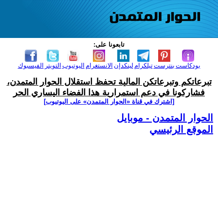
تابعونا على:
بودكاست
بنترست
تيلكرام
لينكدإن
الانستغرام
اليوتيوب
التويتر
الفيسبوك
تبرعاتكم وتبرعاتكن المالية تحفظ استقلال الحوار المتمدن،
فشاركونا في دعم استمرارية هذا الفضاء اليساري الحر
[اشترك في قناة ‫«الحوار المتمدن» على اليوتيوب]
الحوار المتمدن - موبايل
الموقع الرئيسي