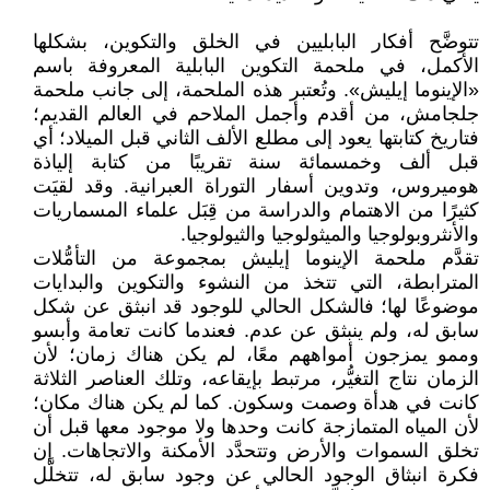
تتوضَّح أفكار البابليين في الخلق والتكوين، بشكلها
الأكمل، في ملحمة التكوين البابلية المعروفة باسم
«الإينوما إيليش». وتُعتبر هذه الملحمة، إلى جانب ملحمة
جلجامش، من أقدم وأجمل الملاحم في العالم القديم؛
فتاريخ كتابتها يعود إلى مطلع الألف الثاني قبل الميلاد؛ أي
قبل ألف وخمسمائة سنة تقريبًا من كتابة إلياذة
هوميروس، وتدوين أسفار التوراة العبرانية. وقد لقيَت
كثيرًا من الاهتمام والدراسة من قِبَل علماء المسماريات
والأنثروبولوجيا والميثولوجيا والثيولوجيا.
تقدَّم ملحمة الإينوما إيليش بمجموعة من التأمُّلات
المترابطة، التي تتخذ من النشوء والتكوين والبدايات
موضوعًا لها؛ فالشكل الحالي للوجود قد انبثق عن شكل
سابق له، ولم ينبثق عن عدم. فعندما كانت تعامة وأبسو
وممو يمزجون أمواههم معًا، لم يكن هناك زمان؛ لأن
الزمان نتاج التغيُّر، مرتبط بإيقاعه، وتلك العناصر الثلاثة
كانت في هدأة وصمت وسكون. كما لم يكن هناك مكان؛
لأن المياه المتمازجة كانت وحدها ولا موجود معها قبل أن
تخلق السموات والأرض وتتحدَّد الأمكنة والاتجاهات. إن
فكرة انبثاق الوجود الحالي عن وجود سابق له، تتخلَّل