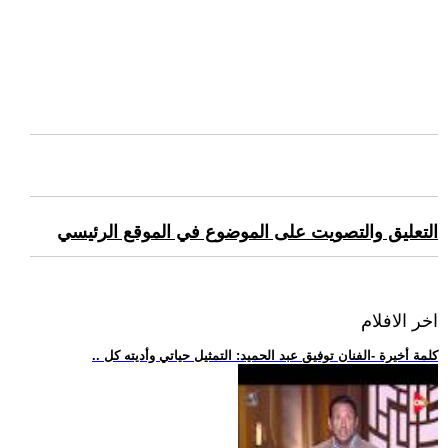
التعليق والتصويت على الموضوع في الموقع الرئيسي
اخر الافلام
.. كلمة أخيرة -الفنان توفيق عبد الحميد: التمثيل حياتي وأديته كل