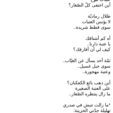
أين اختفى كلّ الصّغار؟
ظلال رماديّة
لا يؤنس العتبات
سوى قطط شريدة..
أه كم أشتاقك
يا عتبة دارنا..
كيف لي أن أفارقك؟
ثمّة أحد يسأل عن الغيّاب..
سوى حبل غسيل..
وعتبة مهجورة..
أين ذهب بائع الكعكبان؟
على العتبة الصغيرة
ما زال ينتظره الصّغار..
*ما زالت تنبش في صدري
تهليلة جدّتي الحزينة: