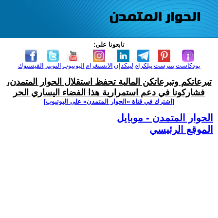
تابعونا على:
بودكاست
بنترست
تيلكرام
لينكدإن
الانستغرام
اليوتيوب
التويتر
الفيسبوك
تبرعاتكم وتبرعاتكن المالية تحفظ استقلال الحوار المتمدن،
فشاركونا في دعم استمرارية هذا الفضاء اليساري الحر
[اشترك في قناة ‫«الحوار المتمدن» على اليوتيوب]
الحوار المتمدن - موبايل
الموقع الرئيسي