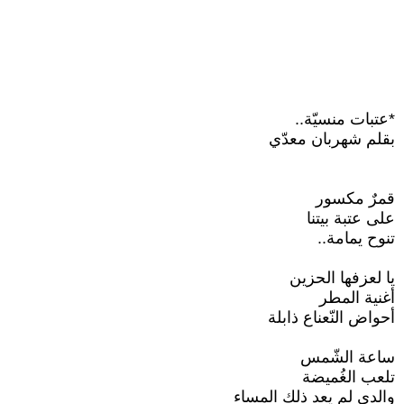
*عتبات منسيّة..
بقلم شهربان معدّي
قمرٌ مكسور
على عتبة بيتنا
تنوح يمامة..
يا لعزفها الحزين
أغنية المطر
أحواض النّعناع ذابلة
ساعة الشّمس
تلعب الغُميضة
والدي لم يعد ذلك المساء