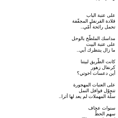
على عتبة الباب
قلادة القرنفل المجفّفة
تحمل رائحة أُمّي..
مداسك الملطّخ بالوحل
على عتبة البيت
ما زال ينتظرك أبي..
كانت الطّريق لبيتنا
كرنفال زهور
أين دعسات اخوتي؟
على العتبات المهجورة
تتجوّل قوافل النمل
سلّة المهملات لم يعد لها أثرا..
سنوات عجاف
سهم الحظّ