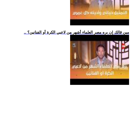
.. مين قالك إن بره مصر العلماء أشهر من لاعبي الكرة أو الفنانين؟