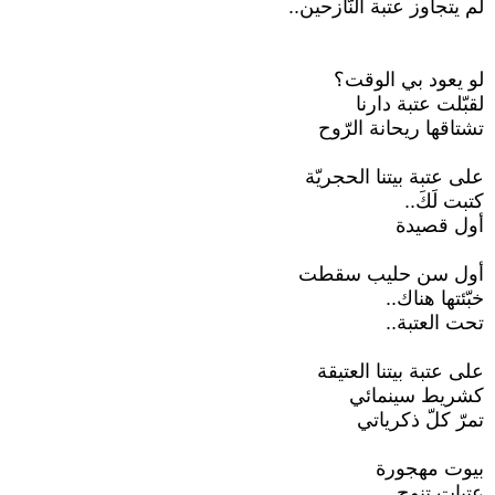
لم يتجاوز عتبة النّازحين..
لو يعود بي الوقت؟
لقبّلت عتبة دارنا
تشتاقها ريحانة الرّوح
على عتبة بيتنا الحجريّة
كتبت لَكَ..
أول قصيدة
أول سن حليب سقطت
خبّئتها هناك..
تحت العتبة..
على عتبة بيتنا العتيقة
كشريط سينمائي
تمرّ كلّ ذكرياتي
بيوت مهجورة
عتبات تنوح