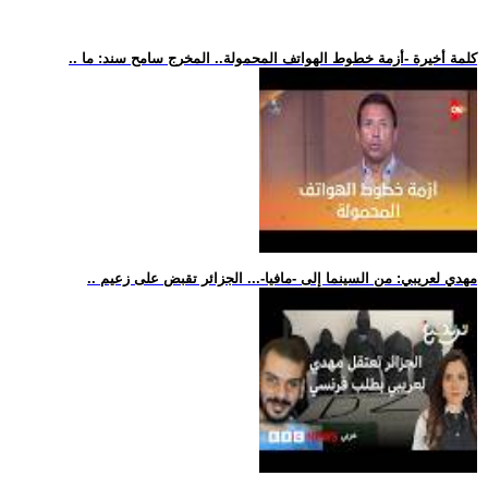
.. كلمة أخيرة -أزمة خطوط الهواتف المحمولة.. المخرج سامح سند: ما
.. مهدي لعريبي: من السينما إلى -مافيا-... الجزائر تقبض على زعيم