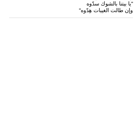
"يا بيتنا بالشوك سدّوه
وإن طالت الغيبات هِدّوه"