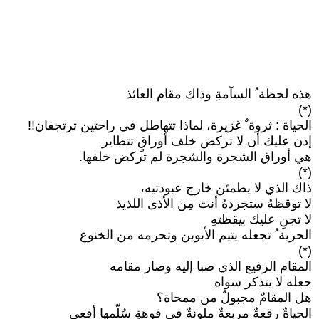
هذه لحظة ُ السآمةِ وذاك مقام العائذ
(*)
الحياة : ثروة ٌ غزيرة، لماذا تتهاطل في راحتين ترتجفان!!
إذن عليك أن لا تركض خلف أوراقٍ تتطاير
هي أوراق الشجرة والشجرة لم تركض خلفها.
(*)
ذاك الذي لا يطمئن خارج عبودتيه،
لا توقظهُ ستجردهُ أنت مِن الأذى اللذيذ
لا تجنِ عليك بيقظتهِ
الحرية ُ تجعله يتيم الأبوين وتحرمه من الخنوع
(*)
المقام الرفيع الذي صبا إليه وصار مقامه
جعله لا يتذكر سواه
هل المقامٌ مجبولٌ من ممحاة؟
الحياةٌ رقعةٌ مربعةٌ ملونةٌ في فوهةٍ سُلّمها أفعى