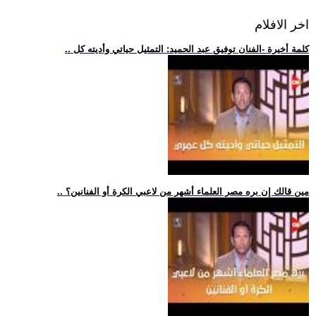
اخر الافلام
.. كلمة أخيرة -الفنان توفيق عبد الحميد: التمثيل حياتي وأديته كل
.. مين قالك إن بره مصر العلماء أشهر من لاعبي الكرة أو الفنانين؟