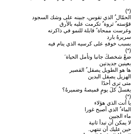
(*)
الحمّال ُ الذي تقوس، جبينه على وشك السجود
قوّسته ُ ثروة ٌ تكرمت عليه بالأرق
وغرست ممحاة ً قابلة للنمو في ذاكرته
سريرهُ بارد
بسبب خوفهِ على كرسيه الذي ينام فيه
(*)
ضعْ شخصكَ جانبا وتأمل الحياة َ
بعينين جديدتين
ها هو الطويل يصقل ُ القصير
الهزيل يصقل البدين
متى ترى أحدًا
يغسلُ كلَ يومٍ قميصهُ وضميرهُ؟
(*)
يا أنت الذي هؤلاء
الماء ُ الذي أصبح غورا
ماء الجبين
لا يمكن أن تبدأ ثانية
حين عليك أن تنتهي.