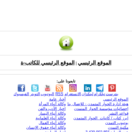
الموقع الرئيسي
الموقع الرئيسي للكاتب-ة
|
تابعونا على:
بنترست
تيلكرام
لينكدإن
الانستغرام
RSS
اليوتيوب
التويتر
الفيسبوك
الموقع الرئيسي
أخبار عامة
هيئة ادارة الحوار المتمدن - للإتصال بنا
وكالة أنباء المرأة
إحصائيات مؤسسة الحوار المتمدن
اخبار الأدب والفن
قواعد النشر
وكالة أنباء اليسار
ابرز كتاب / كاتبات الحوار المتمدن
وكالة أنباء العلمانية
يوتيوب التمدن
وكالة أنباء العمال
مكتبة التمدن
وكالة أنباء حقوق الإنسان