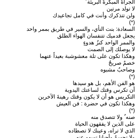
الجرأةُ المبكرةُ البريئة ُ
لا تولد مرتين
ولن تتذكرك وأنت في كامل تجاعيدك
(*)
السعادة: بنت النأي، والسير في طريق بممر واحد
يجعل قدميك تتنفسان الهواء الطلق
والممر الواحد كنزُ هدوءٍ
لا يوصلك إلى الصمت
وهكذا تكون على تلة معشوشبة بعيداً عنهما
خصمٌ صريحٌ
وصاحبٌ مشبوه
(*)
هو الفن الأهم، بل هو سيدها
أن تكرس وقتك لساعتك اليدوية
التكريس هو أن لا يكون وقتك رهينةَ الآخرين
وهكذا تكون في حضرة : فن العيش
(*)
صنه ُ ولا تتصدق منه
على الذين لا يفقهون الحياة
الذي لا تراه، وعينك لا تصطاده
ولا تحسهُ وأحيانا تسهو عنه