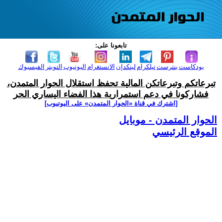
تابعونا على:
بودكاست
بنترست
تيلكرام
لينكدإن
الانستغرام
اليوتيوب
التويتر
الفيسبوك
تبرعاتكم وتبرعاتكن المالية تحفظ استقلال الحوار المتمدن،
فشاركونا في دعم استمرارية هذا الفضاء اليساري الحر
[اشترك في قناة ‫«الحوار المتمدن» على اليوتيوب]
الحوار المتمدن - موبايل
الموقع الرئيسي