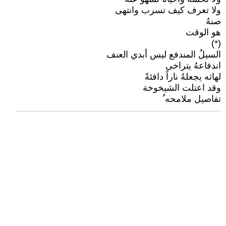
ولا تعرف كيف تسرب وانتهى
صنهُ
هو الوقت
(*)
السيلُ المندفع ليس أبدي العنف
اندفاعهُ يتراخى
لهاثه يجعلهُ ناراً دافئةً
وقد اعتلت الشيخوخة
تفاصيل ملامحه ُ