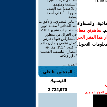
Transl
السلمية وملهمها:
(اللاعنف) ضد العنف
منهجا ... / علي أسعد
وطفة
-
يناير المصري.. والأفق ما
اعية، والمساواة
بعد الحداثي / محمد دوير
م.
ساهم/ي معنا!
-
احتجاجات تشرين 2019
في العراق من منظور
رار هذا المنبر الحر
المشاركين فيها / فارس
كمال نظمي و مازن حاتم
معلومات التحويل
-
أكتوبر 1917: مفارقة
انتصار -البلشفية القديمة-
/ دلير زنكنة
المزيد.....
المعجبين بنا على
الفيسبوك
3,732,970
الحوار المتمدن