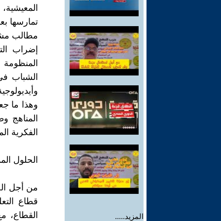
المعيشية، 
تمارسها بع
مطالب مشر
إضراب الت
المنظومة 
الشباب في
وأيديولوجي
وهذا ما جعل
المناهج وط
الفكرية ال
الحلول الم
من أجل الخ
قطاع التع
القطاع، م
المزيد.....