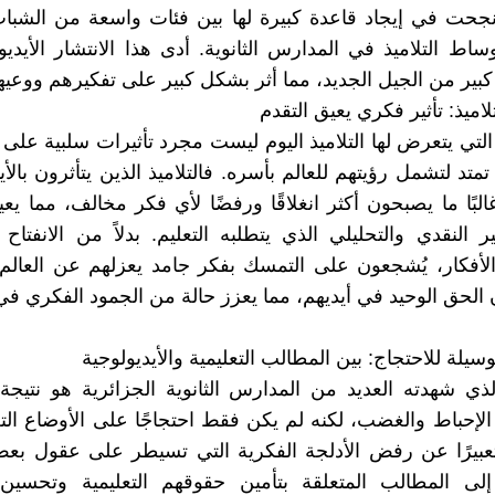
نجحت في إيجاد قاعدة كبيرة لها بين فئات واسعة من الشبا
اط التلاميذ في المدارس الثانوية. أدى هذا الانتشار الأيدي
كبير من الجيل الجديد، مما أثر بشكل كبير على تفكيرهم ووعيه
تلاميذ: تأثير فكري يعيق التقدم
التي يتعرض لها التلاميذ اليوم ليست مجرد تأثيرات سلبية على 
 تمتد لتشمل رؤيتهم للعالم بأسره. فالتلاميذ الذين يتأثرون بالأ
البًا ما يصبحون أكثر انغلاقًا ورفضًا لأي فكر مخالف، مما يع
ر النقدي والتحليلي الذي يتطلبه التعليم. بدلاً من الانفتاح
الأفكار، يُشجعون على التمسك بفكر جامد يعزلهم عن العالم
 الحق الوحيد في أيديهم، مما يعزز حالة من الجمود الفكري في
يلة للاحتجاج: بين المطالب التعليمية والأيديولوجية
ذي شهدته العديد من المدارس الثانوية الجزائرية هو نتيجة
لإحباط والغضب، لكنه لم يكن فقط احتجاجًا على الأوضاع التع
تعبيرًا عن رفض الأدلجة الفكرية التي تسيطر على عقول بعض 
 إلى المطالب المتعلقة بتأمين حقوقهم التعليمية وتحسي