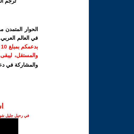
ترجم ال
الحوار المتمدن م
في العالم العربي
ب
والمستقل، ليبقى ص
والمشاركة في دع
ا‫
في رحيل جليل شهبا