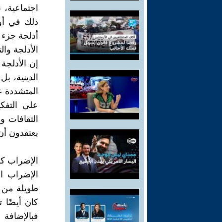
اجتماعية، 
ذلك في أوس
أدلجة جزء 
الأدلجة وال
إن الأدلجة 
الدينية، بل
المتشددة غ
على التفكي
الثقافات و
يعتقدون أن
الإضراب كوس
الإضراب ال
طويلة من ا
كان أيضًا 
فبالإضافة