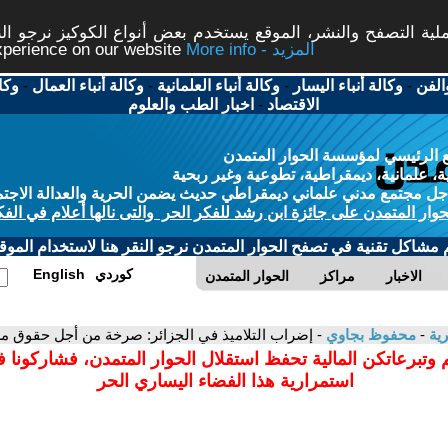
ة التصفح والنشر، الموقع يستخدم بعض أنواع الكوكيز نرجو النق
More info - المزيد
experience on our website
الفن
-
وكالة أنباء اليسار
-
وكالة أنباء العلمانية
-
وكالة أنباء العمال
-
وكا
الاقتصاد
-
اخبار الطب والعلوم
 الرئيسي لمؤسسة الحوار المتمدن
، علمانية، ديمقراطية، تطوعية وغير ربحية
ل مجتمع مدني علماني ديمقراطي حديث يضمن الحرية والعدالة الاجتم
حوار المتمدن على جائزة ابن رشد للفكر الحر والتى نالها أعلام في الفك
م مشاكل تقنية في تصفح الحوار المتمدن نرجو النقر هنا لاستخدام الموقع
كوردي
English
الاخبار
مراكز
الحوار المتمدن
رية
-
محفوظ بجاوي
- إضراب التلاميذ في الجزائر: صرخة من أجل حقوق مست
 وتبرعاتكن المالية تحفظ استقلال الحوار المتمدن، فشاركونا 
استمرارية هذا الفضاء اليساري الحر