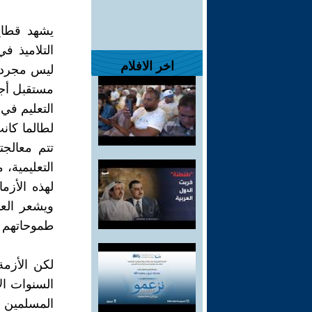
يشهد قطاع 
التلاميذ في
اخر الافلام
ليس مجرد 
مستقبل أجي
التعليم في
لطالما كان
تتم معالجت
التعليمية، 
لهذه الأزم
ويشعر العد
طموحاتهم و
لكن الأزمة
السنوات الأ
المسلمين و