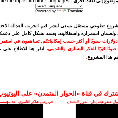
موضوع إلى لغات أخرى -
ate the topic into other languages
Powered by
Translate
شروع تطوعي مستقل يسعى لنشر قيم الحرية، العدالة الاجتم
. ولضمان استمراره واستقلاليته، يعتمد بشكل كامل على دعمك
دعمكم بمبلغ 10 دولارات سنويًا أو أكثر حسب إمكانياتكم، تساهمون في استم
وتًا قويًا للفكر اليساري والتقدمي
،
انقر هنا للاطلاع على 
م هذا المشروع
.
شترك في قناة «الحوار المتمدن» على اليوتيوب
ز، عضو هيئة إدارة الحوار المتمدن
في رحيل شاكر الناصري، أحد مؤسسي 