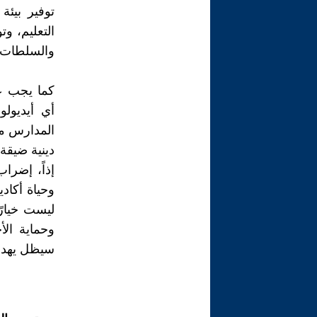
توفير بيئ
التعليم، وت
والسلطات.
كما يجب عل
أي أيديول
المدارس مك
دينية ضيقة.
إذاً، إضرا
وحياة أكادي
ليست خيار
وحماية الأ
سيظل يهدد 