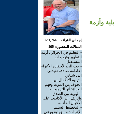
ية وأزمة
إجمالي القراءات: 631,764
المقالات المنشورة: 165
-
التعليم في الجزائر : أزمة
التطهير وتهديدات
المستقبل
-
حب الجد لأحفاده الأعزاء
:عاطفة صادقة تعيدني
إلى شبابي
-
تربية الأطفال بين
الخوف من الموت وفهم
الحياة: أثر الترهيب وا ...
-
الهوية بين الصدق
والزيف: أثر الأكاذيب على
الأجيال القادمة
-
التخطيط السليم
للإنجاب: مسؤولية ووعي