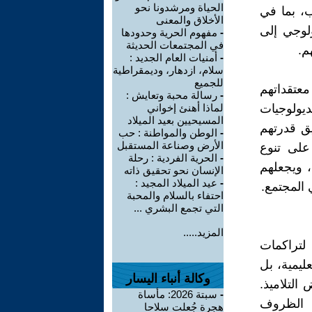
الحياة ومرشدونا نحو
ب، بما في
الأخلاق والمعنى
ولوجي إلى
-
مفهوم الحرية وحدودها
في المجتمعات الحديثة
م.
-
أمنيات العام الجديد :
سلام، ازدهار، وديمقراطية
للجميع
معتقداتهم
-
رسالة محبة وتعايش :
يديولوجيات
لماذا أهنئ إخواني
المسيحيين بعيد الميلاد
يق قدرتهم
-
الوطن والمواطنة : حب
الأرض وصناعة المستقبل
 على تنوع
-
الحرية الفردية : رحلة
، ويجعلهم
الإنسان نحو تحقيق ذاته
-
عيد الميلاد المجيد :
 المجتمع.
احتفاء بالسلام والمحبة
التي تجمع البشري ...
المزيد.....
 لتراكمات
ليمية، بل
وكالة أنباء اليسار
التلاميذ.
-
سبتة 2026: مأساة
ن الظروف
هجرة جُعلت سلاحا