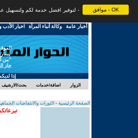
موافق - OK
لتوفير افضل خدمة لكم ولتسهيل عملي
أخبار عامة
-
وكالة أنباء المرأة
-
اخبار الأدب و
الموقع
يسارية
"من أج
حاز ال
إذا لديك
الزوار
اضافة/خدمات
بحث/الارشيف
الصفحة الرئيسية
-
الثورات والانتفاضات الجماهي
تبرعاتكم