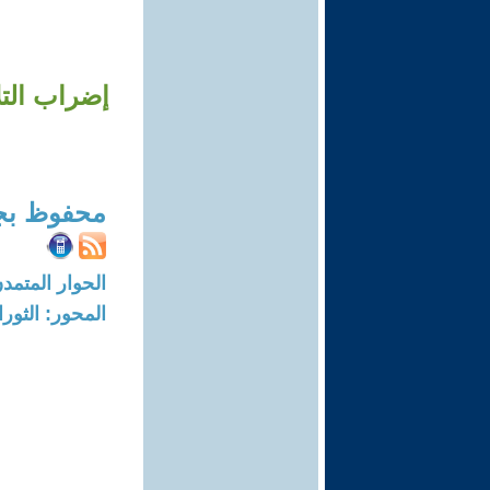
إضراب الت
محفوظ بج
الحوار المتمدن-العدد: 8232 - 25
المحور: الثور