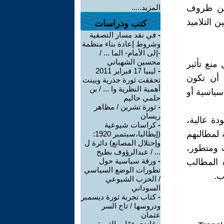
سين ظروف
المزيد.....
ن التلاميذ
كتب ودراسات
-
في نقد مسار التصفية
وشروط إعادة بناء منظمة
-إلى الأمام- الما ... /
محسين الشهباني
منع تأثير
-
ليبيا 17 فبراير 2011
 أن تكون
تحققت ثورة جذرية وبينت
أهمية النظرية وا ... / بن
سياسية أو
حلمي حاليم
-
ثورة تشرين / مظاهر
ريسان
دة عالية،
-
كراسات شيوعية
ة لمطالبهم
(إيطاليا،سبتمبر 1920:
وإحتلال المصانع) دائرة ل
 ومتطور،
... / عبدالرؤوف بطيخ
-
ورقة سياسية حول
 المطالب
تطورات الوضع السياسي
ب.
/ الحزب الشيوعي
السوداني
-
كتاب تجربة ثورة ديسمبر
ودروسها / تاج السر
عثمان
-
غاندي عرّاب الثورة