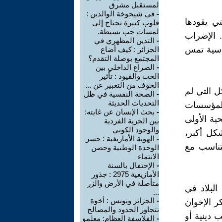
لمستقبل مشرق
-
في شيخوخة الوالدين :
تي يقودها
قلوب كبيرة تحتاج إلى
لمسات حب بسيطة.
. الإضراب
-
التدين المظهري في
اسية تمس
الجزائر : كيف أضاع
المجتمع بوصلة التقدم؟
-
الصراع الداخلي بين
الحب والقيود : تأثير
الخوف من التعبير عن ...
ل التي لم
-
الصحة النفسية في ظل
التحديات الحديثة
للمؤسسات
-
بحث الإنسان عن غايته:
ية الأولى
بين الحرية الفردية
والوجود الكوني
كل أكبر،
-
الهوية الأمازيغية : جسر
تناسب مع
الوحدة الوطنية وحصن
الانتماء
-
الإحتفال بالسنة
الأمازيغية 2975 : جذور
متأصلة في الأرض والزر
البلاد في
...
-
الجزائر وتونس : أخوة
كر الإخوان
تتجاوز الحدود والمصالح
 دينية أو
-
الفلاسفة العظام: معلمو