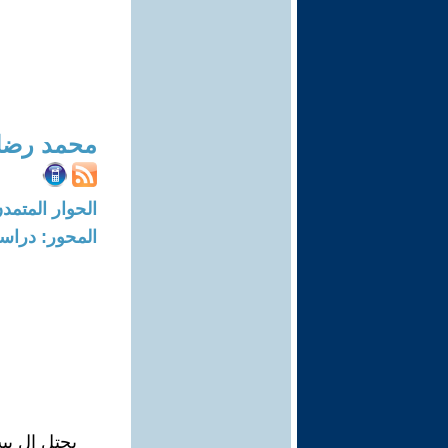
محمد رضا
الحوار المتمدن-العدد: 8231 - 25
المحور: دراسا
يحتل ال بي