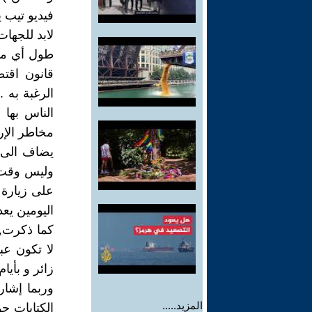
فيديو تيب 
لابد للجهات
طول أي منا
قانون اقتص
الرغبة به 
الناس بها 
مخاطر الإر
يضاف الى 
وليس وقت ز
على زيارة 
اليومين يع
كما ذكرت, 
زائر و بأي
وربما إشار
المزيد.....
الكتابات ح