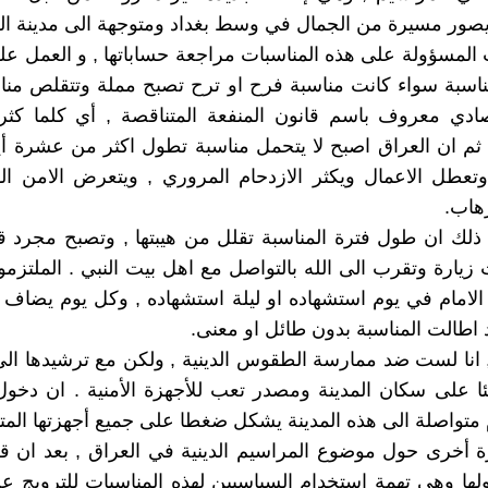
يصور مسيرة من الجمال في وسط بغداد ومتوجهة الى مدينة الك
 المسؤولة على هذه المناسبات مراجعة حساباتها , و العمل على 
سبة سواء كانت مناسبة فرح او ترح تصبح مملة وتتقلص مناف
ادي معروف باسم قانون المنفعة المتناقصة , أي كلما كثر 
. ثم ان العراق اصبح لا يتحمل مناسبة تطول اكثر من عشرة أ
وتعطل الاعمال ويكثر الازدحام المروري , ويتعرض الامن ا
هاب.
ذلك ان طول فترة المناسبة تقلل من هيبتها , وتصبح مجرد 
يارة وتقرب الى الله بالتواصل مع اهل بيت النبي . الملتز
الامام في يوم استشهاده او ليلة استشهاده , وكل يوم يضاف 
د اطالت المناسبة بدون طائل او معنى.
انا لست ضد ممارسة الطقوس الدينية , ولكن مع ترشيدها ال
ام متواصلة الى هذه المدينة يشكل ضغطا على جميع أجهزتها المت
ة أخرى حول موضوع المراسيم الدينية في العراق , بعد ان 
ولها وهي تهمة استخدام السياسيين لهذه المناسبات للترويج ع