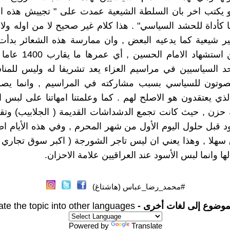
 او يكتب اخر بان السلطة الشيعية عمدت على " تجييش هذه 
 كأداة للحشد السياسي" . هذا كلام غير صحيح لا من اوله ولا
ر شيعية كما يدعيه البعض , وان ممارسة هذه الشعائر بدأت
سنوات من استشهاد الامام ال
 السياسيين في مراسيم العزاء يعد تشريفا له وليس للمناس
يصوتون للسياسي بسبب مشاركته في المراسيم , وانما يص
ذي يعتقدون هو الاصلح لهم . كما وعلمتنا امهاتنا على لبس 
حزن , حيث كانت تجمع الدشداشات القديمة ( الجلابيب) وتق
ود قبل حلول اليوم الأول من شهر المحرم , وفي هذه الأيام ا
هلا , وهذا يعني ان ليس تاجر الشورجة ( اكبر سوق تجاري 
 وانما لبس الأسود عند العراقيين علامة الاحزان.
#محمد_رضا_عباس (هاشتاغ)
موضوع إلى لغات أخرى -
ate the topic into other languages
Powered by
Translate