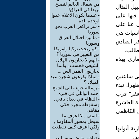
من شمال العالم لتصبح
يل المثال
ثريدا في العراق!
 فيها على
-
عندما يكون الاعلام عدوا
لوحدة بلده
ل عبا على
-
سر تراكض العرب نحو
سوريا
ناسبات هي
-
ما بين احتلال العراق
فر الصادق
وسوريا
-
كم ربحت تركيا وامريكا
طالب.
من التغيير في سوريا ؟
قام التعازي بهذه
-
انهم لا يحاربون الهلال
الشيعي فحسب , وانما
يحاربون القمر الس ...
لى ساعتين
-
لماذا يكرهون شجرة عيد
الميلاد ؟
هرا. تبدء
-
رسالة حزينة الى الشيخ
جعفر" قرب
احمد الوائلي في قبره
-
النظام في بغداد باقي ,
ة العاشرة
وسقوطه مجرد حكي
مقاهي
ن الكاظمي
-
اسف , لا اعرف ما
سيحل بمحور المقاومة ,
ولكن اعرف كيف تقطعت
ة أبوابها
ا ...
د.
-
تراخي جيش سوريا من