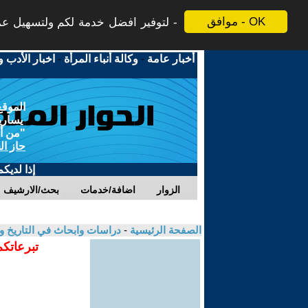
موافق - OK
لتوفير افضل خدمة لكم ولتسهيل عملي
أخبار عامة
-
وكالة أنباء المرأة
-
اخبار الأدب و
الموقع
يسارية
"من أج
حاز ال
إذا لديك
الزوار
اضافة/خدمات
بحث/الارشيف
الصفحة الرئيسية
-
دراسات وابحاث في التاريخ و
تبرعاتكم