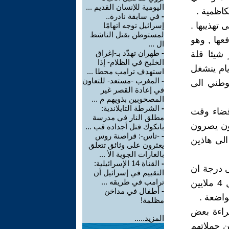
اليومية للإنسان القديم ...
اظمية .
-
في سابقة نادرة..
تهذيبها .
إسرائيل توجه اتهامًا
لمستوطن بقتل الناشط
عها , وهو
ال ...
-
طهران تهدّد بـ-إغراق
شيئا قلة
الخليج في الظلام- إذا
يام ينشغل
استهدف ترامب محطا ...
-
المغرب -مستعد- للتعاون
لوطني الى
في إعادة القصر غير
المصحوبين بذويهم م ...
-
الشرطة التايلاندية:
قضاء وقت
مطلق النار في مدرسة
مون يصرون
بانكوك قتل أجداده قب ...
-
-تاس-: قراصنة روس
الى هاذين
يعثرون على وثائق تتعلق
بالغارات الجوية الأ ...
-
القناة 14 الإسرائيلية:
ى درجة ان
التقييم في إسرائيل أن
ترامب في طريقه ...
لا تكون عبئا على سكان المدينة ومصدر تعب للأجهزة الأمنية . ان دخول 4 ملايين
-
أطفال في مداخن
واضعة .
مظلمة!
قراءة بعض
المزيد.....
ن حملاتهم