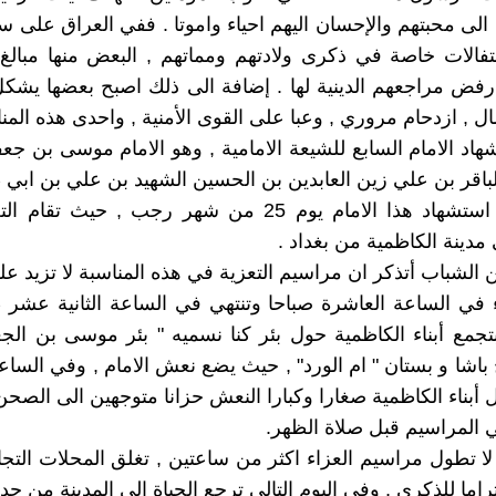
 الى محبتهم والإحسان اليهم احياء واموتا . ففي العراق على سب
فالات خاصة في ذكرى ولادتهم ومماتهم , البعض منها مبالغ
فض مراجعهم الدينية لها . إضافة الى ذلك اصبح بعضها يشك
ل , ازدحام مروري , وعبا على القوى الأمنية , واحدى هذه الم
اد الامام السابع للشيعة الامامية , وهو الامام موسى بن جع
باقر بن علي زين العابدين بن الحسين الشهيد بن علي بن ابي 
تقع ذكرى استشهاد هذا الامام يوم 25 من شهر رجب , حيث ت
مدينة الكاظمية من بغداد .
 الشباب أتذكر ان مراسيم التعزية في هذه المناسبة لا تزيد ع
 في الساعة العاشرة صباحا وتنتهي في الساعة الثانية عشر ظ
تجمع أبناء الكاظمية حول بئر كنا نسميه " بئر موسى بن ال
باشا و بستان " ام الورد" , حيث يضع نعش الامام , وفي الساع
 أبناء الكاظمية صغارا وكبارا النعش حزانا متوجهين الى الصح
ي المراسيم قبل صلاة الظهر.
ا تطول مراسيم العزاء اكثر من ساعتين , تغلق المحلات التجاري
راما للذكرى , وفي اليوم التالي ترجع الحياة الى المدينة من جدي