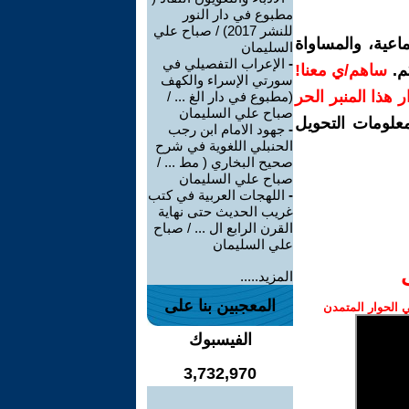
مطبوع في دار النور
للنشر 2017) / صباح علي
اعية، والمساواة
السليمان
-
الإعراب التفصيلي في
م.
ساهم/ي معنا!
سورتي الإسراء والكهف
رار هذا المنبر الحر
(مطبوع في دار الغ ... /
صباح علي السليمان
معلومات التحويل
-
جهود الامام ابن رجب
الحنبلي اللغوية في شرح
صحيح البخاري ( مط ... /
صباح علي السليمان
-
اللهجات العربية في كتب
غريب الحديث حتى نهاية
القرن الرابع ال ... / صباح
علي السليمان
المزيد.....
المعجبين بنا على
الحوار المتمدن
الفيسبوك
3,732,970