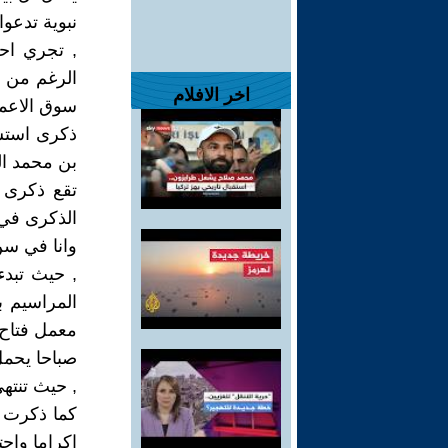
نبوية تدعوا
, تجري احت
الرغم من ر
اخر الافلام
سوق الاعما
ذكرى استشه
بن محمد ال
الذكرى في 
وانا في سن
, حيث تبدء
المراسيم ب
معمل فتاح 
صباحا يحمل
, حيث تنته
كما ذكرت ل
اكراما واحت