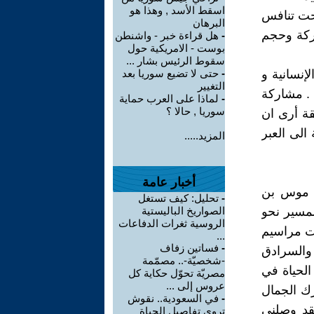
اسقط الأسد , وهذا هو
بحت تنافس
البرهان
اركة وحجم
-
هل قراءة خبر - واشنطن
بوست - الامريكية حول
سقوط الرئيس بشار ...
إنسانية و
-
حتى لا تضيع سوريا بعد
التغيير
 . مشاركة
-
لماذا على العرب حماية
سوريا , حالا ؟
قة أرى ان
 الى العبر
المزيد.....
أخبار عامة
ام موس بن
-
تحليل: كيف تستغل
لمسير نحو
الصواريخ الباليستية
الروسية ثغرات الدفاعات
لت مراسيم
...
-
فساتين زفاف
 والسرادق
-شخصيّة-.. مصمّمة
الحياة في
مصريّة تحوّل حكاية كل
عروس إلى ...
رك الجمال
-
في السعودية.. نقوش
قد وصلني
تروي تفاصيل الحياة