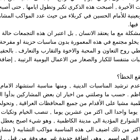
 الأخيرة , أصبحت هذه الذكرى تكبر وتطول ايامها , حتى أص
اربعينية للأمام الحسين في كربلاء من حيث عدد المواكب المش
يها.
كلة مع ما يعتقد الانسان , بل اعتبر ان هذه التجمعات حالة ال
 يخلو مجتمع في هذه المعمورة بدون مناسبات حزينة او مفرحة
طي روح التعاون و المحبة والاخوة والتقارب والتعارف . بالحقي
ات متنفسا للكبار والصغار من الاعمال اليومية الرتيبة , إضافة
قع الخطأ؟
دم ترشيد المناسبات الدينية , ومنها مناسبة استشهاد الام
اظم . حسب ما وصلتني من اخبار ان بعض المشاركين بدأوا ا
ظمية مشيا على الأقدام من جميع المحافظات العراقية , وتحو
 يوما واحدا الى اكثر من عشرين يوما , تنصب الخيام وتكيات
شوارع المؤدية الى مدينة الكاظمية , وهو شيء اصبح يعطل 
واكثر من ذلك اضيف الى هذه المناسبة مواكب التشابيه ( مشا
في المراسيم , وهي إضافة جديدة غير معروفة من قبل . ل