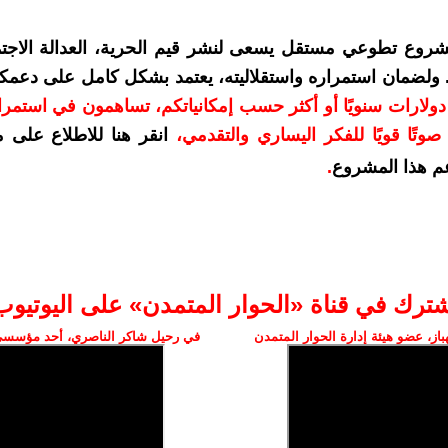
شروع تطوعي مستقل يسعى لنشر قيم الحرية، العدالة الاجتم
. ولضمان استمراره واستقلاليته، يعتمد بشكل كامل على دعمك
دعمكم بمبلغ 10 دولارات سنويًا أو أكثر حسب إمكانياتكم، تساهمون في استم
وتًا قويًا للفكر اليساري والتقدمي
،
انقر هنا للاطلاع على 
م هذا المشروع
.
شترك في قناة «الحوار المتمدن» على اليوتيوب
ز، عضو هيئة إدارة الحوار المتمدن
في رحيل شاكر الناصري، أحد مؤسسي 