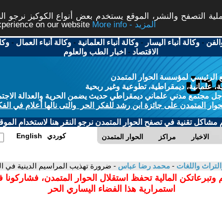
ة التصفح والنشر، الموقع يستخدم بعض أنواع الكوكيز نرجو النق
More info - المزيد
experience on our website
الفن
-
وكالة أنباء اليسار
-
وكالة أنباء العلمانية
-
وكالة أنباء العمال
-
وكا
الاقتصاد
-
اخبار الطب والعلوم
 الرئيسي لمؤسسة الحوار المتمدن
، علمانية، ديمقراطية، تطوعية وغير ربحية
ل مجتمع مدني علماني ديمقراطي حديث يضمن الحرية والعدالة الاجتم
حوار المتمدن على جائزة ابن رشد للفكر الحر والتى نالها أعلام في الفك
م مشاكل تقنية في تصفح الحوار المتمدن نرجو النقر هنا لاستخدام الموقع
كوردي
English
الاخبار
مراكز
الحوار المتمدن
التراث واللغات
-
محمد رضا عباس
- ضرورة تهذيب المراسيم الدينية في ال
 وتبرعاتكن المالية تحفظ استقلال الحوار المتمدن، فشاركونا 
استمرارية هذا الفضاء اليساري الحر