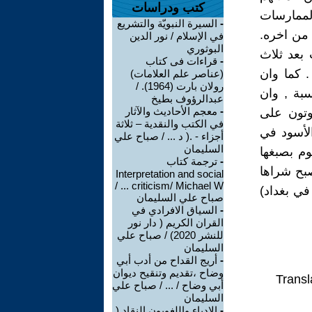
كتب ودراسات
الممارسات
-
السيرة النبويّة والتشريع
 من اخره.
في الإسلام / نور الدين
البوثوري
 بعد ثلاث
-
قراءات فى كتاب
حسين , أي عمرها ما يقارب 1400 عاما . كما وان
(عناصر علم العلامات)
رولان بارت (1964). /
بة , وان
عبدالرؤوف بطيخ
-
معجم الأحاديث والآثار
وتون على
في الكتب والنقدية – ثلاثة
الأسود في
أجزاء - .( د ... / صباح علي
السليمان
وم بصبغها
-
ترجمة كتاب
صبح شراها
Interpretation and social
criticism/ Michael W ... /
في بغداد)
صباح علي السليمان
-
السياق الافرادي في
القران الكريم ( دار نور
للنشر 2020) / صباح علي
السليمان
-
أريج القداح من أدب أبي
وضاح ،تقديم وتنقيح ديوان
Transl
أبي وضاح / ... / صباح علي
السليمان
-
الادباء واللغويون النقاد (