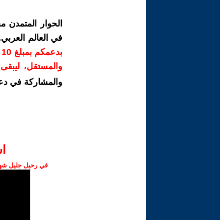
الحوار المتمدن م
في العالم العربي
ب
والمستقل، ليبقى ص
والمشاركة في دع
ا‫
في رحيل جليل شهبا