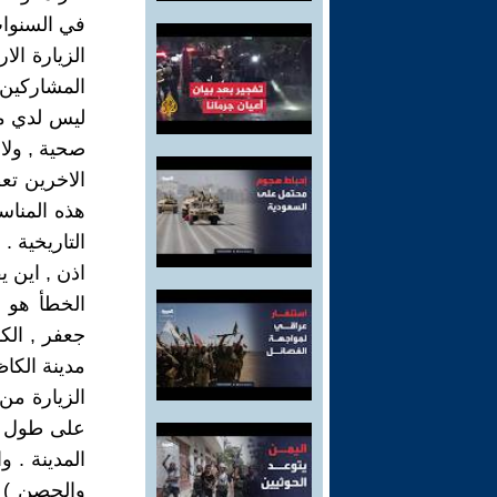
في السنوات
الزيارة ال
المشاركين ف
ليس لدي مش
صحية , ولا
الاخرين تع
هذه المناسب
التاريخية .
اذن , اين ي
الخطأ هو ع
جعفر , الك
مدينة الكا
الزيارة من
على طول ال
المدينة . 
والحصن ) 