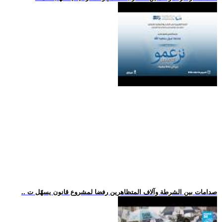
.. صدامات بين الشرطة وآلاف المتظاهرين رفضا لمشروع قانون يسهّل ت