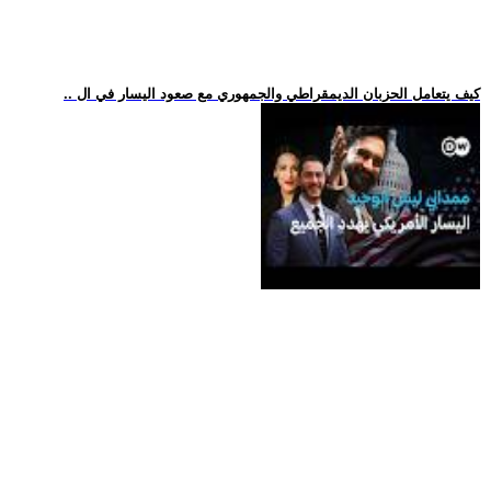
.. كيف يتعامل الحزبان الديمقراطي والجمهوري مع صعود اليسار في ال