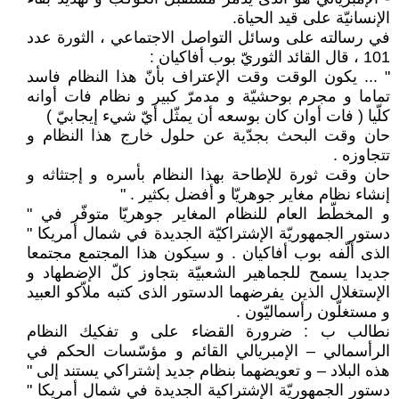
الإنسانيّة على قيد الحياة.
في رسالته على وسائل التواصل الاجتماعي ، الثورة عدد
101 ، قال القائد الثوريّ بوب أفاكيان :
" ... يكون الوقت وقت الإعتراف بأنّ هذا النظام فاسد
تماما و مجرم بوحشيّة و مدمرّ كبير و نظام فات أوانه
كلّيا ( فات أوان كان بوسعه أن يمثّل أيّ شيء إيجابيّ )
حان وقت البحث بجدّية عن حلول خارج هذا النظام و
تتجاوزه .
حان وقت ثورة للإطاحة بهذا النظام بأسره و إجتثاثه و
إنشاء نظام مغاير جوهريّا و أفضل بكثير . "
و المخطّط العام للنظام المغاير جوهريّا متوفّر في "
دستور الجمهوريّة الإشتراكيّة الجديدة في شمال أمريكا "
الذى ألّفه بوب أفاكيان . و سيكون هذا المجتمع مجتمعا
جديدا يسمح للجماهير الشعبيّة بتجاوز كلّ الإضطهاد و
الإستغلال الذين يفرضهما الدستور الذى كتبه ملاّكو العبيد
و مستغلّون رأسماليّون .
نطالب ب : ضرورة القضاء على و تفكيك النظام
الرأسمالي – الإمبريالي القائم و مؤسّسات الحكم في
هذه البلاد – و تعويضهما بنظام جديد إشتراكي يستند إلى "
دستور الجمهوريّة الإشتراكية الجديدة في شمال أمريكا "