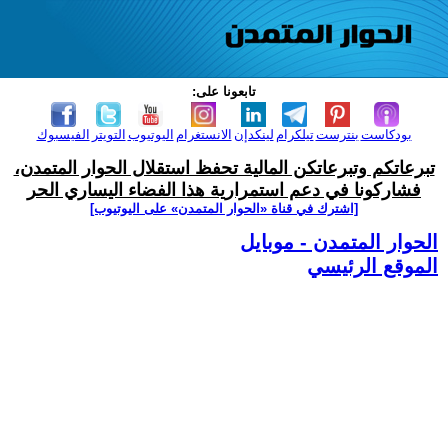
تابعونا على:
بودكاست
بنترست
تيلكرام
لينكدإن
الانستغرام
اليوتيوب
التويتر
الفيسبوك
تبرعاتكم وتبرعاتكن المالية تحفظ استقلال الحوار المتمدن،
فشاركونا في دعم استمرارية هذا الفضاء اليساري الحر
[اشترك في قناة ‫«الحوار المتمدن» على اليوتيوب]
الحوار المتمدن - موبايل
الموقع الرئيسي