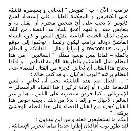
.
ترامب ، الآن ، ب " تفويض " إنتخابي و بسيطرة فاشيّة
على الكنغرس و المحكمة العليا ، على إستعداد لشنّ
كابوس لا يجب على أيّ شخص محترم أن يقبل به و
يتعايش معه . و لفهم أعمق للماذا هذا النصف من البلاد
صوّت لذلك الخبيث الداعية لتفوّق البيض و كاره النساء
الفاشيّ دونالد ترامب ليكون رئيسا ، توجّهوا إلى موقع
أنترنت revcom.us و إقرأوا مقال " الفاشيّة و النظام
بأكمله – لماذا ليس بوسع ممثّلى " السائدين " من هذا
النظام قتال الفاشيّين بالطريقة اللازمة لقتالهم – و لماذا
يحتاج هذا القتال أن يُخاض كجزء من القتال للقضاء على
النظام برمّته " لبوب أفاكيان . و قد كتب هناك :
" ... القتال ضد هذه الفاشيّة يجب أن يُخاض ، ليس
للحفاظ على ( أو إعادة تركيز ) هذا النظام الرأسمالي –
الإمبريالي ، كما فرض سيطرته على الناس ، هنا و عبر
العالم ، لأجيال – و إنّما ، بدلا من ذلك ، يجب خوض هذا
القتال كجزء من القتال للقضاء على هذا النظام الوحشيّ
برمّته . "
إليكم ما تستطيعون فعله و من أين تبدؤون :
لقد طوّر بوب أفاكيان إطارا جديدا تماما لتحرير الإنسانيّة .