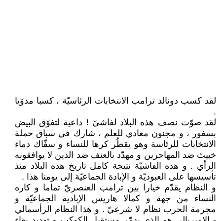
لقد كسب دونالد ترامب الانتخابات الرئاسيّة ، كسبا مدوّيا
.
لقد صوّت نصف هذه البلاد لفاشيّ ! داعية لتفوّق البيض
بسفور ، و مجنون معادي للعلم ، شارك في سباق حملة
الانتخابات للرئاسة وهو يقطُر كرها للنساء و سفّاك دماء
خبيث ضد المهاجرين و مهدّد بالعنف ضد الذين لا يوافقونه
الرأي . و هذه الفاشيّة نتيجة كامل تاريخ هذه البلاد منذ
تأسيسها على العبوديّة و الإبادة الجماعيّة إلى يومنا هذا .
و النظام يقدّم خيارا بين ترامب العنصريّ تماما و كاره
النساء من جهة و كمالا هاريس الإبادية الجماعيّة و
مجرمة الحرب نظام لا شرعيّ . و هذا النظام الرأسمالي
- الإمبريالي هو الذى يدمّر مستقبل الكوكب و تهديد بقاء