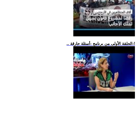
.. الحلقة الأولى من برنامج -أسئلة حارقة-!