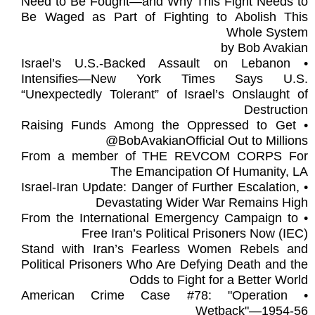
Need to Be Fought—and Why This Fight Needs to
Be Waged as Part of Fighting to Abolish This
Whole System
by Bob Avakian
• Israel’s U.S.-Backed Assault on Lebanon
Intensifies—New York Times Says U.S.
“Unexpectedly Tolerant” of Israel’s Onslaught of
Destruction
• Raising Funds Among the Oppressed to Get
@BobAvakianOfficial Out to Millions
From a member of THE REVCOM CORPS For
The Emancipation Of Humanity, LA
• Israel-Iran Update: Danger of Further Escalation,
Devastating Wider War Remains High
• From the International Emergency Campaign to
Free Iran’s Political Prisoners Now (IEC)
Stand with Iran’s Fearless Women Rebels and
Political Prisoners Who Are Defying Death and the
Odds to Fight for a Better World
• American Crime Case #78: "Operation
Wetback"—1954-56