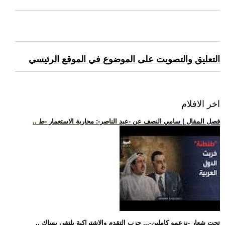
التعليق والتصويت على الموضوع في الموقع الرئيسي
اخر الافلام
.. فصل المقال | سامي النصف عن -عبد الناصر-: محاربة الاستعمار -ط
.. تحت شعار -نزعمو كاملين-... حزب التقدم والاشتراكية يلتقي بساك