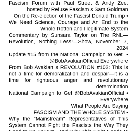
Fascism Forum with Paul Street & Andy Zee,
hosted by Refuse Fascism s Sam Goldman
• On the Re-election of the Fascist Donald Trump
We Need Science, Courage and An End to the
Whole Rotten and Illegitimate System
Commentary by Sunsara Taylor on The RNL—
Revolution, Nothing Less!—Show, November 7,
2024
• -Update-#15 from the National Campaign to Get
@BobAvakianOfficial Everywhere
From Bob Avakian s REVOLUTION #102: This is
not a time for demoralization and despair—it is a
time for righteous anger and revolutionary
determination.
• National Campaign to Get @BobAvakianOfficial
Everywhere
What People Are Saying
• FASCISM AND THE WHOLE SYSTEM
Why the “Mainstream” Representatives of This
System Cannot Fight the Fascists the Way They