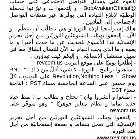
تابعوه على وسائل التواصل الاجتماعي على حساب
@BobAvakianOfficial ، و إلتحقوا ب و تبرّعوا للحملة
الوطنيّة لإبلاغ القيادة التي يوفّرها عبر منصّات التواصل
الاجتماعي إلى الملايين .
هناك إستراتيجيا لهذه الثورة و هي تتطلّب أن نتنظّم . و
الآن . إلتحقوا بهيئات الشيوعيّين الثوريّين من أجل تحرير
الإنسانيّة هذا الأسبوع للحديث عن ما حدث أخيرا و ما
يعنيه و ما الذى يجب القيام به الآن للنضال الشاق معا في
سبيل مستقبل الإنسانيّة . و إليكم كيف تبدؤون :
- إطّلعوا يوميّا على موقع أنترنت revcom.us
- شاهدوا برنامج " الثورة ، لا شيء أقلّ من ذلك ! " RNL-
Revolution,Nothing Less !- Show على اليوتيوب كلّ
يوم خميس على الساعة الخامسة مساء PST ؛ الثامنة
مساء EST
- إطّلعوا و أنشروا بيان " نحتاج و نطالب ب : نمط حياة
جديد تماما و نظام مغاير جوهريّا " وهو متوفّر على
revcom.us
- إلتحقوا بهيئات الشيوعيّين الثوريّين من أجل تحرير
الإنسانيّة التي تعمل بنشاط و بصفة إستعجاليّة من أجل
هذه الثورة.
www.revcom.us