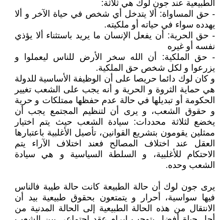
الطبيعية عند جون لوك هي ثلاثة:
- حق المساواة: ألا يتدخل أي شخص في حياة الآخر و ألا
يهدده سواء في حياته أو ملكيته.
- حق الحرية: أن يفعل الإنسان ما يريد باستثناء ألا يؤذي
نفسه أو غيره
- حق الملكية: أن الله سخر الأرض للناس ليعملوا و
يزرعوا و لكل شخص حق الملكية.
و كان لوك دائما حريصا على أن الوظيفة الأساسية للدولة
هي حماية الثروة و الحرية و أنه يجب على الشعب تغيير
الحكومة أو تبديلها في حالة عدم حفظها ممتلكات و حرية
و حقوق الشعب، و يرى أن لتنظيم المجتمع يجب أن
يخضع لثلاثة محددات: سيادة الشعب حيث يتم اختيار
ممثلين يقومون بتشريع القوانين، تأصيل الأغلبية باعتبارها
العقل عند اختلاف المصالح فعند اختلاف الآراء يتم
الاحتكام للأغلبية، و السلطة السياسية و هي سيادة
الشعب وحده.
يرى جون لوك أن حالة الطبيعة كانت حالة طيبة فالناس
فيها سواسية، أحرار و يتمتعون بحقوق طبيعية بيد أن
الانتقال من هذه الحالة الطبيعية إلى الحالة المدنية من
أجل حياة أفضل يتوجب إبرام عقد اجتماعي بين الشعب