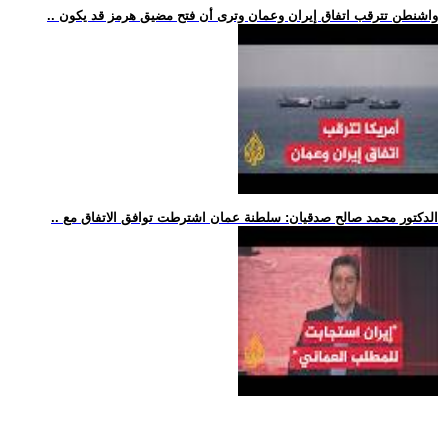
.. واشنطن تترقب اتفاق إيران وعمان وترى أن فتح مضيق هرمز قد يكون
.. الدكتور محمد صالح صدقيان: سلطنة عمان اشترطت توافق الاتفاق مع