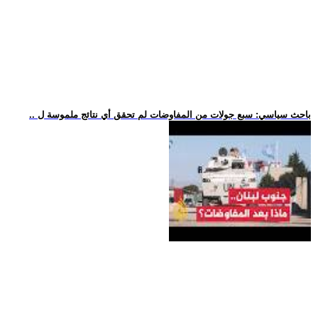
.. باحث سياسي: سبع جولات من المفاوضات لم تحقق أي نتائج ملموسة ل