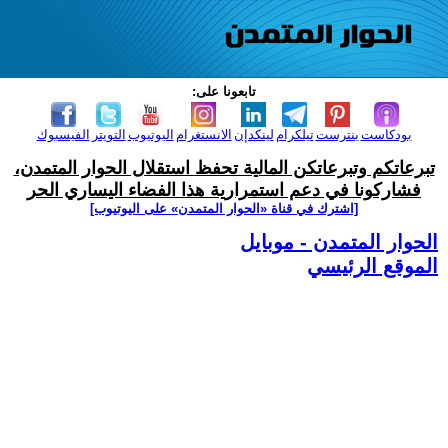
تابعونا على:
بودكاست
بنترست
تيلكرام
لينكدإن
الانستغرام
اليوتيوب
التويتر
الفيسبوك
تبرعاتكم وتبرعاتكن المالية تحفظ استقلال الحوار المتمدن،
فشاركونا في دعم استمرارية هذا الفضاء اليساري الحر
[اشترك في قناة ‫«الحوار المتمدن» على اليوتيوب]
الحوار المتمدن - موبايل
الموقع الرئيسي