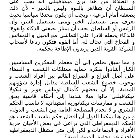
و انطلاقا من هذا يرى ميكيافيللى أنه يجب على
السلطان أن يتظاهر بالقوة وليس بالخير - لأن ذلك
يضعفه أمام الرعية - ويجب أن يكون محنكا سياسيا بحيث
يعرف متى يستعمل الخير ومتى يستعمل الشر، وأن
الرئيس أو السلطان يجب أن يمتاز بصفتي الذكاء والقوة:
فالذكاء يجعله قادرا على التماشي مع الحيل و الدسائس
و الفخاخ التي تحاك له، أما القوة فتكون ردعا لأصحاب
الشوكة القوية الذين يريدون الإطاحة بحكمه.
و مما سبق نخلص إلى أن معظم المفكرين السياسيين
الكبار أشادوا بفكرة حماية ممتلكات الشعب و القضاء
على أصل النزاع و الصراع القائم بين أفراد الشعب و
بوجوب خضوع الشعب للسلطة مقابل إدارة شؤونهم
المدنية، إلا أن بعضهم كأمثال توماس هوبز و نيكولا
ميكيافيللى مالوا ميلا شديدا إلى أحكام قاسية بحق
الشعب و ممارسات ديكتاتورية استبدادية لا تناسب الحكم
البشري و لا تخدم المصلحة العامة بين الشعب و الدولة،
و من هنا يمكننا القول أن أفضل حكم يناسب الشعب هو
الحكم الديمقراطي الذي يراعي في بعض الأحيان حرية
الأفراد و الجماعات.و لكن إلى متى ستظل الديمقراطية
عاجزة عن تحقيق الديمقراطية؟