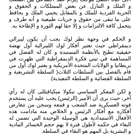
و الملك و التنازل عن بعض الممتلكات و الحقوق و
الحرية الفردية للملك و بالمقابل يحمي الملك و يحافظ
على ما تبقى من حقوق و حريات طبيعية و أنه طرف و
يتحمل كافة الالتزامات و إلا حقا لهم الثورة و الإطاحة به.
و الحكم في وجهة نظر لوك يجب أن يكون ليبرالي
ديمقراطي حيث تعتبر أفكار لوك الليبرالية أول نهضة
حقيقية تطيح بالأنظمة المستبدة و كان له الفضل في
المساهمة في تبني فكرة الديمقراطية التي ظهرت في
بريطانيا و الولايات المتحدة الأمريكية و يعتبر لوك أول من
قام بالفصل بين السلطات الثلاث( السلطة التشريعية و
السلطة القضائية و السلطة التنفيذية).
و لكن المفكر السياسي نيكولا ميكيافيللى كان له رأي
آخر، حيث يرى أن الأمير (الرئيس) يجب عليه أن يستخدم
قوته العسكرية ضد الشعب و قمعه وسجن من تتعارض
أفكاره مع أفكار الرئيس و الخلاص منه مادامت هذه
الأفعال الاستبدادية هي الوسيلة الوحيدة التي تضمن له
البقاء في حكمه لأطول فترة لا يهم حجم الخسائر المادية
و البشرية بل المهم هو البقاء في السلطة.