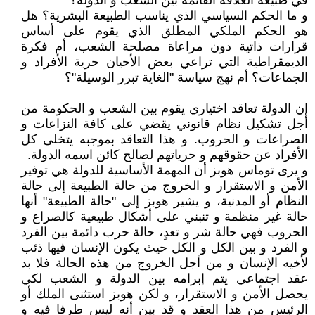
في طبيعة العلاقة القائمة بين الشعب و الدولة؟
و ما الحكم السياسي الذي يناسب الطبيعة البشرية؟ هل
هو الحكم الملكي المطلق الذي يقوم على أساس
قرارات ذاتية دون مراعاة مصلحة الشعب، أم فكرة
الديمقراطية التي تراعي بعض الأحيان حرية الأفراد و
الجماعات؟ أم نهج سياسة "الغاية تبرر الوسيلة"؟
إن الدولة تعاقد اختياري يقوم بين الشعب و الحكومة من
أجل تشكيل نظام قانوني يقضي على كافة النزاعات و
الصراعات و الحروب. و هذا التعاقد بموجبه يتخلى كل
الأفراد عن حقوقهم و حرياتهم لصالح كائن اسمه الدولة.
و يرى توماس هوبز أن المهمة الأساسية للدولة هي توفير
الأمن و الاستقرار و الخروج من حالة الطبيعة إلى حالة
النظام أو المدنية، و يشير هوبز إلى "حالة الطبيعة" أنها
حالة غير منظمة و تنبني على أشكال طبيعية كالصراع و
الحروب فهي حالة شر و تعدٍ، حالة حرب دائمة بين الفرد
و الفرد و بين الكل و الكل حيث يكون الإنسان فيها ذئب
لأخيه الإنسان و من أجل الخروج من هذه الحالة فلا بد
عقد اجتماعي يتم إبرامه بين الدولة و الشعب لكي
يحصل الأمن و الاستقرار، و لكن هوبز استثنى الملك أو
الرئيس من هذا العقد و قد بين أنه ليس طرفا فيه و