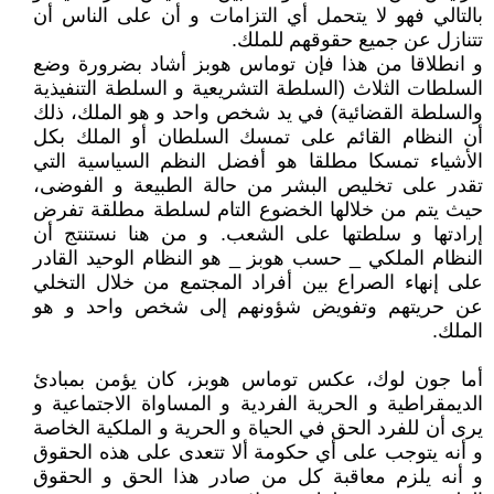
بالتالي فهو لا يتحمل أي التزامات و أن على الناس أن
تتنازل عن جميع حقوقهم للملك.
و انطلاقا من هذا فإن توماس هوبز أشاد بضرورة وضع
السلطات الثلاث (السلطة التشريعية و السلطة التنفيذية
والسلطة القضائية) في يد شخص واحد و هو الملك، ذلك
أن النظام القائم على تمسك السلطان أو الملك بكل
الأشياء تمسكا مطلقا هو أفضل النظم السياسية التي
تقدر على تخليص البشر من حالة الطبيعة و الفوضى،
حيث يتم من خلالها الخضوع التام لسلطة مطلقة تفرض
إرادتها و سلطتها على الشعب. و من هنا نستنتج أن
النظام الملكي _ حسب هوبز _ هو النظام الوحيد القادر
على إنهاء الصراع بين أفراد المجتمع من خلال التخلي
عن حريتهم وتفويض شؤونهم إلى شخص واحد و هو
الملك.
أما جون لوك، عكس توماس هوبز، كان يؤمن بمبادئ
الديمقراطية و الحرية الفردية و المساواة الاجتماعية و
يرى أن للفرد الحق في الحياة و الحرية و الملكية الخاصة
و أنه يتوجب على أي حكومة ألا تتعدى على هذه الحقوق
و أنه يلزم معاقبة كل من صادر هذا الحق و الحقوق