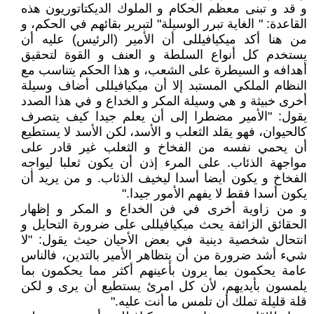
و قد و تبنى معظم الحكام و الملوك الديكتاتوريون هذه
القاعدة: " الغاية تبرر الوسيلة" لتبرير بقائهم في الحكم، و
من هنا أكد ميكيافيللى أن الأمير (الرئيس) عليه أن
يستخدم كل أنواع السلطة و العنف و القوة لتحقيق
أهدافه و السيطرة على الشعب، و هذا الحكم يتناسب مع
النظام الملكي المستبد إلا أن ميكيافيللى أضاف وسيلة
أخرى خبيثة و هي وسيلة المكر و الخداع و في هذا الصدد
يقول: "الأمير مضطرا إلى أن يعلم جيدا كيف يتصرف
كالحيوان، فهو يقلد الثعلب و الأسد، لكن الأسد لا يستطيع
أن يحمي نفسه من الفخاخ و الثعلب غير قادر على
مواجهة الذئاب. على المرء إذن أن يكون ثعلبا ليواجه
الفخاخ و يكون أيضا أسدا ليخيف الذئاب. و من يريد أن
يكون أسدا فقط لا يفهم الأمور جيدا."
و من زاوية أخرى في فن الخداع و المكر و إظهار
الحقائق الزائفة يحث ميكيافيللى على ضرورة التحايل و
انتحال شخصية دينية في بعض الأحيان حيث يقول: "لا
شيء أشد ضرورة من أن يتظاهر الأمير بالتدين، فالناس
عامة يحكمون بما يرون بأعينهم أكثر مما يحكمون بما
يلمسون بأيديهم، لأن كل امرئ يستطيع أن يرى و لكن
قلة قليلة تملك أن تلمس ما أنت عليه."