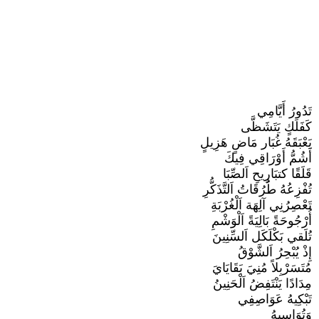
تَدُورُ أَيَّامِي
كَفَلَكٍ يَتَشَظَّى
يَعْبَقَهُ غُبَار مَاضٍ هَزِيلٍ
أَشُمُّ أَوْرَاقِي فِيكَ
قَلَقًا كتبَارِيحِ اَلصِّبَا
تُفْزِعُهُ طُرُقَاتُ اَلتَّذَكُّرِ
تَعْصِرُنِي آلِهَة اَلْغُرْبَةِ
أُرْجُوحَةً بَالِيَةً اَلْوَشْمِ
تُلَقي بَكْلَكَل اَلسِّنِينَ
إِذْ يُبْحِرُ اَلشَّوْقُ
مُتَسَرْبِلاً مُنِيَ بَقَايَايَ
مِدَادًا يَنْتَفِضُ اَلْحَنِينُ
تَبْكِيهُ عَوَاصِفِي
وَتُوَاسِيهُ