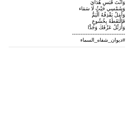
وَأَنْتَ قَبَسِ هُدَايَ
وَشَمْسِي حَيْثُ لَا سَمَاء
وَأَمَلٌ يَقْذِفُهُ اَلْيَمُّ
فَالْتَقَطَهُ بِخُشُوعٍ
وَأُرَتِّلُ عَزْفَكَ وَجَدًّا
-------------------------------
#ديوان_شفاه_السماء