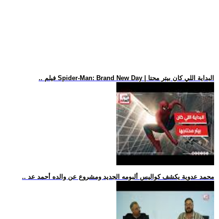
.. فيلم Spider-Man: Brand New Day | البداية اللي كان بيتر محتا
.. محمد عدوية يكشف كواليس ألبومه الجديد ومشروع عن والده أحمد عد