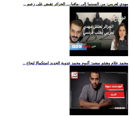
.. مهدي لعريبي: من السينما إلى -مافيا-... الجزائر تقبض على زعيم
.. محمد علام وهيثم سعيد: ألبوم محمد عدوية الجديد استكمالا لنجاح