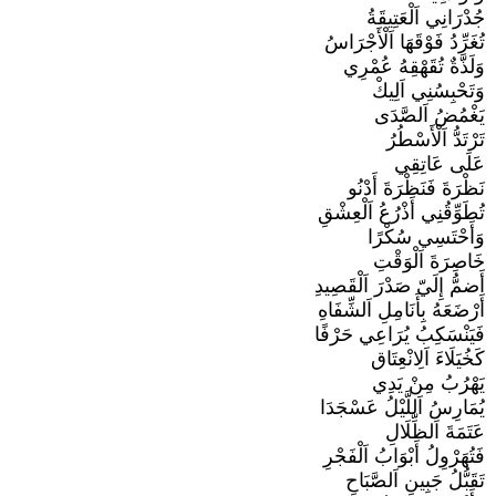
جُدْرَانِي اَلْعَتِيقَةُ
تُغَرِّدُ فَوْقَهَا اَلْأَجْرَاسُ
وَلَذَّةٌ تُقَهْقِهُ عُمْرِي
وَتَحْبِسُنِي اَلِيكْ
يَغْمُضُ اَلصَّدَى
تَرْتَدُّ اَلْأَسْطُرُ
عَلَى عَاتِقِي
نَظْرَةَ فَنَظْرَةَ أَدْنُو
تُطَوِّقُنِي أَذْرُعُ اَلْعِشْقِ
وَأَحْتَسِي سُكْرًا
خَاصِرَةَ اَلْوَقْتِ
أَضمُّ إِلَيّ صَدْرَ اَلْقَصِيدِ
أَرْضَعَهُ بِأَنَامِلِ اَلشِّفَاهِ
فَيَنْسَكِبُ يُرَاعِي حَرْفًا
كَخُيَلَاءَ اَلِانْعِتَاق
يَهْرُبُ مِنْ يَدِي
يُمَارِسُ اَللَّيْلُ عَسْجَدَا
عَتَمَةَ اَلظِّلَالِ
فَتُهَرْوِلُ أَبْوَابُ اَلْفَجْرِ
تَقَبُّلُ جَبِينِ اَلصَّبَاحِ