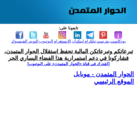
تابعونا على:
بودكاست
بنترست
تيلكرام
لينكدإن
الانستغرام
اليوتيوب
التويتر
الفيسبوك
تبرعاتكم وتبرعاتكن المالية تحفظ استقلال الحوار المتمدن،
فشاركونا في دعم استمرارية هذا الفضاء اليساري الحر
[اشترك في قناة ‫«الحوار المتمدن» على اليوتيوب]
الحوار المتمدن - موبايل
الموقع الرئيسي