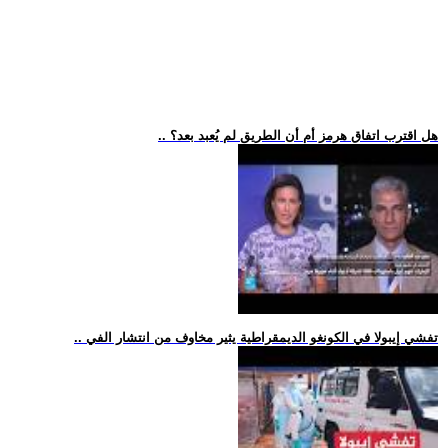
.. هل اقترب اتفاق هرمز أم أن الطريق لم يُعبد بعد؟
.. تفشي إيبولا في الكونغو الديمقراطية يثير مخاوف من انتشار الفي