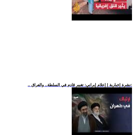
.. نشرة إخبارية | إعلام إيراني: تغيير قادم في السلطة.. والعراق: