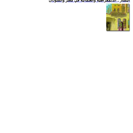
اليسار , الديمقراطية والعلمانية في مصر والسودان