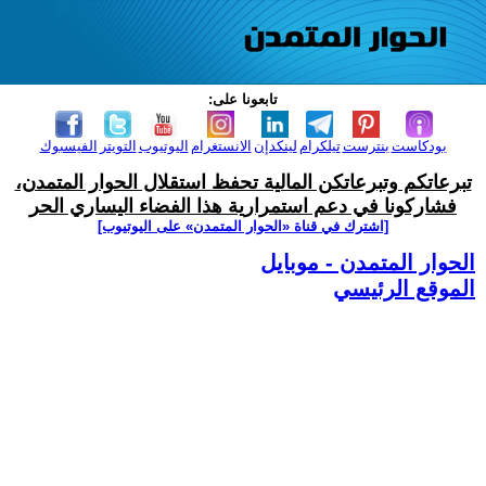
تابعونا على:
بودكاست
بنترست
تيلكرام
لينكدإن
الانستغرام
اليوتيوب
التويتر
الفيسبوك
تبرعاتكم وتبرعاتكن المالية تحفظ استقلال الحوار المتمدن،
فشاركونا في دعم استمرارية هذا الفضاء اليساري الحر
[اشترك في قناة ‫«الحوار المتمدن» على اليوتيوب]
الحوار المتمدن - موبايل
الموقع الرئيسي