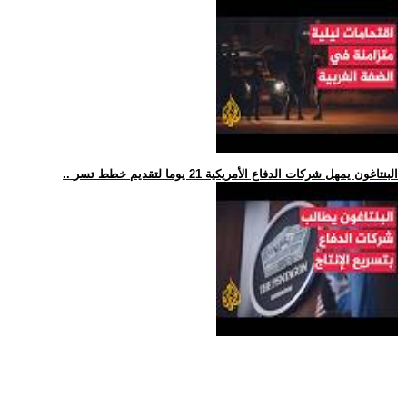
.. البنتاغون يمهل شركات الدفاع الأمريكية 21 يوما لتقديم خطط تسر