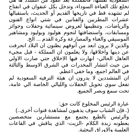
السعودية نفسها، فالمملكة بعد عقود من التشدد ها هي
تخلع تلك العباءة السوداء، وتدخل بكل عنفوان في انفتاح
لم تشهده قط في تاريخها القديم أو الحديث، باستقبالها
عشرات المطربين والفنانين في شتي انواع الفنون
والرياضات، وتنظيمها لعروض سينمائية وحفلات وجوائز
ومسابقات، واستضافتها لنجوم هوليود وبوليود ومشاهير
الموسيقي والغناء والمصارعة وكرة القدم ... الخ.
والذين لا يرون ابعد من أنوفهم يظنون ان البلاد انحرفت
عن دينها واخلاقها، ولا يعلمون ان المملكة - قبل مجيء
العاهل الحالي- انهارت فيها الاخلاق حتي صارت الاولي
من حيث انتشار المخدرات في الشرق الاوسط والثالثة
في العالم اجمع، وما خفي اعظم.
ان المتشددين لا يدرون ان هيئة الترفيه السعودية لم
تفعل سوي تحويل الحفلات والليالي الخاصة الي عامة،
تحت سمع وبصر الجميع.
عبارة الرئيس المخلوع كانت حق:
(..فإن الشباب سوف يذهبون لمشاهدة قنوات أخرى..)
والرئيس بالطبع يجتمع مع مستشارين متخصصين
يعطونه زبدة الكلام -الزيت- الذي يناقش في القاعات
العلمية والاوراق البحثية.