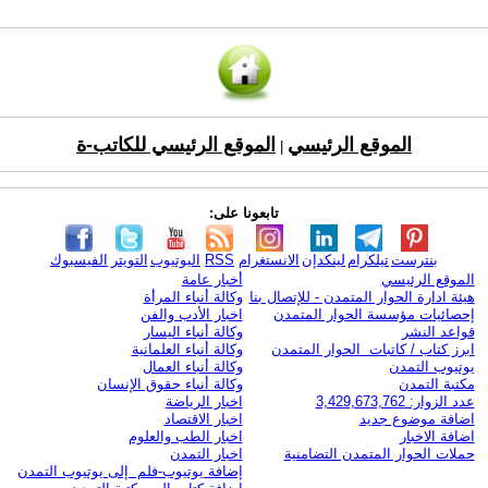
الموقع الرئيسي
الموقع الرئيسي للكاتب-ة
|
تابعونا على:
بنترست
تيلكرام
لينكدإن
الانستغرام
RSS
اليوتيوب
التويتر
الفيسبوك
الموقع الرئيسي
أخبار عامة
هيئة ادارة الحوار المتمدن - للإتصال بنا
وكالة أنباء المرأة
إحصائيات مؤسسة الحوار المتمدن
اخبار الأدب والفن
قواعد النشر
وكالة أنباء اليسار
ابرز كتاب / كاتبات الحوار المتمدن
وكالة أنباء العلمانية
يوتيوب التمدن
وكالة أنباء العمال
مكتبة التمدن
وكالة أنباء حقوق الإنسان
عدد الزوار: 3,429,673,762
اخبار الرياضة
اضافة موضوع جديد
اخبار الاقتصاد
اضافة الاخبار
اخبار الطب والعلوم
حملات الحوار المتمدن التضامنية
اخبار التمدن
إضافة يوتيوب-فلم إلى يوتيوب التمدن