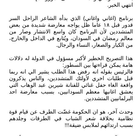
انتهي الخبر.
برنامج (اغاني واغاني) الذي بدأه الشاعر الراحل السر
قدور قبل ١٨ عاما ظل يواجه معارضة شديدة من بعض
المتشددين لأن البرنامج كان واسع الانتشار وصار من
معالم رمضان في السودان، ويُتابع في الداخل والخارج،
من الكبار والصغار، النساء والرجال.
هذا التصريح الخطير لأكبر مسؤول في الدولة له دلالات
هامة يمكن قراءتها بين السطور:
فالرئيس بقوله انه رفض هذا الطلب يشير الي انه ربما
قبل طلبات اخري لأولئك المتشددين، والناس يذكرون
واقعة الغاء حفل غنائي للفنانة شيرين عبد الوهاب التي
يعشق اغانيها معظم السودانيين، بسبب معارضة احد
البرلمانيين المتشددين.
وحدث آخر، هو ان الحكومة غضّت الطرف عن قيام قوة
نظامية بحلاقة شعر الشباب في الطرقات وجلدهم
بسبب ارتدائهم لملابس ضيقة!!!