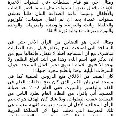
ومثال آخر، هو قيام السلطات -في السنوات الأخيرة
للإنقاذ- بإقفال بعض السينمات مثل سينما قصر الشباب
والأطفال وسينما قاعة الصداقة اللتان ظلتا تعملان
لسنوات عديدة بعد ان تم اقفال سينمات: كلوزيوم
والحلفايا وبانت والعرضة والوطنية وامدرمان والوحدة
والثورة وغيرها، مع بداية ثورة الإنقاذ.
ومثال اخير، هو التضايق من الرأي الآخر حتي في
المساجد التي اصبحت تفتح وتغلق قبيل وبعيد الصلوات
مباشرة، مع ان المساجد اصلا لا تقفل، فإقفالها منع من
ان يذكر فيها اسم الله، وهذا من أشد انواع الظلم، ولا
يوجد الا فتوي للامام النووي تجيز اقفال المسجد لخوف
السرقات الليلية، وهذا بالطبع مجرد اجتهاد!!
كان القصد من الاغلاق منع الدروس العلمية كما في
مسجد امدرمان الكبير الذي كان يعج بحلقات العلم في
الفقه والتفسير والسيرة، ففي العام ٢٠٠٨ بعد صيانة
المسجد أُتي بافراد من النظام العام لطرد الناس من
المسجد عقيب الصلوات، وبلا شك كان الهدف هو تحجيم
الرأي المخالف، لأجل ان تسود مدرسة فقهية معينة، هي
تلك المدرسة التي تخلت عنها الآن المملكة العربية