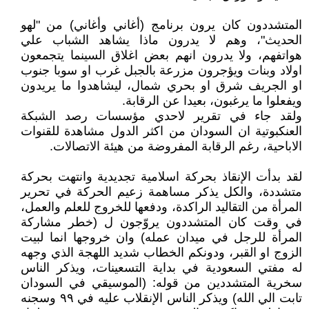
المتشددون كان يرون برنامج (أغاني وأغاني) من "لهو
الحديث"، وهم لا يدرون ماذا يشاهد الشباب علي
هواتفهم، ولا يدرون انهم بعض اغلاق السينما يتجمعون
اولاد وبنات ويؤجرون مزرعة بالجبل غرب او سوبا جنوب
او الجريف شرق او بحري شمال، ليشاهدوا ما يريدون
ويفعلوا ما يرغبون، بعيدا عن الرقابة.
ولقد جاء في تقرير لاحدي مؤسسات رصد الشبكة
العنكبوتية ان السودان من اكثر الدول مشاهدة للقنوات
الاباحية، رغم الرقابة المفروضة من هيئة الاتصالات.
لقد بدأت الإنقاذ بحركة اسلامية تجديدية وانتهت بحركة
متشددة، والكل يذكر مساهمة زعيم الحركة في تحرير
المرأة من التقاليد الراكدة، ودفعها للخروج للعلم والعمل،
في وقت كان المتشددون يروّجون ل (خطر مشاركة
المرأة للرجل في ميدان عمله) وان خروجها انما لبيت
الزوج او القبر، ودونكم الخطاب شديد اللهجة الذي وجهه
له مفتي السعودية في بداية التسعينات، ويذكر الناس
سخرية المتشددين من قوله: (الموسيقي في السودان
تابت الي الله) ويذكر الناس الإنقلاب عليه في ٩٩ وسجنه