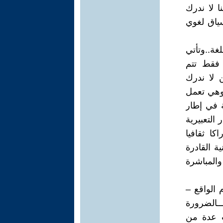
ا لا ندرك
 سياق لغوي
غة..وتأتي
 فقط تتم
ن لا ندرك
 وهي تعمل
ة في إطار
التعبيرية
كا ثقافيا
ة القادرة
المباشرة
 الواقع –
ــالضرورة
ت عدة من