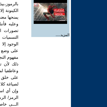
بالرموز،بي
الكينونة إل
يمنحها معن
وعليه فأننا
تصورات اس
المزيد.....
التسميات ا
الوجود إلا 
على وضع ال
مفهوم التج
ذلك لأن تج
وعاطفيا لم
على خلق م
لصياغة كلا 
وإن أي است
الرمز/ الر
الـــى خا