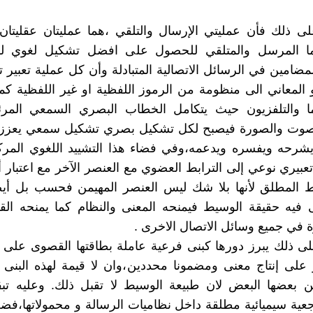
ى ذلك فأن عمليتي الإرسال والتلقي ،هما عمليتان عقليتان
ما المرسل والمتلقي للحصول على افضل تشكيل لغوي لل
لمضامين في الرسائل الاتصالية المتبادلة وأن كل عملية تعبير 
 المعاني الى منظومة من الرموز اللفظية او غير اللفظية كما
ا والتلفزيون حيث يتكامل الخطاب البصري السمعي المرئ
وت والصورة فيصبح لكل تشكيل بصري تشكيل سمعي يعززه
 يشرحه ويفسره ويدعمه،وفي فضاء هذا التشييد اللغوي الم
بيري نوعي إلى الترابط العضوي مع العنصر الآخر مع اعتبار 
 المطلق لأنها بلا شك ليس العنصر المهيمن فحسب بل أيض
 فيه حقيقة الوسيط فيمنحه المعنى والنظام كما يمنحه القو
ة في جميع وسائل الاتصال الاخرى .
ى ذلك يبرز دورها كبنى فرعية عاملة بطاقتها القصوى على 
على إنتاج معنى ومضمونا محددين،وان لا قيمة لهذه البنى 
 بعضها البعض لان طبيعة الوسيط لا تقبل ذلك. وعليه ت
عية سيميائية مطلقة داخل نظاميات الرسالة و محمولاتها،فض