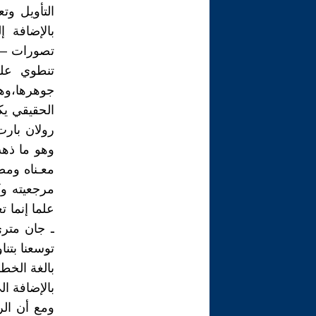
التأويل وت
بالإضافة إ
تصورات – شي
تنطوي عل
جوهرها،وه
الحقيقي يك
رولان بارت
وهو ما ذهب
معـناه ومض
مرجعيته وك
علما إنما 
ـ جان متري
توسعنا بتن
بالغة الخطو
بالإضافة الى
ومع أن الر