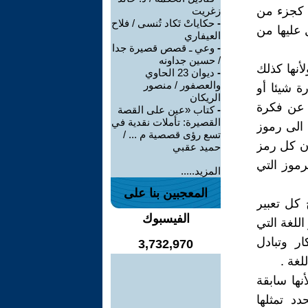
ة كجزء من
زغريت
-
حكاياتْ تَكاد تُنسى / فلاح
 عليها من
العيفاري
-
وعي ـ قصص قصيرة جدا
/ حسين جداونه
أنها كذلك
-
ديوان 23 الحاوي
والعصفور / منصور
 شيئا أو
الريكان
ر عن فكرة
-
كتاب «عين على القصة
القصيرة: تأملات نقدية في
الى رموز
تسع رؤى قصصية م ... /
أن كل رمز
حميد عقبي
رموز التي
المزيد.....
المعجبين بنا على
كل تعبير
الفيسبوك
للغة التي
ر وتبادل
3,732,970
لغة .
أنها سابقة
د تمثلها