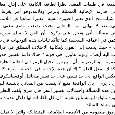
عددية في طبقات المعنى نظرا لطاقته الكامنة على إنتاج مع
لى قدرته الإيحائية المتمثلة بالرمز ودلالته،وهو أمر يقربنا
لنـــــج- الذي يعتبر الصورة الفنية " تعبيرا متناهيا عن اللامتنا
ى عدد لا نهائي من المعاني بحيث يصعب وضع معنى 
ي مسألة يأتي هيجل على ذكرها بأن الفن لا يسلم سره،و
من في اعماقه السحيقة.كما تتأكد تباينات هذه التوجهات في
 – حيث يذهب إلى القول"بإمكانية الاختلاف المطلق في قرا
 اليه أيضا ـ ارنولد هاوزر- في قوله " هناك دائما تفسير جدي
مونه " وبالرغم من أن ـ بيرس ـ يحيل الرمز الى العالم الخار
ذلك يفعل العلم " إلا ان هذه الإحـالة في الحقيقة سواء كانت
تعكس الواقع الى حد نسبي على حد تعبير ميخائيل أوفسيانيكوف 
 ـ يرى " بأن الواقعة منبع لا ينضب من المعاني بالنسبة للب
اول هذه المسألة واحتمالات تفسير النص فإن متري يلفت النظر
رة تناولها ايزنيشتاين بقوله : ان كل الكلمات لها ظلال عديدة 
 معناها السائد " .
موز منظومة من الأنظمة العلاماتية المتشابكة والتي لا تملك