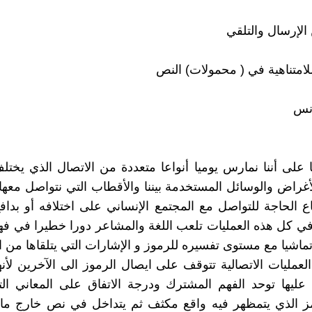
 الإرسال والتلقي
للامتناهية في ( محمولات) النص
نس
 على أننا نمارس يوميا أنواعا متعددة من الاتصال الذي يختل
لأغراض والوسائل المستخدمة بيننا والأقطاب التي نتواصل معه
ع الحاجة للتواصل مع المجتمع الإنساني على اختلافه أو بداف
في كل هذه العمليات تلعب اللغة والمشاعر دورا خطيرا في فه
تماشيا مع مستوى تفسيره للرموز و الإشارات التي يتلقاها من 
عمليات الاتصالية تتوقف على ايصال الرموز الى الآخرين لأنه
 عليها توحد الفهم المشترك ودرجة الاتفاق على المعاني ا
مز الذي يتمظهر فيه واقع مكثف ثم يتداخل في نص خارج ماه