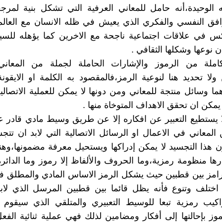
 الوحيدة،أنه حامل للمعاني العرفية التي تشكل بنية لمرج
وافق النفسي والفكري الذي يعيش في ظله الانسان مع العال
كس في علاقات اجتماعية ناجحة مع الاخرين كما يؤهله للس
ان نوعها وشكلها الثقافي .
ملة من الرموز والإشارات الحاملة لجملة من المعاني 
ولا تحديد هنا لنوعية الرمز،فالمقصود به الكلمة او الايقو
ما وسائل منتجة للمعاني ومن دونها لا يمكن للعملية الاتصالي
 يمكن ان تحقق الاهداف المتوخاة منها .
ا يستطيع التعبير عن افكاره إلا عن طريق وسيط مادي قادر عل
المعاني في الاعمال او الرسائل الاتصالية التي لابد ان تت
 هذا التجسيد لا يمكن إدراكها ويستحيل معرفة مضمونها،وهنا
ارها منظومة رمزية،وما الحروف والألفاظ إلا رموز وما الدائرة 
ترامز بين قطبين حيث يشكل الرمز الاساس المادي والمطلق ف
 اختلف وتنوع فأنه يظل قائما بين قطبين المرسل الذي لاب
اكيب رمزية تبعا للوسيط التعبيري والمتلقي الذي سيقوم ب
وز بإحالتها إلى أفكار ومضامين لذلك فهي عملية ثنائية الفع