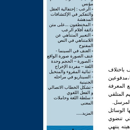
مؤنس
-
الرعب : إحتفالية العقل
والتفكير في الإكتشافات
المدهشة
-
المختطفون ...على متن
ذائقة أفلام الرعب
-
التعبير المتناهي عن
اللامتناهي في النص
المفتوح
-
العنف في السينما -
عنف الصورة صورة الواقع
-
الصورة – الحجم وحدة
اللغة – مفردة الإخراج
ف باختلاف
-
ثنائية المقروء والمتخيل
- السيناريو في مراحله
ا،مدفوعين
الجنينية
ع المعرفة
-
تشكل الخطاب الاتصالي
و الفعل اللغوي
م المتلقي
-
سلطة اللغة وحاملات
المرسل.
المعنى
ا الوسائل
المزيد.....
لتي تنضوي
يته ينتهي