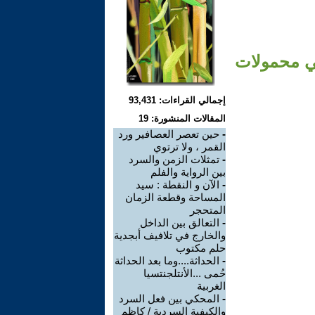
 في محمولات
إجمالي القراءات: 93,431
المقالات المنشورة: 19
-
حين تعصر العصافير ورد
القمر ، ولا ترتوي
-
تمثلات الزمن والسرد
بين الرواية والفلم
-
الآن و النقطة : سيد
المساحة وقطعة الزمان
المتحجر
-
التعالق بين الداخل
والخارج في تلافيف أبجدية
حلم مكتوب
-
الحداثة....وما بعد الحداثة
حُمى ...الأنتلجنتسيا
الغربية
-
المحكي بين فعل السرد
والكيفية السردية / كاظم