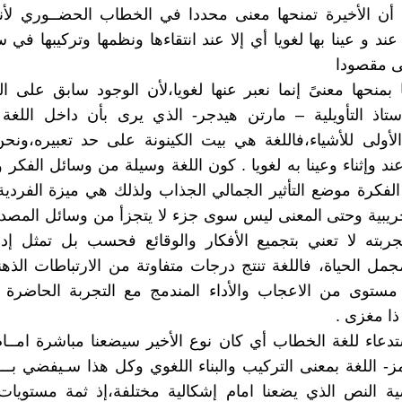
دَ أن الأخيرة تمنحها معنى محددا في الخطاب الحضــوري لأنن
ا عند و عينا بها لغويا أي إلا عند انتقاءها ونظمها وتركيبها في
ى مقصودا
 بمنحها معنىً إنما نعبر عنها لغويا،لأن الوجود سابق على الل
تاذ التأويلية – مارتن هيدجر- الذي يرى بأن داخل اللغة
لأولى للأشياء،فاللغة هي بيت الكينونة على حد تعبيره،ونح
عند وإثناء وعينا به لغويا . كون اللغة وسيلة من وسائل الفكر
فكرة موضع التأثير الجمالي الجذاب ولذلك هي ميزة الفردي
ريبية وحتى المعنى ليس سوى جزء لا يتجزأ من وسائل المصدر 
ربته لا تعني بتجميع الأفكار والوقائع فحسب بل تمثل إدرا
جمل الحياة، فاللغة تنتج درجات متفاوتة من الارتباطات الذهني
ستوى من الاعجاب والأداء المندمج مع التجربة الحاضرة و
ذا مغزى .
دعاء للغة الخطاب أي كان نوع الأخير سيضعنا مباشرة امــام
مز- اللغة بمعنى التركيب والبناء اللغوي وكل هذا سـيفضي بـــ
صية النص الذي يضعنا امام إشكالية مختلفة،إذ ثمة مستويا