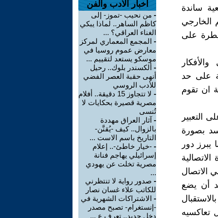
اخبار الأدب والفن
عية ساندة
-
من نحيب -تموز- إلى
م الخارجي
كاظم الساهر.. لماذا يبكي
الغناء العراقي؟ ...
يطرة على
-
المجمع المعماري لمركز
معارض عموم روسيا في
موسكو يستعد لتقييم ...
والأفكار
-
ألكسندر بلوك.. رحيل
نة على حد
أنهى حقبة العصر الفضي
للأدب الروسي
ة ان تقوم
-
لا تتجاوز 15 دقيقة.. أفلام
مصرية قصيرة بحكايات لا
تُنسى
ى التعبير
-
آثار العراق مهددة
بالزوال.. كيف -يُقنَّن-
جسد بصورة
التاريخ باسم الاست ...
 يبرز دور
-
-خيار خاطئ-.. إعلام
إسرائيلي يهاجم فنانة
الاتصالية
مصرية تخلت عن يهودي
ي الاتصال
...
-
صدور رواية لا تنتظرني
د أن يضع
للكاتب علاء غسان نصار
الاستقبال
-
الاشتراكات الشهرية في
-إنستغرام- تصبح مصدر
ل تعاكسيه
دخل جديد.. تعرف ع ...