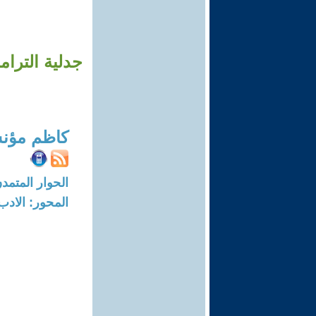
جدلية الترام
كاظم مؤن
الحوار المتمدن-العدد: 7900 - 24
المحور: الادب