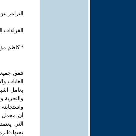
الترامز بين
القراءات ا
* كاظم مؤ
نتفق جميعا
الغايات وا
بعامل اشبا
والتجربة و
واستجابته 
أن مجمل ال
التي يعتمد
تحتها،فالر