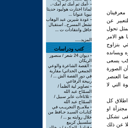
-
-أمك ثم أمك ثم أمك-..
لماذا اختارت هوليود حديثا
 معرفيتان
نبويا عنوانا ...
-
عودة شيرين عبد الوهاب
تعبير عن
تشعل المسرح.. استقبال
تمثل تحول
حافل وانتقادات ت ...
 هو الامر
المزيد.....
ي بتزاوج
كتب ودراسات
 ويسانده
-
ديوان 24 شعر / منصور
ركب يسعى
الريكان
-
القصة الشاعرة والوعي
أن الصورة
الجمعي الحداثي/ مقاربة
في دور القصة الش ... /
ا العنصر
ربيحة الرفاعي
ة التي لا
-
تصاوير لية الظمأ /
السمّاح عبد الله
-
ثلاثاءات عابر سبيل /
اطلاق كل
السمّاح عبد الله
-
ملامــح التجريــب في
مجتزأة او
كتابـات السيـد حـافظ من
بقى تشكل
خلال روايته يو ... /
سلسبيل كريبع
لا عن ذلك
-
قناديل الحكمة / د. خالد