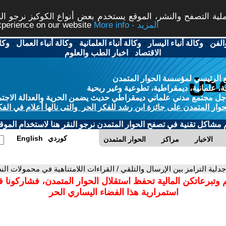
ة التصفح والنشر، الموقع يستخدم بعض أنواع الكوكيز نرجو النق
More info - المزيد
experience on our website
الفن
-
وكالة أنباء اليسار
-
وكالة أنباء العلمانية
-
وكالة أنباء العمال
-
وكا
الاقتصاد
-
اخبار الطب والعلوم
 الرئيسي لمؤسسة الحوار المتمدن
، علمانية، ديمقراطية، تطوعية وغير ربحية
ل مجتمع مدني علماني ديمقراطي حديث يضمن الحرية والعدالة الاجتم
حوار المتمدن على جائزة ابن رشد للفكر الحر والتى نالها أعلام في الفك
م مشاكل تقنية في تصفح الحوار المتمدن نرجو النقر هنا لاستخدام الموقع
كوردي
English
الاخبار
مراكز
الحوار المتمدن
جدلية الترامز بين الإرسال والتلقي / القراءات اللامتناهية في محمولات ال
 وتبرعاتكن المالية تحفظ استقلال الحوار المتمدن، فشاركونا 
استمرارية هذا الفضاء اليساري الحر