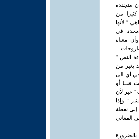
ان متجددة
 كثيرا من
هي " لأنها
محدد في
أن معناه
 طروحات –
ءة النص "
د يغير من
جي أي الى
 فنــا أو
" غير لأن
شر " وإذا
 إلى نقطة
من المعاني
 بالضرورة