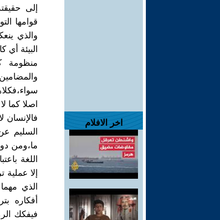
إلى حقيقته
قوامها الت
والذي ينع
البيئة أي ك
منظومة كا
والمضامين 
سواء،فكلاه
اصلا كما لا
فالإنسان ل
اخر الافلام
السليم عن 
ما،ومن دون
اللغة باعتب
إلا عملية 
الذي مهما
أفكاره بتر
فيفكك الرم