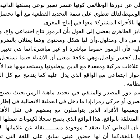
لى عن دورها الوظائفي كونها عنصر تعبير نوعي بصفتها الذاتي
 الوسيط،لذلك تنطوي على سمة التحديد القطعية مع أنها تحصل
ا بالأجزاء المشتركة معها في إنتاج المغزى.
ايز الظاهري يفضي إلى القول بأن الرموز نتاج اجتماعي واع، ول
من دال ومدلول،وأن لها شكل ومحتوى وهما يمثلان بالضرورة
يه فأن الرموز عموما مباشرة او غير مباشرة،انما هي تعبي
ل كجسر تواصل،وهي علاقة بمعنى أن الاشياء حينما تستحيل 
لاقات مركبة ومعقدة مع الذين يوظفونها ويستخدمونها هذا ل
وار اجتماعي مع الواقع الذي يدل عليه كما يندمج مع كل ال
ظامه .
م دور المصدر والمتلقي في تحديد ماهية الرمز،بحيث يصبح 
ري أو حركي رمزا،إذا ما دخل في العملية الاتصالية في إطار ا
ويفهمها الأفراد الذين يتواصلون مع بعضهم في نقل الأفكا
لمتعلقة بالواقع، هذا الواقع الذي يصبح سجلا لكينونات تتمثلها ال
بان المعاني كما يعتقد " موجودة مســـــــتقلة عن علاماتها" ل
ا باللغة،كما أن لها حضور عيني سابق على اللغة التي تحد