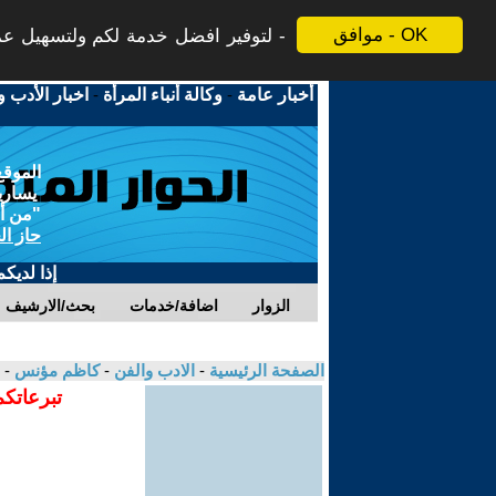
موافق - OK
لتوفير افضل خدمة لكم ولتسهيل عملي
أخبار عامة
-
وكالة أنباء المرأة
-
اخبار الأدب و
الموقع
يسارية
"من أج
حاز ال
إذا لديك
الزوار
اضافة/خدمات
بحث/الارشيف
الصفحة الرئيسية
-
الادب والفن
-
كاظم مؤنس
- 
تبرعاتكم