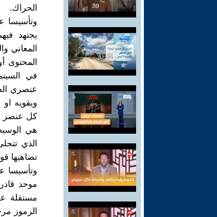
الحراك.
وتأسيسا عل
يجتهد فيه
المعاني وا
المحتوى أو
في السينم
عنصري الص
ويقويه او
كل عنصر تع
هي الوسيط
الذي تتجلى
تضاهيها قو
وتأسيسا عل
موحد قادر 
مستقلة عن
الرموز مرج