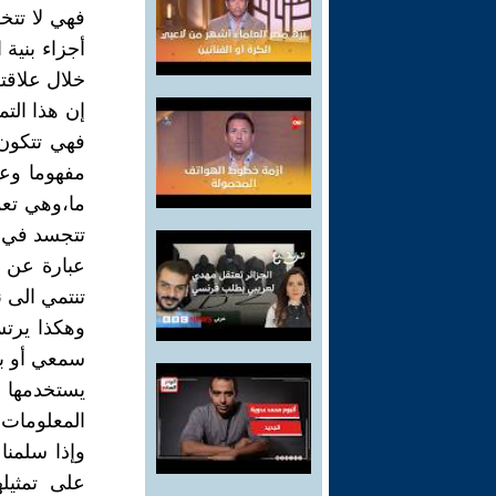
فهي لا تتخ
أجزاء بنية
خلال علاقته
إن هذا التم
فهي تتكون 
مفهوما وعل
ما،وهي تعم
تتجسد في ع
عبارة عن ح
تنتمي الى ن
وهكذا يرتس
سمعي أو بص
يستخدمها 
المعلومات ا
وإذا سلمنا 
على تمثيله