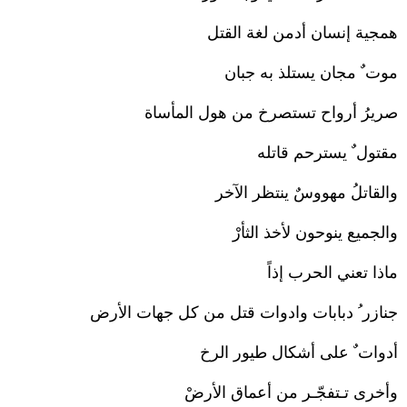
همجية إنسان أدمن لغة القتل
موت ٌ مجان يستلذ به جبان
صريرُ أرواح تستصرخ من هول المأساة
مقتول ٌ يسترحم قاتله
والقاتلُ مهووسٌ ينتظر الآخر
والجميع ينوحون لأخذ الثأرْ
ماذا تعني الحرب إذاً
جنازر ُ دبابات وادوات قتل من كل جهات الأرض
أدوات ٌ على أشكال طيور الرخ
وأخرى تـتفجّـر من أعماق الأرضْ