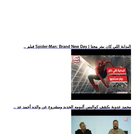
.. فيلم Spider-Man: Brand New Day | البداية اللي كان بيتر محتا
.. محمد عدوية يكشف كواليس ألبومه الجديد ومشروع عن والده أحمد عد