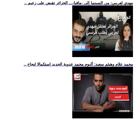
.. مهدي لعريبي: من السينما إلى -مافيا-... الجزائر تقبض على زعيم
.. محمد علام وهيثم سعيد: ألبوم محمد عدوية الجديد استكمالا لنجاح