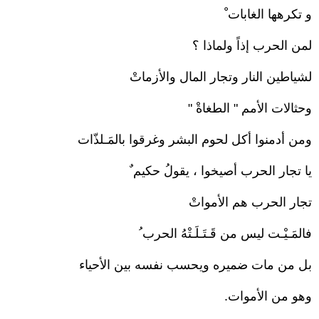
و تكرهها الغابات ْ
لمن الحرب إذاً ولماذا ؟
لشياطين النار وتجار المال والأزماتْ
وحثالات الأمم " الطغاةْ "
ومن أدمنوا أكل لحوم البشر وغرقوا بالمَـلذّات
يا تجار الحرب أصيخوا ، يقولُ حكيم ٌ
تجار الحرب هم الأمواتْ
فالمَـيْـت ليس من قَـتَـلَـتْهُ الحرب ُ
بل من مات ضميره ويحسب نفسه بين الأحياء
وهو من الأموات.