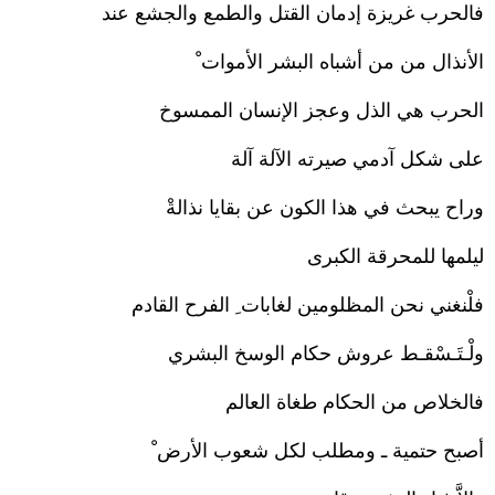
فالحرب غريزة إدمان القتل والطمع والجشع عند
الأنذال من من أشباه البشر الأموات ْ
الحرب هي الذل وعجز الإنسان الممسوخ
على شكل آدمي صيرته الآلة آلة
وراح يبحث في هذا الكون عن بقايا نذالةْ
ليلمها للمحرقة الكبرى
فلْنغني نحن المظلومين لغابات ِ الفرح القادم
ولْـتَـسْقـط عروش حكام الوسخ البشري
فالخلاص من الحكام طغاة العالم
أصبح حتمية ـ ومطلب لكل شعوب الأرض ْ