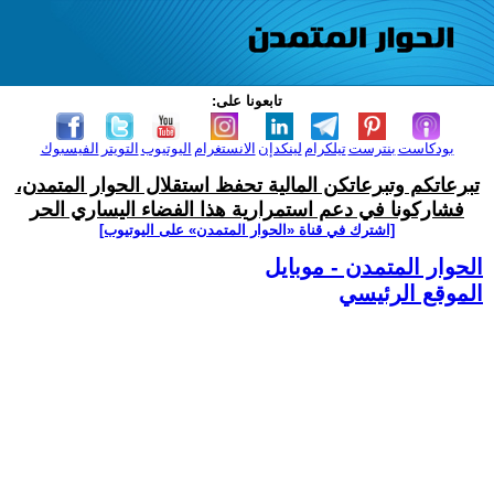
تابعونا على:
بودكاست
بنترست
تيلكرام
لينكدإن
الانستغرام
اليوتيوب
التويتر
الفيسبوك
تبرعاتكم وتبرعاتكن المالية تحفظ استقلال الحوار المتمدن،
فشاركونا في دعم استمرارية هذا الفضاء اليساري الحر
[اشترك في قناة ‫«الحوار المتمدن» على اليوتيوب]
الحوار المتمدن - موبايل
الموقع الرئيسي