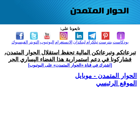
تابعونا على:
بودكاست
بنترست
تيلكرام
لينكدإن
الانستغرام
اليوتيوب
التويتر
الفيسبوك
تبرعاتكم وتبرعاتكن المالية تحفظ استقلال الحوار المتمدن،
فشاركونا في دعم استمرارية هذا الفضاء اليساري الحر
[اشترك في قناة ‫«الحوار المتمدن» على اليوتيوب]
الحوار المتمدن - موبايل
الموقع الرئيسي