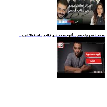
.. محمد علام وهيثم سعيد: ألبوم محمد عدوية الجديد استكمالا لنجاح