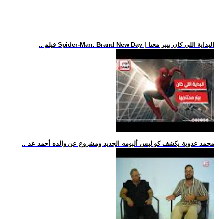
.. فيلم Spider-Man: Brand New Day | البداية اللي كان بيتر محتا
.. محمد عدوية يكشف كواليس ألبومه الجديد ومشروع عن والده أحمد عد