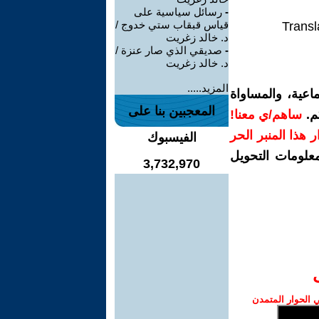
-
رسائل سياسية على
قياس قبقاب ستي خدوج /
Transl
د. خالد زغريت
-
صديقي الذي صار عنزة /
د. خالد زغريت
المزيد.....
اعية، والمساواة
المعجبين بنا على
م.
ساهم/ي معنا!
رار هذا المنبر الحر
الفيسبوك
معلومات التحويل
3,732,970
الحوار المتمدن