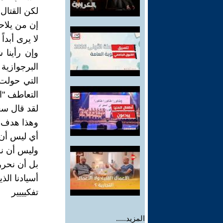
لكن القتال 
إن من يلاح
لا يرى أبدا
وإن رأينا ش
البرجوازية 
التي حولت
التعاطف "ا
لقد قال سعي
وهذا هدف ا
أي ليس أن 
وليس أن نست
بل أن نحرر 
أسيادنا الذ
تفكيييير
المزيد.....