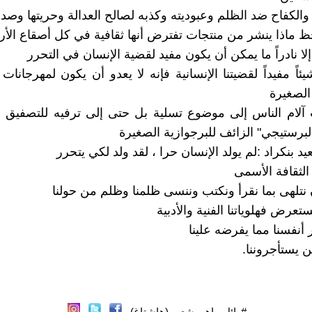
والكفاح ضد الظلم وعبوديته وكذبه لصالح العدالة وحريتها وصدق
ظ ماذا ينشر من منتجات تفترض أنها ثقافية في كل أصقاع الأ
ً إلا نادراً ما يمكن أن يكون مفيد لقضية الإنسان في التحرر
يئاً مفيداً لقضيتنا الإنسانية فإنه لا يعدو أن يكون لمهرجانات
الصغيرة
 آلام الناس إلى موضوع تسلية بل حتى إلى ترفيه للتصفيق 
لبرستيجي" الزائف للبرجوازية الصغيرة
د بنكراد :لم يولد الإنسان حرا ، لقد ولد لكي يتحرر
لثقافة الأسمى
نتلهى بما نقرأ ونكتب وننسى ظلمنا وظلم من حولنا
عرض فهلوياتنا الفنية والأدبية
أنفسنا مما يفرضه علينا
ين يستأجروننا.
#وائل_باهر_شعبو (هاشتاغ)