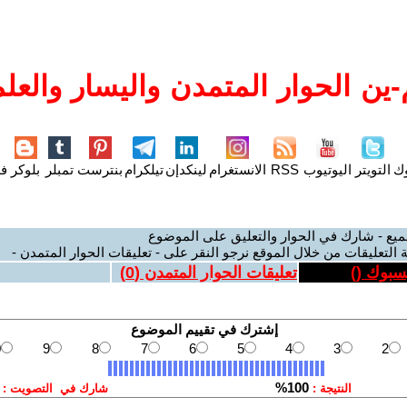
ين الحوار المتمدن واليسار والعلم
وك
التويتر
اليوتيوب
RSS
الانستغرام
لينكدإن
تيلكرام
بنترست
تمبلر
بلوكر
فل
ميع - شارك في الحوار والتعليق على الموضوع
 التعليقات من خلال الموقع نرجو النقر على - تعليقات الحوار المتمدن -
يسبوك (
)
تعليقات الحوار المتمدن (
0
)