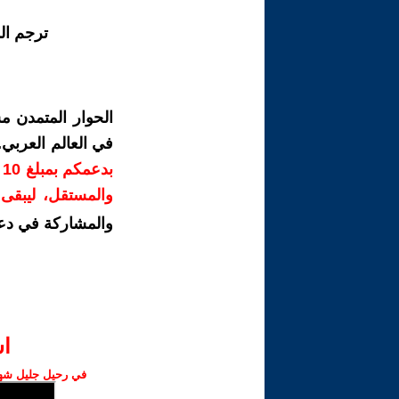
ترجم ال
الحوار المتمدن م
في العالم العربي
ب
والمستقل، ليبقى ص
والمشاركة في دع
ا‫
في رحيل جليل شهبا