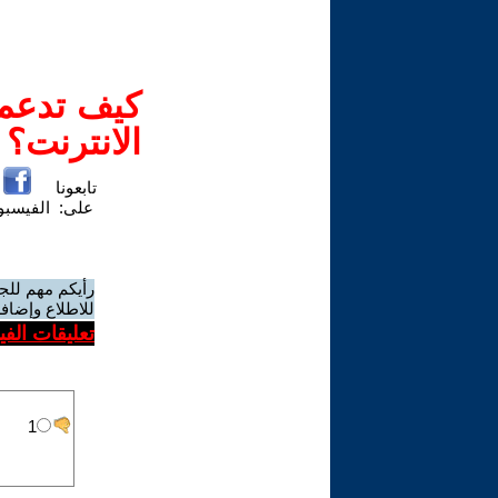
كيف تدعم-
الانترنت؟
تابعونا
على:
الفيسب
رأيكم مهم للج
للاطلاع وإضافة
تعليقات الف