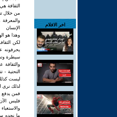
الثقافة هي
من خلال تن
والمعرفة و
اخر الافلام
الإنسان
وهذا هو ال
لكن الثقاف
يحرفونه عن
سيطرة وتض
والثقافة ع
التحتية - 
ليست كذلك
لذلك نرى ا
فمن يدفع ي
فليس الآن
والاستغباء 
ما نجده سو