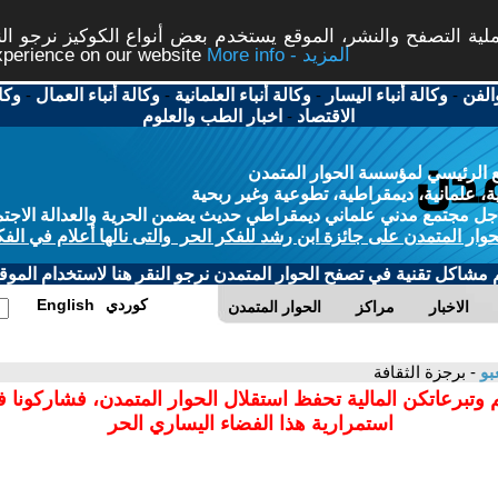
ة التصفح والنشر، الموقع يستخدم بعض أنواع الكوكيز نرجو النق
More info - المزيد
experience on our website
الفن
-
وكالة أنباء اليسار
-
وكالة أنباء العلمانية
-
وكالة أنباء العمال
-
وكا
الاقتصاد
-
اخبار الطب والعلوم
 الرئيسي لمؤسسة الحوار المتمدن
، علمانية، ديمقراطية، تطوعية وغير ربحية
ل مجتمع مدني علماني ديمقراطي حديث يضمن الحرية والعدالة الاجتم
حوار المتمدن على جائزة ابن رشد للفكر الحر والتى نالها أعلام في الفك
م مشاكل تقنية في تصفح الحوار المتمدن نرجو النقر هنا لاستخدام الموقع
كوردي
English
الاخبار
مراكز
الحوار المتمدن
بو
- برجزة الثقافة
 وتبرعاتكن المالية تحفظ استقلال الحوار المتمدن، فشاركونا 
استمرارية هذا الفضاء اليساري الحر