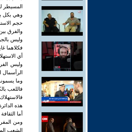
المسيطر لل
وهي بكل بس
حجم الاستم
والفرق بين
وليس بالج
فكلاهما غا
أي الاستهلا
وليس الفرق
الرأسمال ا
وما يسمونه 
فاللعب بال
فالاستهلاك
هذه الدائرة
أما الثقاف
ومن المفرو
الشعب الم