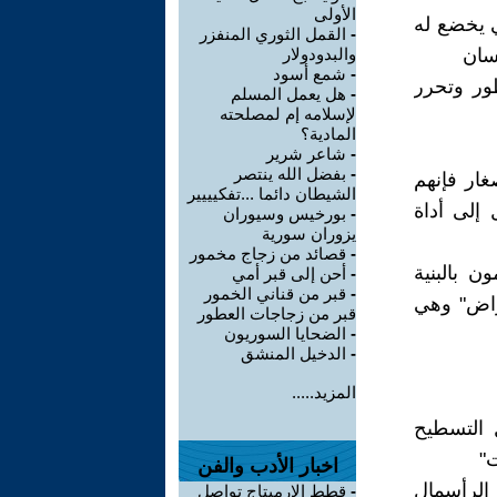
الأولى
ي يخضع له
-
القمل الثوري المنفزر
نسان
والبدودولار
-
شمع أسود
طور وتحرر
-
هل يعمل المسلم
لإسلامه إم لمصلحته
المادية؟
-
شاعر شرير
-
بفضل الله ينتصر
غار فإنهم
الشيطان دائما ...تفكيييير
 إلى أداة
-
بورخيس وسيوران
يزوران سورية
-
قصائد من زجاج مخمور
ن بالبنية
-
أحن إلى قبر أمي
-
قبر من قناني الخمور
عراض" وهي
قبر من زجاجات العطور
-
الضحايا السوريون
-
الدخيل المنشق
المزيد.....
 التسطيح
ت"
اخبار الأدب والفن
 الرأسمال
-
قطط الإرميتاج تواصل