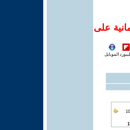
انية على
يبورد
الموبايل