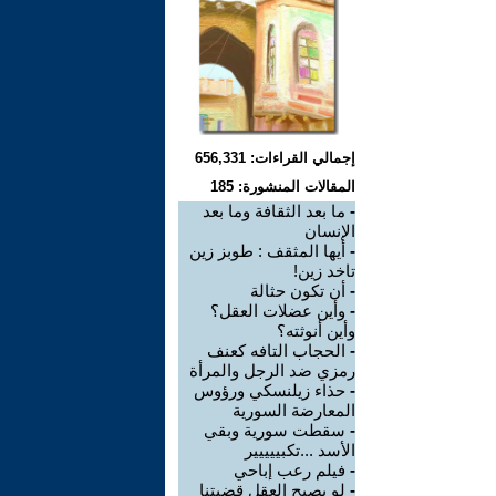
إجمالي القراءات: 656,331
المقالات المنشورة: 185
-
ما بعد الثقافة وما بعد
الإنسان
-
أيها المثقف : طوبز زين
تاخد زين!
-
أن تكون حثالة
-
وأين عضلات العقل؟
وأين أنوثته؟
-
الحجاب التافه كعنف
رمزي ضد الرجل والمرأة
-
حذاء زيلنسكي ورؤوس
المعارضة السورية
-
سقطت سورية وبقي
الأسد ...تكبييييير
-
فيلم رعب إباحي
-
لو يصبح العقل قضيتنا