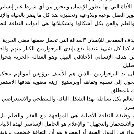
 الأداة التي بها يتطور الإنسان ويتحرر من أي شرط غير إنسان
وير العقل بوعيه وبلاوعيه وتحفيزه ضد كل ما يضر بالحياة والإ
العلم والفن بكل أشكالها وتشكيلاتها هي أدوات الثقافة لت
هدف المقدس للإنسان "العدالة التي تحمل ضمنها معنى الحرية"
ة كما كل شيء عندما يقع بإيدي البرجوازيين الكبار منهم والص
 هدفه الإنساني الأخلاقي النبيل وهو العدالة -الحرية يتحول
ليل
لى يد البرجوازيين -الذين هم للأسف برؤوس أموالهم يتحكمو
تتحول إلى تسلية وتفاهة أوبرستيج "زينة معنوية هدفها الاست
 بالمطلق
لعالم بكل بساطة بهذا الشكل التافه والسطحي والاستعراضي
قرر
 وظيفة الثقافة الأصلية هي المواجهة مع الفقر والظلم بل
والاستحمار والتجهيل " والإعلام هو الحامل الإساسي لهذه الآليا
اء في الدول الغنية أو الفقيرة هو أن الثقافة خضعت لرؤية