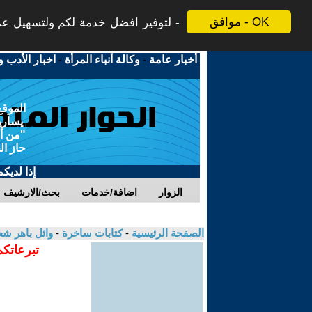
موافق - OK
لتوفير افضل خدمة لكم ولتسهيل عملي
أخبار عامة
-
وكالة أنباء المرأة
-
اخبار الأدب و
الموقع
يسارية
"من أج
حاز ال
إذا لديك
الزوار
اضافة/خدمات
بحث/الارشيف
الصفحة الرئيسية
-
كتابات ساخرة
-
وائل باهر شع
تبرعاتكم