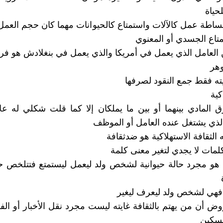
حياة
اطة عمل كالآلات واستمتاع كالحيوانات مهما كان حجم العمل
تاع الجسدي أو المعنوي
 العامل الذي يعمل في أمريكا والذي يعمل في بنغلادش هو ف
وهر
يته فقط جمع النقود لصرفها
كية
 المادي بينهما أو بين ما يملكان إلا كما قلت شكلي له ع
لذي يشتغل عنده العامل أو الموظف
الثقافة الاستهلاكية هو ضدثقافة
كلمات لا يجدي لتغير معنى كلمة
 هو مجرد حالة حيوانية لشخص ولد ليعمل ليستمتع فتتلخص ح
ة فهي لشخص ولد ليعرف ليغير
ض أن من يهتم بالثقافة غايته ليست مجرد نقل الأخبار أو الف
سكين