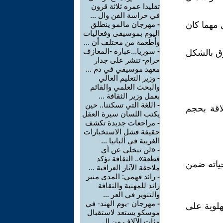
تقليدا عمره ثلاثة قرون
في حراسة الفن وال ...
 مهما كان
-
مهرجان مالمو ينطلق
اليوم بموسيقى وفعاليات
وأطعمة من مختلف أن ...
-
سوريا...عبارة -المعازف
رق بالشكل
حرام- تنشر على جدار
معهد موسيقي في دم ...
-
وزير التعليم العالي
والبحث العلمي والقائم
بعمل وزير الثقافة ...
-
اللغة التي تسكننا.. حين
لاقة بحجم
يكتب اللسان سيرة العقل
-
مراجعات جديدة تكشف
حقيقة فشل الاستخبارات
الغربية في ألبانيا ...
-
«لن نتخلى عن أي
قطعة».. الثقافة تؤكد
ياته ضمن
ملاحقة الآثار العراقية ...
-
رائد فهمي: المدى منبر
رائد للمهنية والثقافة
والتنوير في العر ...
-
مهرجان -يوم الهند- في
هلوية على
موسكو يستعد لاستقبال
مئات الآلاف من ال ...