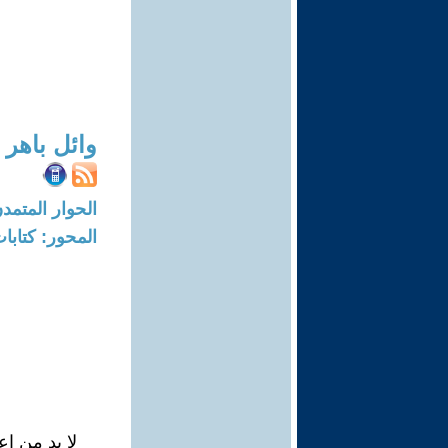
وائل باهر 
الحوار المتمدن-العدد: 7646 - 23
المحور: كتاب
لا بد من إعا