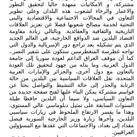
مشتركة، و الامكانيات ممهدة حاليا لتحقيق التطور
والاعمار والرخاء لشعوب هذه البلدان وعلى تطوير
التعاون في المجالات الاجتماعية والاقتصادية والبنى
التحتية لخدمة مصالح شعوبها فضلا عن تعزيز العلاقات
التاريخية والثقافية والعقائدية. وبالتالي زيادة مقاومة
اقتصاد البلدين ضد الدوافع الخارجية، في العالم الجديد
الذي يتم تشكيله بعد تراجع دور الإمبريالية والدول التي
تواجه غطرسة المتغطرسين ستكون على شفير النصر.،
كما أن موقف العراق الداعم لعودة سوريا إلى جامعة
الدول العربية، وما بذله من جهود لتحقيق تلك العودة
بالتعاون مع دول أخرى، والجزائر والإمارات العربية
المتحدة، نقل العلاقات السياسية بين البلدين من حالة
الرتابة والحذر إلى حالة التنشيط والتواصل بحثاً عن
قواسم مشتركة يمكن البناء عليها لفتح صفحة جديدة من
التعاون السياسي، ولا سيما أن البلدين حافظا طيلة
السنوات السابقة على تمثيل دبلوماسي عالي المستوى،
وهذا ما يفسر الارتفاع الملحوظ في زيارات سياسيي
البلدين، وآخرها زيارة وزير الخارجية السورية فيصل
مقداد إلى بغداد، والاجتماعات التي عقدها مع المسؤولين
العراقيين.