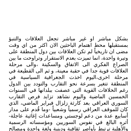
بشكل مباشر او غير مباشر تجعل العلاقات والتنبؤ
بمستقبلها محط اهتمام الباحثين الان اكثر من اي وقت
مضى ان تاريخياً لم تكن العلاقات بين دول المنطقة على
وتيرة واحدة، انما تميزت بعدم الاستقرار وتراوحت ما بين
الصراع الفكري الى الاتفاق والسكينة ،والى مرحلة
العلاقات قوية جدا في حقبة معينة، و ثم الى القطيعة في
مرحلة اخرى،اليوم اخذت الجغرافية السياسية في
المنطقة تتغير بسرعة نحو التقارب والتودد بين الدول
رغم الخلافات القوية التي عصفت ببلدانها في السنوات
الخمسين الماضية واليوم نشاهد تزايد فرص التقارب
السوري العراقي بعد كارثة زلزال فبراير الماضي، الذي
كان للموقف العراقي رسمياً وشعبياً -وما قُدم على مدار
أسابيع عدة من دعم لوجستي ومساعدات إغاثية عاجلة-
أثره البالغ في نفوس السوريين ومؤسساته الرسمية
والأهلية ترتبط بأواصر ثقافية ودينية ولغة واحدة‌ ومصالح