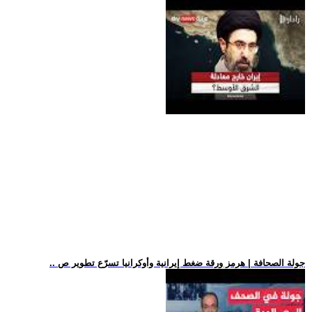
.. جولة الصحافة | هرمز ورقة ضغط إيرانية وأوكرانيا تسرّع تطوير ص