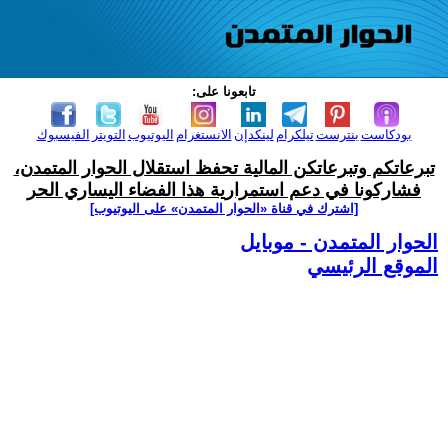
تابعونا على:
بودكاست
بنترست
تيلكرام
لينكدإن
الانستغرام
اليوتيوب
التويتر
الفيسبوك
تبرعاتكم وتبرعاتكن المالية تحفظ استقلال الحوار المتمدن،
فشاركونا في دعم استمرارية هذا الفضاء اليساري الحر
[اشترك في قناة ‫«الحوار المتمدن» على اليوتيوب]
الحوار المتمدن - موبايل
الموقع الرئيسي