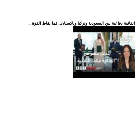
.. اتفاقية دفاعية بين السعودية وتركيا وباكستان.. فما نقاط القوة