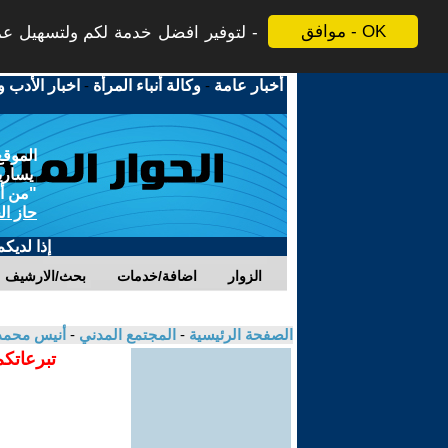
موافق - OK
لتوفير افضل خدمة لكم ولتسهيل عملي
أخبار عامة
-
وكالة أنباء المرأة
-
اخبار الأدب و
الموقع
يسارية
"من أج
حاز ال
إذا لديك
الزوار
اضافة/خدمات
بحث/الارشيف
الصفحة الرئيسية
-
المجتمع المدني
-
أنيس محمد
تبرعاتكم