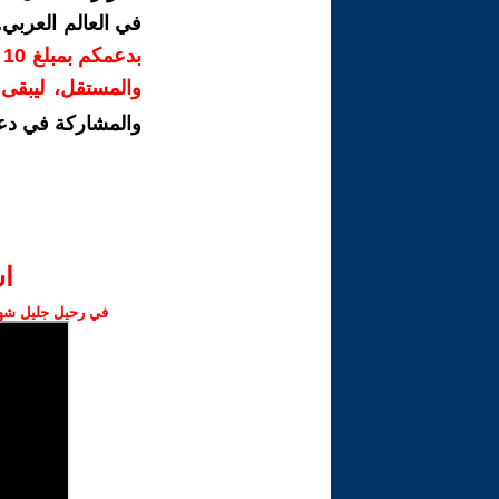
في العالم العربي
ب
والمستقل، ليبقى ص
والمشاركة في دع
ا‫
في رحيل جليل شهبا