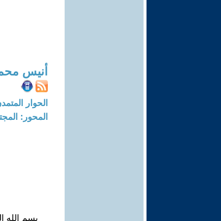
أنيس محم
الحوار المتمدن-العدد: 7618 - 23
المحور: المجت
بسم الله ا