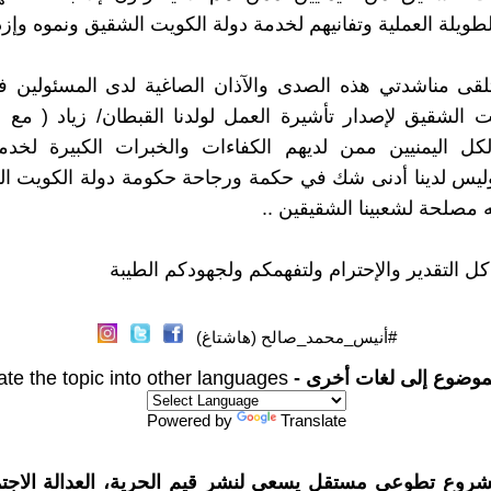
طويلة العملية وتفانيهم لخدمة دولة الكويت الشقيق ونموه وإزد
تلقى مناشدتي هذه الصدى والآذان الصاغية لدى المسئولين 
ت الشقيق لإصدار تأشيرة العمل لولدنا القبطان/ زياد ( مع ال
كل اليمنيين ممن لديهم الكفاءات والخبرات الكبيرة لخدم
وليس لدينا أدنى شك في حكمة ورجاحة حكومة دولة الكويت ا
ه مصلحة لشعبينا الشقيقين ..
 كل التقدير والإحترام ولتفهمكم ولجهودكم الطيبة
#أنيس_محمد_صالح (هاشتاغ)
موضوع إلى لغات أخرى -
ate the topic into other languages
Powered by
Translate
شروع تطوعي مستقل يسعى لنشر قيم الحرية، العدالة الاجتم