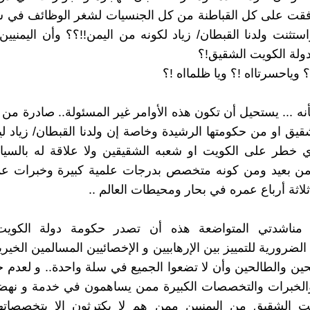
فقت على كل القباطنة من كل الجنسيات لشغر الوظائف في 
استثنت ولدنا القبطان/ زياد لكونه من اليمن!!؟؟ وأن اليمنيي
لة الكويت الشقيق!؟
؟ وياحسرتااه !؟ ويا ظلمااه !؟
أنه ... يستحيل أن تكون هذه الأوامر غير المسئولة.. صادرة من 
قيق او من حكومتها الرشيدة وخاصة إن ولدنا القبطان/ زياد لي
ي خطر على الكويت او شعبه الشقيقين ولا علاقة له بالسيا
من بعيد ومن كونه متخصص بدرجات علمية كبيرة وخبرات عمل
اثة أرباع عمره في بحار ومحيطات العالم ..
مناشدتي المتواضعة هذه أن تصدر حكومة دولة الكويت
لضرورية للتمييز بين الإرهابيين و الإخصائيين المسالمين الخير
حين والطالحين وأن لا تضعوا الجميع في سلة واحدة.. و لعدم 
والخبرات والتخصصات الكبيرة ممن يساهمون في خدمة و نهضة
يت الشقيق من اليمنيين ممن هم لا يكترثون إلا بتخصصاتهم