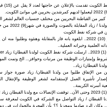
- شركة نفط الكويت ت
 كبير من القباطنة البحريين من مختلف جنسيات العالم لشغر ال
- تمت مع ولدنا / زياد المقا
 في شركة نفط الكويت
- في شهر (10) 2022.. ابلغوه بانه فاز بالمقابلة وهنئوه وطلبوا من
ته العلمية وخبراته العملية..
- في شهر (1) 3
روط وإمتيازات الوظيفة من مرتبات وحوافز... الخ وتمت الموا
نا القبطان/ زياد..
ن من الإتفاق طلبوا من ولدنا القبطان/ زياد صورة جواز س
صدار تأشيرة العمل لإستقدامه لشغر الوظيفة والإنتقال ال
ية أسرته الكريمة..
اد !؟
نا القبطان / زياد التواصل مع الشركة في الكويت لمعرفة سب
!.. وكان الرد صادما ومحزنا ؟؟ بأن الهجرة والجوازات في دو