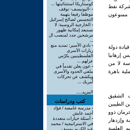
كوستاريكا استثنائيتها ...
شركة نفط
-
-اليونيسف- توقف
ن ممنوعون
موظفا رفيعا بتهمة
التجسس لصالح إسرائيل
-
الخارجية الروسية: لا
نستبعد إمكانية ظهور
مرشحين جدد لمنصب ال
...
-
نادي الأسير: تمديد منع
قيادة دولة
زيارات الأسرى
س إرهابيا
الفلسطينيين يكرّس
عزلهم ...
سة لا من
-
عون يعلن تقدماً في
ية باهرة
ملفي الحدود والأسرى
ويكشف عن تحركات
أمريك ...
المزيد.....
 الشقيق
كتب ودراسات
ين الطيبين
-
مدرسة غامضة / فؤاد
حرمان ذوو
أحمد عايش
-
أسئلة خيارات متعددة
 وإزدهار
في الاستراتيجية / محمد
 العلمية
عبد الكريم يوسف