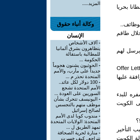
المزيد.....
قدمت بالإعلان عن حاجتها لعدد لا يقل عن (15) قبطانا بحريا
وكالة أنباء حقوق
وظائف..
بلة بالصوت والصورة في شهر(9) 2022 من خلال طاقم
الإنسان
-
آلاف الأشخاص
يتظاهرون بشرق ألمانيا
ه ان يرسل لهم
للمطالبة باستقالة
الحكومة ...
-
الحوثيون يشنون هجوماً
202.. ارسلت شركة نفط الكويت لولدنا القبطان/ زياد Offer Letter
جديداً على مأرب، والأمم
فقة عليها
المتحدة تحذر م ...
-
100 دولار لكل عائد..
الأمم المتحدة تشجع
السوريين على العودة ...
فره للبدء
-
اليونيسف تتحرك بشأن
ى الكويت
موظف متهم بالتجسس
لصالح إسرائيل
-
مندوب كوبا لدى الأمم
المتحدة: الولايات المتحدة
تمهد الطريق ل ...
ب التأخير
-
منارة لحرية الصحافة
لة الكويت
تتراجع.. كيف خسرت