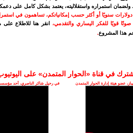
. ولضمان استمراره واستقلاليته، يعتمد بشكل كامل على دعمك
دعمكم بمبلغ 10 دولارات سنويًا أو أكثر حسب إمكانياتكم، تساهمون في استم
وتًا قويًا للفكر اليساري والتقدمي
،
انقر هنا للاطلاع على 
م هذا المشروع
.
شترك في قناة «الحوار المتمدن» على اليوتيوب
ز، عضو هيئة إدارة الحوار المتمدن
في رحيل شاكر الناصري، أحد مؤسسي 