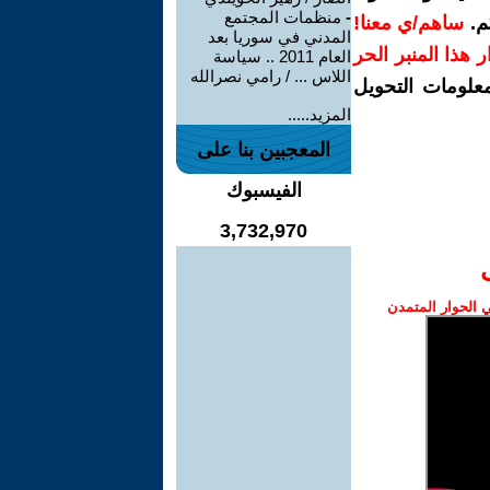
-
منظمات المجتمع
م.
ساهم/ي معنا!
المدني في سوريا بعد
رار هذا المنبر الحر
العام 2011 .. سياسة
اللاس ... / رامي نصرالله
معلومات التحويل
المزيد.....
المعجبين بنا على
الفيسبوك
3,732,970
الحوار المتمدن