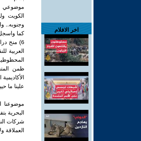
موضوعي هذا
الكويت ول
وجنوبه.. و
اخر الافلام
كما واسجل 
العربية لل
المحظوظين ل
ظمن المتف
الأكاديمية 
علينا ما حيين
موضوعنا ال
شركات النف
العملاقة ول