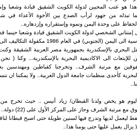
 هو عتب المحبين لدولة الكويت الشقيق قيادة وشعبا وإمتن
ما تبذله من جهود لرأب الصدع بين الأخوة الأعداء في شم
الحفاظ على وحدة اليمن ونموه وإستقراره وإزدهاره..
إمتناني الشخصي لدولة الكويت الشقيق قيادة وشعبا حينما ق
6) منح دراسية الى اليمن (الجنوبي) في العام 1986 مكفول
نقل البحري بالإسكندرية بجمهورية مصر العربية الشقيقة وكنت
لإبتعاث الى الاكاديمية البحرية بالإسكندرية... وكنا ( نحن ا
وقين مع مرتبة الشرف.. وتخرجنا كقباطين ومهندسين ب
البحرية كأحدى منظمات جامعة الدول العربية.. ولا يمكننا ان ن
ا..
يوم هو يخص ولدنا القبطان/ زياد أنيس .. حيث تخرج من ال
البحرية بتفوق مع مرتبة الشرف وحاز
ط ليعمل لديها وتدرج فيها لسنين طويلة حتى اصبح قبطانا لناق
ا يزال يعمل عليها حتى يومنا هذا..