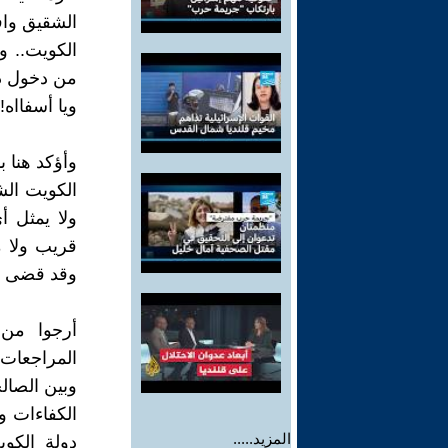
الشقيق وا
الكويت.. و
من دخول دو
ويا أسفااه!
وأؤكد هنا ب
الكويت الش
ولا يمثل أ
قريب ولا 
وقد قضى ثل
أرجوا من 
المراجعات ا
وبين الصال
الكفاءات 
المزيد.....
دولة الكو