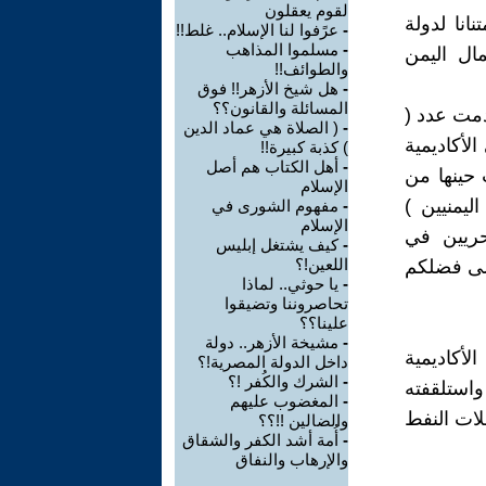
لقوم يعقلون
انا لدولة
-
عرًفوا لنا الإسلام.. غلط!!
-
مسلموا المذاهب
ال اليمن
والطوائف!!
-
هل شيخ الأزهر!! فوق
المسائلة والقانون؟؟
دمت عدد (
-
( الصلاة هي عماد الدين
ة التكاليف الى الأكاديمية
) كذبة كبيرة!!
-
أهل الكتاب هم أصل
 حينها من
الإسلام
ليمنيين )
-
مفهوم الشورى في
الإسلام
حريين في
-
كيف يشتغل إبليس
اللعين!؟
نسى فضلكم
-
يا حوثي.. لماذا
تحاصروننا وتضيقوا
علينا؟؟
-
مشيخة الأزهر.. دولة
أكاديمية
داخل الدولة المصرية!؟
-
الشرك والكُفر !؟
 على المركز الأول على (22) دولة.. واستلقفته
-
المغضوب عليهم
لات النفط
والضالين !!؟؟
-
أُمة أشد الكفر والشقاق
والإرهاب والنفاق