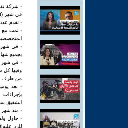
في شهر (8) 2022 ليعملوا لديهم كمرشدين بحريين في موانئ الكويت.
- تقدم عدد
المتخصصين
بجميع شهادا
وفيها كل ش
من طرف ولد
- بعد يومي
بإجراءات إ
الشقيق بمع
- منذ شهر (1) 2023 وحتى الآن.. توقفت الإتصالات مع ولدنا القبطان زي
- حاول ولد
للرد عليه!