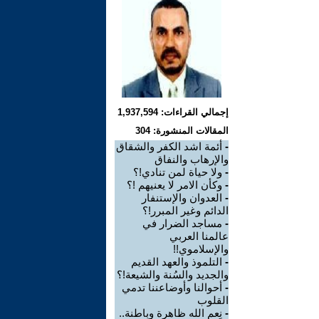
إجمالي القراءات: 1,937,594
المقالات المنشورة: 304
-
أئمة اشد الكفر والشقاق
والإرهاب والنفاق
-
ولا حياة لمن تنادي!؟
-
وكأن الامر لا يعنيهم !؟
-
العدوان والإستنفار
الدائم وغير المبرر!؟
-
مساجد الضرار في
عالمنا العربي
والإسلاموي!!
-
التلموذ والعهد القديم
والجديد والسُنة والشيعة!؟
-
أحوالنا وأوضاعننا تدمي
القلوب
-
نِعم الله ظاهرة وباطنة..