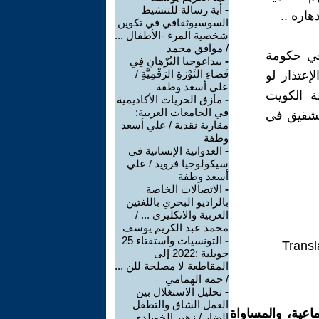
-
أية رسالة للتنشيط
هاره ..
السوسيوثقافي في تكوين
شخصية المرء -الأطفال ...
/ موافق محمد
في حكومة
-
بيداغوجيا البُرْهانِ فِي
فَضاءِ الثَوْرَةِ الرَقْمِيَّةِ /
إعتذار لو
علي أسعد وطفة
ة الكويت
-
مأزق الحريات الأكاديمية
في الجامعات العربية:
لشقيق في
مقاربة نقدية / علي أسعد
وطفة
-
العدوانية الإنسانية في
سيكولوجيا فرويد / علي
أسعد وطفة
-
الاتصالات الخاصة
بالراديو البحري باللغتين
العربية والانكليزي ... /
محمد عبد الكريم يوسف
-
التونسيات واستفتاء 25
Transl
جويلية :2022 إلى
المقاطعة لا مصلحة للن ...
/ حمه الهمامي
-
تحليل الاستغلال بين
العمل الشاق والتطفل
اعية، والمساواة
الضار / زهير الخويلدي