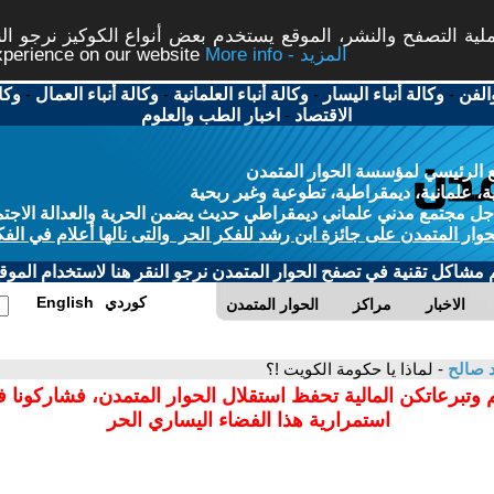
ة التصفح والنشر، الموقع يستخدم بعض أنواع الكوكيز نرجو النق
More info - المزيد
experience on our website
الفن
-
وكالة أنباء اليسار
-
وكالة أنباء العلمانية
-
وكالة أنباء العمال
-
وكا
الاقتصاد
-
اخبار الطب والعلوم
 الرئيسي لمؤسسة الحوار المتمدن
، علمانية، ديمقراطية، تطوعية وغير ربحية
ل مجتمع مدني علماني ديمقراطي حديث يضمن الحرية والعدالة الاجتم
حوار المتمدن على جائزة ابن رشد للفكر الحر والتى نالها أعلام في الفك
م مشاكل تقنية في تصفح الحوار المتمدن نرجو النقر هنا لاستخدام الموقع
كوردي
English
الاخبار
مراكز
الحوار المتمدن
 صالح
- لماذا يا حكومة الكويت !؟
 وتبرعاتكن المالية تحفظ استقلال الحوار المتمدن، فشاركونا 
استمرارية هذا الفضاء اليساري الحر