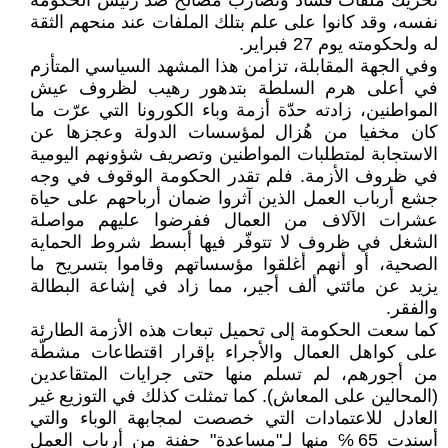
تحريك ملفات فساد وتضارب مصالح ضد رئيس الحكومة
نفسه، وقد كانوا على علم بتلك الملفات عند منحهم الثقة
له ولحكومته يوم 27 فبراير.
وفي الجهة المقابلة، تزامن هذا المشهد السياسي المتأزم
في أعلى هرم السلطة بتدهور رهيب لظروف عيش
المواطنين، زادته حدّة أزمة وباء الكورونا التي عرّت ما
كان مخفيا من هُزال لمؤسسات الدولة وعجزها عن
الاستجابة لمتطلبات المواطنين وتصريف شؤونهم اليومية
في ظروف الأزمة. فلم تقدر الحكومة الوقوف في وجه
جشع أرباب العمل الذين آثروا ضمان أرباحهم على حياة
عشرات الآلاف من العمال ففرضوا عليهم مواصلة
الشغل في ظروف لا تتوفّر فيها أبسط شروط الحماية
الصحية، أو أنهم أغلقوا مؤسساتهم وقاموا بتسريح ما
يزيد عن مائتي ألف أجير، مما زاد في إشاعة البطالة
والفقر.
كما سعت الحكومة إلى تحميل تبعات هذه الأزمة الطارئة
على كواهل العمال والأجراء بإقرار اقتطاعات مشطّة
من أجورهم، لم تسلم منها حتى جرايات المتقاعدين
(المحالين على المعاش). كما تمثلت كذلك في التوزيع غير
العادل للاعتمادات التي خصصت لمجابهة الوباء والتي
أسندت 65℅ منها لـ"مساعدة" حفنة من أرباب العمل