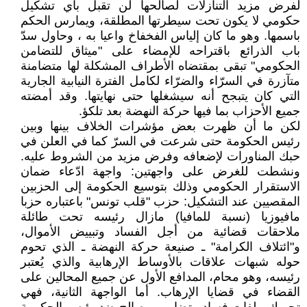
لفرض مزيد التنازلات لصالحها لن تقبل بأي تشكيل
حكومي لا يكون تحت سيطرتها المطلقة، ويمارس الحكم
باسمها. وهو ما كان إلياس الفخفاخ واعيا به ، وحاول سدّ
باب الذرائع باقتراحه للإمضاء على "ميثاق للتضامن
الحكومي" تبقى بمقتضاه الأطراف المشكلة لها متضامنة
متآزرة في السرّاء والضرّاء لكامل الفترة النيابية الجارية
التي كان يتبجح أنه سيشغلها حتى نهايتها. وقد أمضته
جميع الأحزاب بما فيها حركة النهضة بعد تلكؤ.
لكن ما أن ظهرت بعض مؤشرات الخلاف بينها وبين
رئيس الحكومة حتى شرعت في السرّ كما في العلن في
حبك المناورات لإضعافه وفرض مزيد من الشروط عليه.
ونشطت للغرض على واجهتين: واجهة ادّعاء ضمان
الاستقرار الحكومي وذلك بتوسيع الحكومة إلى الحزبين
المقصيين عند التشكيل: حزب "قلب تونس" باعتباره حزبا
مافيوزيا (نسبة للمافيا) مازال رئيسه تحت طائلة
ملاحقات قضائية من أجل الفساد وتبييض الأموال،
و"ائتلاف الكرامة" ـ صنيعة حركة النهضة ـ الذي تحوم
حوله شبهات علاقات بالأوساط الإرهابية والذي يُعتبر
رئيسه، وهو محام، المدافع الأول عن جميع المحالين على
القضاء في قضايا الإرهاب. أما الواجهة الثانية، فهي