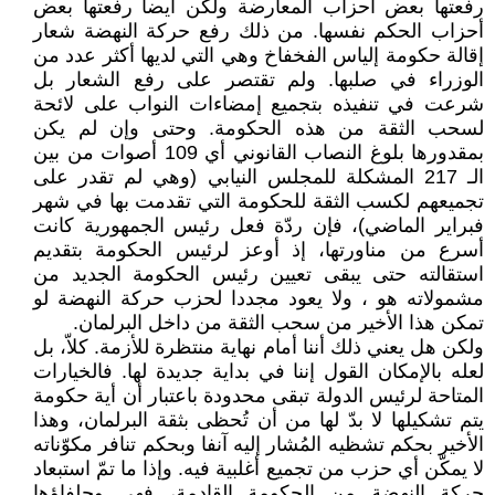
رفعتها بعض أحزاب المعارضة ولكن أيضا رفعتها بعض
أحزاب الحكم نفسها. من ذلك رفع حركة النهضة شعار
إقالة حكومة إلياس الفخفاخ وهي التي لديها أكثر عدد من
الوزراء في صلبها. ولم تقتصر على رفع الشعار بل
شرعت في تنفيذه بتجميع إمضاءات النواب على لائحة
لسحب الثقة من هذه الحكومة. وحتى وإن لم يكن
بمقدورها بلوغ النصاب القانوني أي 109 أصوات من بين
الـ 217 المشكلة للمجلس النيابي (وهي لم تقدر على
تجميعهم لكسب الثقة للحكومة التي تقدمت بها في شهر
فبراير الماضي)، فإن ردّة فعل رئيس الجمهورية كانت
أسرع من مناورتها، إذ أوعز لرئيس الحكومة بتقديم
استقالته حتى يبقى تعيين رئيس الحكومة الجديد من
مشمولاته هو ، ولا يعود مجددا لحزب حركة النهضة لو
تمكن هذا الأخير من سحب الثقة من داخل البرلمان.
ولكن هل يعني ذلك أننا أمام نهاية منتظرة للأزمة. كلاّ، بل
لعله بالإمكان القول إننا في بداية جديدة لها. فالخيارات
المتاحة لرئيس الدولة تبقى محدودة باعتبار أن أية حكومة
يتم تشكيلها لا بدّ لها من أن تُحظى بثقة البرلمان، وهذا
الأخير بحكم تشظيه المُشار إليه آنفا وبحكم تنافر مكوّناته
لا يمكّن أي حزب من تجميع أغلبية فيه. وإذا ما تمّ استبعاد
حركة النهضة من الحكومة القادمة، فهي وحلفاؤها