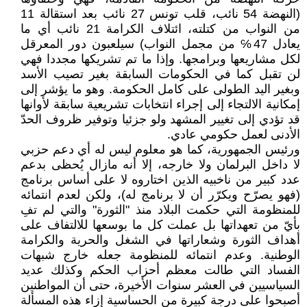
(النهضة 54 نائب، قلب تونس 27 نائب بعد استقالة 11
من النواب من كتلته، ائتلاف الكرامة 21 نائب أي ما
يعادل 47℅ من مجمل النواب) سيلعبون دور المعرقل
لكل مشاريعها وبرامجها. وإذا ما تم تشريكها مجددا فهي
لن تقبل كما في الحكومات السابقة بغير تصيب الأسد
وبغير اليد الطولى على كامل الحكومة. وهو ما يؤشر إلى
إمكانية الالتجاء إلى إجراء انتخابات تشريعية سابقة لأوانها
قد تؤدي إلى تغيير المشهد ولو جزئيا وتوفير ظروف الحدّ
الأدنى لعمل حكومي عادي.
ورئيس الجمهورية، كما هو معلوم ليس له أي دعم حزبي
لا داخل البرلمان ولا خارجه، إلا أنه مازال يُحظى بدعم
عدد كبير من ناخبيه الذين اختاروه لا على أساس برنامج
(فهو يصرّح ويكرّر أن لا برنامج له)، ولكن لعدم انتمائه
للمنظومة التي حكمت البلاد منذ "الثورة" والتي لم تفِ
بأيّ من تعهداتها بل عملت كل ما بوسعها للالتفاف على
أهداف الثورة وشعاراتها في الشغل والحرية والكرامة
الوطنية. وعدم انتمائه للمنظومة جعله خارج شبهات
الفساد التي طالت معظم أحزاب الحكم وكذلك عديد
السياسيين في العشر سنوات الأخيرة، حتى أن المواطنين
أصبحوا على درجة كبيرة من الحساسية إزاء هذه المسألة