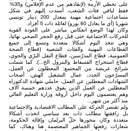
على تخطي الأزمة (لإنقاذهم من عدم الإفلاس) و35℅
فقط لباقي فئات الشعب، أسندت إليهم في شكل
مساعدات اجتماعية مهينة بمعدل 200 دينار تونسي
شهريا (أي ما يعادل 60 يورو) لعائلة ذات 5 أفراد.
وكان لهذا الوضع انعكاس مباشر على العودة القوية
للحركات الاجتماعية حتى قبل رفع الحجر الصحي نهائيا،
وهي تتخذ اليوم أشكالا متعددة وتتسع إلى جميع
القطاعات المهنية والفئات الشعبية (قطاع الصحة
العمومية، قطاع المدرّسين، قطاع النقل البرّي والجوي،
قطاع استخراج الفسفاط والبترول الخ...). كما شملت
شرائح عريضة من المجتمع: المعطلون عن العمل،
المسرّحون الجدد، عمال التشغيل الهش، أصحاب
الشهادات المعطلين عن العمل، حاملي شهادة الدكتوراه
المعطلين عن العمل الذين يفوق عددهم خمسة آلاف
وهم يعتصمون اليوم داخل أروقة وزارة التعليم العالي
منذ أكثر من شهر...
ولم تقتصر الحركة على المطالب الاقتصادية والاجتماعية
بل رافقتها مطالب ذات بعد سياسي اتخذت أشكالا
متعددة وكان محورها حلّ البرلمان وإقالة الحكومة،
شعارات رفعتها الجماهير المعتصمة هنا وهناك، كما