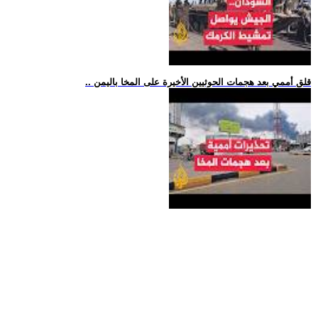
.. قلق أممي بعد هجمات الحوثيين الأخيرة على المخا باليمن