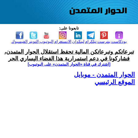
تابعونا على:
بودكاست
بنترست
تيلكرام
لينكدإن
الانستغرام
اليوتيوب
التويتر
الفيسبوك
تبرعاتكم وتبرعاتكن المالية تحفظ استقلال الحوار المتمدن،
فشاركونا في دعم استمرارية هذا الفضاء اليساري الحر
[اشترك في قناة ‫«الحوار المتمدن» على اليوتيوب]
الحوار المتمدن - موبايل
الموقع الرئيسي