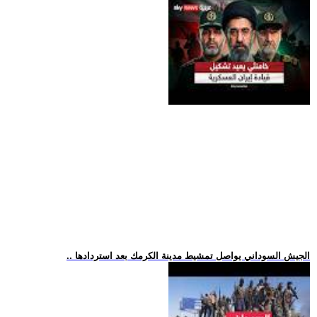
.. الجيش السوداني يواصل تمشيط مدينة الكرمك بعد استردادها