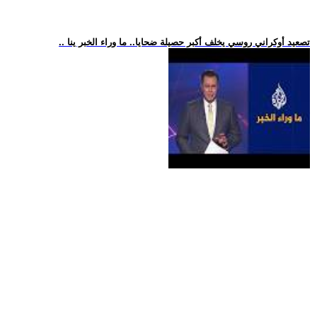
.. تصعيد أوكراني روسي يخلف أكبر حصيلة ضحايا.. ما وراء الخبر ينا