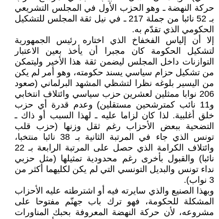
حركة النهضة ـ وهو الحزب الأول في المجلس التشريعي
بـ 52 نائبا من جملة 217 ـ في نيل ثقة المجلس للتشكيل
الحكومي الذي تقدّم به.
إلا أن إلياس الفخفاخ الذي اختاره رئيس الجمهورية
لتشكيل الحكومة كان مجبرا أن يأخذ بعين الاعتبار
التوازنات داخل المجلس ليضمن ثقة هذا الأخير وليتمكن
من تشكيل حزام سياسي يسند حكومته، وهو أمر لم يكن
من اليسير بلوغه نظرا لتشظي المشهد البرلماني (صعود
206 نوابا ممثلين لعشرين حزب سياسي وائتلاف انتخابي
و11 نائب كمترشحين مستقلين) وعدم قدرة أي حزب
خلق أغلبية. لذا كان لزاما عليه ـ لهذا السبب أو ذاك ـ
التضحية ببعض الأحزاب رغم ثقل وزنها (حزب قلب
تونس الذي جاء في المرتبة الثانية بـ 38 نائبا منتخبا،
وائتلاف الكرامة الذي حصل على المرتبة الرابعة بـ 22
نائبا) والقبول بأخرى رغم محدودية تمثيلها (مثل حزبي
نداء تونس والبديل التونسي التي لم يكن لكليهما أكثر من
3 نواب).
وبهذا الصنيع والذي سايرته فيه أو اشترطته عليه الأحزاب
المشكلة للحكومة، فهو ترك باب جهنّم مفتوحا على
مشروعه، لأن حركة النهضة المعروفة بحبك المناورات