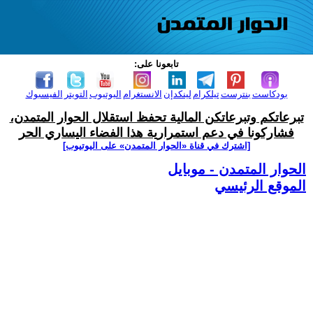
تابعونا على:
بودكاست
بنترست
تيلكرام
لينكدإن
الانستغرام
اليوتيوب
التويتر
الفيسبوك
تبرعاتكم وتبرعاتكن المالية تحفظ استقلال الحوار المتمدن،
فشاركونا في دعم استمرارية هذا الفضاء اليساري الحر
[اشترك في قناة ‫«الحوار المتمدن» على اليوتيوب]
الحوار المتمدن - موبايل
الموقع الرئيسي