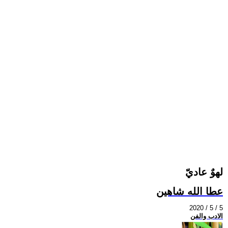
لهوٌ عاديّ
عطا الله شاهين
2020 / 5 / 5
الادب والفن