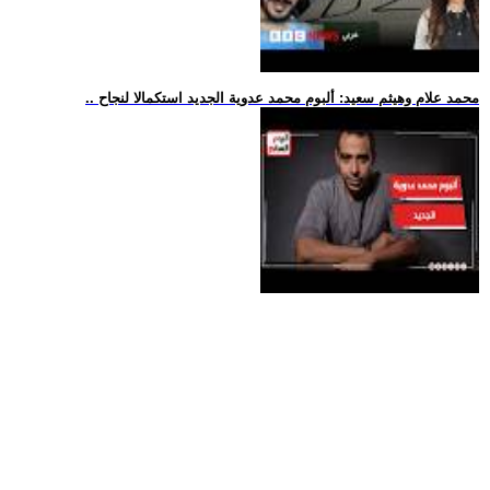
.. محمد علام وهيثم سعيد: ألبوم محمد عدوية الجديد استكمالا لنجاح