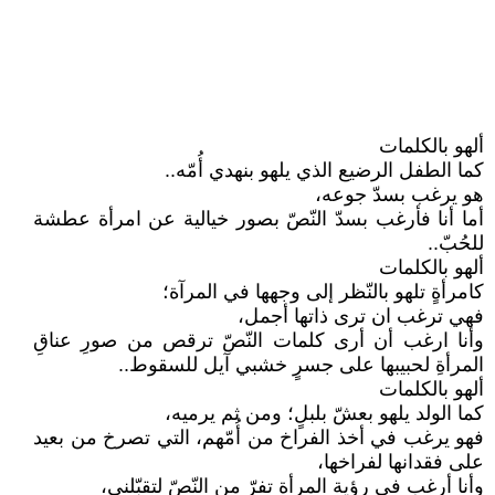
ألهو بالكلمات
كما الطفل الرضيع الذي يلهو بنهدي أُمّه..
هو يرغب بسدّ جوعه،
أما أنا فأرغب بسدّ النّصّ بصور خيالية عن امرأة عطشة
للحُبّ..
ألهو بالكلمات
كامرأةٍ تلهو بالنّظر إلى وجهها في المرآة؛
فهي ترغب ان ترى ذاتها أجمل،
وأنا ارغب أن أرى كلمات النّصّ ترقص من صورِ عناقِ
المرأةِ لحبيبها على جسرٍ خشبي آيل للسقوط..
ألهو بالكلمات
كما الولد يلهو بعشّ بلبلٍ؛ ومن ثم يرميه،
فهو يرغب في أخذ الفراخ من أُمّهم، التي تصرخ من بعيد
على فقدانها لفراخها،
وأنا أرغب في رؤية المرأة تفرّ من النّصّ لتقبّلني،