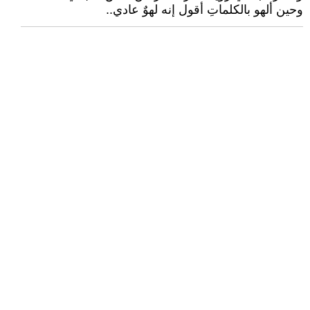
وحين ألهو بالكلماتِ أقول إنه لهوٌ عادي..