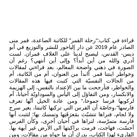
قراءة في كتاب:"رحلة القمر" للكاتبة الصاعدة، قمر منى
الصادر عام 2019 عن دار إلياحور للنشر والتوزيع في أبو
ديس- القدس، ليصبح لدينا على الغلاف قمران. لست
أدري والله من أين أبدأ؟ وإلى أين أنتهي؟ رغم أن
الصورة في ذهني واضحة المعالم، بعد قراءتي لمقالات
وخواطر ابنتنا قمر. أابدأ من العنوان، أم من الكاتبة، أم
من الحالات النفسيّة التي كتبت فيها هذه المقالات
والخواطر، فتأرجحت ما بين الإعتداد بالنفس، إلى الهزيمة
والانكسار، ومن التفاؤل إلى اليأس والسوداويّة أحيانا، أم
لركوبها فرسا جموحا،" ومن عادة الخيل أنّها تعرف
فارسها"،وخاصّة أن الفرس التي تركبها كاتبتنا، بغير سرج
ولا لجام، فنراها تتشبّث بمَعرَفَتِها وتمسك بها؛ لتثبت أنها
فارسة متمرّسة، لنراها في أحيان أخرى، وكأن الفرس
أحسّت، فهاجت، فرمت براكبتها الى الأرض غير آبهة بها.
القارىء لهذا الكتاب، يدرك أن ما حواه من مقالات، ومن