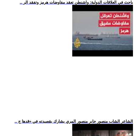
.. باحث في العلاقات الدولية: واشنطن تعقد مفاوضات هرمز وتفقد الر
.. الشاعر الشاب منصور جابر منصور المري يشارك بقصيدته في «قدها ج