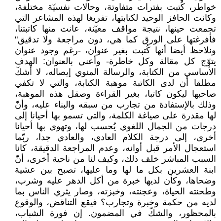
خواطر، كُتبت بفترات متفاوتة، وحالات نفسيّة مختلفة،
وكانت الحافز الوحيد لكتابتها، تفريغا لهذه المشاعر التي
تجمعت حينها، نتيجة مواقف معيّنة، عانت منها كاتبتنا،
فأفرغتها على الورق كما هي، دون مراجعة ولا تدقيق"
ونلاحظ أيضا أنها كُتبت بغير عنوان، -رغم وجود عنوان
يتوّج كل مقالة وكل خاطرة- وأعني بالعنوان: الهدف
الأساسي من الكتابة، والرسالة المنوي إيصاله، لا أشكّ
مطلقا أن لدى الكاتبة موهبة الكتابة، والتي لا تكفي
صاحبها ليكون كاتبا، بغير القراءة وصقل هذه الموهبة،
وذلك بالإستفادة من تجارب من سبقه والبناء عليه، وأنّ
لها مقدرة على صياغة الكلمة، والتي تسمو بها أحيانا إلى
درجات من الجمال اللغوي يُحسب لها، وتهوي بها أحيانا
أخرى، إلى درجة الكلام العادي، والعادي جدا، ربّما
استعجال الأمر قبل أوانه، وعدم المراجعة الدقيقة، كانا
السبب المباشر خلف ذلك، وكيف لنا من ناحية أخرى، أنّ
ابنة العشرين بكل ما لها وما عليها، تصبح بين عشية
وضحاها، وكأن لديها خبرة من أكل الدهر عليه وشرب،
وطحنته الحياة، وعجنته، وخبزته، وصار يثري الناس بما
لديه من حكمة وخبرة وتجارب؟ فيقع التناقض، والوقوع
بالمحظور، والشكّ في المضمون. إن فورة الشباب،