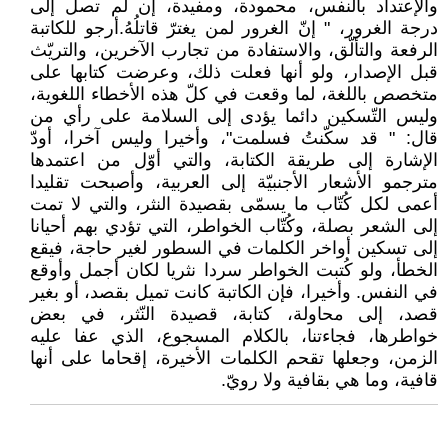
والإعتداد بالنفس، محمودة، ومفيدة، إن لم تصل إلى
درجة الغرور، " إنّ الغرور لمن يغترّ قاتلُهُ.أرجو للكاتبة
الرفعة والتألّق، والاستفادة من تجارب الآخرين، والتريّث
قبل الإصدار، ولو أنها فعلت ذلك، وعرضت كتابها على
متخصص باللغة، لما وقعت في كلّ هذه الأخطاء اللغوية،
وليس التّسكين دائما يؤدى إلى السلامة على رأي من
قال: " قد سكّنتُ فسلمت"، وأخيرا وليس آخرا، أودّ
الإشارة إلى طريقة الكتابة، والتي أوّل من اعتمدها
مترجمو الأشعار الأجنبيّة إلى العربية، وأصبحت تقليدا
أعمى لكل كُتّاب ما يسمّى بقصيدة النثر، والتي لا تمت
إلى الشعر بصلة، وكُتّاب الخواطر، التي تؤدي بهم أحيانا
إلى تسكين أواخر الكلمات في السطور لغير حاجة، فيقع
الخطأ، ولو كُتبت الخواطر سردا نثريا لكان أجمل وأوقع
في النفس. وأخيرا، فإن الكاتبة كانت تميل بقصد، أو بغير
قصد، إلى محاولة، كتابة، قصيدة النّثر، في بعض
خواطرها، فجاءتنا، بالكلام المسجوع، الذي عفا عليه
الزمن، وجعلها تقحم الكلمات الأخيرة، إقحاما على أنها
قافية، وما هي بقافية ولا رويّ.