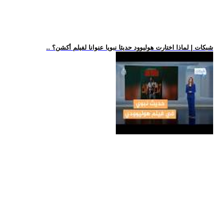
.. شبكات | لماذا اختارت هوليوود حديثا نبويا عنوانا لفيلم أكشن؟