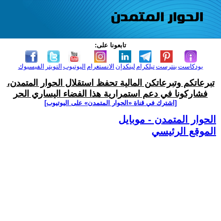
تابعونا على:
بودكاست
بنترست
تيلكرام
لينكدإن
الانستغرام
اليوتيوب
التويتر
الفيسبوك
تبرعاتكم وتبرعاتكن المالية تحفظ استقلال الحوار المتمدن،
فشاركونا في دعم استمرارية هذا الفضاء اليساري الحر
[اشترك في قناة ‫«الحوار المتمدن» على اليوتيوب]
الحوار المتمدن - موبايل
الموقع الرئيسي