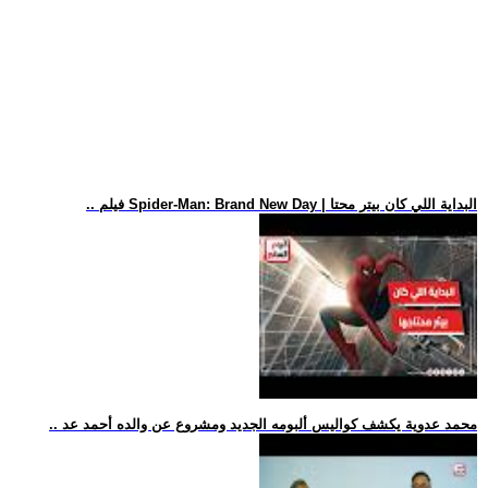
.. فيلم Spider-Man: Brand New Day | البداية اللي كان بيتر محتا
.. محمد عدوية يكشف كواليس ألبومه الجديد ومشروع عن والده أحمد عد