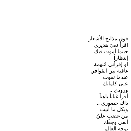
فوق مذابح الأشعار
اقرأ نعيَ هديري
حينما أموت فيك
إنتظاراً
او إقرأني مُلهمة
غافية بين القوافي
عندما تموت
على كلماتك
ورودي ..
أقرأ غياباً باهتاً
ذاك حضوري ..
وبكل ما أُتيت
من غضبٍ عليّ
ألقي وجعك
بوجه العالم