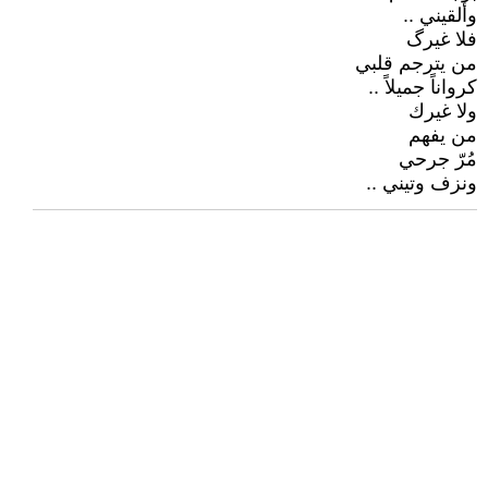
وألقيني ..
فلا غيرگ
من يترجم قلبي
كرواناً جميلاً ..
ولا غيرك
من يفهم
مُرّ جرحي
ونزف وتيني ..