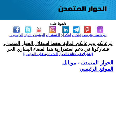
تابعونا على:
بودكاست
بنترست
تيلكرام
لينكدإن
الانستغرام
اليوتيوب
التويتر
الفيسبوك
تبرعاتكم وتبرعاتكن المالية تحفظ استقلال الحوار المتمدن،
فشاركونا في دعم استمرارية هذا الفضاء اليساري الحر
[اشترك في قناة ‫«الحوار المتمدن» على اليوتيوب]
الحوار المتمدن - موبايل
الموقع الرئيسي