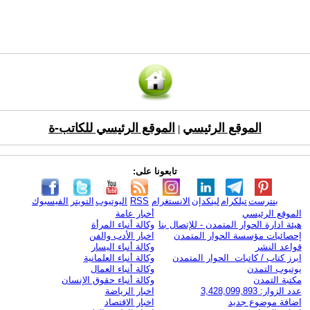
الموقع الرئيسي
الموقع الرئيسي للكاتب-ة
|
تابعونا على:
بنترست
تيلكرام
لينكدإن
الانستغرام
RSS
اليوتيوب
التويتر
الفيسبوك
الموقع الرئيسي
أخبار عامة
هيئة ادارة الحوار المتمدن - للإتصال بنا
وكالة أنباء المرأة
إحصائيات مؤسسة الحوار المتمدن
اخبار الأدب والفن
قواعد النشر
وكالة أنباء اليسار
ابرز كتاب / كاتبات الحوار المتمدن
وكالة أنباء العلمانية
يوتيوب التمدن
وكالة أنباء العمال
مكتبة التمدن
وكالة أنباء حقوق الإنسان
عدد الزوار: 3,428,099,893
اخبار الرياضة
اضافة موضوع جديد
اخبار الاقتصاد