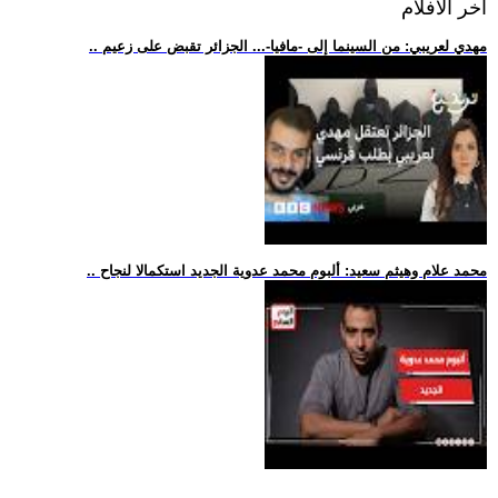
اخر الافلام
.. مهدي لعريبي: من السينما إلى -مافيا-... الجزائر تقبض على زعيم
.. محمد علام وهيثم سعيد: ألبوم محمد عدوية الجديد استكمالا لنجاح