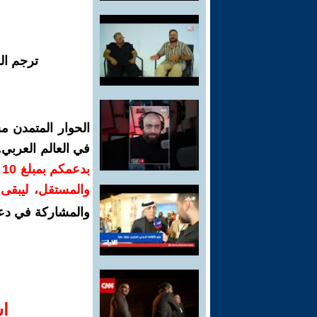
ترجم ال
الحوار المتمدن م
في العالم العربي
ب
والمستقل، ليبقى ص
والمشاركة في دع
ا‫