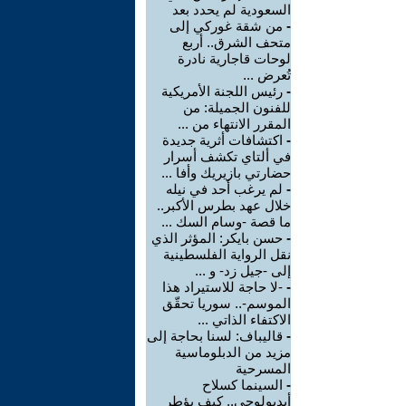
السعودية لم يحدد بعد
-
من شقة غوركي إلى
متحف الشرق.. أربع
لوحات قاجارية نادرة
تُعرض ...
-
رئيس اللجنة الأمريكية
للفنون الجميلة: من
المقرر الانتهاء من ...
-
اكتشافات أثرية جديدة
في ألتاي تكشف أسرار
حضارتي بازيريك وأفا ...
-
لم يرغب أحد في نيله
خلال عهد بطرس الأكبر..
ما قصة -وسام السك ...
-
حسن بايكر: المؤثر الذي
نقل الرواية الفلسطينية
إلى -جيل زد- و ...
-
-لا حاجة للاستيراد هذا
الموسم-.. سوريا تحقّق
الاكتفاء الذاتي ...
-
قاليباف: لسنا بحاجة إلى
مزيد من الدبلوماسية
المسرحية
-
السينما كسلاح
أيديولوجي.. كيف يؤطر