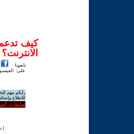
كيف تدعم-
الانترنت؟
تابعونا
على:
الفيسب
رأيكم مهم للج
للاطلاع وإضافة
تعليقات الف
|
ن