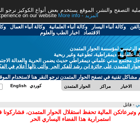
ة التصفح والنشر، الموقع يستخدم بعض أنواع الكوكيز نرجو النق
More info - المزيد
experience on our website
الفن
-
وكالة أنباء اليسار
-
وكالة أنباء العلمانية
-
وكالة أنباء العمال
-
وكا
الاقتصاد
-
اخبار الطب والعلوم
 الرئيسي لمؤسسة الحوار المتمدن
، علمانية، ديمقراطية، تطوعية وغير ربحية
ل مجتمع مدني علماني ديمقراطي حديث يضمن الحرية والعدالة الاجتم
حوار المتمدن على جائزة ابن رشد للفكر الحر والتى نالها أعلام في الفك
م مشاكل تقنية في تصفح الحوار المتمدن نرجو النقر هنا لاستخدام الموقع
كوردي
English
الاخبار
مراكز
الحوار المتمدن
لي
- قاتل
 وتبرعاتكن المالية تحفظ استقلال الحوار المتمدن، فشاركونا 
استمرارية هذا الفضاء اليساري الحر