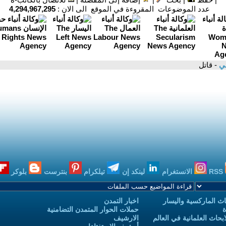
عدد الموضوعات المقروءة في الموقع الى الان :
4,294,967,295
لي
- قاتل
RSS
الانستغرام
لينكد إن
تيلكرام
بنترست
بلوكر
ث الماركسية واليسار
اخبار التمدن
ة
حملات الحوار المتمدن التضامنية
حاث العلمانية في العالم
الارشيف