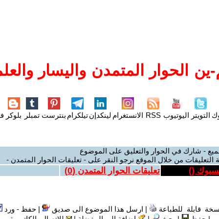
ين الحوار المتمدن واليسار والعلم
وك
التويتر
اليوتيوب
RSS
الانستغرام
لينكدإن
تيلكرام
بنترست
تمبلر
بلوكر
فل
ميع - شارك في الحوار والتعليق على الموضوع
 التعليقات من خلال الموقع نرجو النقر على - تعليقات الحوار المتمدن -
يسبوك (
)
تعليقات الحوار المتمدن (
0
)
سخة قابلة للطباعة
|
ارسل هذا الموضوع الى صديق
|
حفظ - ورد
|
حفظ
|
بحث
|
إضافة إلى المفضلة
|
للاتصال بالكاتب-ة