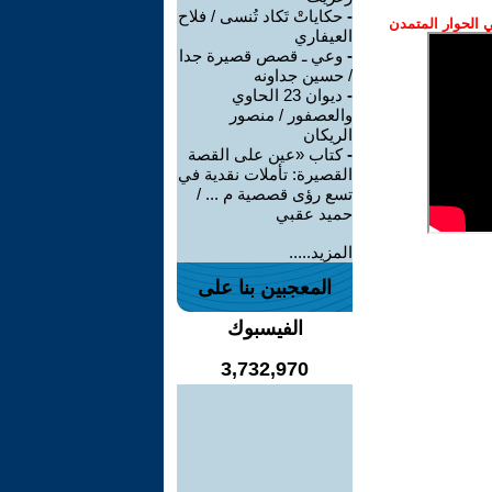
-
حكاياتْ تَكاد تُنسى / فلاح
الحوار المتمدن
العيفاري
-
وعي ـ قصص قصيرة جدا
/ حسين جداونه
-
ديوان 23 الحاوي
والعصفور / منصور
الريكان
-
كتاب «عين على القصة
القصيرة: تأملات نقدية في
تسع رؤى قصصية م ... /
حميد عقبي
المزيد.....
المعجبين بنا على
الفيسبوك
3,732,970