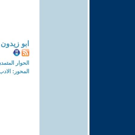
ابو زيدون 
الحوار المتمدن-العدد: 361 - 03
المحور: الادب