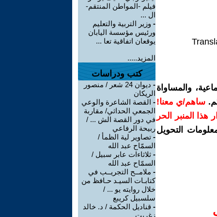
فيلم -المواطن المنتقم-
ال ...
-
وزير التربية والتعليم
ورئيس مؤسسة اليابان
Transl
يوقعان اتفاقية تعا ...
المزيد.....
كتب ودراسات
-
ديوان 24 شعر / منصور
اعية، والمساواة
الريكان
م.
ساهم/ي معنا!
-
القصة الشاعرة والوعي
الجمعي الحداثي/ مقاربة
رار هذا المنبر الحر
في دور القصة الش ... /
ربيحة الرفاعي
معلومات التحويل
-
تصاوير لية الظمأ /
السمّاح عبد الله
-
ثلاثاءات عابر سبيل /
السمّاح عبد الله
-
ملامــح التجريــب في
كتابـات السيـد حـافظ من
خلال روايته يو ... /
سلسبيل كريبع
-
قناديل الحكمة / د. خالد
زغريت