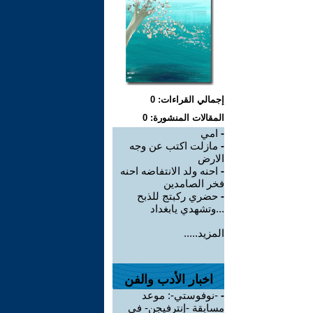
إجمالي القراءات: 0
المقالات المنشورة: 0
-
امي
-
مازلت اكتب عن وجه
الارض
-
احنه ولد الانتفاضه احنه
فخر الصامدين
-
حضري ركبتج للذبح
...وتشهدي يابغداد
المزيد.....
اخبار الأدب والفن
-
-نوفوستي-: موعد
مسابقة -إنترفيجن- في