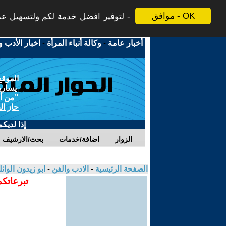
موافق - OK
لتوفير افضل خدمة لكم ولتسهيل عملي
أخبار عامة
-
وكالة أنباء المرأة
-
اخبار الأدب و
الموقع
يسارية
"من أج
حاز ال
إذا لديك
الزوار
اضافة/خدمات
بحث/الارشيف
الصفحة الرئيسية
-
الادب والفن
-
ابو زيدون الوائ
تبرعاتكم