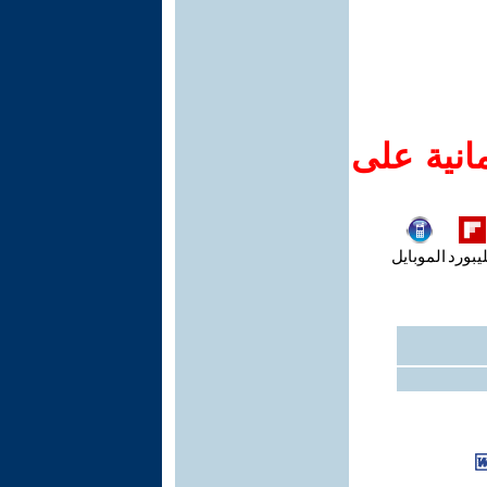
انية على
يبورد
الموبايل