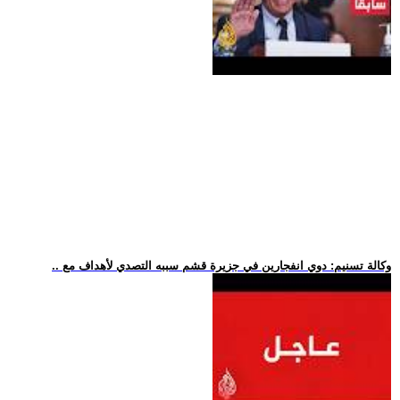
.. وكالة تسنيم: دوي انفجارين في جزيرة قشم سببه التصدي لأهداف مع