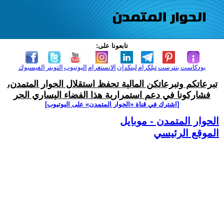
تابعونا على:
بودكاست
بنترست
تيلكرام
لينكدإن
الانستغرام
اليوتيوب
التويتر
الفيسبوك
تبرعاتكم وتبرعاتكن المالية تحفظ استقلال الحوار المتمدن،
فشاركونا في دعم استمرارية هذا الفضاء اليساري الحر
[اشترك في قناة ‫«الحوار المتمدن» على اليوتيوب]
الحوار المتمدن - موبايل
الموقع الرئيسي