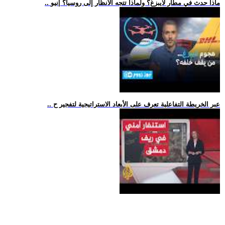
.. ماذا حدث في مطار لايبزغ؟ ولماذا تتجه الأنظار إلى روسيا؟ |نيو
.. عبر الخريطة التفاعلية تعرف على الأبعاد الاستراتيجية لتفجير ح