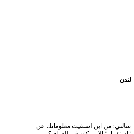
لندن
سالني: من اين استقيت معلوماتك عن
"استقرار" الامريكان في العراق؟