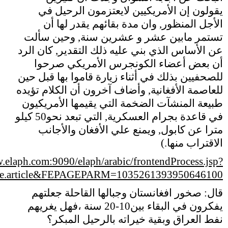
يقولون إن الأمريكيين لايعتزمون الرحيل في
الأجل المنظور‏,‏ وان مدة بقائهم يقدر لها أن
تستمر مابين عشر و عشرين سنة‏,‏ وحين سألت
عن الأساس الذي بني عليه ذلك التقدير‏,‏ كان الرد
أن بعض أعضاء الكونجرس الأمريكي صرحوا
للصحفيين بذلك في أثناء زيارة قاموا بها قبل حين
للعاصمة الأفغانية‏,‏ وأضاف آخرون أن الكلام تؤيده
طبيعة المنشآت الضخمة التي يقيمها الأمريكيون
في قاعدة بجرام العسكرية‏,‏ التي تبعد نحو‏50‏ كيلو
مترا عن كابول‏,‏ ويمنع علي الأفغان والأجانب
الاقتراب منها‏.‏
)
.elaph.com:9090/elaph/arabic/frontendProcess.jsp?
.article&FEPAGEPARM=1035261393950646100
قال: صخور افغانستان وجبالها القاحلة جعلتهم
يفكرون في البقاء بين10-20 سنة ،فهل يغريهم
نفط العراق وبقية خيراته بالرحيل المبكر؟