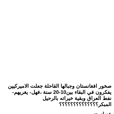
صخور افغانستان وجبالها القاحلة جعلت الاميركيين
يفكرون في البقاء بين10-20 سنة ،فهل- يغريهم-
نفط العراق وبقية خيراته بالرحيل
المبكر؟؟؟؟؟؟؟؟؟؟؟؟؟؟
عصام حسن