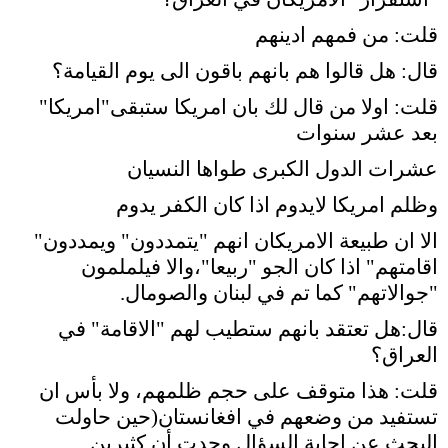
قلت: من فمهم ادينهم
قال: هل قالوا هم بانهم باقون الى يوم القيامة؟
قلت: اولا من قال لك بان امريكا ستبقى"امريكا"
بعد عشر سنوات
عشرات الدول الكبرى طواها النسيان
وظلم امريكا لايدوم اذا كان الكفر يدوم
الا ان طبيعة الامريكان انهم "يتمددون" ويمددون"
اقامتهم" اذا كان الجو "ربيعا"،والا فيلملمون
"جوالاتهم" كما تم في لبنان والصومال.
قال:هل تعتقد بانهم ستطيب لهم "الاقامة" في
العراق؟
قلت: هذا متوقف على حجم ظلمهم، ولا بأس ان
تستفيد من وضعهم في افغانستان(
حين حاولت
البحث عن اجابة السؤال وجدت أن كثيرين