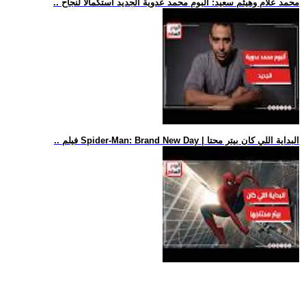
.. محمد علام وهيثم سعيد: ألبوم محمد عدوية الجديد استكمالا لنجاح
.. فيلم Spider-Man: Brand New Day | البداية اللي كان بيتر محتا