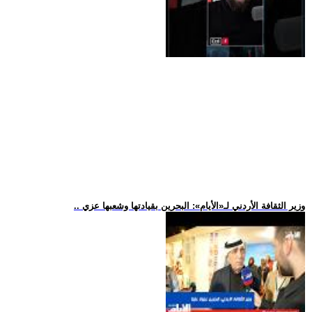
.. وزير الثقافة الأردني لـ«الأيام»: البحرين بقيادتها وشعبها عزي