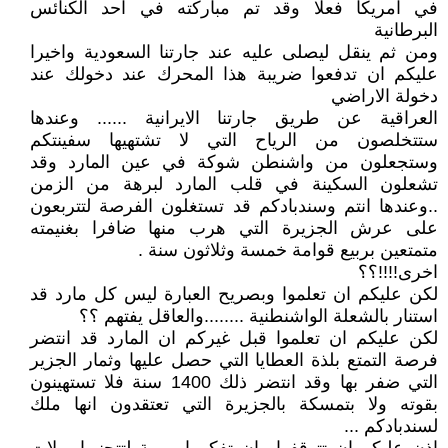
في امريكا فعلا وقد تم مباركته في احد الكنائس
البرطانية
ومن ثم ينقل ليصلى عليه عند جارتنا السعودية واخيرا
عليكم ان تدفعوا ضريبة هذا المحرك عند دخولك عند
دخولة الاراضي
العراقية عن طريق جارتنا الايرانية ...... وعندها
ستتخلصون من الرياح التي لا تشتهيها سفينتكم
وستجعلون من واشنطن شوكة في عين المارد وقد
تشعلون السكينة في قلب المارد لبرهة من الزمن
..وعندها انتم وسندبادكم قد تستغلون الفرصة لتتربعون
على عرش الجزيرة التي هرب منها ضافرا بغنيمته
متمتعين بربيع قوامة خمسة وثلاثون سنة .
اخرى!!!!؟؟
لكن عليكم ان تعلموا وبصريح العبارة ليس كل مارد قد
استنار بالشعلة الواشنطنية ........والعاقل يفتهم ؟؟
لكن عليكم ان تعلموا قبل غيركم ان المارد قد انتضر
فرصة التمتع بلذة العطايا التي حصل عليها وثمار الجزير
التي ضفر بها وقد انتضر ذلك 1400 سنة فلا تستهينون
بقوته ولا بتمسكة بالجزيرة التي تعتقدون انها ملك
لسندبادكم ...