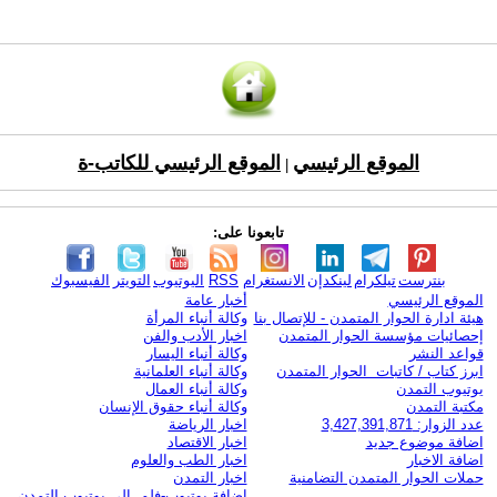
الموقع الرئيسي
الموقع الرئيسي للكاتب-ة
|
تابعونا على:
بنترست
تيلكرام
لينكدإن
الانستغرام
RSS
اليوتيوب
التويتر
الفيسبوك
الموقع الرئيسي
أخبار عامة
هيئة ادارة الحوار المتمدن - للإتصال بنا
وكالة أنباء المرأة
إحصائيات مؤسسة الحوار المتمدن
اخبار الأدب والفن
قواعد النشر
وكالة أنباء اليسار
ابرز كتاب / كاتبات الحوار المتمدن
وكالة أنباء العلمانية
يوتيوب التمدن
وكالة أنباء العمال
مكتبة التمدن
وكالة أنباء حقوق الإنسان
عدد الزوار: 3,427,391,871
اخبار الرياضة
اضافة موضوع جديد
اخبار الاقتصاد
اضافة الاخبار
اخبار الطب والعلوم
حملات الحوار المتمدن التضامنية
اخبار التمدن
إضافة يوتيوب-فلم إلى يوتيوب التمدن