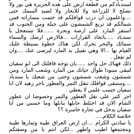
لسندبادكم من قطعة ارض على هذه الجزيرة هي بور ولا
تصلح لا للزراعة ولا للابحار ولا لصيد السمك حتى
....واعلمون ان درب قوافلكم قد ختمت مساراته فمن
شمالكم قد تربع الشمشون على جبلة ومن الجنوب قد
استقر المارد على ارضة وبحرة .......فلا تستعجل يا
سندباد .....باتخاذ القرارات ...فالارض ارضك والسماء
سمائك والبحر بحرك لكن هناك خطوة بسيطة عليك
القيام بها ...الا وهي تقبيل يد المارد ليرضى عنك ....وان
لم تفعل .
ذلك فهناك حل واحد ......بان توجه قافلتك الى ابو سفيان
لتبقى منبوذا طوال حياتك من المارد وشعب المارد ومن
شمشون وشعب شمشون وحتى من شعبك يا سندباد
....وستبقى قوافلك تنقل التمر والعطور باجر زهيد لان ابا
سفيان حسب علمي لا يعطي .
اجر كثير على نقل العطور والتمر وخصوصا ان عطور
الشام الان قد اختلط حابلها بنابلها وما حسبي من ابا
سفيان يدخل في تجارة خاسرة ؟؟
خلاصة الكلام.....
يا سادتي الكرام ....ان ارض العراق طيبة وثمارها طيبة
ومجتمعها اطيب واطهر ...لكن انتم يا من وصفتكم