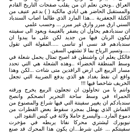
العراق ..ونحن نعلم ان من يقلب صفحات التاريخ القادم
والمستقبل الحاضر هي ايادي مالكية ( ) بدعم عنيف من
الكتلة الجعفرية ...هذا المارد الذي طالما اصاب السندباد
السني ارق مبرر وارق غير مبرر ... وحسب علمي
ان سندبادهم يحاول ان يضفر بالغنيمة ويعود الى سفينته
ليكون الربان فيها من جديد لكن على ما يبدوا ان
سندبادهم قد نسى او تناسى .....المقولة التي تقول
.....وتسير الرياح بما لا تشتهي السفن.
فالكل يعلم ان واشنطن قد اصبح تمثال يحمل شعلة في
وسط المنطقة الخضراء ..وهذه الشعلة هي التي تحدد
مسار الربيع الى ارض الرافدين متى شاءت ...لكن وهذا
واقع ان نفط بغداد هو الذي يدفع الضريبة التي تجعل
الخريف شاخصا فيها !!!
وانتم يا من تحاولون ان تجعلون الربيع يخرج ورقته
الحمراء في وسط ساحة التحرير انصحكم وانصح
سندبادكم ان يغيير سفينتة التي فيها شراع والمصنوع من
القماش الذي يهطل بمجرد سقوط بعض القطرات من
دموع المارد...واليسرع حاملا ولائة في كيس النقود الى
نيويورك ليشتري محركا نفاثا يربطه في مؤخرت
سفينتكم ... على شرط...ان يكون هذا المحرك قد صنع