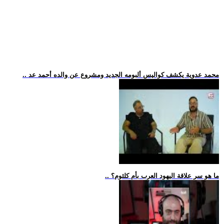
.. محمد عدوية يكشف كواليس ألبومه الجديد ومشروع عن والده أحمد عد
.. ما هو سر علاقة اليهود العرب بأم كلثوم؟