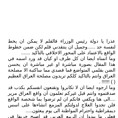
عذرا يا دولة رئيس الوزراء فالقلم لا يمكن ان يخط
لنفسة حد ......وجميل ان ينتقدني قلم لكن ضمن خطوط
الواقع بالاعتماد على المحور الاخلاقي بالتاكيد .......
وما اتمناه ايضا ان كل طرف او كيان قد ورد اسمه في
هذا المقال بصورة مباشرة او غير مباشرة ان يحسن
الضن بقلمي المتواضع فما قصدي مما ساكتبة الا مصلحة
العراق وانتم بالتاكيد كلكم تريدون مصلحة العراق العظيم
( ) !!!!!! .
وما ارجوه ايضا ان لا تكابروا وتقنعون انفسكم بكذب قد
صدقتموه وانتم قبل غيركم تعلمون ان واقع العراق مرير
....الى هنا ويكفي فانكم ان لم ترضوا بما شخصة الواقع
فلن تجدوا العلاج لدولتكم المزمع انشاءها على اسس
ديمقراطية واحترام المواطنة الى يوم يبعثون.....
فعلى ما يبدوا ان الربيع العربي قد اصبح خريفا في