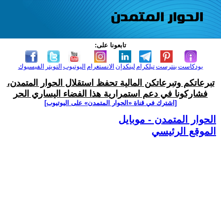
تابعونا على:
بودكاست
بنترست
تيلكرام
لينكدإن
الانستغرام
اليوتيوب
التويتر
الفيسبوك
تبرعاتكم وتبرعاتكن المالية تحفظ استقلال الحوار المتمدن،
فشاركونا في دعم استمرارية هذا الفضاء اليساري الحر
[اشترك في قناة ‫«الحوار المتمدن» على اليوتيوب]
الحوار المتمدن - موبايل
الموقع الرئيسي