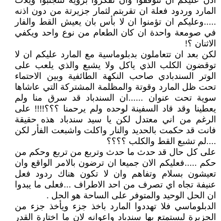
اذن عليكم ان تتوقفوا وان تفكروا بروية لتتجنبوا ويلات
المارد وردود فعلة ان تقربتم لثمار جزيرتة من دون اذنه
.....وعليكم ان تؤمنوا ان لا بأس بان يعيش القط والفار
في صومعة واحدة ان كان الطعام من نوع واحد ويكفي
الاثنان ؟!
لكن بعد ان تتعاملون بدبلوماسية مع المارد عليكم ان لا
توقضون الكلب الذي ياكل ولا يشبع والذي يلعب على
الوتر السندبادي صاحب النكهة الطائفية وبين الاحتماء
تحت ظل المارد وقوتة والمظلمة المشتركة التي عاشاها
سوية تحت عنوان ......ان السندباد قد سرق منا ولم
يعطينا وقد قاد السفينة لوحده ولم يرحمنا ؟؟؟!!!! على
الرغم من اني معتدل لكن يا سيد سندباد هذه حقيقة
فانت قد حكمت بالحديد والنار واكلت واشبعت الفأر لكن
....لم تشبع القط والكلب ؟؟؟؟
على كل حال قد حدث ما حدث وتربع من تربع وحكم من
حكم .....فعليكم الان جميعا ان ترضون بالامر الواقع وان
تعيشون بسلام وتفاهم وان لا تكون هناك ردود فعل
عنيفة تجاه اي تصرف من احد الاطراف ...فعلى ما يبدوا
ان الحل الوحيد والمتوفر على الساحة هو الحل .
الدبلوماسي فلا تهددوا المارد باخذ جزء ويأخذ جزء من
الجزيرة ليستمتع بها سندباد واعوانه لان ما اختارة القدر