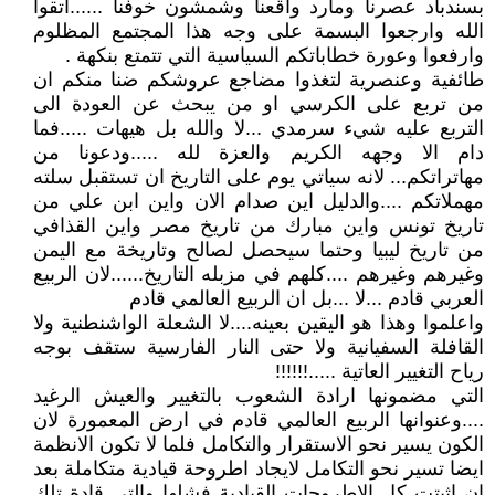
بسندباد عصرنا ومارد واقعنا وشمشون خوفنا ......اتقوا
الله وارجعوا البسمة على وجه هذا المجتمع المظلوم
وارفعوا وعورة خطاباتكم السياسية التي تتمتع بنكهة .
طائفية وعنصرية لتغذوا مضاجع عروشكم ضنا منكم ان
من تربع على الكرسي او من يبحث عن العودة الى
التربع عليه شيء سرمدي ...لا والله بل هيهات .....فما
دام الا وجهه الكريم والعزة لله .....ودعونا من
مهاتراتكم... لانه سياتي يوم على التاريخ ان تستقبل سلته
مهملاتكم ....والدليل اين صدام الان واين ابن علي من
تاريخ تونس واين مبارك من تاريخ مصر واين القذافي
من تاريخ ليبيا وحتما سيحصل لصالح وتاريخة مع اليمن
وغيرهم وغيرهم ....كلهم في مزبله التاريخ......لان الربيع
العربي قادم ...لا ...بل ان الربيع العالمي قادم
واعلموا وهذا هو اليقين بعينه....لا الشعلة الواشنطنية ولا
القافلة السفيانية ولا حتى النار الفارسية ستقف بوجه
رياح التغيير العاتية .....!!!!!!
التي مضمونها ارادة الشعوب بالتغيير والعيش الرغيد
....وعنوانها الربيع العالمي قادم في ارض المعمورة لان
الكون يسير نحو الاستقرار والتكامل فلما لا تكون الانظمة
ايضا تسير نحو التكامل لايجاد اطروحة قيادية متكاملة بعد
ان اثبتت كل الاطروحات القيادية فشلها والتي قادة تلك