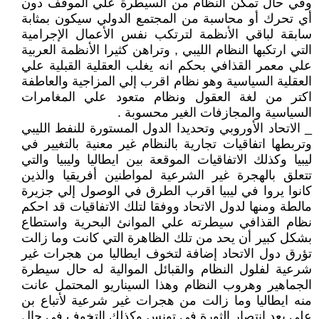
وفي حال تمكن النظام من السيطرة علي الموقف دون
أي تحرك أو محاسبة من المجتمع الدولي سيكون بمثابة
سابقة لباقي الأنظمة لترتكب نفس الأعمال الإجرامية
التي ارتكبها النظام الليبي , وتراهن كثيرا الأنظمة العربية
علي معمر القذافي بحكم انه يغلب العقلية القبلية علي
العقلية السياسية وهو نظام اقرب إلي المزاجية والعاطفة
اكتر من لغة العقول ونظام متعود علي المغامرات
السياسية والمجازفات الغير محسوبة .
_ الاتحاد الأوروبي وتحديدا الدول المستورة للنفط الليبي
وتربطها اتفاقيات تجارية بالنظام غير معنية بالتغيير في
ليبيا وكذلك الاتفاقيات الموقعة بين ايطاليا وليبيا والتي
تتعلق بالهجرة غير الشرعية لمواطنين أفريقيا والذين
كانوا يروا في ليبيا اقرب الطرق في الوصول إلي جزيرة
مالطة ومنها لدول الاتحاد ووفقا لتلك الاتفاقيات قد احكم
نظام القذافي سيطرته علي الموانئ البحرية واستطاع
بشكل كبير أن يحد من تلك الظاهرة التي كانت وما زالت
تؤرق دول الاتحاد إضافة لتخوف ايطاليا من هجرات غير
شرعية لفلول النظام والقبائل الموالية له حال سيطرة
الجماهير وهروب النظام وهذا السيناريو المحتمل عانت
منه ايطاليا وما زالت من هجرات غير شرعية لأتباع بن
علي بعد انتصار الثورة في تونس وكذلك التخوف في حال