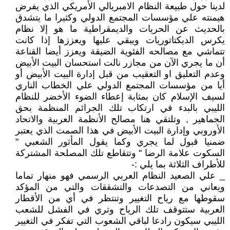
لدينا حول طبيعة النظام الامبريالي الأمريكي الذي يفرض
هيمنته علي مؤسسات المجتمع الدولي وكثيرا ما يتشدق
بالحديث عن الحريات والديمقراطية ما هو إلا نظام
يكرس الديكتاتوريات ويبقي عليها ويعززها إذا كانت
تتماشي مع مصالحه الفئوية الضيقة ويعزز أيضا القناعة
أن ما يجري الآن من مجازر نالت استحسان البيت الأبيض
وعدم التعليق او التعقيب من قبل إدارة البيت الأبيض أو
أيا من مؤسسات المجتمع الدولي علي الخطاب الناري
لسيف الإسلام كان بمثابة إعطاء الضوء الأخضر للنظام
الليبي بالبدء في ارتكاب تلك الجرائم المنظمة بحق
الجماهير , وتلتقي هنا مصالح الأنظمة العربية والاتحاد
الأوروبي وإدارة البيت الأبيض في هذا الصمت الذي يعتبر
ضمنيا قبول لما يجري وكما يقول المأثور الشعبي "
السكوت علامة الرضا " وتتقاطع تلك المصلحة المشتركة
للأطراف الثلاثة بما يلي :-
_ علي الصعيد النظام العربي الرسمي فهو منهار تماما
ويعاني من التصدعات والتشققات والتي من المؤكد
سقوطها مع رياح التغيير وتنتظر في أي من الأقطار
العربية ستتوقف تلك الرياح وتري في الفشل للشعب
الليبي سيكون رادعا لباقي الشعوب التي تفكر في التغيير