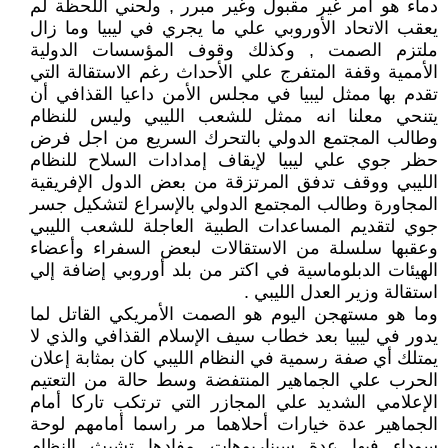
دماء هو أمر غير مقبول وغير مبرر , ولحني اللحظة لم
يعقب الاتحاد الأوروبي علي ما يجري في ليبيا وما زال
ملتزم الصمت , وكذلك وقوف المؤسسات الدولية
الأممية وقفة المتفرج علي الأحداث رغم الاستقالة التي
تقدم بها ممثل ليبيا في مجلس الأمن داعيا القذافي أن
يتنحي معلنا انه ممثل للشعب الليبي وليس للنظام
وطالب المجتمع الدولي بالتحرك السريع من اجل فرض
حظر جوي علي ليبيا لإيقاف إمدادات السلاح للنظام
الليبي ووقف تدفق المرتزقة من بعض الدول الإفريقية
المجاورة وطالب المجتمع الدولي بالإسراع لتشكيل جسر
جوي لتقديم المساعدات الطبية العاجلة للشعب الليبي
وعقبها سلسلة من الاستقالات لبعض السفراء وأعضاء
الهيئات الدبلوماسية في اكتر من بلد أوروبي إضافة إلي
استقالة وزير العدل الليبي .
وما هو مستهجن اليوم هو الصمت الأمريكي القاتل لما
يدور في ليبيا بعد خطاب سيف الإسلام القذافي والذي لا
يمتلك أي صفة رسمية في النظام الليبي كان بمثابة إعلان
الحرب علي الجماهير المنتفضة وسط حالة من التعتيم
الإعلامي الشديد علي المجازر التي ترتكب تاركا أمام
الجماهير عدة خيارات أحلاهما مر راسما أمامهم لوحة
سوداء فيها عدة سيناريوهات مفادها تشبث النظام