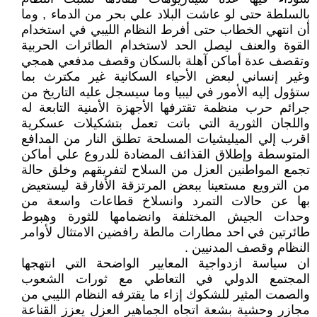
بالسلطة حتى لو عاشت البلاد علي بحر من الدماء , وما
أن انتهي الخطاب حتى أفرط النظام الليبي في استخدام
القوة والعنف ليصل الحد لاستخدام الطائرات الحربية
وتقصف عدة أماكن آهلة بالسكان وقصف مدفعي همجي
وغير إنساني لبعض الأحياء السكانية غير مكترث بما
ستؤول إليه الأمور في ليبيا وما سيسجل عليه التاريخ من
جرائم حرب منظمة تقترفها الأجهزة الأمنية التابعة له
واللجان الثورية التي باتت تعمل بتشكيلات عسكرية
اقرب إلي الميليشيات المسلحة تطلق النار من المدافع
المتوسطة وإطلاق القذائف المضادة للدروع علي أماكن
تجمع المواطنين العزل من السلاح لتفريقهم وخلق حالة
من الترويع مستعينا ببعض المرتزقة الأفارقة ليستعيض
بها عن حالات التمرد وانسلاخ قطاعات واسعة من
وحدات الجيش المختلفة وانضمامها للثورة وهبوط
طائرتين في احد مطارات مالطة رافضين الامتثال لأوامر
النظام وقصف المدنيين .
ان سياسة ازدواجية المعايير الواضحة التي انتهجها
المجتمع الدولي في التعاطي مع ثورات الشعوب
والصمت المثير للشكوك إزاء ما يقترفه النظام الليبي من
مجازر وحشية بشعة اتجاه الجماهير العزل يعزز القناعة