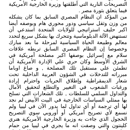
التصريحات النارية التي أطلقتها وزيرة الخارجية الأمريكية
فيما يتعلق بثورة مصر .
من المؤكد ان النظام المصري السابق بما كان يشكله
من وزن وثقل سياسي ودور محوري هام وبوصفه أيضا
اكبر حليف استراتيجي للولايات المتحدة استدعي أن
تستنهض الآلة الدبلوماسية وتتحرك بها بشكل سريع لتحدد
معالم وطبيعة الحياة السياسية لمرحلة ما بعد مبارك
وخصوصا إن النظام المصري السابق تربطه علاقات
سلام مع إسرائيل بوصفها اكبر مصلحة أمريكية في
الشرق الأوسط وكان حري علي الإدارة الأمريكية أن
تطمئن علي مستقبل تلك المصلحة , و صاغ اوباما
مبرراته للتدخلات في الشؤون العربية الداخلية تحت
شعار الديمقراطية وإطلاق الحريات واحترام إرادة
ورغبات الشعوب في التغيير والتطلع لتحقيق الآمال
والتداول السلمي للسلطات , تلك الشعارات التي تسلح
بها ممثلي السياسات الخارجية في البيت الأبيض لم نجد
لها أي ترجمة أو أي تداول لما يدور الآن في ليبيا ولم
نسمع لأي تصريح أمريكي أو أوروبي سوي التصريح
الخجول الذي جاءت به وزيرة الخارجية الأمريكية هنري
كلينتون والتي وصفت انه ما يجري في ليبيا من حمام