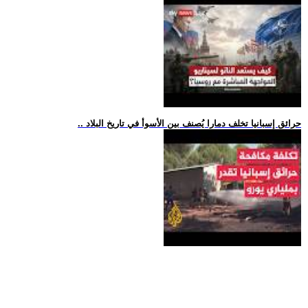
.. حرائق إسبانيا تخلف دمارا يُصنف بين الأسوأ في تاريخ البلاد