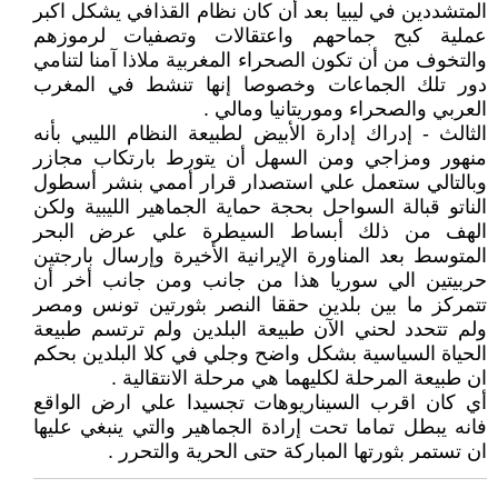
المتشددين في ليبيا بعد أن كان نظام القذافي يشكل اكبر
عملية كبح جماحهم واعتقالات وتصفيات لرموزهم
والتخوف من أن تكون الصحراء المغربية ملاذا آمنا لتنامي
دور تلك الجماعات وخصوصا إنها تنشط في المغرب
العربي والصحراء وموريتانيا ومالي .
الثالث - إدراك إدارة الأبيض لطبيعة النظام الليبي بأنه
منهور ومزاجي ومن السهل أن يتورط بارتكاب مجازر
وبالتالي ستعمل علي استصدار قرار أممي بنشر أسطول
الناتو قبالة السواحل بحجة حماية الجماهير الليبية ولكن
الهف من ذلك أبساط السيطرة علي عرض البحر
المتوسط بعد المناورة الإيرانية الأخيرة وإرسال بارجتين
حربيتين الي سوريا هذا من جانب ومن جانب أخر أن
تتمركز ما بين بلدين حققا النصر بثورتين تونس ومصر
ولم تتحدد لحني الآن طبيعة البلدين ولم ترتسم طبيعة
الحياة السياسية بشكل واضح وجلي في كلا البلدين بحكم
ان طبيعة المرحلة لكليهما هي مرحلة الانتقالية .
أي كان اقرب السيناريوهات تجسيدا علي ارض الواقع
فانه يبطل تماما تحت إرادة الجماهير والتي ينبغي عليها
ان تستمر بثورتها المباركة حتى الحرية والتحرر .