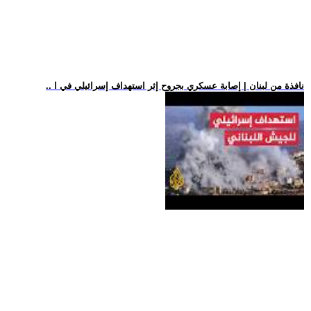
.. نافذة من لبنان | إصابة عسكري بجروح إثر استهداف إسرائيلي في ا