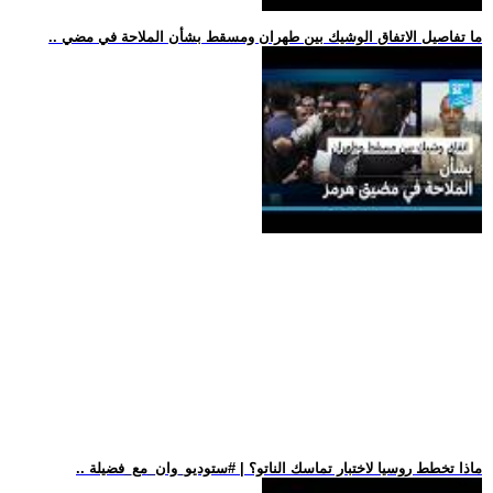
.. ما تفاصيل الاتفاق الوشيك بين طهران ومسقط بشأن الملاحة في مضي
.. ماذا تخطط روسيا لاختبار تماسك الناتو؟ | #ستوديو_وان_مع_فضيلة