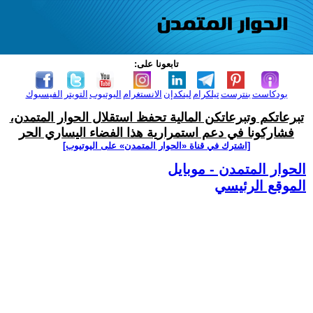
تابعونا على:
بودكاست
بنترست
تيلكرام
لينكدإن
الانستغرام
اليوتيوب
التويتر
الفيسبوك
تبرعاتكم وتبرعاتكن المالية تحفظ استقلال الحوار المتمدن،
فشاركونا في دعم استمرارية هذا الفضاء اليساري الحر
[اشترك في قناة ‫«الحوار المتمدن» على اليوتيوب]
الحوار المتمدن - موبايل
الموقع الرئيسي