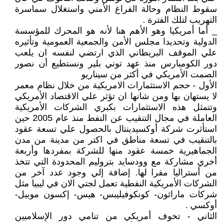
سقوط النظام وحالة الفراغ الأمني واستغلال سماسرة
التهريب لتلك الفترة .
_ أما أمريكيا وهو الأهم هنا لأنه هو المحرك للمؤسسة
الدولية وتحديدا مجلس الأمن والجمعية العمومية وتأثيره
علي الموقف البريطاني الذي ارتضي لنفسه ان يلعب
دور الكومبارس منذ عهد توني بلير ونستطيع أن نصور
الصمت الأمريكي في أكثر من سيناريو
الأول - حجم الاستثمارات الامريكية من خلال نظام معمر
لا يستهان بها ومن شانها ان تؤثر علي الاقتصاد الأمريكي
وتتمثل هذه الاستثمارات بكبري الشركات الأمريكية
العاملة في مجال التنقيب عن النفط منذ عام 2005 حين
استأثرت شركة أوكسيدينتال بالحصول علي تسعة عقود
بالتنقيب في تسعة مناطق في اكتر من مدينة من مدن
الجماهيرية خمسة عقود منها للشركة بمفردها وأربعة
أخري مشاركة مع وودسايد بتروليم المحدودة التي تتخذ
من أستراليا مقرا لها. إضافة إلي وجود عدد آخر من
الشركات الأمريكية النفطية تعمل لجتي الان في ليبيا مثل
شركات ماراثون- كونكوفيليبس- هيس- إكسون موبيل-
أوكسي .
الثاني - تخوف أمريكي من تنامي دور الإسلاميين