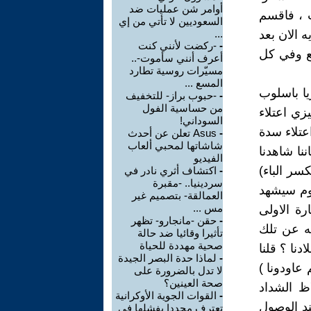
أوامر شن عمليات ضد
ت ، فاقسم
السعوديين لا تأتي من إي
ه الان بعد
...
-
-ركضت لأنني كنت
يع وفي كل
أعرف أنني سأموت-..
مسيّرات روسية تطارد
المسع ...
ا باسلوب
-
-حبوب براز- للتخفيف
من حساسية الفول
زي اعتلاء
السوداني!
عتلاء سدة
-
Asus تعلن عن أحدث
شاشاتها لمحبي ألعاب
نا شاهدنا
الفيديو
سر الباء)
-
اكتشاف أثري نادر في
سردينيا.. -مقبرة
يوم سيشهد
العمالقة- بتصميم غير
مس ...
السيارة الاولى
-
حقن -مانجارو- تظهر
له عن تلك
تأثيرا وقائيا ضد حالة
صحية مهددة للحياة
نا ؟ قلنا
-
لماذا حدة البصر الجيدة
 عاودونا )
لا تدل بالضرورة على
صحة العينين؟
ظ الشداد
-
القوات الجوية الأوكرانية
ند الوصول
تعترف مجددا بفشلها في