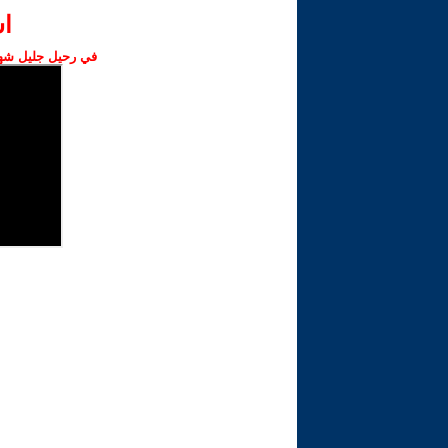
ا‫
في رحيل جليل شهبا