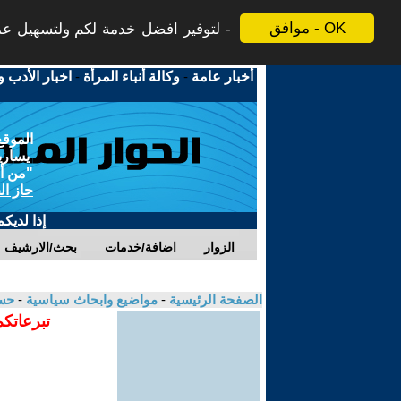
موافق - OK
لتوفير افضل خدمة لكم ولتسهيل عملي
أخبار عامة
-
وكالة أنباء المرأة
-
اخبار الأدب و
الموقع
يسارية
"من أج
حاز ال
إذا لديك
الزوار
اضافة/خدمات
بحث/الارشيف
الصفحة الرئيسية
-
مواضيع وابحاث سياسية
-
حسي
تبرعاتكم