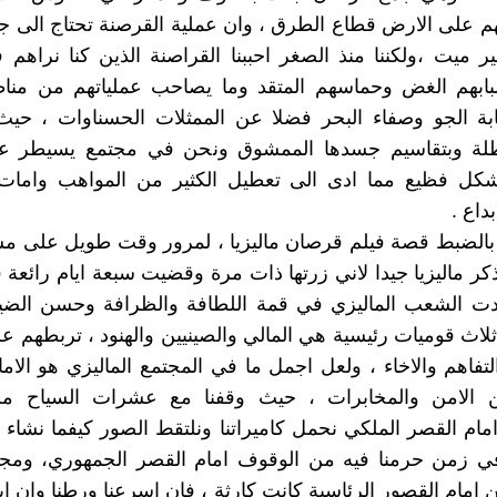
لهم على الارض قطاع الطرق ، وان عملية القرصنة تحتاج الى ج
 ميت ،ولكننا منذ الصغر احببنا القراصنة الذين كنا نراهم ف
ابهم الغض وحماسهم المتقد وما يصاحب عملياتهم من مناظ
بة الجو وصفاء البحر فضلا عن الممثلات الحسناوات ، حيث 
طلة وبتقاسيم جسدها الممشوق ونحن في مجتمع يسيطر عل
كل فظيع مما ادى الى تعطيل الكثير من المواهب وامات 
بداع .
كر بالضبط قصة فيلم قرصان ماليزيا ، لمرور وقت طويل على م
تذكر ماليزيا جيدا لاني زرتها ذات مرة وقضيت سبعة ايام رائعة 
ت الشعب الماليزي في قمة اللطافة والظرافة وحسن الضيا
لاث قوميات رئيسية هي المالي والصينيين والهنود ، تربطهم عل
لتفاهم والاخاء ، ولعل اجمل ما في المجتمع الماليزي هو الام
 الامن والمخابرات ، حيث وقفنا مع عشرات السياح م
مام القصر الملكي نحمل كاميراتنا ونلتقط الصور كيفما نشا
ي زمن حرمنا فيه من الوقوف امام القصر الجمهوري، ومجر
 امام القصور الرئاسية كانت كارثة ، فان اسرعنا ورطنا وان اب