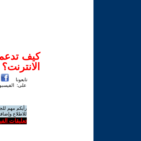
كيف تدعم-
الانترنت؟
تابعونا
على:
الفيسب
رأيكم مهم للج
للاطلاع وإضافة
تعليقات الف