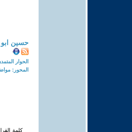
حسين ابو 
الحوار المتمدن-العدد: 1993 - 07
المحور: مواض
كلمة القر