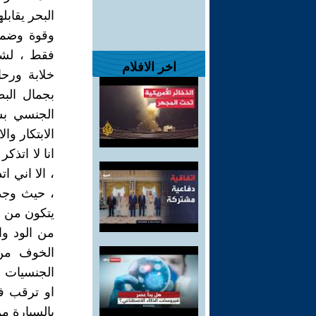
البحر يقاب
وقوة وضمير
فقط ، لشب
اخر الافلام
خلابة ورحا
بجمال الب
الجنسي بش
الابتكار والا
انا لا اتذ
، الا اني ا
، حيث وجد
يتكون من ث
من الود وا
الخوف من
الجنسيات ا
او ترقب ف
بالسيارة من