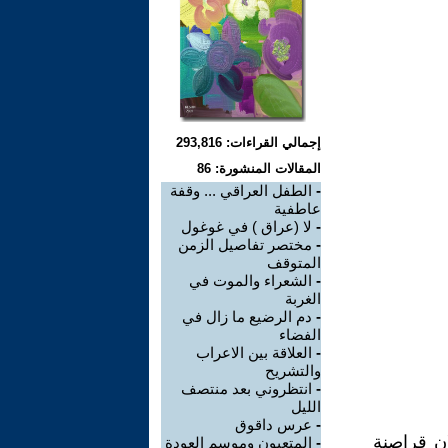
إجمالي القراءات: 293,816
المقالات المنشورة: 86
-
الطفل العراقي ... وقفة
عاطفية
-
لا (عراق ) في غوغول
-
مختصر تفاصيل الزمن
المتوقف
-
الشعراء والموت في
الغربة
-
دم الرضيع ما زال في
الفضاء
-
العلاقة بين الاعراب
والتشريح
-
انتظروني بعد منتصف
الليل
-
عرس داقوق
ن قراصنة
-
المتعبون وموسم العودة