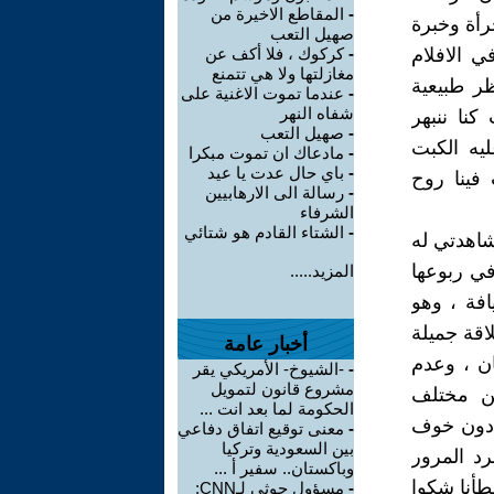
-
المقاطع الاخيرة من
رأة وخبرة
صهيل التعب
ي الافلام
-
كركوك ، فلا أكف عن
مغازلتها ولا هي تتمنع
ر طبيعية
-
عندما تموت الاغنية على
شفاه النهر
كنا ننبهر
-
صهيل التعب
يه الكبت
-
مادعاك ان تموت مبكرا
-
باي حال عدت يا عيد
فينا روح
-
رسالة الى الارهابيين
الشرفاء
-
الشتاء القادم هو شتائي
شاهدتي له
في ربوعها
المزيد.....
فة ، وهو
اقة جميلة
أخبار عامة
ان ، وعدم
-
-الشيوخ- الأمريكي يقر
مشروع قانون لتمويل
ن مختلف
الحكومة لما بعد انت ...
ء دون خوف
-
معنى توقيع اتفاق دفاعي
بين السعودية وتركيا
د المرور
وباكستان.. سفير أ ...
طأنا شكوا
-
مسؤول حوثي لـCNN: