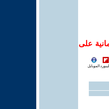
انية على
يبورد
الموبايل