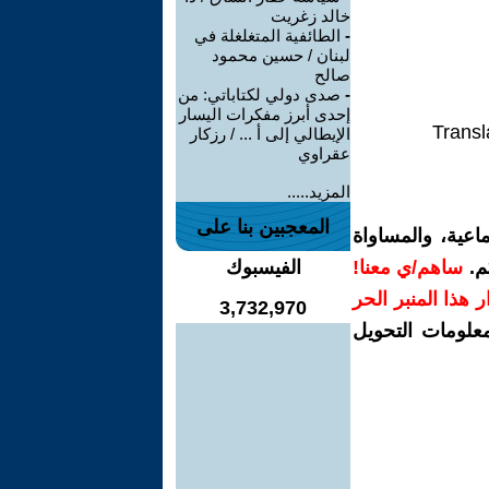
خالد زغريت
-
الطائفية المتغلغلة في
لبنان / حسين محمود
صالح
-
صدى دولي لكتاباتي: من
إحدى أبرز مفكرات اليسار
Transl
الإيطالي إلى أ ... / رزكار
عقراوي
المزيد.....
المعجبين بنا على
اعية، والمساواة
م.
ساهم/ي معنا!
الفيسبوك
رار هذا المنبر الحر
3,732,970
معلومات التحويل