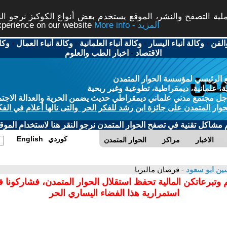
ة التصفح والنشر، الموقع يستخدم بعض أنواع الكوكيز نرجو النق
More info - المزيد
experience on our website
الفن
-
وكالة أنباء اليسار
-
وكالة أنباء العلمانية
-
وكالة أنباء العمال
-
وكا
الاقتصاد
-
اخبار الطب والعلوم
 الرئيسي لمؤسسة الحوار المتمدن
، علمانية، ديمقراطية، تطوعية وغير ربحية
ل مجتمع مدني علماني ديمقراطي حديث يضمن الحرية والعدالة الاجتم
حوار المتمدن على جائزة ابن رشد للفكر الحر والتى نالها أعلام في الفك
م مشاكل تقنية في تصفح الحوار المتمدن نرجو النقر هنا لاستخدام الموقع
كوردي
English
الاخبار
مراكز
الحوار المتمدن
ن ابو سعود
- قرصان ماليزيا
 وتبرعاتكن المالية تحفظ استقلال الحوار المتمدن، فشاركونا 
استمرارية هذا الفضاء اليساري الحر