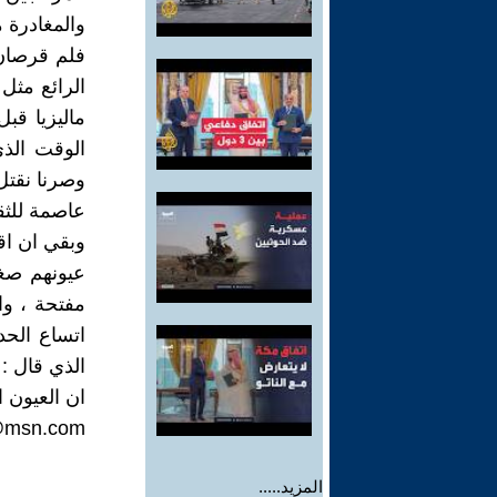
والمغادرة م
فلم قرصان 
الرائع مثل
ماليزيا قب
الوقت الذي
وصرنا نقتل
عاصمة للثق
وبقي ان اق
عيونهم صغي
مفتحة ، وا
اتساع الحد
الذي قال :
ان العيون ا
@msn.com
المزيد.....