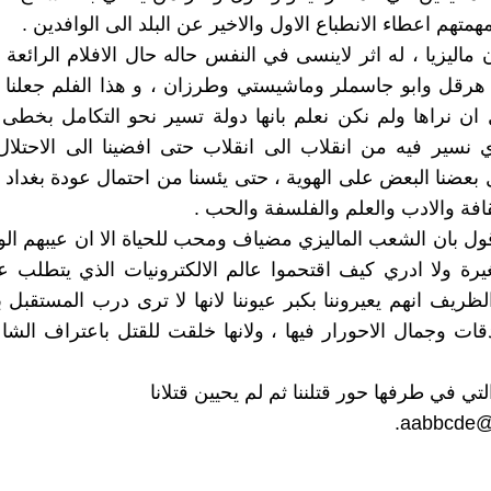
همتهم اعطاء الانطباع الاول والاخير عن البلد الى الوافدين .
ماليزيا ، له اثر لاينسى في النفس حاله حال الافلام الرائعة
 هرقل وابو جاسملر وماشيستي وطرزان ، و هذا الفلم جعلنا
ل ان نراها ولم نكن نعلم بانها دولة تسير نحو التكامل بخطى
 نسير فيه من انقلاب الى انقلاب حتى افضينا الى الاحتلال
 بعضنا البعض على الهوية ، حتى يئسنا من احتمال عودة بغداد
افة والادب والعلم والفلسفة والحب .
ول بان الشعب الماليزي مضياف ومحب للحياة الا ان عيبهم الو
رة ولا ادري كيف اقتحموا عالم الالكترونيات الذي يتطلب ع
لظريف انهم يعيروننا بكبر عيوننا لانها لا ترى درب المستقبل 
قات وجمال الاحورار فيها ، ولانها خلقت للقتل باعتراف الشا
لتي في طرفها حور قتلننا ثم لم يحيين قتلانا
.
aabbcde