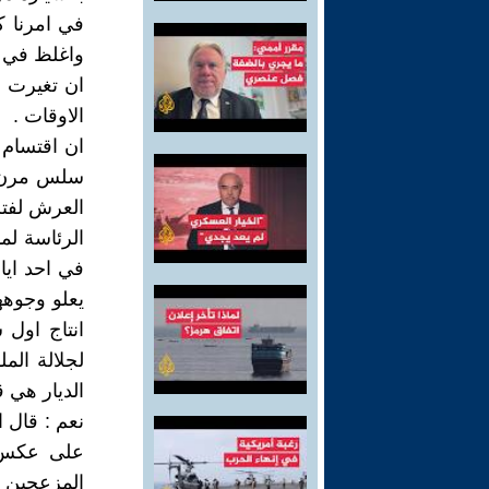
في امرنا ك
واغلظ في ال
ان تغيرت ا
الاوقات .
ان اقتسام
سلس مرن راق
العرش لفتر
الرئاسة لم
في احد ايام
يعلو وجوهه
لجلالة الم
الديار هي 
نعم : قال ا
على عكس ب
المزعجين ا