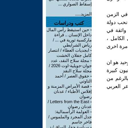
إسقاط الصواري ...
 في الزمن
المزيد.....
 نحب دولة
كتب ودراسات
-
حين استيقظ رأس المال
 واثقة في
داخل الإنسان .. قراءة
 الكامل ،
ماركسية ثورية في ... /
رياض الشرايطي
 مرة اخرى
-
ابجديات العطاء / انتصار
كامل جفلان الخشت
-
مجلة سلاح النقد، عدد
حيد هو ان
جوان-جويلية-اوت 2026 /
يون كبيرة
مجلة سلاح النقد
-
حقوق العصر / أحمد
بالرغم من
التاوتي
عر العربي
-
قصة الأمراض المزمنة و
إفلاس الأطباء / عدنان
رضوان
Letters from the East /
-
عدنان رضوان
-
العولمة الرأسمالية:
جدل المجرد والملموس /
فاخر جاسم
-
سياسة حفار الساق / د.