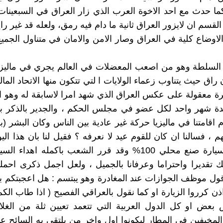
ما حدث مع احد الاخوة العرب الذي زار العراق في السبعينا
قسم ان لايزور العراق ثانية ما دام فيه رمق، ولعله قد غير راي
لاوضاع كلية في العراق وصار الامن والامان في متناول الجم
 السلطة وهو من اصعب المعضلات في العالم يجري في ماليزي
 حيث يتناوب زعماء الولايات ا لتي تتكون منها الاتحاد المالي
ة معقولة على عكس العراق الذي شهد امرا لاسابقة له وهو ا
دة شهر واحد لكل عضو في مجلس الحكم ، والجدير بالذكر بان
 اقامتنا في ماليزيا حركة غير عادية بين الناس وكان البشر (بك
م ، فسالنا ان كان للقوم عيد لا نعرفه ؟ فقيل لنا بان هذا ال
انتاج اول سيارة صنع محلي 100% وقد قرر الشعب باكمله اهداء 
لك تقديرا واحتراما وعرفانا بالجميل ، ولعل اجمل ذكرى احم
قول موظف الجوازات عند المغادرة وهو يبتسم : هل اعجبتكم بلاد
ذن كرروا الزيارة او كما نقول بالعراقي الفصيح ( اذا طاب الكم
عض او كل الدول العربية التي تتعمد تعيين ثلة من الغلا
لمخيفين في المطار ليكونوا اول واخر من يلتقي به السائح ع