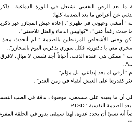
مة ما بعد الرض النفسي تشتعل في اللوزة الدماغية.. ذاكر
ثني عن أعراض ما بعد الصدمة كلها:
ة “ أمشي وعيوني في ظهري”، إعادة عيش المجازر عبر ذكريا
ا حدث رغماً عني” ، “كوابيس الدماء والقتل تلاحقني”،
اكن وحتى الأشخاص المرتبطين بالصدمة “ لم أتحدث معك 
خري مني يا دكتورة، فكل سوري يذكرني اليوم بالمجازر”..
ب “ ممكن هي عقدة الذنب، أحياناً أجد نفسي لا مبالٍ، لافرق
”..
 “ أرقي لم يعد إبداعي، بل مؤلم”..
عثر كقدرتنا على العيش أنقياء في زمن الغدر” .
لي أن ما يعيده على مسمعي، موصوف بدقة في الطب النف
عد الصدمة النفسية : PTSD
اً أنه نسيّ أن يحدد عدوه، لهذا سيبقى يدور في الحلقة المفرغ
**