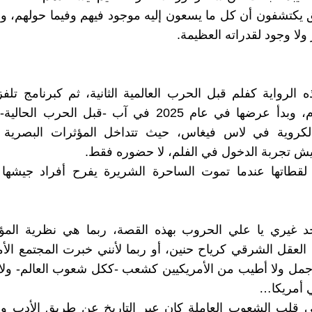
يكتشفون أن كل ما يسعون إليه موجود فيهم وفيما حولهم، و
ولا وجود لقدراته العظيمة.
الرواية كفلم قبل الحرب العالمية الثانية، ثم كبرنامج تلف
حرب فيتنام، وبدأ عرضها في عام 2025 في آب -قبل الحرب
الكروية في لاس فيغاس، حيث تتداخل المؤثرات البصرية و
ش تجربة الدخول في الفلم، لا حضوره فقط.
قطاتها عندما تموت الساحرة الشريرة يفرح أفراد جيشها
حد غيري يا علي الحروب بهذه القصة، ربما هي نظرية المؤا
عقل الشرقي كرياح حنين، أو ربما لأنني خبرت المجتمع الأ
أجمل ولا أطيب من الأمريكيين كشعب -ككل شعوب العالم- ول
 أمريكا…
 قلب الشعوب العاملة كان عبر التاريخ عن طريق الأدب وال