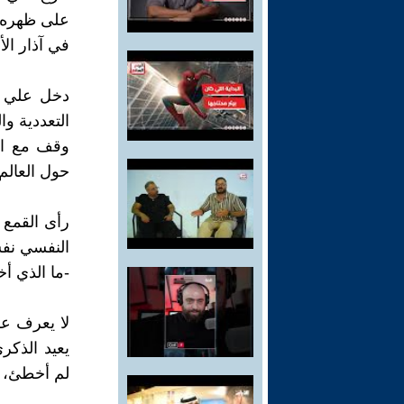
على ظهره 
في آذار الأسود 2025، ثم المجازر ضد الدروز في
دخل علي سو
التعددية و
حول العالم.
رأى القمع 
النفسي نفس
-ما الذي أ
لا يعرف ع
يعيد الذكر
لم أخطئ، 