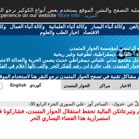
ة التصفح والنشر، الموقع يستخدم بعض أنواع الكوكيز نرجو النق
More info - المزيد
experience on our website
الفن
-
وكالة أنباء اليسار
-
وكالة أنباء العلمانية
-
وكالة أنباء العمال
-
وكا
الاقتصاد
-
اخبار الطب والعلوم
 الرئيسي لمؤسسة الحوار المتمدن
، علمانية، ديمقراطية، تطوعية وغير ربحية
ل مجتمع مدني علماني ديمقراطي حديث يضمن الحرية والعدالة الاجتم
حوار المتمدن على جائزة ابن رشد للفكر الحر والتى نالها أعلام في الفك
م مشاكل تقنية في تصفح الحوار المتمدن نرجو النقر هنا لاستخدام الموقع
كوردي
English
الاخبار
مراكز
الحوار المتمدن
لَّ عن -عدوك- - الساحر أوز -علي السوري الجزء الرابع 30-
 وتبرعاتكن المالية تحفظ استقلال الحوار المتمدن، فشاركونا 
استمرارية هذا الفضاء اليساري الحر