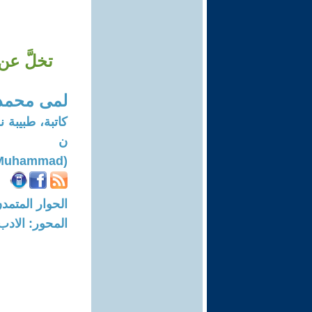
تخلَّ عن
لمى محمد
كاتبة، طبيب
ن
(Lama Muhammad)
الحوار المتمدن-العدد: 8676 - 26
المحور: الادب