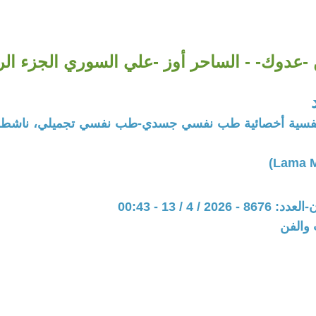
 -عدوك- - الساحر أوز -علي السوري الجزء الرابع 
ة نفسية أخصائية طب نفسي جسدي-طب نفسي تجميلي، ناشطة
20 / 4 / 13 - 00:43
 والفن