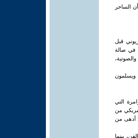
أن الساحر
زيوني قبل
 الحالية- في صالة
الصوتية،
 ويسلمون
مرة التي
مريكي من
ا أدهى من
فن، بينما