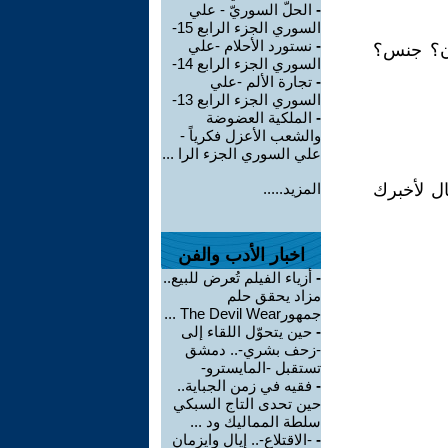
-
الحلّ السوريّ - علي
السوري الجزء الرابع 15-
-
نستورد الأحلام -علي
ون؟ جنس؟
السوري الجزء الرابع 14-
-
تجارة الألم -علي
السوري الجزء الرابع 13-
-
الملكية العضوضة
والشعب الأعزل فكرياً -
علي السوري الجزء الرا ...
ال لأخبرك
المزيد.....
اخبار الأدب والفن
-
أزياء الفيلم تُعرض للبيع..
مزاد يحقق حلم
جمهورThe Devil Wear ...
-
حين يتحوّل اللقاء إلى
-زحف بشري-.. دمشق
تستقبل -المايسترو-
-
فقيه في زمن الجباية..
حين تحدى التاج السبكي
سلطة المماليك ود ...
-
-الاقتلاع-.. إيال وايزمان