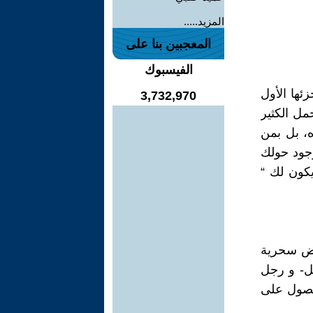
المزيد.....
المعجبين بنا على
الفيسبوك
ئها الأول
3,732,970
تحمل الكثير
ه، بل بمن
جود حولك
كون لك “
رض سحرية
قل- و رجل
لحصول على