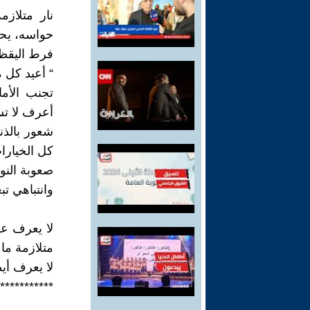
نار متلاز
حواسه، يحد
فرط اليقظ
“ أعيد كل م
تجنب الأم
أعرف لا تس
شعور بالذن
كل الخيارات
صعوبة النوم
وانتباهي تب
لا يعرف ع
متلازمة ما ب
لا يعرف أيض
***********