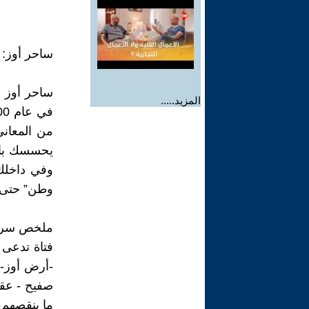
ساحر أوز:
ساحر أوز ه
المزيد.....
من المعاني
يحسسك بال
وفي داخلك،
وطن” حتى 
ملخص سريع 
فتاة تدعى 
-أرض أوز-.
صفيح - عقل
ما ينقصهم،