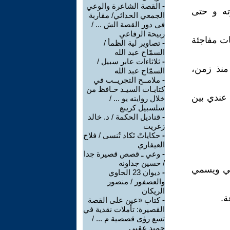
-
القصة الشاعرة والوعي
ته و حتى
الجمعي الحداثي/ مقاربة
في دور القصة الش ... /
ربيحة الرفاعي
ت مفاجئة
-
تصاوير لية الظمأ /
السمّاح عبد الله
-
ثلاثاءات عابر سبيل /
منذ زمن،
السمّاح عبد الله
-
ملامــح التجريــب في
كتابـات السيـد حـافظ من
 عندي بين
خلال روايته يو ... /
سلسبيل كريبع
-
قناديل الحكمة / د. خالد
زغريت
-
حكاياتْ تَكاد تُنسى / فلاح
العيفاري
-
وعي ـ قصص قصيرة جدا
/ حسين جداونه
سي ويسمي
-
ديوان 23 الحاوي
والعصفور / منصور
الريكان
ة.
-
كتاب «عين على القصة
القصيرة: تأملات نقدية في
تسع رؤى قصصية م ... /
حميد عقبي