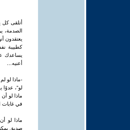
أتلقى كل 
الصدمة، ير
يعتقدون أن
كطبيبة نف
أعنيه…
-ماذا لو ل
لو”، عدوًا 
ماذا لو أن
في غابات ا
ماذا لو أ
صديق يمكن