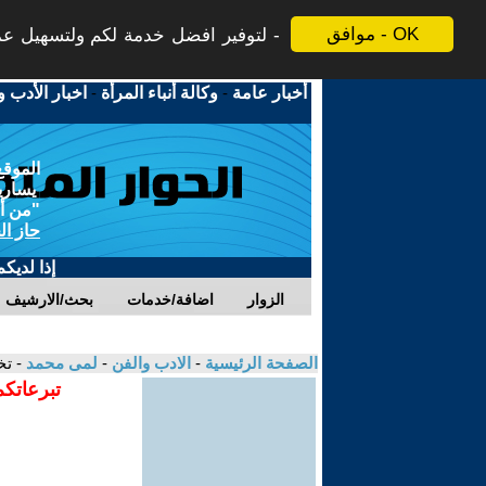
موافق - OK
لتوفير افضل خدمة لكم ولتسهيل عملي
أخبار عامة
-
وكالة أنباء المرأة
-
اخبار الأدب و
الموقع
يسارية
"من أج
حاز ال
إذا لديك
الزوار
اضافة/خدمات
بحث/الارشيف
الصفحة الرئيسية
-
الادب والفن
-
لمى محمد
- تخ
تبرعاتكم