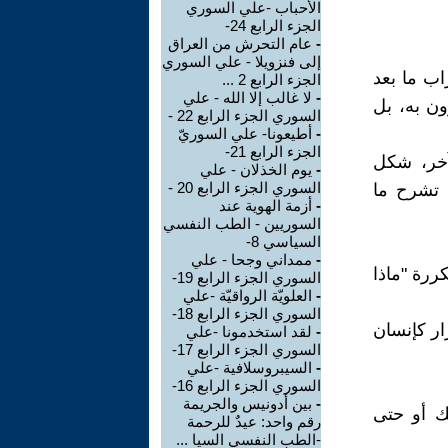
الأحباب -علي السوري
الجزء الرابع 24-
-
عام التحرش من العراق
إلى فنزويلا - علي السوري
ب ما بعد
الجزء الرابع 2 ...
-
لا غالب إلا الله - علي
ون به، بل
السوري الجزء الرابع 22 -
-
أطيعونا- علي السوريّ
الجزء الرابع 21-
آخر، شكل
-
يوم الخذلان - علي
السوري الجزء الرابع 20 -
 2011 حكايات كثيرة تشرح ما
-
أزمة الهوية عند
السوريين - الطب النفسي
السياسي 8-
-
ممداني وجحا - علي
ررة "ماذا
السوري الجزء الرابع 19-
-
العلويّة الرواقيّة -علي
السوري الجزء الرابع 18-
ار كإنسان
-
لقد استخدمونا -علي
السوري الجزء الرابع 17-
-
السيبروسلافية -علي
السوري الجزء الرابع 16-
-
بين أدونيس والجريمة
ك أو حتى
رقم واحد: عيدٌ للرحمة
-الطب النفسي السيا ...