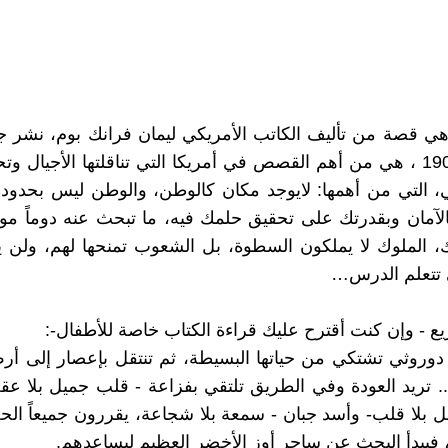
ي قصة من تأليف الكاتب الأمريكي ليمان فرانك بوم، نشر جز
في عام 1900 ، هي من أهم القصص في أمريكا التي تناقلتها الأجيال و
، التي من أهمها: لايوجد مكان كالوطن، والوطن ليس بحدود
آمان وبقدرتك على تحقيق حلمك فيه، ما تبحث عنه دوماً مو
 الملوك لا يملكون السطوة، بل الشعوب تمنحها لهم، ولن ي
تتعلم الدرس…
- وإن كنت أقترح عليك قراءة الكتاب خاصة للأطفال-:
دوروثي تشتكي من حياتها البسيطة، ثم تنتقل بإعصار إلى أ
. تريد العودة وفي الطريق تلتقي بفزاعة - قلب جميل بلا ع
 بلا قلب- وأسد جبان - سمعة بلا شجاعة، يقررون جميعاً ا
 فيبدأ البحث عن ساحر أوز الأخضر العظيم ليساعدهم.