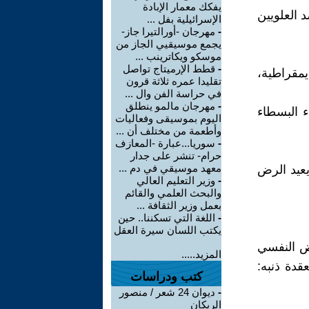
يفكك معمار الإبادة
العلويين
الإسرائيلية بفل ...
-
مهرجان -أورالتيرا جاز-
يجمع موسيقيي الجاز من
موسكو ويكاترينب ...
-
قطط الإرميتاج تواصل
يمقراطية،
تقليدا عمره ثلاثة قرون
في حراسة الفن وال ...
-
مهرجان مالمو ينطلق
 الفقراء البسطاء
اليوم بموسيقى وفعاليات
وأطعمة من مختلف أن ...
-
سوريا...عبارة -المعازف
حرام- تنشر على جدار
معهد موسيقي في دم ...
يعيد الرض
-
وزير التعليم العالي
والبحث العلمي والقائم
بعمل وزير الثقافة ...
-
اللغة التي تسكننا.. حين
يكتب اللسان سيرة العقل
ض النفسي
المزيد.....
قدة ذنبه:
كتب ودراسات
-
ديوان 24 شعر / منصور
الريكان