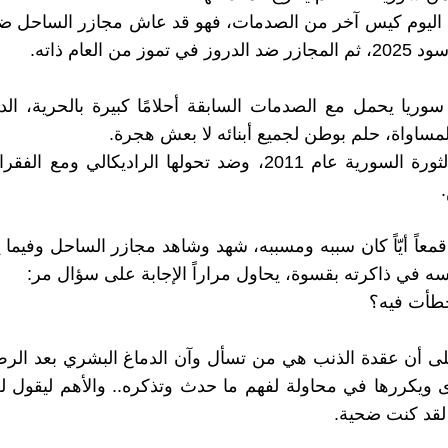
اليوم كيس آخر من الصدمات، فهو قد عاش مجازر الساحل ضد 
 تموز من العام ذاته.
ريا يحمل مع الصدمات السابقة أحلامًا كبيرة بالحرية، الد
المساواة، حلم بوطن لجميع أبنائه لا بعش هجرة.
وقف مع الثورة السورية عام 2011، وضد تحولها الراديكالي ومع
قمعاً أيّاً كان سببه ومسببه، شهد وشاهد مجازر الساحل وفيما 
ه في ذاكرته بقسوة، يحاول مراراً الإجابة على سؤال مر:
خطأت فيه؟
لى أن عقدة الذنب هي من تسأل وآن الدماغ البشري بعد الر
ى ويكررها في محاولة لفهم ما حدث وتذكره.. والأهم ليقول لع
لقد كنت ضحية.