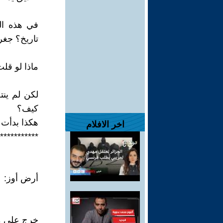
في هذه ال
تاريخ؟ جغ
ماذا لو قل
لكن لم ينت
كيف؟
هكذا بدأت
اخر الافلام
***********
أرض أوز:
خرج علي من