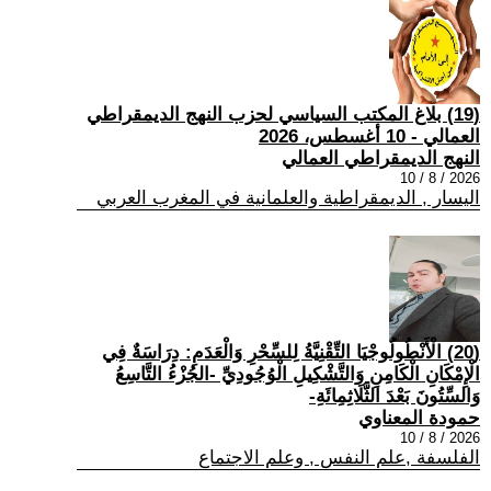
(19) بلاغ المكتب السياسي لحزب النهج الديمقراطي
العمالي - 10 أغسطس، 2026
النهج الديمقراطي العمالي
2026 / 8 / 10
اليسار , الديمقراطية والعلمانية في المغرب العربي
(20) الْأَنْطُولُوجْيَا التِّقْنِيَّةُ لِلسِّحْرِ وَالْعَدَمِ: دِرَاسَةٌ فِي
الْإِمْكَانِ الْكَامِنِ وَالتَّشْكِيلِ الْوُجُودِيِّ -الجُزْءُ التَّاسِعُ
وَالسِّتُونَ بَعْدَ الثَّلَاثِمِائَةِ-
حمودة المعناوي
2026 / 8 / 10
الفلسفة ,علم النفس , وعلم الاجتماع