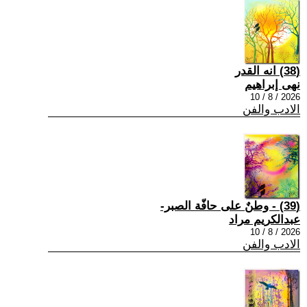
(38) انه القدر
نهى إبراهيم
2026 / 8 / 10
الادب والفن
(39) - وطنٌ على حافّة الصبر-
عبدالكريم مراد
2026 / 8 / 10
الادب والفن