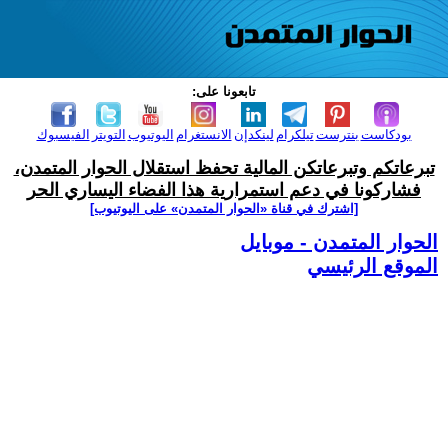
تابعونا على:
بودكاست
بنترست
تيلكرام
لينكدإن
الانستغرام
اليوتيوب
التويتر
الفيسبوك
تبرعاتكم وتبرعاتكن المالية تحفظ استقلال الحوار المتمدن،
فشاركونا في دعم استمرارية هذا الفضاء اليساري الحر
[اشترك في قناة ‫«الحوار المتمدن» على اليوتيوب]
الحوار المتمدن - موبايل
الموقع الرئيسي