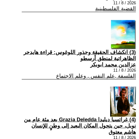
2026 / 8 / 11
القضية الفلسطينية
(3) انكشاف الحقيقة وجذور اللوغوس: قراءة هايدجر
الظاهراتية لمنطق أرسطو
عزالدين محمد ابوبكر
2026 / 8 / 11
الفلسفة ,علم النفس , وعلم الاجتماع
(4) غراتسيا ديليدا Grazia Deledda بعد مئة عام من
نوبل، حين يتحول المكان البعيد إلى وطنٍ للإنسان
هاشم معتوق
2026 / 8 / 11