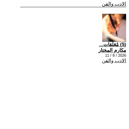
الادب والفن
(5) مُعَلَقات...
مكارم المختار
2026 / 8 / 11
الادب والفن