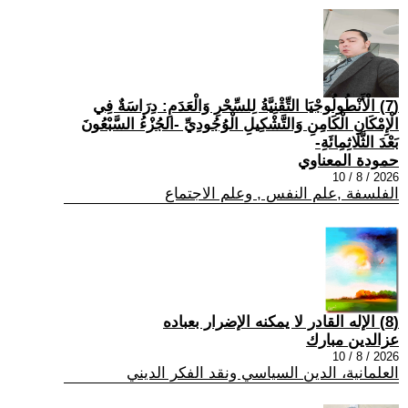
(7) الْأَنْطُولُوجْيَا التِّقْنِيَّةُ لِلسِّحْرِ وَالْعَدَمِ: دِرَاسَةٌ فِي
الْإِمْكَانِ الْكَامِنِ وَالتَّشْكِيلِ الْوُجُودِيِّ -الجُزْءُ السَّبْعُونَ
بَعْدَ الثَّلَاثِمِائَةِ-
حمودة المعناوي
2026 / 8 / 10
الفلسفة ,علم النفس , وعلم الاجتماع
(8) الإله القادر لا يمكنه الإضرار بعباده
عزالدين مبارك
2026 / 8 / 10
العلمانية، الدين السياسي ونقد الفكر الديني