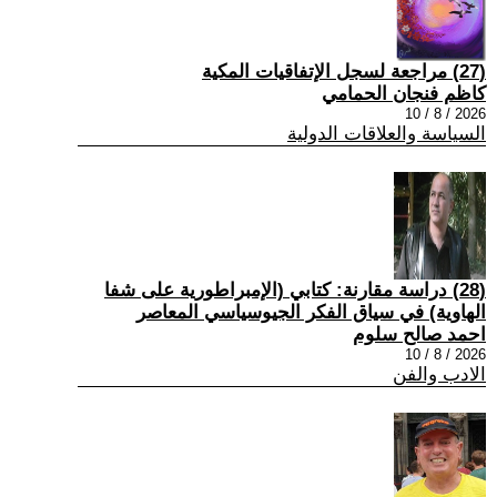
(27) مراجعة لسجل الإتفاقيات المكية
كاظم فنجان الحمامي
2026 / 8 / 10
السياسة والعلاقات الدولية
(28) دراسة مقارنة: كتابي (الإمبراطورية على شفا
الهاوية) في سياق الفكر الجيوسياسي المعاصر
احمد صالح سلوم
2026 / 8 / 10
الادب والفن