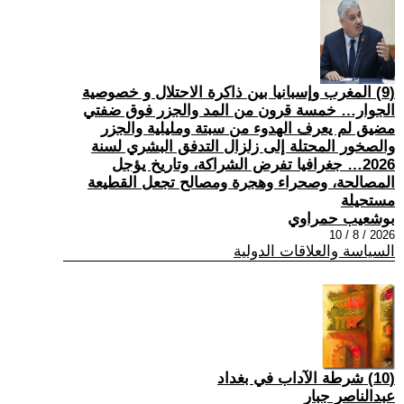
(9) المغرب وإسبانيا بين ذاكرة الاحتلال و خصوصية
الجوار… خمسة قرون من المد والجزر فوق ضفتي
مضيق لم يعرف الهدوء من سبتة ومليلية والجزر
والصخور المحتلة إلى زلزال التدفق البشري لسنة
2026… جغرافيا تفرض الشراكة، وتاريخ يؤجل
المصالحة، وصحراء وهجرة ومصالح تجعل القطيعة
مستحيلة
بوشعيب حمراوي
2026 / 8 / 10
السياسة والعلاقات الدولية
(10) شرطة الآداب في بغداد
عبدالناصر جبار