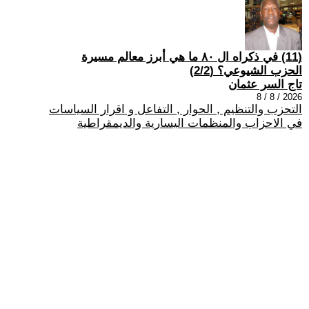
(11) في ذكراه ال ٨٠ ما هي أبرز معالم مسيرة
الحزب الشيوعي؟ (2/2)
تاج السر عثمان
2026 / 8 / 8
التحزب والتنظيم , الحوار , التفاعل و اقرار السياسات
في الاحزاب والمنظمات اليسارية والديمقراطية