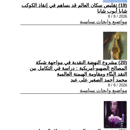
(19) تقليص سكان العالم قد يساهم في إنقاذ الكوكب
شابا أيوب شابا
2026 / 8 / 8
مواضيع وابحاث سياسية
(20) مشروع النهضة النقدية في مواجهة شبكة
المصالح الصهيو-أمريكية : دراسة في التكامل بين
النقد البنّاء ومقاومة الهيمنة العالمية
محمد أحمد الصغير على عيد
2026 / 8 / 8
مواضيع وابحاث سياسية