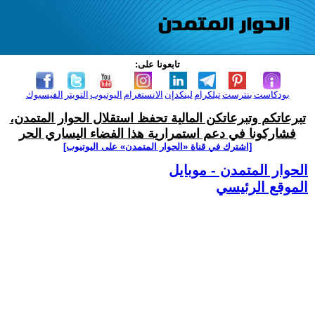
تابعونا على:
بودكاست
بنترست
تيلكرام
لينكدإن
الانستغرام
اليوتيوب
التويتر
الفيسبوك
تبرعاتكم وتبرعاتكن المالية تحفظ استقلال الحوار المتمدن،
فشاركونا في دعم استمرارية هذا الفضاء اليساري الحر
[اشترك في قناة ‫«الحوار المتمدن» على اليوتيوب]
الحوار المتمدن - موبايل
الموقع الرئيسي