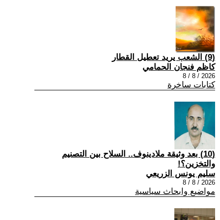
(9) الشعب يريد تعطيل القطار
كاظم فنجان الحمامي
2026 / 8 / 8
كتابات ساخرة
(10) بعد وثيقة ملادينوف.. السلاح بين التصنيم
والتخزين؟!
سليم يونس الزريعي
2026 / 8 / 8
مواضيع وابحاث سياسية