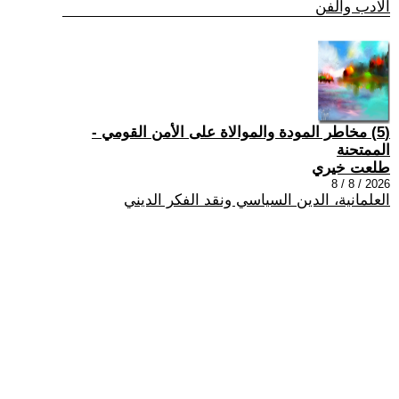
الادب والفن
(5) مخاطر المودة والموالاة على الأمن القومي -
الممتحنة
طلعت خيري
2026 / 8 / 8
العلمانية، الدين السياسي ونقد الفكر الديني