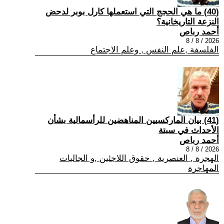
(40) ما هي الحجج التي استعملها كارل بوبر لدحض
النزعة التاريخانية؟
أحمد رباص
2026 / 8 / 8
الفلسفة ,علم النفس , وعلم الاجتماع
(41) بيان الماركسيين المناهضين للرأسمالية بشأن
الأحداث في سبتة
أحمد رباص
2026 / 8 / 8
الهجرة , العنصرية , حقوق اللاجئين ,و الجاليات
المهاجرة