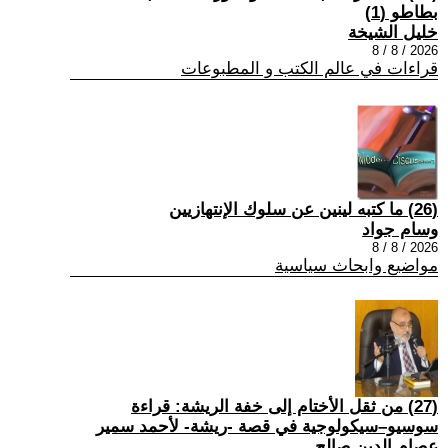
بطاطو (1)
خليل الشيخة
2026 / 8 / 8
قراءات في عالم الكتب و المطبوعات
(26) ما كتبه لينين عن سلوك الإنتهازيين
وسام جواد
2026 / 8 / 8
مواضيع وابحاث سياسية
(27) من ثقل الأختام إلى خفة الريشة: قراءة
سوسيو–سيكولوجية في قصة -ريشة- لأحمد سمير
عصام الدين صالح