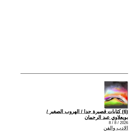
(6) كتابات قصيرة جدا / الهروب الصغير /
بويعلاوي عبد الرحمان
2026 / 8 / 8
الادب والفن