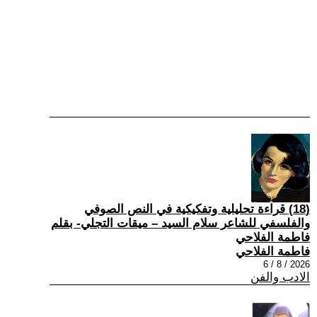
(18) قراءة تحليلية وتفكيكية في النص الصوفي
والفلسفي للشاعر سلام السيد – ميقات التجلي- بقلم
فاطمة الفلاحي
فاطمة الفلاحي
2026 / 8 / 6
الادب والفن