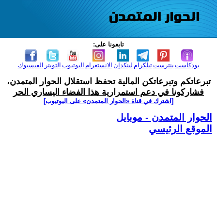
تابعونا على:
بودكاست
بنترست
تيلكرام
لينكدإن
الانستغرام
اليوتيوب
التويتر
الفيسبوك
تبرعاتكم وتبرعاتكن المالية تحفظ استقلال الحوار المتمدن،
فشاركونا في دعم استمرارية هذا الفضاء اليساري الحر
[اشترك في قناة ‫«الحوار المتمدن» على اليوتيوب]
الحوار المتمدن - موبايل
الموقع الرئيسي