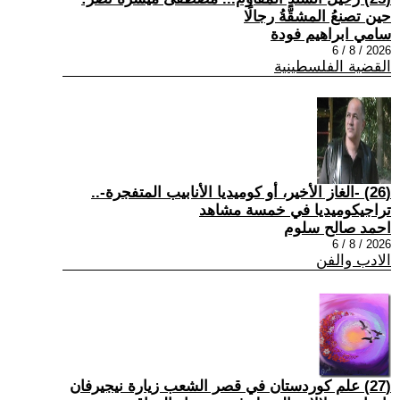
حين تصنعُ المشقَّةُ رجالًا
سامي ابراهيم فودة
2026 / 8 / 6
القضية الفلسطينية
(26) -الغاز الأخير، أو كوميديا الأنابيب المتفجرة-..
تراجيكوميديا في خمسة مشاهد
احمد صالح سلوم
2026 / 8 / 6
الادب والفن
(27) علم كوردستان في قصر الشعب زيارة نيجيرفان