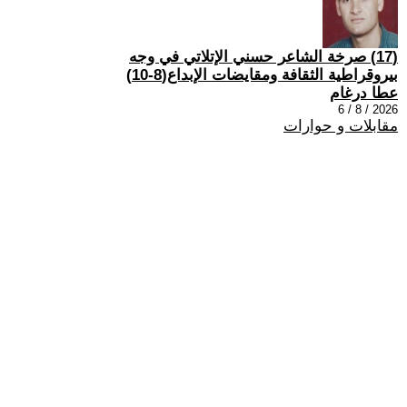
(17) صرخة الشاعر حسني الإتلاتي في وجه
بيروقراطية الثقافة ومقايضات الإبداع(8-10)
عطا درغام
2026 / 8 / 6
مقابلات و حوارات