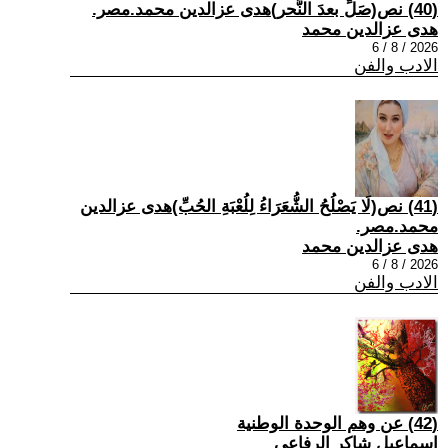
(40) نص(صَلِّ بعدَ النَّحر)هدى عزالدين محمد.مصر.
هدى عزالدين محمد
2026 / 8 / 6
الادب والفن
(41) نص(لَا يَصْلُحُ الشُّعَرَاءُ لِلُعْبَةِ الحُبِّ)هدى عزالدين
محمد.مصر.
هدى عزالدين محمد
2026 / 8 / 6
الادب والفن
(42) عن وهم الوحدة الوطنية
اسماعيل شاكر الرفاعي