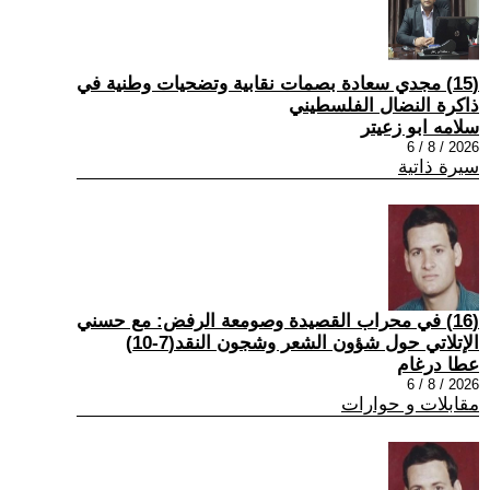
(15) مجدي سعادة بصمات نقابية وتضحيات وطنية في
ذاكرة النضال الفلسطيني
سلامه ابو زعيتر
2026 / 8 / 6
سيرة ذاتية
(16) في محراب القصيدة وصومعة الرفض: مع حسني
الإتلاتي حول شؤون الشعر وشجون النقد(7-10)
عطا درغام
2026 / 8 / 6
مقابلات و حوارات