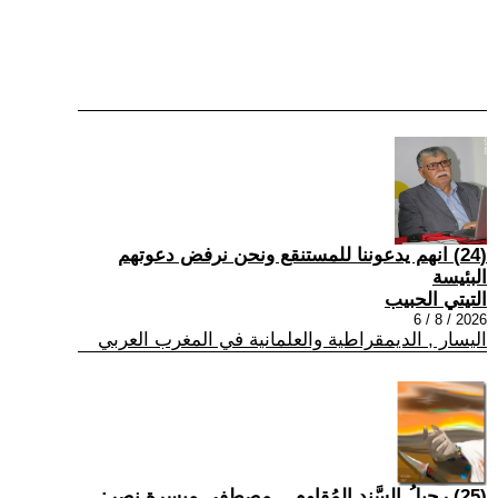
(24) انهم يدعوننا للمستنقع ونحن نرفض دعوتهم
البئيسة
التيتي الحبيب
2026 / 8 / 6
اليسار , الديمقراطية والعلمانية في المغرب العربي
(25) رحيلُ السَّندِ المُقاوم... مصطفى ميسرة نصر: