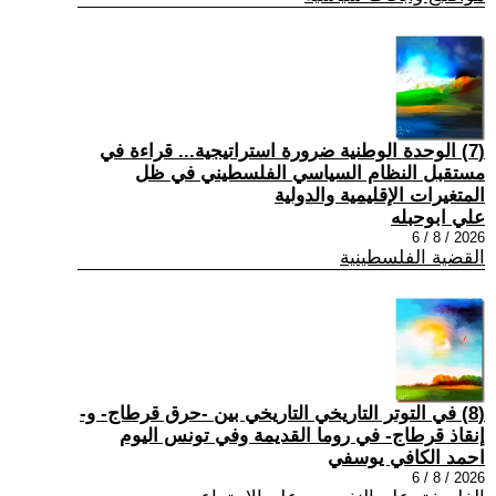
(7) الوحدة الوطنية ضرورة استراتيجية... قراءة في
مستقبل النظام السياسي الفلسطيني في ظل
المتغيرات الإقليمية والدولية
علي ابوحبله
2026 / 8 / 6
القضية الفلسطينية
(8) في التوتر التاريخي التاريخي بين -حرق قرطاج- و-
إنقاذ قرطاج- في روما القديمة وفي تونس اليوم
احمد الكافي يوسفي
2026 / 8 / 6