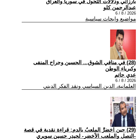
بارزاني ودلالات التحول في سوريا والعراق
عبدالرحمن كلو
2026 / 8 / 6
مواضيع وابحاث سياسية
(28) في منافي الشوق... الحسين وجراح المنفى
وكبرياء الوطن
عدي حاتم
2026 / 8 / 6
العلمانية، الدين السياسي ونقد الفكر الديني
(29) حين اخضرَّ الملعبُ بالدم: قراءة نقدية في قصة
-النصل والملعب الأخضر- لحيدر حسين سويري