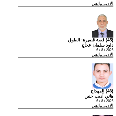
الادب والفن
(45) قصة قصيرة: الطوق
داود سلمان عجاج
2026 / 8 / 6
الادب والفن
(46) المهداج
هاني أديب حنين
2026 / 8 / 6
الادب والفن