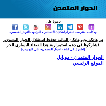
تابعونا على:
بودكاست
بنترست
تيلكرام
لينكدإن
الانستغرام
اليوتيوب
التويتر
الفيسبوك
تبرعاتكم وتبرعاتكن المالية تحفظ استقلال الحوار المتمدن،
فشاركونا في دعم استمرارية هذا الفضاء اليساري الحر
[اشترك في قناة ‫«الحوار المتمدن» على اليوتيوب]
الحوار المتمدن - موبايل
الموقع الرئيسي