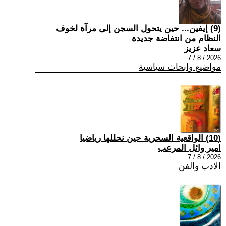
(9) إيفين... حين يتحول السجن إلى مرآة لخوف
النظام من انتفاضة جديدة
سعاد عزيز
2026 / 8 / 7
مواضيع وابحاث سياسية
(10) الواقعية السحرية حين نحللها رياضيا
امير وائل المرعب
2026 / 8 / 7
الادب والفن