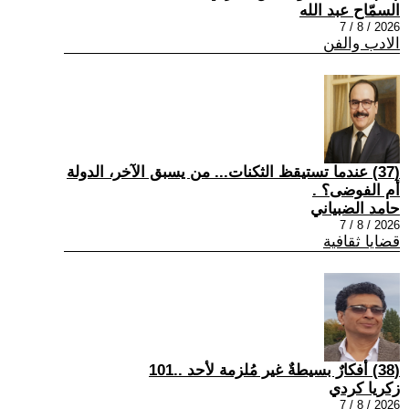
السمّاح عبد الله
2026 / 8 / 7
الادب والفن
(37) عندما تستيقظ الثكنات... من يسبق الآخر، الدولة
أم الفوضى؟ .
حامد الضبياني
2026 / 8 / 7
قضايا ثقافية
(38) أفكارٌ بسيطةٌ غير مُلزمة لأحد ..101
زكريا كردي
2026 / 8 / 7