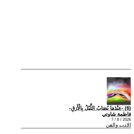
(6) -عِنْدَمَا يُصَابُ اللَّيْلُ بِالْأَرَقِ-
فاطمة شاوتي
2026 / 8 / 7
الادب والفن