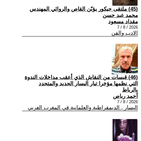
(45) ملتقى جيكور يؤبّن القاص والروائي المهندس
محمد عبد حسن
مقداد مسعود
2026 / 8 / 7
الادب والفن
(46) قبسات من النقاش الذي أعقب مداخلات الندوة
التي نظمها مؤخرا تيار اليسار الجديد والمتجدد
بالرباط
أحمد رباص
2026 / 8 / 7
اليسار , الديمقراطية والعلمانية في المغرب العربي