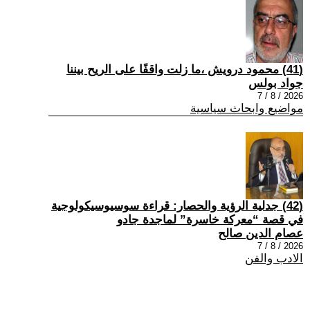
(41) محمود درويش ،ما زلت واقفًا على الريح بيننا
جواد بولس
2026 / 8 / 7
مواضيع وابحاث سياسية
(42) جدلية الرؤية والحصار: قراءة سوسيوسيكولوجية
في قصة “معركة خاسرة” لماجدة جادو
عصام الدين صالح
2026 / 8 / 7
الادب والفن