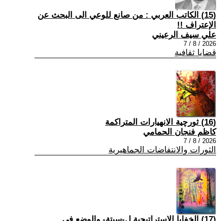
(15) الكاتب العربي : من صانع للوعي الى البحث عن
الإعتراف !!
علي سيف الرعيني
2026 / 8 / 7
قضايا ثقافية
(16) ثورچية الانهيارات المتراكمة
كاظم فنجان الحمامي
2026 / 8 / 7
الثورات والانتفاضات الجماهيرية
(17) الخفايا الاستراتيجية ل-سبتة- والوضع في