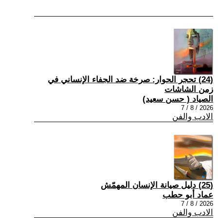
(24) تحجر الحوار: صرخة ضد الجفاء الإنساني في
زمن الشاشات
الصياد ‏( حسن سعيد‏)
2026 / 8 / 7
الادب والفن
(25) دليل صيانة الإنسان المهمّش
عماد أبو حطب
2026 / 8 / 7
الادب والفن