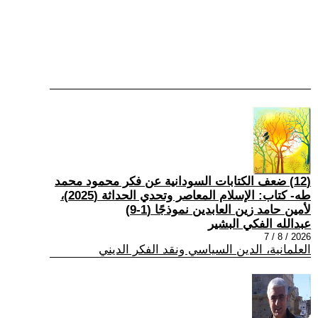
(12) ضعف الكتابات السودانية عن فكر محمود محمد
طه- كتاب: الإسلام المعاصر وتحدي الحداثة (2025)،
لأمين حامد زين العابدين نموذجًا (1-9)
عبدالله الفكي البشير
2026 / 8 / 7
العلمانية، الدين السياسي ونقد الفكر الديني