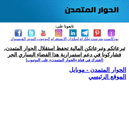
تابعونا على:
بودكاست
بنترست
تيلكرام
لينكدإن
الانستغرام
اليوتيوب
التويتر
الفيسبوك
تبرعاتكم وتبرعاتكن المالية تحفظ استقلال الحوار المتمدن،
فشاركونا في دعم استمرارية هذا الفضاء اليساري الحر
[اشترك في قناة ‫«الحوار المتمدن» على اليوتيوب]
الحوار المتمدن - موبايل
الموقع الرئيسي