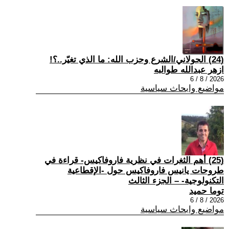
(24) الجولاني/الشرع وحزب الله: ما الذي تغيّر..؟!
ازهر عبدالله طوالبه
2026 / 8 / 6
مواضيع وابحاث سياسية
(25) أهم الثغرات في نظرية فاروفاكيس- قراءة في
طروحات يانيس فاروفاكيس حول -الإقطاعية
التكنولوجية- – الجزء الثالث
توما حميد
2026 / 8 / 6
مواضيع وابحاث سياسية