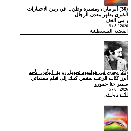
(30) أبو مازن ومسيرة وطن... في زمن الاختبارات
الكبرى يظهر معدن الرجال
رامي الغف
2026 / 8 / 6
القضية الفلسطينية
(31) يجري في هوليوود تحويل رواية -اليأس- لأحد
أبرز كتّاب الرعب ستيفن كينك إلى فيلم سينمائي
سمير حنا خمورو
2026 / 8 / 6
الادب والفن