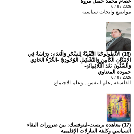
عصام محمد جميل مروة
2026 / 8 / 6
مواضيع وابحاث سياسية
(16) الْأَنْطُولُوجْيَا التِّقْنِيَّةُ لِلسِّحْرِ وَالْعَدَمِ: دِرَاسَةٌ فِي
الْإِمْكَانِ الْكَامِنِ وَالتَّشْكِيلِ الْوُجُودِيِّ -الجُزْءُ الحَادِي
وَالسِّتُّونَ بَعْدَ الثَّلَاثِمِائَةِ-
حمودة المعناوي
2026 / 8 / 6
الفلسفة ,علم النفس , وعلم الاجتماع
(17) معاهدة بريست-ليتوفسك: بين ضرورات البقاء
السياسي وكلفة التنازلات الإقليمية