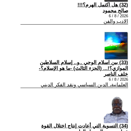
(32) هل اكتمل الهرم؟!!!
صالح محمود
2026 / 8 / 6
الادب والفن
(33) بين اسلام الوحي ..و.. إسلام السلاطين
الموازي؟!... (الجزء الثالث) -ما هو الإسلام؟-
خلف الناصر
2026 / 8 / 6
العلمانية، الدين السياسي ونقد الفكر الديني
(34) التسوية التي أعادت إنتاج اختلال القوة