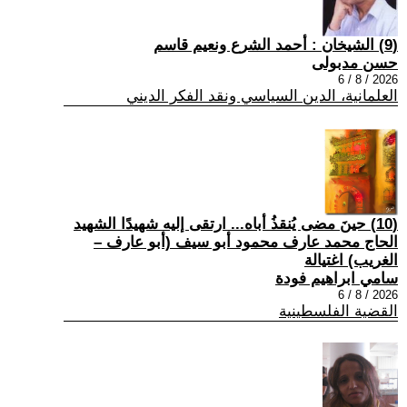
(9) الشيخان : أحمد الشرع ونعيم قاسم
حسن مدبولى
2026 / 8 / 6
العلمانية، الدين السياسي ونقد الفكر الديني
(10) حينَ مضى يُنقذُ أباه... ارتقى إليه شهيدًا الشهيد
الحاج محمد عارف محمود أبو سيف (أبو عارف –
الغريب) اغتيالة
سامي ابراهيم فودة
2026 / 8 / 6
القضية الفلسطينية