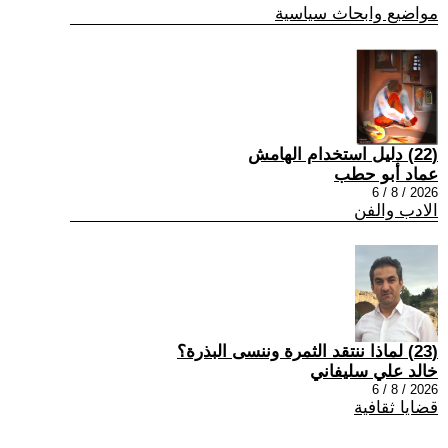
مواضيع وابحاث سياسية
(22) دليل استخدام الهامش
عماد أبو حطب
2026 / 8 / 6
الادب والفن
(23) لماذا ننتقد الثمرة وننسى البذرة؟
خالد علي سليفاني
2026 / 8 / 6
قضايا ثقافية