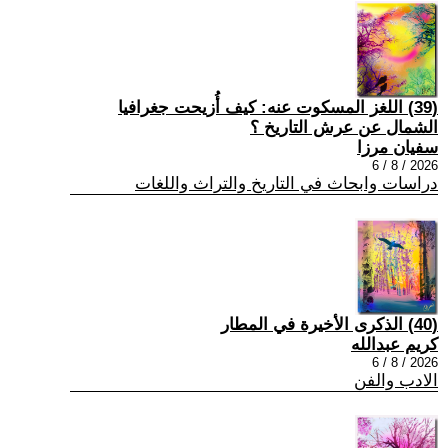
(39) اللغز المسكوت عنه: كيف أُزيحت جغرافيا
الشمال عن عرش التاريخ ؟
سفيان مرزا
2026 / 8 / 6
دراسات وابحاث في التاريخ والتراث واللغات
(40) الذكرى الأخيرة في المطار
كريم عبدالله
2026 / 8 / 6
الادب والفن