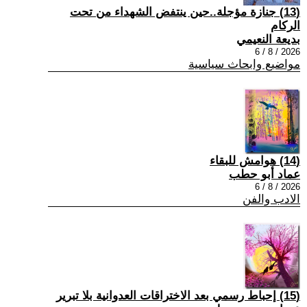
(13) جنازة مؤجلة..حين ينتفض الشهداء من تحت
الركام
بديعة النعيمي
2026 / 8 / 6
مواضيع وابحاث سياسية
(14) هوامش للبقاء
عماد أبو حطب
2026 / 8 / 6
الادب والفن
(15) إحباط رسمي بعد الاختراقات العدوانية بلا تبرير