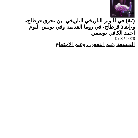
(47) في التوتر التاريخي التاريخي بين -حرق قرطاج-
و-إنقاذ قرطاج- في روما القديمة وفي تونس اليوم
احمد الكافي يوسفي
2026 / 8 / 6
الفلسفة ,علم النفس , وعلم الاجتماع