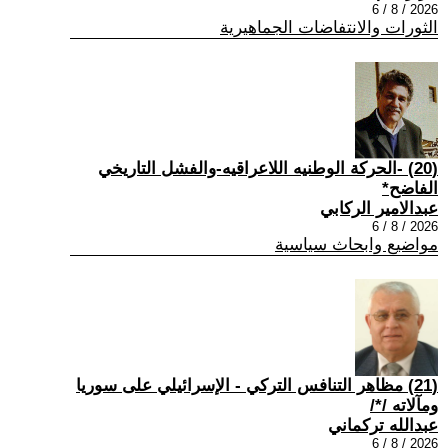
2026 / 8 / 6
الثورات والانتفاضات الجماهيرية
(20) -الحركة الوطنيه اللاعراقيه-والفشل التاريخي
الفاضح*
عبدالامير الركابي
2026 / 8 / 6
مواضيع وابحاث سياسية
(21) مظاهر التنافس التركي - الإسرائيلي على سوريا
ومآلاته /*/
عبدالله تركماني
2026 / 8 / 6