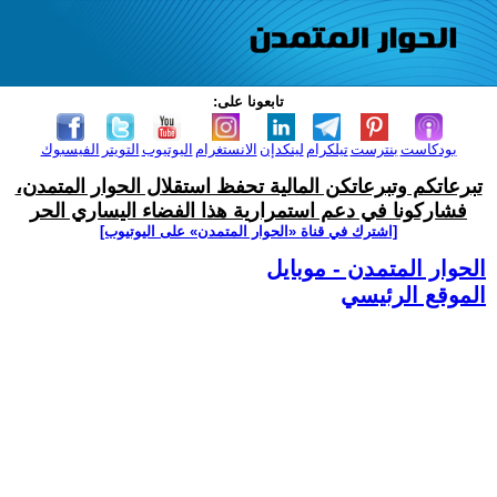
تابعونا على:
بودكاست
بنترست
تيلكرام
لينكدإن
الانستغرام
اليوتيوب
التويتر
الفيسبوك
تبرعاتكم وتبرعاتكن المالية تحفظ استقلال الحوار المتمدن،
فشاركونا في دعم استمرارية هذا الفضاء اليساري الحر
[اشترك في قناة ‫«الحوار المتمدن» على اليوتيوب]
الحوار المتمدن - موبايل
الموقع الرئيسي