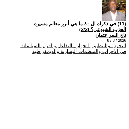
(11) في ذكراه ال ٨٠ ما هي أبرز معالم مسيرة
الحزب الشيوعي؟ (2/2)
تاج السر عثمان
2026 / 8 / 8
التحزب والتنظيم , الحوار , التفاعل و اقرار السياسات
في الاحزاب والمنظمات اليسارية والديمقراطية