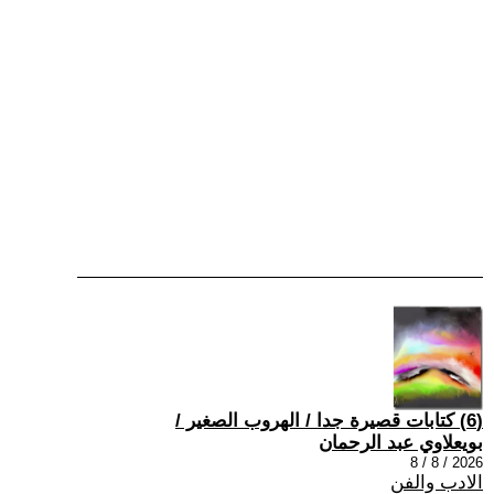
(6) كتابات قصيرة جدا / الهروب الصغير /
بويعلاوي عبد الرحمان
2026 / 8 / 8
الادب والفن