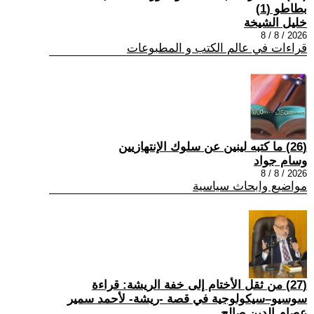
بطاطو (1)
خليل الشيخة
2026 / 8 / 8
قراءات في عالم الكتب و المطبوعات
(26) ما كتبه لينين عن سلوك الإنتهازيين
وسام جواد
2026 / 8 / 8
مواضيع وابحاث سياسية
(27) من ثقل الأختام إلى خفة الريشة: قراءة
سوسيو–سيكولوجية في قصة -ريشة- لأحمد سمير
عصام الدين صالح