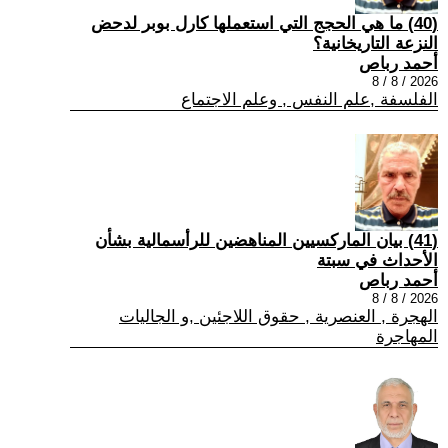
(40) ما هي الحجج التي استعملها كارل بوبر لدحض
النزعة التاريخانية؟
أحمد رباص
2026 / 8 / 8
الفلسفة ,علم النفس , وعلم الاجتماع
(41) بيان الماركسيين المناهضين للرأسمالية بشأن
الأحداث في سبتة
أحمد رباص
2026 / 8 / 8
الهجرة , العنصرية , حقوق اللاجئين ,و الجاليات
المهاجرة