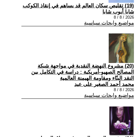
(19) تقليص سكان العالم قد يساهم في إنقاذ الكوكب
شابا أيوب شابا
2026 / 8 / 8
مواضيع وابحاث سياسية
(20) مشروع النهضة النقدية في مواجهة شبكة
المصالح الصهيو-أمريكية : دراسة في التكامل بين
النقد البنّاء ومقاومة الهيمنة العالمية
محمد أحمد الصغير على عيد
2026 / 8 / 8
مواضيع وابحاث سياسية