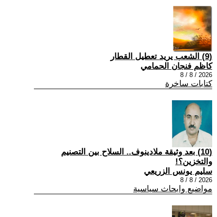
(9) الشعب يريد تعطيل القطار
كاظم فنجان الحمامي
2026 / 8 / 8
كتابات ساخرة
(10) بعد وثيقة ملادينوف.. السلاح بين التصنيم
والتخزين؟!
سليم يونس الزريعي
2026 / 8 / 8
مواضيع وابحاث سياسية