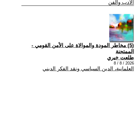
الادب والفن
(5) مخاطر المودة والموالاة على الأمن القومي -
الممتحنة
طلعت خيري
2026 / 8 / 8
العلمانية، الدين السياسي ونقد الفكر الديني