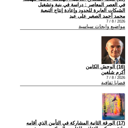
في العصر المعاصر : دراسة في بنية وتشغيل
الشبكات العابرة للحدود وإعادة إنتاج التبعية
محمد أحمد الصغير على عيد
2026 / 8 / 7
مواضيع وابحاث سياسية
(16) الوحش الكامن
أكرم شلغين
2026 / 8 / 7
قضايا ثقافية
(17) الورقة الثانية المشاركة في التأبين الذي أقامه