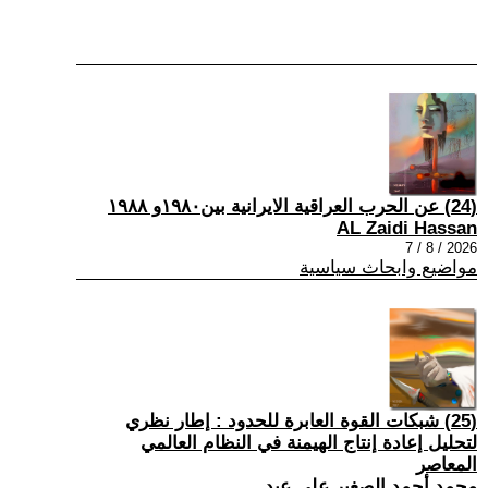
(24) عن الحرب العراقية الايرانية بين١٩٨٠و ١٩٨٨
AL Zaidi Hassan
2026 / 8 / 7
مواضيع وابحاث سياسية
(25) شبكات القوة العابرة للحدود : إطار نظري
لتحليل إعادة إنتاج الهيمنة في النظام العالمي
المعاصر
محمد أحمد الصغير على عيد