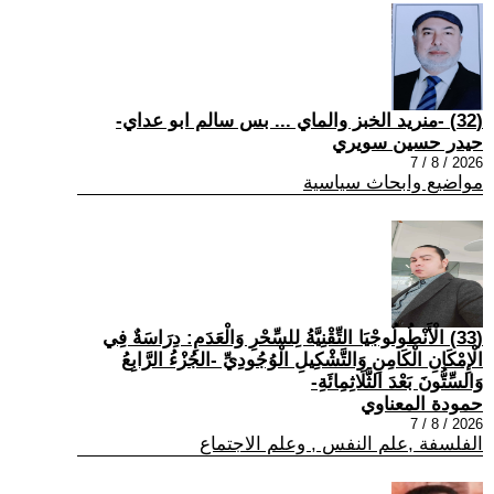
(32) -منريد الخبز والماي ... بس سالم ابو عداي-
حيدر حسين سويري
2026 / 8 / 7
مواضيع وابحاث سياسية
(33) الْأَنْطُولُوجْيَا التِّقْنِيَّةُ لِلسِّحْرِ وَالْعَدَمِ: دِرَاسَةٌ فِي
الْإِمْكَانِ الْكَامِنِ وَالتَّشْكِيلِ الْوُجُودِيِّ -الجُزْءُ الرَّابِعُ
وَالسِّتُّونَ بَعْدَ الثَّلَاثِمِائَةِ-
حمودة المعناوي
2026 / 8 / 7
الفلسفة ,علم النفس , وعلم الاجتماع