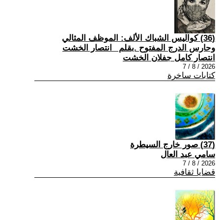
(36) كواليس الشباك الألف: الموظف المثالي
وحارس الدرج المفتوح .بقلم _انتصار الخشت
انتصار كامل جفلان الخشت
2026 / 8 / 7
كتابات ساخرة
(37) صور خارج السيطرة
سامي عبد العال
2026 / 8 / 7
قضايا ثقافية