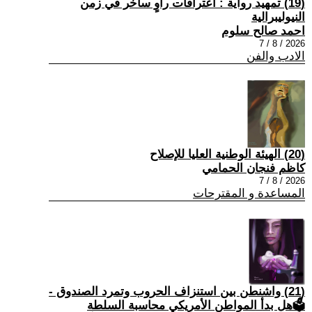
(19) تمهيد رواية : اعترافات راوٍ ساخر في زمن
النيوليبرالية
احمد صالح سلوم
2026 / 8 / 7
الادب والفن
(20) الهيئة الوطنية العليا للإصلاح
كاظم فنجان الحمامي
2026 / 8 / 7
المساعدة و المقترحات
(21) واشنطن بين استنزاف الحروب وتمرد الصندوق -
🗳هل بدأ المواطن الأمريكي محاسبة السلطة