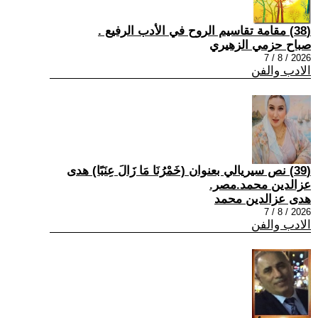
(38) مقامة تقاسيم الروح في الأدب الرفيع .
صباح حزمي الزهيري
2026 / 8 / 7
الادب والفن
(39) نص سيريالي بعنوان (خَمْرُنَا مَا زَالَ عِنَبًا) هدى
عزالدين محمد.مصر.
هدى عزالدين محمد
2026 / 8 / 7
الادب والفن