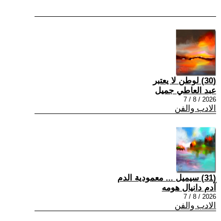
(30) لوطن لا يعتبر
عبد العاطي جميل
2026 / 8 / 7
الادب والفن
(31) سيميل ... معمودية الدم
آدم دانيال هومه
2026 / 8 / 7
الادب والفن