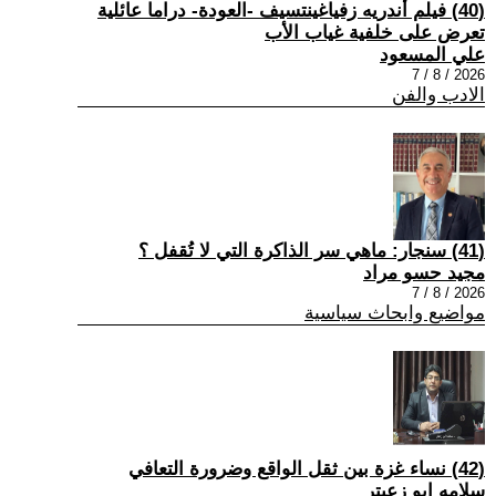
(40) فيلم أندريه زفياغينتسيف -العودة- دراما عائلية
تعرض على خلفية غياب الأب
علي المسعود
2026 / 8 / 7
الادب والفن
(41) سنجار: ماهي سر الذاكرة التي لا تُقفل ؟
مجيد حسو مراد
2026 / 8 / 7
مواضيع وابحاث سياسية
(42) نساء غزة بين ثقل الواقع وضرورة التعافي
سلامه ابو زعيتر