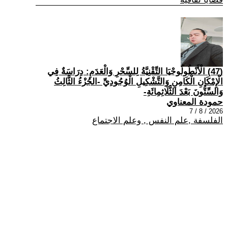
(47) الْأَنْطُولُوجْيَا التِّقْنِيَّةُ لِلسِّحْرِ وَالْعَدَمِ: دِرَاسَةٌ فِي
الْإِمْكَانِ الْكَامِنِ وَالتَّشْكِيلِ الْوُجُودِيِّ -الجُزْءُ الثَّالِثُ
وَالسِّتُّونَ بَعْدَ الثَّلَاثِمِائَةِ-
حمودة المعناوي
2026 / 8 / 7
الفلسفة ,علم النفس , وعلم الاجتماع