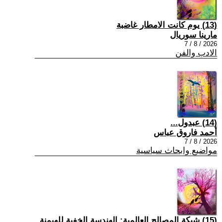
(13) يوم كانت الامطار غاضبة
مارينا سوريال
2026 / 8 / 7
الادب والفن
(14) عبدول...
أحمد فاروق عباس
2026 / 8 / 7
مواضيع وابحاث سياسية
(15) شبكة المصالح العالمية: الهندسة الخفية للهيمنة