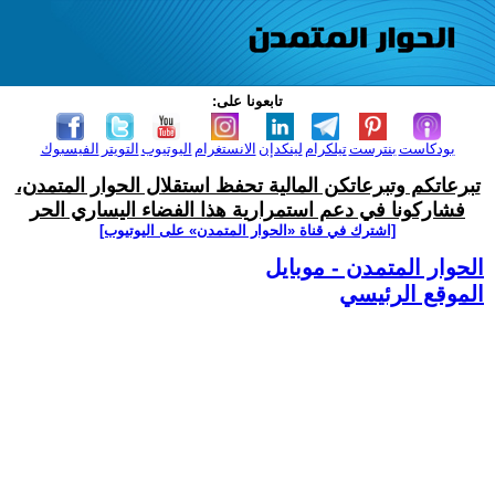
تابعونا على:
بودكاست
بنترست
تيلكرام
لينكدإن
الانستغرام
اليوتيوب
التويتر
الفيسبوك
تبرعاتكم وتبرعاتكن المالية تحفظ استقلال الحوار المتمدن،
فشاركونا في دعم استمرارية هذا الفضاء اليساري الحر
[اشترك في قناة ‫«الحوار المتمدن» على اليوتيوب]
الحوار المتمدن - موبايل
الموقع الرئيسي