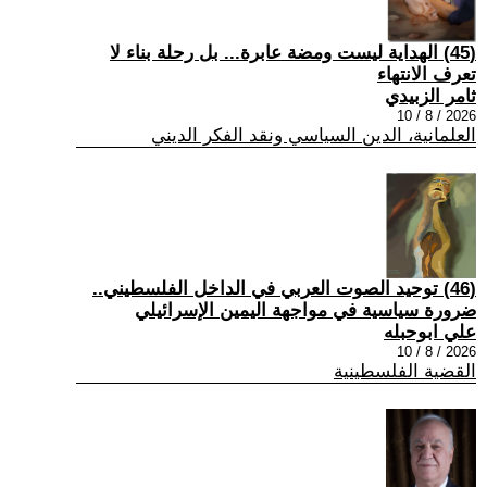
(45) الهداية ليست ومضة عابرة... بل رحلة بناء لا
تعرف الانتهاء
ثامر الزبيدي
2026 / 8 / 10
العلمانية، الدين السياسي ونقد الفكر الديني
(46) توحيد الصوت العربي في الداخل الفلسطيني..
ضرورة سياسية في مواجهة اليمين الإسرائيلي
علي ابوحبله
2026 / 8 / 10
القضية الفلسطينية