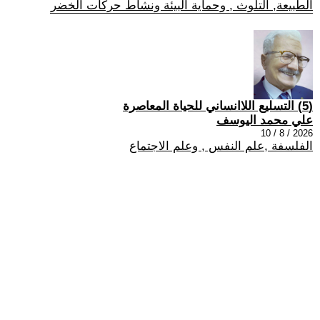
الطبيعة, التلوث , وحماية البيئة ونشاط حركات الخضر
(5) التسليع اللاانساني للحياة المعاصرة
علي محمد اليوسف
2026 / 8 / 10
الفلسفة ,علم النفس , وعلم الاجتماع