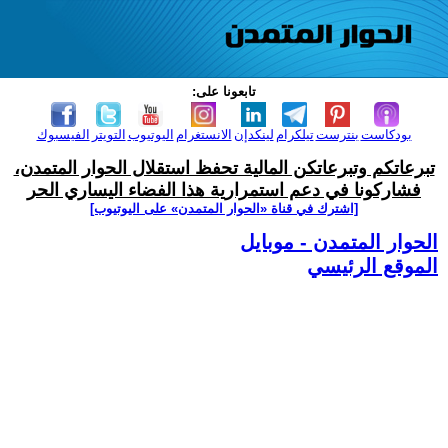
تابعونا على:
بودكاست
بنترست
تيلكرام
لينكدإن
الانستغرام
اليوتيوب
التويتر
الفيسبوك
تبرعاتكم وتبرعاتكن المالية تحفظ استقلال الحوار المتمدن،
فشاركونا في دعم استمرارية هذا الفضاء اليساري الحر
[اشترك في قناة ‫«الحوار المتمدن» على اليوتيوب]
الحوار المتمدن - موبايل
الموقع الرئيسي