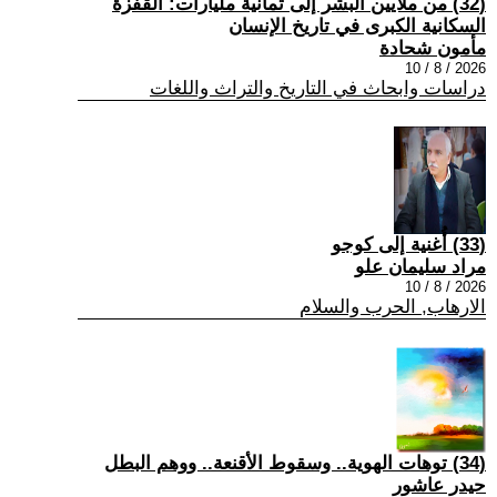
(32) من ملايين البشر إلى ثمانية مليارات: القفزة
السكانية الكبرى في تاريخ الإنسان
مأمون شحادة
2026 / 8 / 10
دراسات وابحاث في التاريخ والتراث واللغات
(33) أُغنية إلى كوجو
مراد سليمان علو
2026 / 8 / 10
الارهاب, الحرب والسلام
(34) توهات الهوية.. وسقوط الأقنعة.. ووهم البطل
حيدر عاشور