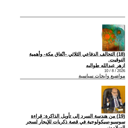
(18) التحالف الدفاعي الثلاثي -اتّفاق مكة- وأهمية
التوقيت.
ازهر عبدالله طوالبه
2026 / 8 / 10
مواضيع وابحاث سياسية
(19) من هندسة السرد إلى تأويل الذاكرة: قراءة
سوسيو-سيكولوجية في قصة ذكريات للإيجار لسحر
السلاموني