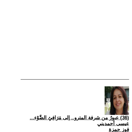
(36) عبورٌ من شرفة المترو.. إلى مَرَافِئِ الضَّوْء...
عيسى أحمديني
فوز حمزة