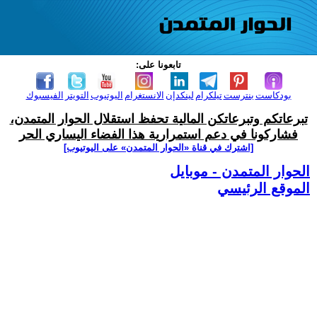
تابعونا على:
بودكاست
بنترست
تيلكرام
لينكدإن
الانستغرام
اليوتيوب
التويتر
الفيسبوك
تبرعاتكم وتبرعاتكن المالية تحفظ استقلال الحوار المتمدن،
فشاركونا في دعم استمرارية هذا الفضاء اليساري الحر
[اشترك في قناة ‫«الحوار المتمدن» على اليوتيوب]
الحوار المتمدن - موبايل
الموقع الرئيسي