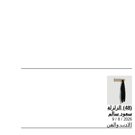
(48) الزلزلة
سعود سالم
2026 / 8 / 9
الادب والفن