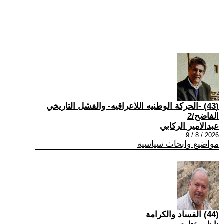
(43) -الحركة الوطنيه اللاعراقيه- والفشل التاريخي
الفاضح/2
عبدالامير الركابي
2026 / 8 / 9
مواضيع وابحاث سياسية
(44) الفساد والكرامة