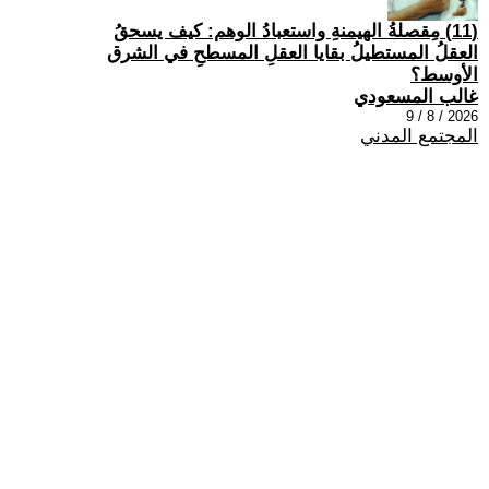
(11) مِقصلةُ الهيمنةِ واستعبادُ الوهم: كيف يسحقُ
العقلُ المستطيلُ بقايا العقلِ المسطحِ في الشرق
الأوسط؟
غالب المسعودي
2026 / 8 / 9
المجتمع المدني