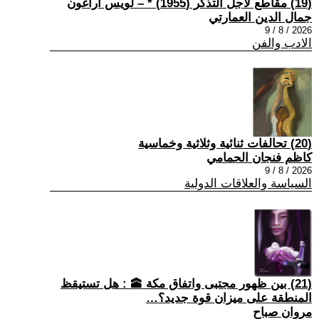
(19) مقاطع لأجل التذكر (1955) * – لويس أراغون
جمال الدين العمارتي
2026 / 8 / 9
الادب والفن
(20) تحالفات ثنائية وثلاثية وخماسية
كاظم فنجان الحمامي
2026 / 8 / 9
السياسة والعلاقات الدولية
(21) بين ظهور مجتبى واتفاق مكة 🕋 : هل تستيقظ
المنطقة على ميزان قوة جديد؟…
مروان صباح