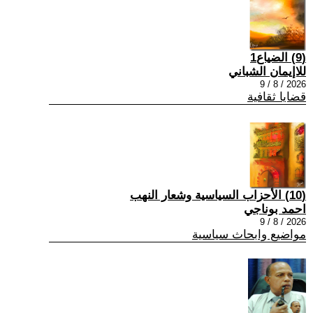
(9) الضياع1
للاإيمان الشباني
2026 / 8 / 9
قضايا ثقافية
(10) الأحزاب السياسية وشعار النهب
احمد بوناجي
2026 / 8 / 9
مواضيع وابحاث سياسية