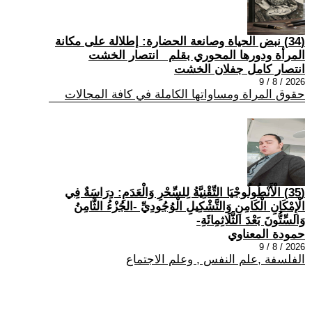
(34) نبض الحياة وصانعة الحضارة: إطلالة على مكانة
المرأة ودورها المحوري بقلم _انتصار الخشت
انتصار كامل جفلان الخشت
2026 / 8 / 9
حقوق المراة ومساواتها الكاملة في كافة المجالات
(35) الْأَنْطُولُوجْيَا التِّقْنِيَّةُ لِلسِّحْرِ وَالْعَدَمِ: دِرَاسَةٌ فِي
الْإِمْكَانِ الْكَامِنِ وَالتَّشْكِيلِ الْوُجُودِيِّ -الجُزْءُ الثَّامِنُ
وَالسِّتُّونَ بَعْدَ الثَّلَاثِمِائَةِ-
حمودة المعناوي
2026 / 8 / 9
الفلسفة ,علم النفس , وعلم الاجتماع