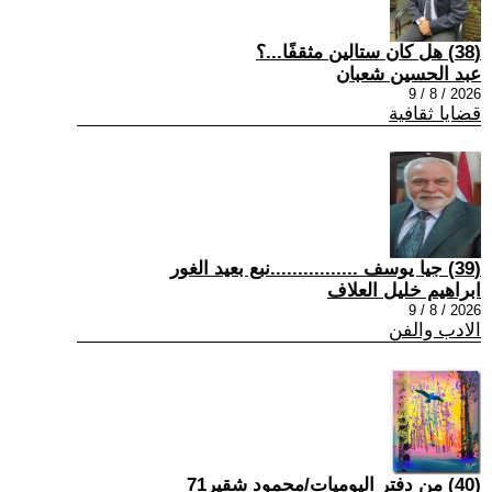
(38) هل كان ستالين مثقفًا...؟
عبد الحسين شعبان
2026 / 8 / 9
قضايا ثقافية
(39) جيا يوسف ................نبع بعيد الغور
ابراهيم خليل العلاف
2026 / 8 / 9
الادب والفن
(40) من دفتر اليوميات/محمود شقير71