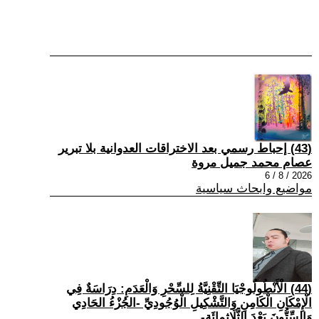
(43) إحباط رسمي بعد الاختراقات العدوانية بلا تبرير
عصام محمد جميل مروة
2026 / 8 / 6
مواضيع وابحاث سياسية
(44) الْأَنْطُولُوجْيَا التِّقْنِيَّةُ لِلسِّحْرِ وَالْعَدَمِ: دِرَاسَةٌ فِي
الْإِمْكَانِ الْكَامِنِ وَالتَّشْكِيلِ الْوُجُودِيِّ -الجُزْءُ الحَادِي
وَالسِّتُّونَ بَعْدَ الثَّلَاثِمِائَةِ-