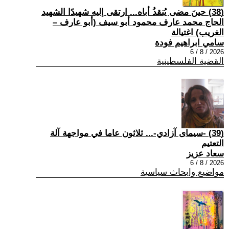
(38) حينَ مضى يُنقذُ أباه... ارتقى إليه شهيدًا الشهيد
الحاج محمد عارف محمود أبو سيف (أبو عارف –
الغريب) اغتيالة
سامي ابراهيم فودة
2026 / 8 / 6
القضية الفلسطينية
(39) -سيمای آزادي-... ثلاثون عاما في مواجهة آلة
التعتيم
سعاد عزيز
2026 / 8 / 6
مواضيع وابحاث سياسية