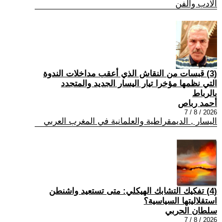
الادب والفن
(3) قبسات من النقاش الذي أعقب مداخلات الندوة
التي نظمها مؤخرا تيار اليسار الجديد والمتجدد
بالرباط
أحمد رباص
2026 / 8 / 7
اليسار , الديمقراطية والعلمانية في المغرب العربي
(4) تفكيك التشابك الهيكلي: متى تستعيد واشنطن
استقلاليتها السياسية؟
سلطان الحربي
2026 / 8 / 7