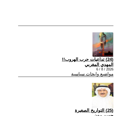
(24) تداعيات حرب الهروب!!
المهدي المغربي
2026 / 8 / 6
مواضيع وابحاث سياسية
(25) التواريخ الصغيرة
حسن مدن