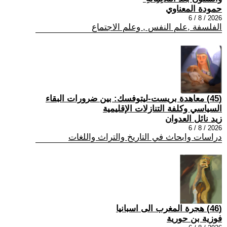
حمودة المعناوي
2026 / 8 / 6
الفلسفة ,علم النفس , وعلم الاجتماع
(45) معاهدة بريست-ليتوفسك: بين ضرورات البقاء
السياسي وكلفة التنازلات الإقليمية
زيد نائل العدوان
2026 / 8 / 6
دراسات وابحاث في التاريخ والتراث واللغات
(46) هجرة المغرب الى اسبانيا
فوزية بن حورية