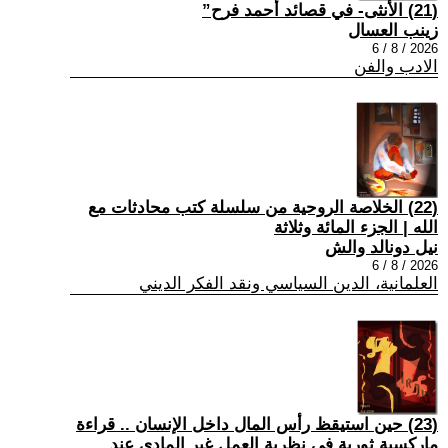
(21) الأنثى- في قصائد أحمد فرح”
زينب العسال
2026 / 8 / 6
الادب والفن
(22) الخلاصة الروحية من سلسلة كتب محادثات مع
الله | الجزء المائة وثلاثة
نيل دونالد والش
2026 / 8 / 6
العلمانية، الدين السياسي ونقد الفكر الديني
(23) حين استيقظ رأس المال داخل الإنسان .. قراءة
ماركسية ثورية في نظرية العمل غير المادي عند