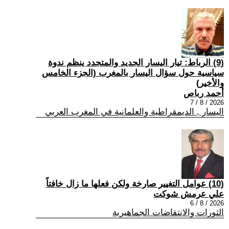
(9) الرباط: تيار اليسار الجديد والمتجدد ينظم ندوة
سياسية حول سؤال اليسار بالمغرب (الجزء الخامس
والأخير)
أحمد رباص
2026 / 8 / 7
اليسار , الديمقراطية والعلمانية في المغرب العربي
(10) عوامل التغيير صارخة ولكن فعلها ما زال خافتاً
علي عرمش شوكت
2026 / 8 / 6
الثورات والانتفاضات الجماهيرية