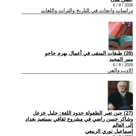
2026 / 8 / 6
دراسات وابحاث في التاريخ والتراث واللغات
(26) طبقات المنفى في أعمال بهرم حاجو
منير المجيد
2026 / 8 / 6
الادب والفن
(27) حين تعبر الطفولة حدود اللغة: جليل خزعل
وشاكر حسن راضي في مشروع ثقافي يستعيد بغداد
إلى العالم
إسماعيل نوري الربيعي