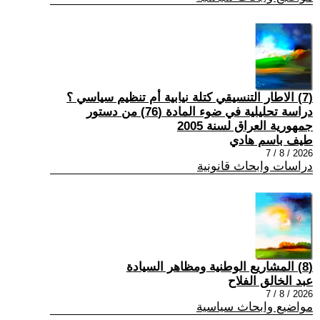
(7) الاطار التنسيقي كتلة نيابية أم تنظيم سياسي ؟
دراسة تحليلية في ضوء المادة (76) من دستور
جمهورية العراق لسنة 2005
طيف باسم هادي
2026 / 8 / 7
دراسات وابحاث قانونية
(8) المشاريع الوطنية ومظاهر السيادة
عبد الخالق الفلاح
2026 / 8 / 7
مواضيع وابحاث سياسية