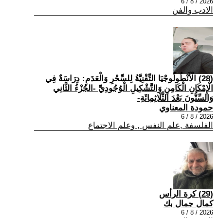
2026 / 8 / 6
الادب والفن
(28) الْأَنْطُولُوجْيَا التِّقْنِيَّةُ لِلسِّحْرِ وَالْعَدَمِ: دِرَاسَةٌ فِي
الْإِمْكَانِ الْكَامِنِ وَالتَّشْكِيلِ الْوُجُودِيِّ -الجُزْءُ الثَّانِي
وَالسِّتُّونَ بَعْدَ الثَّلَاثِمِائَةِ-
حمودة المعناوي
2026 / 8 / 6
الفلسفة ,علم النفس , وعلم الاجتماع
(29) كرة الرأس
كمال جمال بك
2026 / 8 / 6