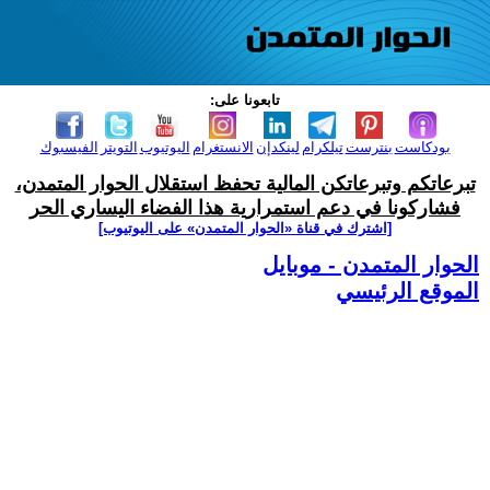
تابعونا على:
بودكاست
بنترست
تيلكرام
لينكدإن
الانستغرام
اليوتيوب
التويتر
الفيسبوك
تبرعاتكم وتبرعاتكن المالية تحفظ استقلال الحوار المتمدن،
فشاركونا في دعم استمرارية هذا الفضاء اليساري الحر
[اشترك في قناة ‫«الحوار المتمدن» على اليوتيوب]
الحوار المتمدن - موبايل
الموقع الرئيسي