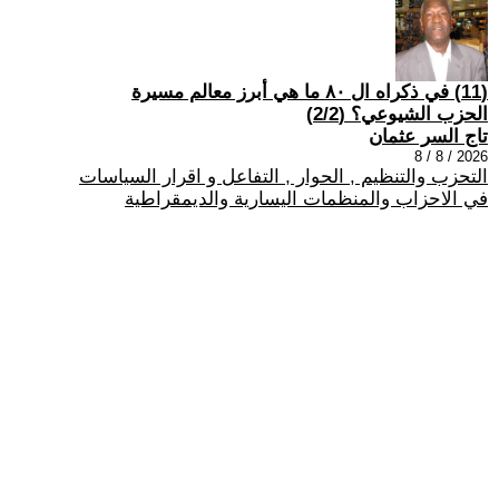
(11) في ذكراه ال ٨٠ ما هي أبرز معالم مسيرة
الحزب الشيوعي؟ (2/2)
تاج السر عثمان
2026 / 8 / 8
التحزب والتنظيم , الحوار , التفاعل و اقرار السياسات
في الاحزاب والمنظمات اليسارية والديمقراطية