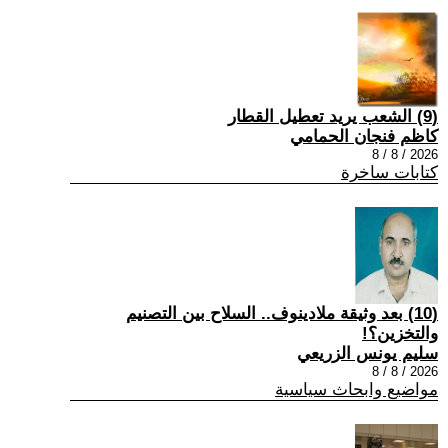
(9) الشعب يريد تعطيل القطار
كاظم فنجان الحمامي
2026 / 8 / 8
كتابات ساخرة
(10) بعد وثيقة ملادينوف.. السلاح بين التصنيم
والتخزين؟!
سليم يونس الزريعي
2026 / 8 / 8
مواضيع وابحاث سياسية