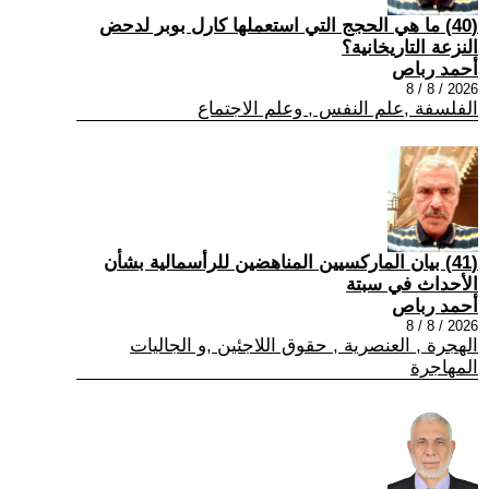
(40) ما هي الحجج التي استعملها كارل بوبر لدحض
النزعة التاريخانية؟
أحمد رباص
2026 / 8 / 8
الفلسفة ,علم النفس , وعلم الاجتماع
(41) بيان الماركسيين المناهضين للرأسمالية بشأن
الأحداث في سبتة
أحمد رباص
2026 / 8 / 8
الهجرة , العنصرية , حقوق اللاجئين ,و الجاليات
المهاجرة