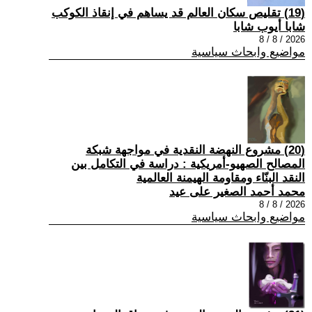
(19) تقليص سكان العالم قد يساهم في إنقاذ الكوكب
شابا أيوب شابا
2026 / 8 / 8
مواضيع وابحاث سياسية
(20) مشروع النهضة النقدية في مواجهة شبكة
المصالح الصهيو-أمريكية : دراسة في التكامل بين
النقد البنّاء ومقاومة الهيمنة العالمية
محمد أحمد الصغير على عيد
2026 / 8 / 8
مواضيع وابحاث سياسية