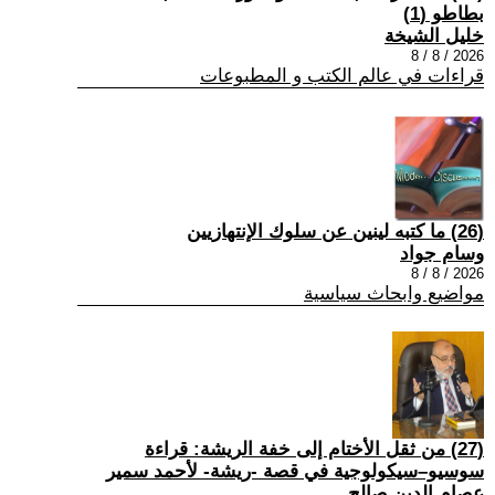
بطاطو (1)
خليل الشيخة
2026 / 8 / 8
قراءات في عالم الكتب و المطبوعات
(26) ما كتبه لينين عن سلوك الإنتهازيين
وسام جواد
2026 / 8 / 8
مواضيع وابحاث سياسية
(27) من ثقل الأختام إلى خفة الريشة: قراءة
سوسيو–سيكولوجية في قصة -ريشة- لأحمد سمير
عصام الدين صالح