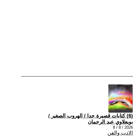
(6) كتابات قصيرة جدا / الهروب الصغير /
بويعلاوي عبد الرحمان
2026 / 8 / 8
الادب والفن