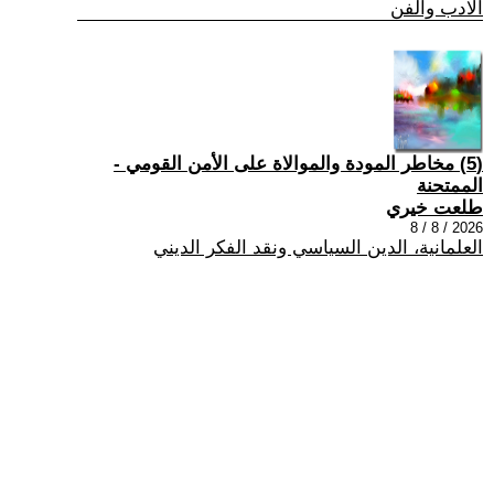
الادب والفن
(5) مخاطر المودة والموالاة على الأمن القومي -
الممتحنة
طلعت خيري
2026 / 8 / 8
العلمانية، الدين السياسي ونقد الفكر الديني