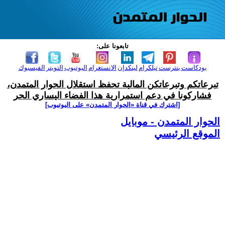
تابعونا على:
بودكاست
بنترست
تيلكرام
لينكدإن
الانستغرام
اليوتيوب
التويتر
الفيسبوك
تبرعاتكم وتبرعاتكن المالية تحفظ استقلال الحوار المتمدن،
فشاركونا في دعم استمرارية هذا الفضاء اليساري الحر
[اشترك في قناة ‫«الحوار المتمدن» على اليوتيوب]
الحوار المتمدن - موبايل
الموقع الرئيسي