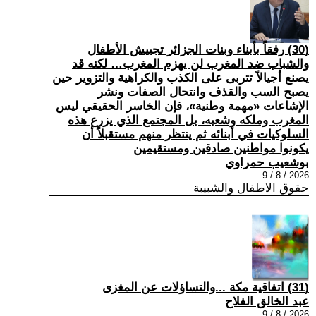
(30) رفقاً بأبناء وبنات الجزائر تجييش الأطفال
والشباب ضد المغرب لن يهزم المغرب… لكنه قد
يصنع أجيالاً تتربى على الكذب والكراهية والتزوير حين
يصبح السب والقذف وانتحال الصفات ونشر
الإشاعات «مهمة وطنية»، فإن الخاسر الحقيقي ليس
المغرب وملكه وشعبه، بل المجتمع الذي يزرع هذه
السلوكيات في أبنائه ثم ينتظر منهم مستقبلاً أن
يكونوا مواطنين صادقين ومستقيمين
بوشعيب حمراوي
2026 / 8 / 9
حقوق الاطفال والشبيبة
(31) اتفاقية مكة ...والتساؤلات عن المغزى
عبد الخالق الفلاح
2026 / 8 / 9