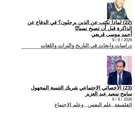
(22) لماذا نكتب عن الذين يرحلون؟ في الدفاع عن
الذاكرة قبل أن تصبح نسيانًا
أحمد موسى قريعي
2026 / 8 / 9
دراسات وابحاث في التاريخ والتراث واللغات
(23) الأخصائي الاجتماعي شريك التنمية المجهول
سامح سعيد عبد العزيز
2026 / 8 / 9
الفلسفة ,علم النفس , وعلم الاجتماع