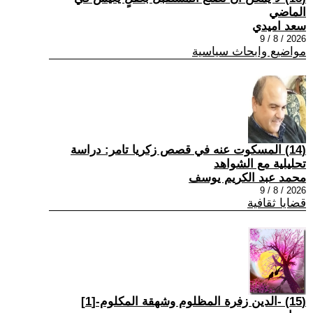
الماضي
سعد اميدي
2026 / 8 / 9
مواضيع وابحاث سياسية
(14) المسكوت عنه في قصص زكريا تامر: دراسة
تحليلية مع الشواهد
محمد عبد الكريم يوسف
2026 / 8 / 9
قضايا ثقافية
(15) -الدين زفرة المظلوم وشهقة المكلوم-[1]