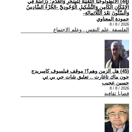
(44) الْأَنْطُولُوجْيَا التِّقْنِيَّةُ لِلسِّحْرِ وَالْعَدَمِ: دِرَاسَةٌ فِي
الْإِمْكَانِ الْكَامِنِ وَالتَّشْكِيلِ الْوُجُودِيِّ -الجُزْءُ السَّادِسُ
وَالسِّتُّونَ بَعْدَ الثَّلَاثِمِائَةِ-
حمودة المعناوي
2026 / 8 / 8
الفلسفة ,علم النفس , وعلم الاجتماع
(45) هل الزمن وهم؟! موقف فيلسوف كامبريدج
جون ماك تاغارت .. تعليق شات جي بي تي
حسين عجيب
2026 / 8 / 8
قضايا ثقافية