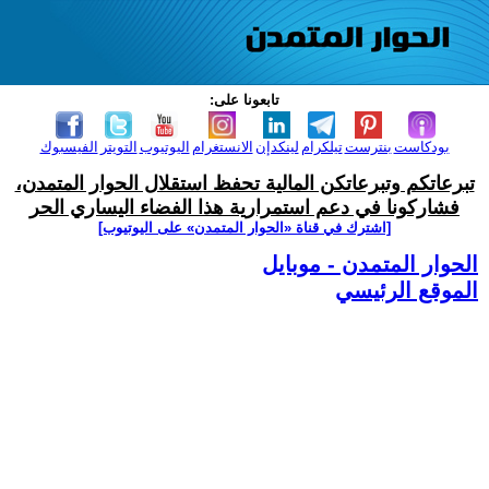
تابعونا على:
بودكاست
بنترست
تيلكرام
لينكدإن
الانستغرام
اليوتيوب
التويتر
الفيسبوك
تبرعاتكم وتبرعاتكن المالية تحفظ استقلال الحوار المتمدن،
فشاركونا في دعم استمرارية هذا الفضاء اليساري الحر
[اشترك في قناة ‫«الحوار المتمدن» على اليوتيوب]
الحوار المتمدن - موبايل
الموقع الرئيسي