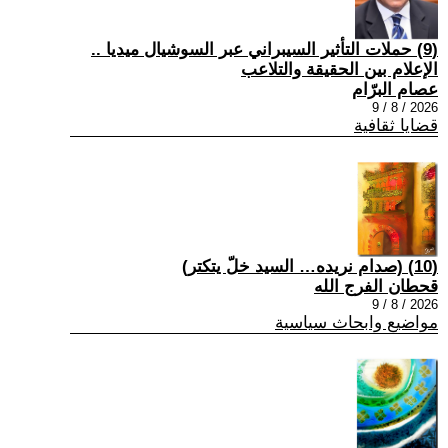
(9) حملات التأثير السيبراني عبر السوشيال ميديا ..
الإعلام بين الحقيقة والتلاعب
عصام البرّام
2026 / 8 / 9
قضايا ثقافية
(10) (صدام نريده… السيد خلّ يتكتر)
قحطان الفرج الله
2026 / 8 / 9
مواضيع وابحاث سياسية