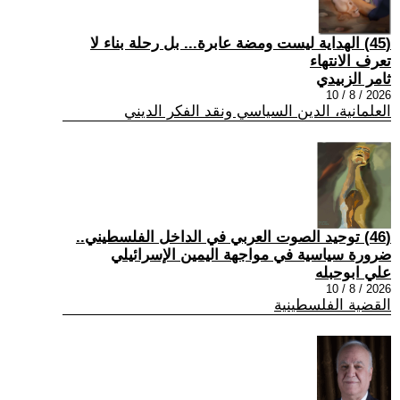
(45) الهداية ليست ومضة عابرة... بل رحلة بناء لا
تعرف الانتهاء
ثامر الزبيدي
2026 / 8 / 10
العلمانية، الدين السياسي ونقد الفكر الديني
(46) توحيد الصوت العربي في الداخل الفلسطيني..
ضرورة سياسية في مواجهة اليمين الإسرائيلي
علي ابوحبله
2026 / 8 / 10
القضية الفلسطينية