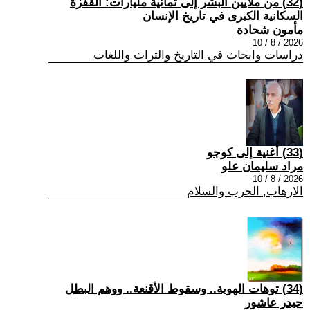
(32) من ملايين البشر إلى ثمانية مليارات: القفزة
السكانية الكبرى في تاريخ الإنسان
مأمون شحادة
2026 / 8 / 10
دراسات وابحاث في التاريخ والتراث واللغات
(33) أُغنية إلى كوجو
مراد سليمان علو
2026 / 8 / 10
الارهاب, الحرب والسلام
(34) توهات الهوية.. وسقوط الأقنعة.. ووهم البطل
حيدر عاشور