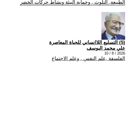
الطبيعة, التلوث , وحماية البيئة ونشاط حركات الخضر
(5) التسليع اللاانساني للحياة المعاصرة
علي محمد اليوسف
2026 / 8 / 10
الفلسفة ,علم النفس , وعلم الاجتماع