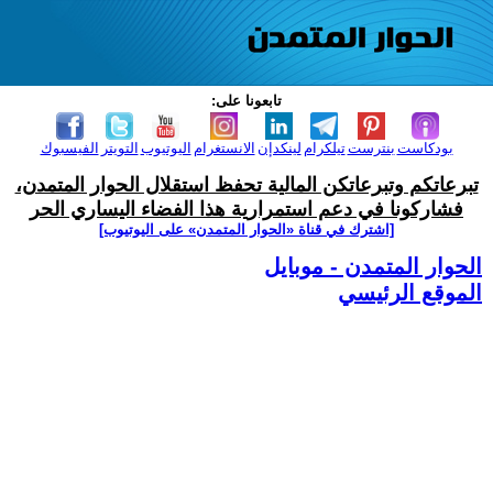
تابعونا على:
بودكاست
بنترست
تيلكرام
لينكدإن
الانستغرام
اليوتيوب
التويتر
الفيسبوك
تبرعاتكم وتبرعاتكن المالية تحفظ استقلال الحوار المتمدن،
فشاركونا في دعم استمرارية هذا الفضاء اليساري الحر
[اشترك في قناة ‫«الحوار المتمدن» على اليوتيوب]
الحوار المتمدن - موبايل
الموقع الرئيسي