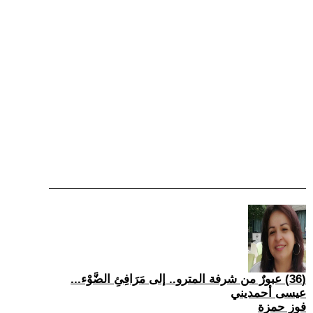
(36) عبورٌ من شرفة المترو.. إلى مَرَافِئِ الضَّوْء...
عيسى أحمديني
فوز حمزة