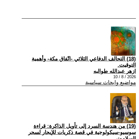
(18) التحالف الدفاعي الثلاثي -اتّفاق مكة- وأهمية
التوقيت.
ازهر عبدالله طوالبه
2026 / 8 / 10
مواضيع وابحاث سياسية
(19) من هندسة السرد إلى تأويل الذاكرة: قراءة
سوسيو-سيكولوجية في قصة ذكريات للإيجار لسحر
السلاموني