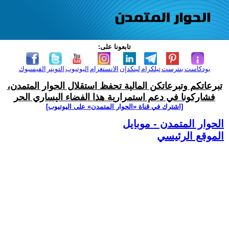
تابعونا على:
بودكاست
بنترست
تيلكرام
لينكدإن
الانستغرام
اليوتيوب
التويتر
الفيسبوك
تبرعاتكم وتبرعاتكن المالية تحفظ استقلال الحوار المتمدن،
فشاركونا في دعم استمرارية هذا الفضاء اليساري الحر
[اشترك في قناة ‫«الحوار المتمدن» على اليوتيوب]
الحوار المتمدن - موبايل
الموقع الرئيسي