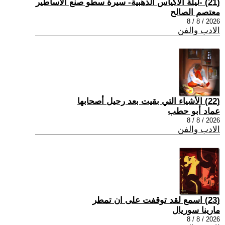
(21) -ليلة الأكياس الذهبية- سيرة سطو صنع الأساطير
معتصم الصالح
2026 / 8 / 8
الادب والفن
(22) الأشياء التي بقيت بعد رحيل أصحابها
عماد أبو حطب
2026 / 8 / 8
الادب والفن
(23) اسمع لقد توقفت على ان تمطر
مارينا سوريال
2026 / 8 / 8