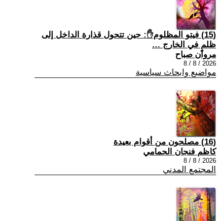
(15) فيتو المظلوم✋: حين تتحول قذارة الداخل إلى
ظلمٍ في الخارج …
مروان صباح
2026 / 8 / 8
مواضيع وابحاث سياسية
(16) مصلحون من أقوام بعيدة
كاظم فنجان الحمامي
2026 / 8 / 8
المجتمع المدني