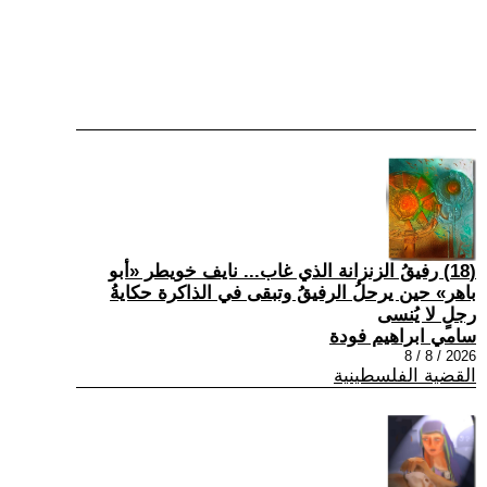
(18) رفيقُ الزنزانة الذي غاب... نايف خويطر «أبو
باهر» حين يرحلُ الرفيقُ وتبقى في الذاكرة حكايةُ
رجلٍ لا يُنسى
سامي ابراهيم فودة
2026 / 8 / 8
القضية الفلسطينية