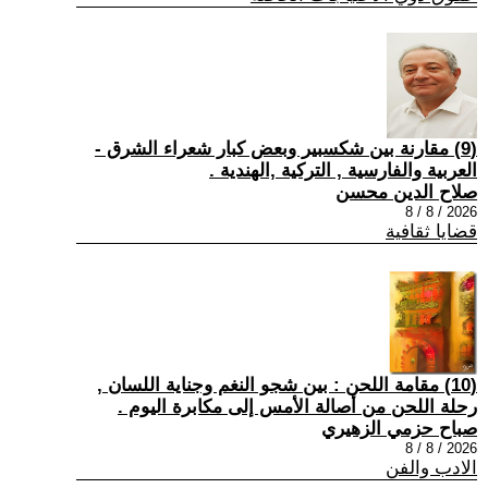
(9) مقارنة بين شكسبير وبعض كبار شعراء الشرق -
العربية والفارسية , التركية ,الهندية .
صلاح الدين محسن
2026 / 8 / 8
قضايا ثقافية
(10) مقامة اللحن : بين شجو النغم وجناية اللسان ,
رحلة اللحن من أصالة الأمس إلى مكابرة اليوم .
صباح حزمي الزهيري
2026 / 8 / 8
الادب والفن