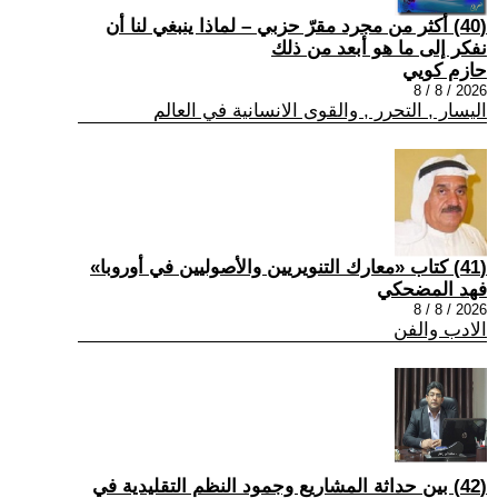
(40) أكثر من مجرد مقرّ حزبي – لماذا ينبغي لنا أن
نفكر إلى ما هو أبعد من ذلك
حازم كويي
2026 / 8 / 8
اليسار , التحرر , والقوى الانسانية في العالم
(41) كتاب «معارك التنويريين والأصوليين في أوروبا»
فهد المضحكي
2026 / 8 / 8
الادب والفن
(42) بين حداثة المشاريع وجمود النظم التقليدية في