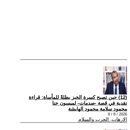
(12) حين تصبح كسرة الخبز بطلةً للمأساة: قراءة
نقدية في قصة -صدمات- لميسون حنا
محمود سلامة محمود الهايشة
2026 / 8 / 8
الارهاب, الحرب والسلام