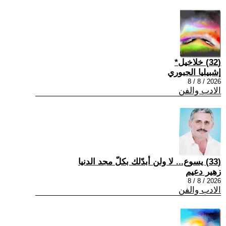
(32) خلاخيل*
إشبيليا الجبوري
2026 / 8 / 8
الادب والفن
(33) يسوع... لا ولن أبدّلك بكلّ مجد الدنيا
زهير دعيم
2026 / 8 / 8
الادب والفن