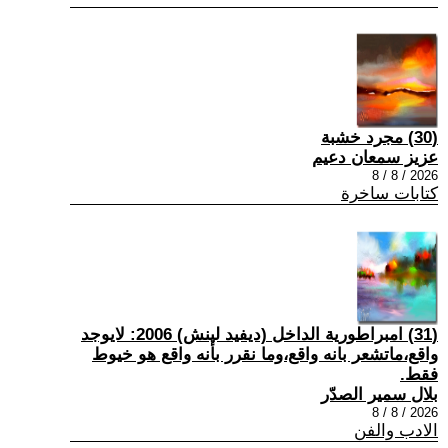
(30) مجرد خشبة
عزيز سمعان دعيم
2026 / 8 / 8
كتابات ساخرة
(31) امبراطورية الداخل (ديفيد لينش) 2006: لايوجد
واقع،ماتشعر بانه واقع،وما نقرر بأنه واقع هو خيوط
فقط.
بلال سمير الصدّر
2026 / 8 / 8
الادب والفن