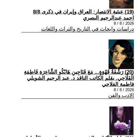
(19) عبثية الانتصار: العراق وإيران في ذكرى 8/8
احمد عبدالرحيم البصري
2026 / 8 / 8
دراسات وابحاث في التاريخ والتراث واللغات
(20) رَشْفَةُ قَهْوَةٍ... مَعَ فَنَاجِينِ هَايْكُو الشَّاعِرَةِ فَاطِمَةِ
الْفَلَّاحِي. بقلم الكاتب الناقد د. عبد الرحيم الشويلي
فاطمة الفلاحي
2026 / 8 / 8
الادب والفن