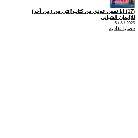
(17) ايا نفس عودي من كتاب(انثى من زمن آخر)
للاإيمان الشباني
2026 / 8 / 8
قضايا ثقافية