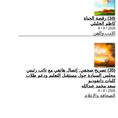
(34) رقصة الحياة
كاظم الخليلي
2026 / 8 / 8
الادب والفن
(35) تصريح صحفي: إتصال هاتفي مع نائب رئيس
مجلس السيادة حول مستقبل التعليم ودعم طلاب
كليات دانفوديو
سعد محمد عبدالله
2026 / 8 / 8
الصحافة والاعلام