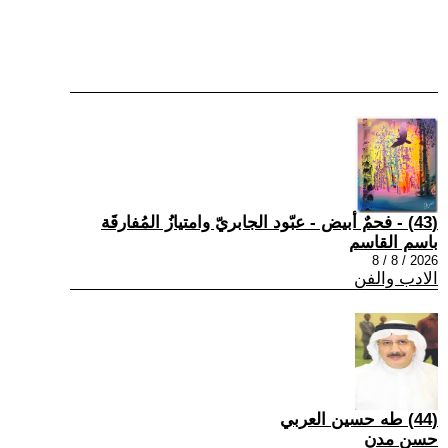
(43) - فحمٌ أبيض - عبّود الجابريّ وامتيازُ المُفارقَة
باسم القاسم
2026 / 8 / 8
الادب والفن
(44) طه حسين العربي
حسن مدن