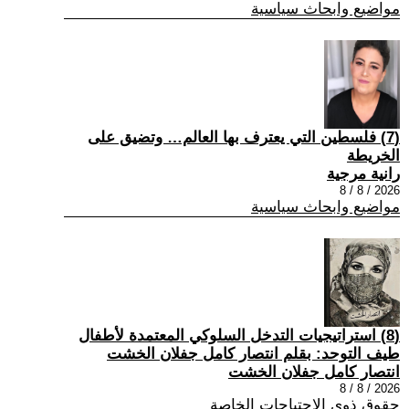
مواضيع وابحاث سياسية
(7) فلسطين التي يعترف بها العالم… وتضيق على
الخريطة
رانية مرجية
2026 / 8 / 8
مواضيع وابحاث سياسية
(8) استراتيجيات التدخل السلوكي المعتمدة لأطفال
طيف التوحد: بقلم انتصار كامل جفلان الخشت
انتصار كامل جفلان الخشت
2026 / 8 / 8
حقوق ذوي الاحتياجات الخاصة