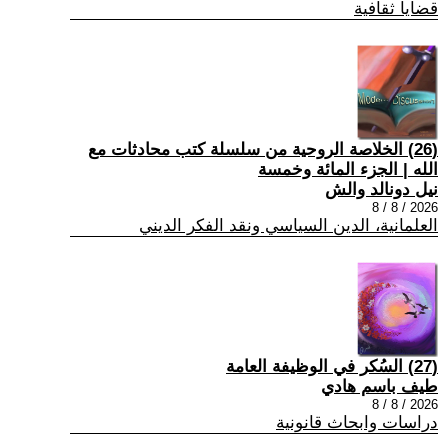
قضايا ثقافية
(26) الخلاصة الروحية من سلسلة كتب محادثات مع
الله | الجزء المائة وخمسة
نيل دونالد والش
2026 / 8 / 8
العلمانية، الدين السياسي ونقد الفكر الديني
(27) السُكر في الوظيفة العامة
طيف باسم هادي
2026 / 8 / 8
دراسات وابحاث قانونية