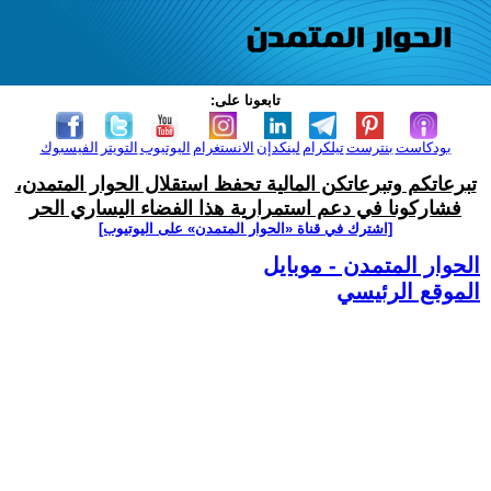
تابعونا على:
بودكاست
بنترست
تيلكرام
لينكدإن
الانستغرام
اليوتيوب
التويتر
الفيسبوك
تبرعاتكم وتبرعاتكن المالية تحفظ استقلال الحوار المتمدن،
فشاركونا في دعم استمرارية هذا الفضاء اليساري الحر
[اشترك في قناة ‫«الحوار المتمدن» على اليوتيوب]
الحوار المتمدن - موبايل
الموقع الرئيسي