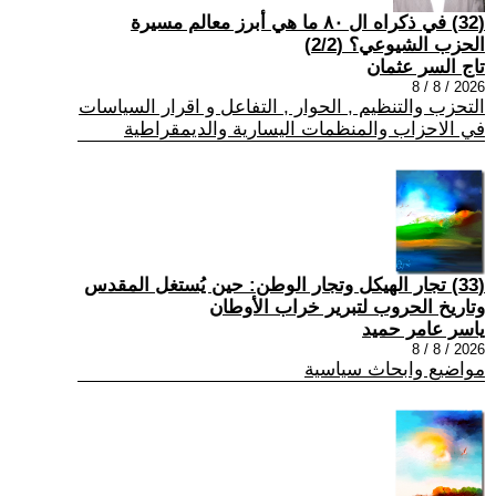
(32) في ذكراه ال ٨٠ ما هي أبرز معالم مسيرة
الحزب الشيوعي؟ (2/2)
تاج السر عثمان
2026 / 8 / 8
التحزب والتنظيم , الحوار , التفاعل و اقرار السياسات
في الاحزاب والمنظمات اليسارية والديمقراطية
(33) تجار الهيكل وتجار الوطن: حين يُستغل المقدس
وتاريخ الحروب لتبرير خراب الأوطان
ياسر عامر حميد
2026 / 8 / 8
مواضيع وابحاث سياسية