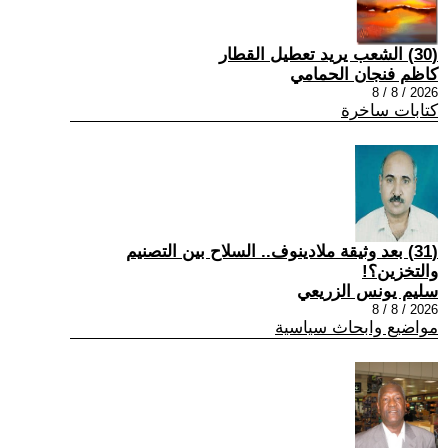
(30) الشعب يريد تعطيل القطار
كاظم فنجان الحمامي
2026 / 8 / 8
كتابات ساخرة
(31) بعد وثيقة ملادينوف.. السلاح بين التصنيم
والتخزين؟!
سليم يونس الزريعي
2026 / 8 / 8
مواضيع وابحاث سياسية