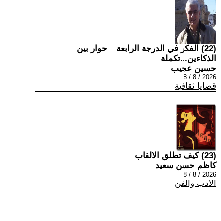
(22) الفكر في الدرجة الرابعة _ حوار بين
الذكاءين...تكملة
حسين عجيب
2026 / 8 / 8
قضايا ثقافية
(23) كيف تطلق الالقاب
كاظم حسن سعيد
2026 / 8 / 8
الادب والفن