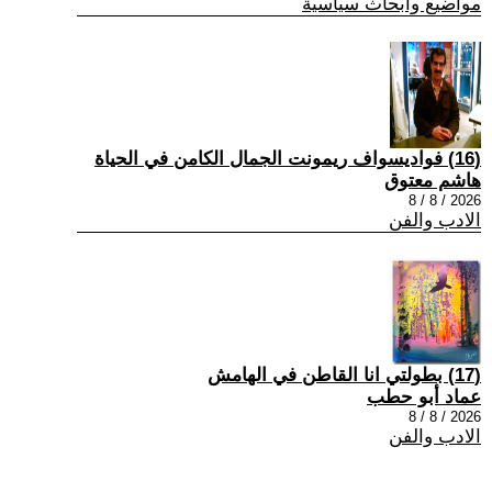
مواضيع وابحاث سياسية
(16) فواديسواف ريمونت الجمال الكامن في الحياة
هاشم معتوق
2026 / 8 / 8
الادب والفن
(17) بطولتي انا القاطن في الهامش
عماد أبو حطب
2026 / 8 / 8
الادب والفن