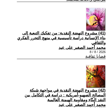
(41) مشروع النهضة النقدية: من تفكيك التبعية إلى
بناء الإنسانية دراسة تأسيسية في منهج التحرر الفكري
والثقافي
محمد أحمد الصغير على عيد
2026 / 8 / 8
قضايا ثقافية
(42) مشروع النهضة النقدية في مواجهة شبكة
المصالح الصهيو-أمريكية : دراسة في التكامل بين
النقد البنّاء ومقاومة الهيمنة العالمية
محمد أحمد الصغير على عيد