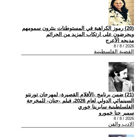
(20) رموز الكراهية في المستوطنات ينثرون سمومهم
ويحرضون على ارتكاب المزيد من الجرائم
مديحه الأعرج
2026 / 8 / 8
القضية الفلسطينية
(21) ضمن برنامج -الأفلام القصيرة- لمهرجان تورنتو
السينمائي الدولي لعام 2026، فيلم -حنان- للمخرجة
الفلسلطينية سابرينا خوري
سمير حنا خمورو
2026 / 8 / 8
الادب والفن