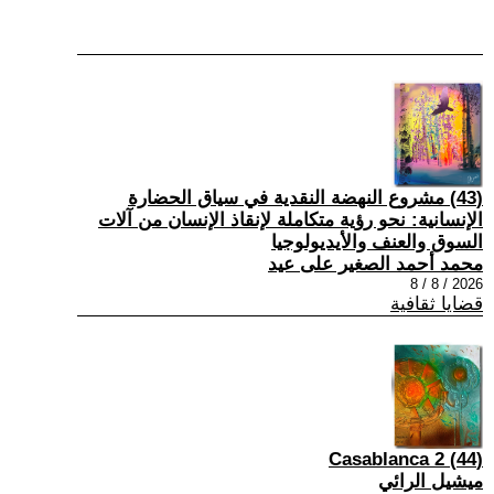
(43) مشروع النهضة النقدية في سياق الحضارة
الإنسانية: نحو رؤية متكاملة لإنقاذ الإنسان من آلات
السوق والعنف والأيديولوجيا
محمد أحمد الصغير على عيد
2026 / 8 / 8
قضايا ثقافية
(44) Casablanca 2
ميشيل الرائي