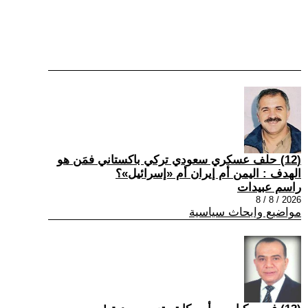
(12) حلف عسكري سعودي تركي باكستاني فمَن هو
الهدف : اليمن أم إيران أم «إسرائيل»؟
راسم عبيدات
2026 / 8 / 8
مواضيع وابحاث سياسية