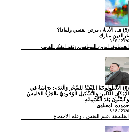
(5) هل الأديان مرض نفسي ولماذا؟
عزالدين مبارك
2026 / 8 / 8
العلمانية، الدين السياسي ونقد الفكر الديني
(6) الْأَنْطُولُوجْيَا التِّقْنِيَّةُ لِلسِّحْرِ وَالْعَدَمِ: دِرَاسَةٌ فِي
الْإِمْكَانِ الْكَامِنِ وَالتَّشْكِيلِ الْوُجُودِيِّ -الجُزْءُ الخَامِسُ
وَالسِّتُّونَ بَعْدَ الثَّلَاثِمِائَةِ-
حمودة المعناوي
2026 / 8 / 8
الفلسفة ,علم النفس , وعلم الاجتماع