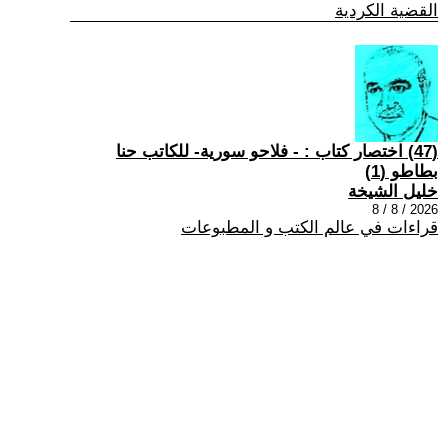
القضية الكردية
(47) اختصار كتاب : - فلاحو سورية- للكاتب حنا
بطاطو (1)
خليل الشيخة
2026 / 8 / 8
قراءات في عالم الكتب و المطبوعات