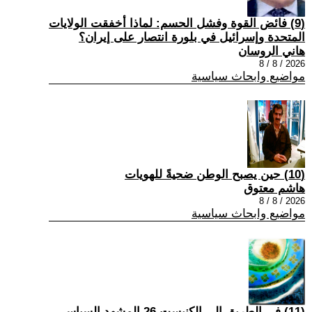
(9) فائض القوة وفشل الحسم: لماذا أخفقت الولايات
المتحدة وإسرائيل في بلورة انتصار على إيران؟
هاني الروسان
2026 / 8 / 8
مواضيع وابحاث سياسية
(10) حين يصبح الوطن ضحيةً للهويات
هاشم معتوق
2026 / 8 / 8
مواضيع وابحاث سياسية
(11) في الطريق إلى الكنيست 26 المشهد السياسي