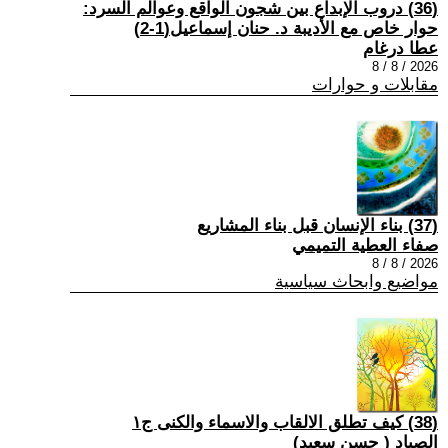
(36) دروب الإبداع بين شجون الواقع وعوالم السرد:
حوار خاص مع الأديبة د. حنان إسماعيل(1-2)
عطا درغام
2026 / 8 / 8
مقابلات و حوارات
(37) بناء الإنسان قبل بناء المشاريع
صفاء العطية التميمي
2026 / 8 / 8
مواضيع وابحاث سياسية
(38) كيف تطلق الالقاب والاسماء والكنى ج١
الصياد ‏( حسن سعيد‏)