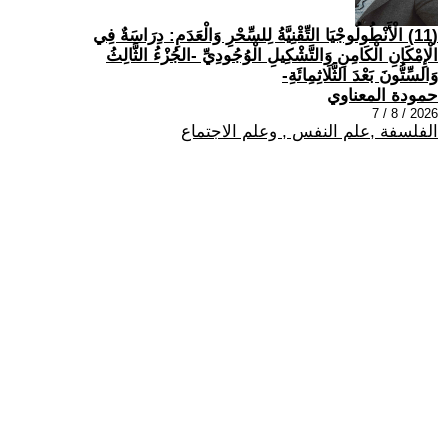
(11) الْأَنْطُولُوجْيَا التِّقْنِيَّةُ لِلسِّحْرِ وَالْعَدَمِ: دِرَاسَةٌ فِي
الْإِمْكَانِ الْكَامِنِ وَالتَّشْكِيلِ الْوُجُودِيِّ -الجُزْءُ الثَّالِثُ
وَالسِّتُّونَ بَعْدَ الثَّلَاثِمِائَةِ-
حمودة المعناوي
2026 / 8 / 7
الفلسفة ,علم النفس , وعلم الاجتماع