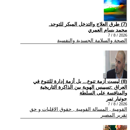
(7) طرق العلاج والتدخل المبكر للتوحد.
محمد بسام العمري
2026 / 8 / 7
الصحة والسلامة الجسدية والنفسية
(8) ليست أزمة تنوع... بل أزمة إدارة للتنوع في
العراق :تسييس الهوية بين الذاكرة التاريخية
والمنافسة على السلطة
جوتيار تمر
2026 / 8 / 7
القومية , المسالة القومية , حقوق الاقليات و حق
تقرير المصير