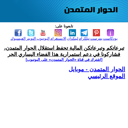
تابعونا على:
بودكاست
بنترست
تيلكرام
لينكدإن
الانستغرام
اليوتيوب
التويتر
الفيسبوك
تبرعاتكم وتبرعاتكن المالية تحفظ استقلال الحوار المتمدن،
فشاركونا في دعم استمرارية هذا الفضاء اليساري الحر
[اشترك في قناة ‫«الحوار المتمدن» على اليوتيوب]
الحوار المتمدن - موبايل
الموقع الرئيسي