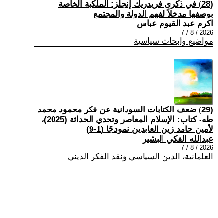
(28) في ذكرى فريدريك إنجلز: الملكية الخاصة
بوصفها مدخلاً لفهم الدولة والمجتمع
اكرم عبد القيوم عباس
2026 / 8 / 7
مواضيع وابحاث سياسية
(29) ضعف الكتابات السودانية عن فكر محمود محمد
طه- كتاب: الإسلام المعاصر وتحدي الحداثة (2025)،
لأمين حامد زين العابدين نموذجًا (1-9)
عبدالله الفكي البشير
2026 / 8 / 7
العلمانية، الدين السياسي ونقد الفكر الديني