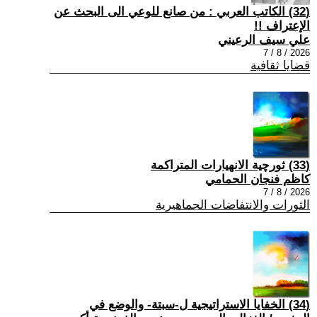
(32) الكاتب العربي : من صانع للوعي الى البحث عن
الإعتراف !!
علي سيف الرعيني
2026 / 8 / 7
قضايا ثقافية
(33) ثورچية الانهيارات المتراكمة
كاظم فنجان الحمامي
2026 / 8 / 7
الثورات والانتفاضات الجماهيرية
(34) الخفايا الاستراتيجية ل-سبتة- والوضع في