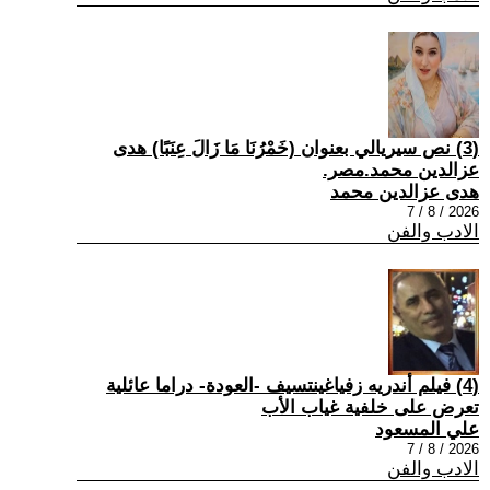
(3) نص سيريالي بعنوان (خَمْرُنَا مَا زَالَ عِنَبًا) هدى
عزالدين محمد.مصر.
هدى عزالدين محمد
2026 / 8 / 7
الادب والفن
(4) فيلم أندريه زفياغينتسيف -العودة- دراما عائلية
تعرض على خلفية غياب الأب
علي المسعود
2026 / 8 / 7
الادب والفن