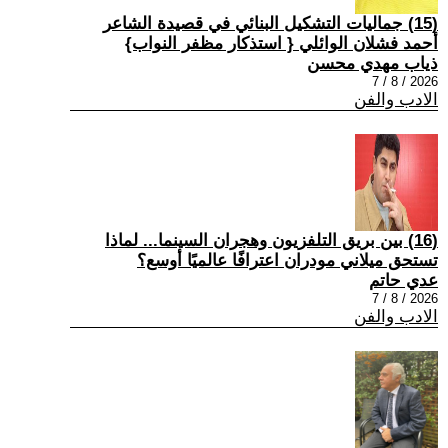
(15) جماليات التشكيل البنائي في قصيدة الشاعر
أحمد فشلان الوائلي { استذكار مظفر النواب}
ذياب مهدي محسن
2026 / 8 / 7
الادب والفن
(16) بين بريق التلفزيون وهجران السينما... لماذا
تستحق ميلاني مودران اعترافًا عالميًا أوسع؟
عدي حاتم
2026 / 8 / 7
الادب والفن