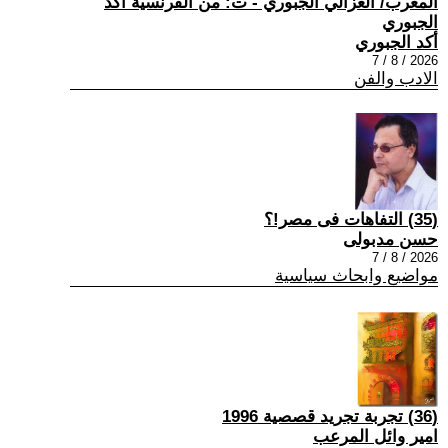
المغرب/ الغزالي الجبوري - ت: من الفرنسية أكد
الجبوري
أكد الجبوري
2026 / 8 / 7
الادب والفن
(35) التفاهات فى مصر!؟
حسن مدبولى
2026 / 8 / 7
مواضيع وابحاث سياسية
(36) تجربة تجريد قصصية 1996
امير وائل المرعب