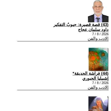
(43) قصة قصيرة: جيوبُ التفكير
داود سلمان عجاج
2026 / 8 / 7
الادب والفن
(44) فراشة الحديقة*
إشبيليا الجبوري
2026 / 8 / 7
الادب والفن