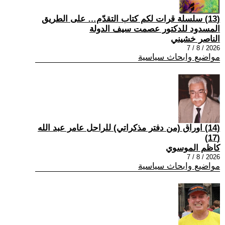
(13) سلسلة قرات لكم كتاب التقدّم… على الطريق
المسدود للدكتور عصمت سيف الدولة
الناصر خشيني
2026 / 8 / 7
مواضيع وابحاث سياسية
(14) اوراق (من دفتر مذكراتي) للراحل عامر عبد الله
(17)
كاظم الموسوي
2026 / 8 / 7
مواضيع وابحاث سياسية