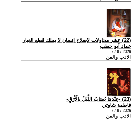
(22) عشر محاولات لإصلاح إنسان لا يملك قطع الغيار
عماد أبو حطب
2026 / 8 / 7
الادب والفن
(23) -عِنْدَمَا يُصَابُ اللَّيْلُ بِالْأَرَقِ-
فاطمة شاوتي
2026 / 8 / 7
الادب والفن