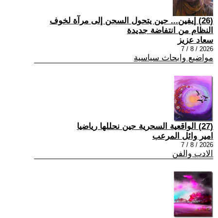
(26) إيفين... حين يتحول السجن إلى مرآة لخوف
النظام من انتفاضة جديدة
سعاد عزيز
2026 / 8 / 7
مواضيع وابحاث سياسية
(27) الواقعية السحرية حين نحللها رياضيا
امير وائل المرعب
2026 / 8 / 7
الادب والفن