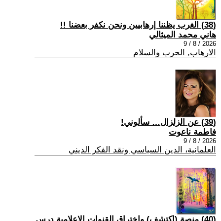
(38) الغرب يظننا إرهابيين ونحن نكفر بعضنا !!
هاني محمد الميثالي
2026 / 8 / 9
الارهاب, الحرب والسلام
(39) عن الزلزال… سألوني!
فاطمة ناعوت
2026 / 8 / 9
العلمانية، الدين السياسي ونقد الفكر الديني
(40) منصة (اكتشف) واختراق القنوات الإعلامية درس