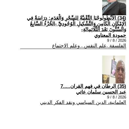
(34) الْأَنْطُولُوجْيَا التِّقْنِيَّةُ لِلسِّحْرِ وَالْعَدَمِ: دِرَاسَةٌ فِي
الْإِمْكَانِ الْكَامِنِ وَالتَّشْكِيلِ الْوُجُودِيِّ -الجُزْءُ السَّابِعُ
وَالسِّتُّونَ بَعْدَ الثَّلَاثِمِائَةِ-
حمودة المعناوي
2026 / 8 / 9
الفلسفة ,علم النفس , وعلم الاجتماع
(35) الرطان في فهم القران.....7
عبد الحسين سلمان عاتي
2026 / 8 / 9
العلمانية، الدين السياسي ونقد الفكر الديني