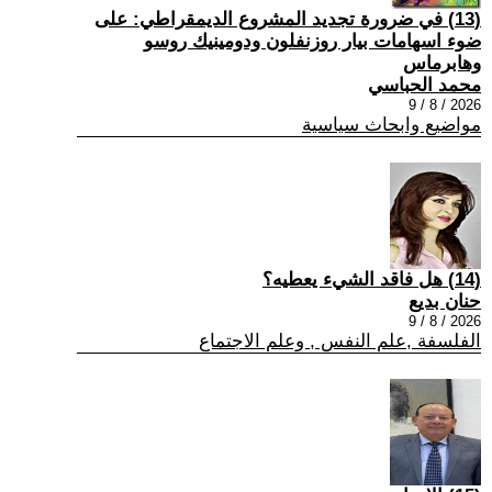
(13) في ضرورة تجديد المشروع الديمقراطي: على
ضوء اسهامات بيار روزنفلون ودومينيك روسو
وهابرماس
محمد الحباسي
2026 / 8 / 9
مواضيع وابحاث سياسية
(14) هل فاقد الشيء يعطيه؟
حنان بديع
2026 / 8 / 9
الفلسفة ,علم النفس , وعلم الاجتماع