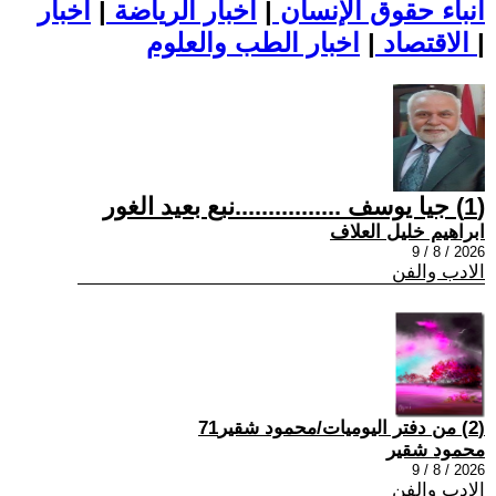
أنباء حقوق الإنسان
|
اخبار الرياضة
|
اخبار
|
اخبار الطب والعلوم
الاقتصاد
|
(1) جيا يوسف ................نبع بعيد الغور
ابراهيم خليل العلاف
2026 / 8 / 9
الادب والفن
(2) من دفتر اليوميات/محمود شقير71
محمود شقير
2026 / 8 / 9
الادب والفن