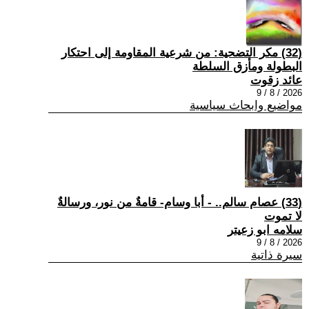
(32) مكر التضحية: من شرعية المقاومة إلى احتكار
البطولة ومأزق السلطة
عائد زقوت
2026 / 8 / 9
مواضيع وابحاث سياسية
(33) عصام سالم.. - أبا وسام- قامةٌ من نور، ورسالةٌ
لا تموت
سلامه ابو زعيتر
2026 / 8 / 9
سيرة ذاتية