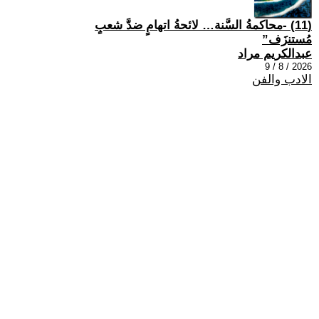
(11) -محاكمةُ السَّنة… لائحةُ اتهامٍ ضدَّ شعبٍ
مُستنزَف”
عبدالكريم مراد
2026 / 8 / 9
الادب والفن