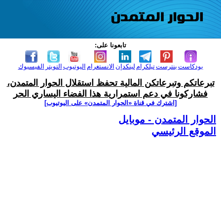
تابعونا على:
بودكاست
بنترست
تيلكرام
لينكدإن
الانستغرام
اليوتيوب
التويتر
الفيسبوك
تبرعاتكم وتبرعاتكن المالية تحفظ استقلال الحوار المتمدن،
فشاركونا في دعم استمرارية هذا الفضاء اليساري الحر
[اشترك في قناة ‫«الحوار المتمدن» على اليوتيوب]
الحوار المتمدن - موبايل
الموقع الرئيسي