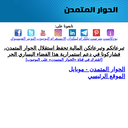
تابعونا على:
بودكاست
بنترست
تيلكرام
لينكدإن
الانستغرام
اليوتيوب
التويتر
الفيسبوك
تبرعاتكم وتبرعاتكن المالية تحفظ استقلال الحوار المتمدن،
فشاركونا في دعم استمرارية هذا الفضاء اليساري الحر
[اشترك في قناة ‫«الحوار المتمدن» على اليوتيوب]
الحوار المتمدن - موبايل
الموقع الرئيسي