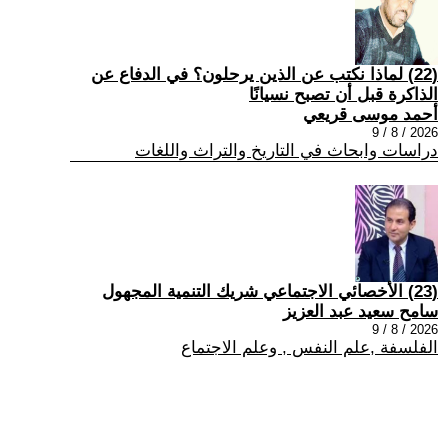
(22) لماذا نكتب عن الذين يرحلون؟ في الدفاع عن
الذاكرة قبل أن تصبح نسيانًا
أحمد موسى قريعي
2026 / 8 / 9
دراسات وابحاث في التاريخ والتراث واللغات
(23) الأخصائي الاجتماعي شريك التنمية المجهول
سامح سعيد عبد العزيز
2026 / 8 / 9
الفلسفة ,علم النفس , وعلم الاجتماع