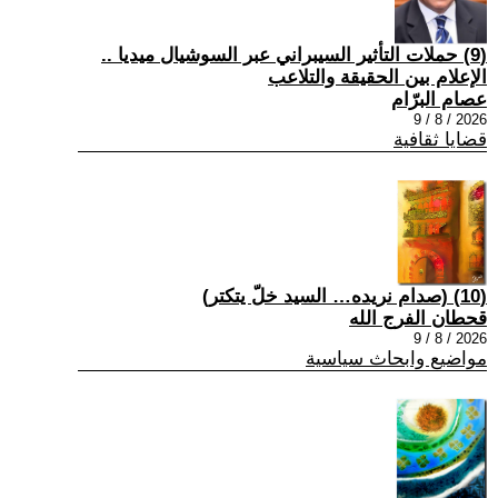
(9) حملات التأثير السيبراني عبر السوشيال ميديا ..
الإعلام بين الحقيقة والتلاعب
عصام البرّام
2026 / 8 / 9
قضايا ثقافية
(10) (صدام نريده… السيد خلّ يتكتر)
قحطان الفرج الله
2026 / 8 / 9
مواضيع وابحاث سياسية