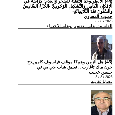
(44) الْأَنْطُولُوجْيَا التِّقْنِيَّةُ لِلسِّحْرِ وَالْعَدَمِ: دِرَاسَةٌ فِي
الْإِمْكَانِ الْكَامِنِ وَالتَّشْكِيلِ الْوُجُودِيِّ -الجُزْءُ السَّادِسُ
وَالسِّتُّونَ بَعْدَ الثَّلَاثِمِائَةِ-
حمودة المعناوي
2026 / 8 / 8
الفلسفة ,علم النفس , وعلم الاجتماع
(45) هل الزمن وهم؟! موقف فيلسوف كامبريدج
جون ماك تاغارت .. تعليق شات جي بي تي
حسين عجيب
2026 / 8 / 8
قضايا ثقافية