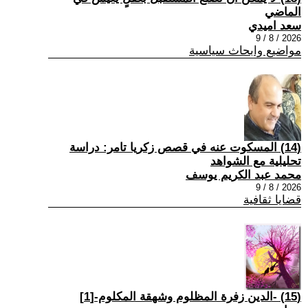
الماضي
سعد اميدي
2026 / 8 / 9
مواضيع وابحاث سياسية
(14) المسكوت عنه في قصص زكريا تامر: دراسة
تحليلية مع الشواهد
محمد عبد الكريم يوسف
2026 / 8 / 9
قضايا ثقافية
(15) -الدين زفرة المظلوم وشهقة المكلوم-[1]