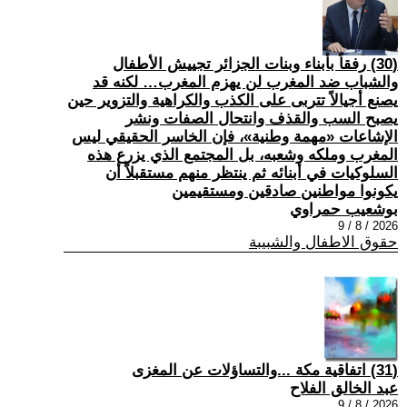
(30) رفقاً بأبناء وبنات الجزائر تجييش الأطفال
والشباب ضد المغرب لن يهزم المغرب… لكنه قد
يصنع أجيالاً تتربى على الكذب والكراهية والتزوير حين
يصبح السب والقذف وانتحال الصفات ونشر
الإشاعات «مهمة وطنية»، فإن الخاسر الحقيقي ليس
المغرب وملكه وشعبه، بل المجتمع الذي يزرع هذه
السلوكيات في أبنائه ثم ينتظر منهم مستقبلاً أن
يكونوا مواطنين صادقين ومستقيمين
بوشعيب حمراوي
2026 / 8 / 9
حقوق الاطفال والشبيبة
(31) اتفاقية مكة ...والتساؤلات عن المغزى
عبد الخالق الفلاح
2026 / 8 / 9