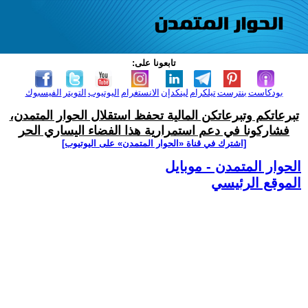
تابعونا على:
بودكاست
بنترست
تيلكرام
لينكدإن
الانستغرام
اليوتيوب
التويتر
الفيسبوك
تبرعاتكم وتبرعاتكن المالية تحفظ استقلال الحوار المتمدن،
فشاركونا في دعم استمرارية هذا الفضاء اليساري الحر
[اشترك في قناة ‫«الحوار المتمدن» على اليوتيوب]
الحوار المتمدن - موبايل
الموقع الرئيسي