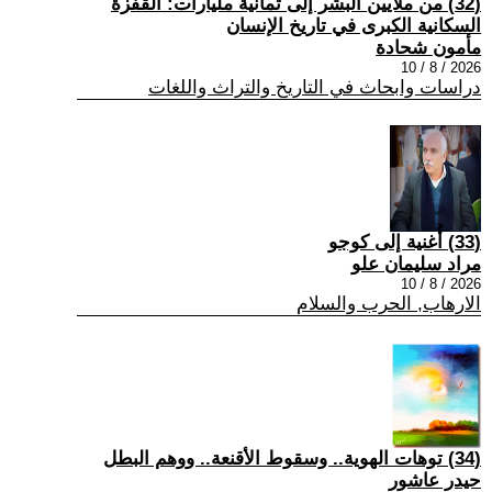
(32) من ملايين البشر إلى ثمانية مليارات: القفزة
السكانية الكبرى في تاريخ الإنسان
مأمون شحادة
2026 / 8 / 10
دراسات وابحاث في التاريخ والتراث واللغات
(33) أُغنية إلى كوجو
مراد سليمان علو
2026 / 8 / 10
الارهاب, الحرب والسلام
(34) توهات الهوية.. وسقوط الأقنعة.. ووهم البطل
حيدر عاشور