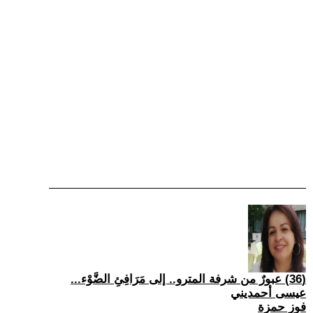
(36) عبورٌ من شرفة المترو.. إلى مَرَافِئِ الضَّوْء...
عيسى أحمديني
فوز حمزة