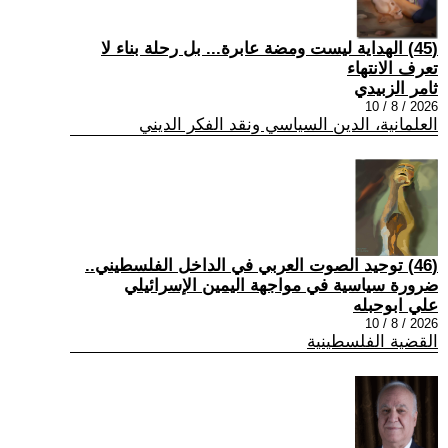
(45) الهداية ليست ومضة عابرة... بل رحلة بناء لا
تعرف الانتهاء
ثامر الزبيدي
2026 / 8 / 10
العلمانية، الدين السياسي ونقد الفكر الديني
(46) توحيد الصوت العربي في الداخل الفلسطيني..
ضرورة سياسية في مواجهة اليمين الإسرائيلي
علي ابوحبله
2026 / 8 / 10
القضية الفلسطينية