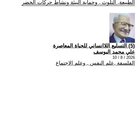
الطبيعة, التلوث , وحماية البيئة ونشاط حركات الخضر
(5) التسليع اللاانساني للحياة المعاصرة
علي محمد اليوسف
2026 / 8 / 10
الفلسفة ,علم النفس , وعلم الاجتماع