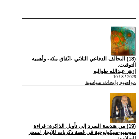
(18) التحالف الدفاعي الثلاثي -اتّفاق مكة- وأهمية
التوقيت.
ازهر عبدالله طوالبه
2026 / 8 / 10
مواضيع وابحاث سياسية
(19) من هندسة السرد إلى تأويل الذاكرة: قراءة
سوسيو-سيكولوجية في قصة ذكريات للإيجار لسحر
السلاموني