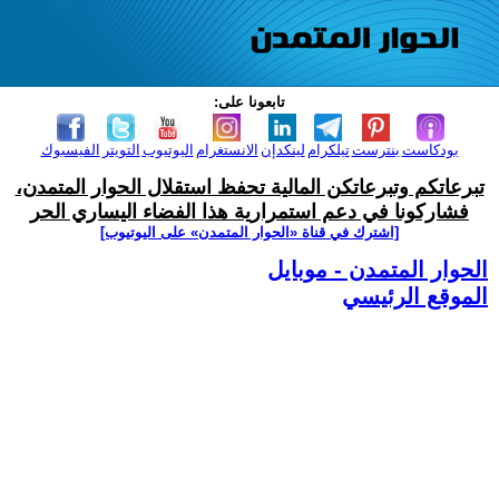
تابعونا على:
بودكاست
بنترست
تيلكرام
لينكدإن
الانستغرام
اليوتيوب
التويتر
الفيسبوك
تبرعاتكم وتبرعاتكن المالية تحفظ استقلال الحوار المتمدن،
فشاركونا في دعم استمرارية هذا الفضاء اليساري الحر
[اشترك في قناة ‫«الحوار المتمدن» على اليوتيوب]
الحوار المتمدن - موبايل
الموقع الرئيسي