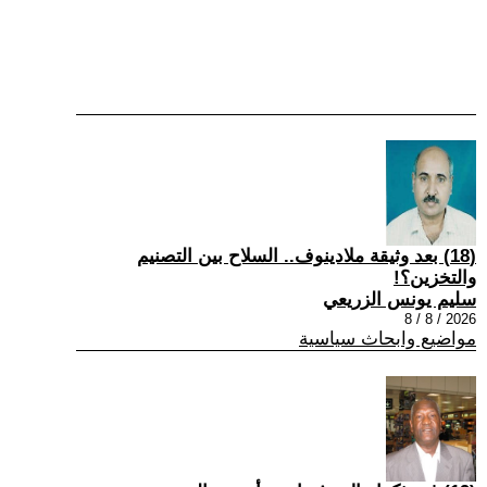
(18) بعد وثيقة ملادينوف.. السلاح بين التصنيم
والتخزين؟!
سليم يونس الزريعي
2026 / 8 / 8
مواضيع وابحاث سياسية