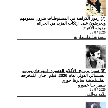
(7) رموز الكراهية في المستوطنات ينثرون سمومهم
ويحرضون على ارتكاب المزيد من الجرائم
مديحه الأعرج
2026 / 8 / 8
القضية الفلسطينية
(8) ضمن برنامج -الأفلام القصيرة- لمهرجان تورنتو
السينمائي الدولي لعام 2026، فيلم -حنان- للمخرجة
الفلسلطينية سابرينا خوري
سمير حنا خمورو
2026 / 8 / 8
الادب والفن