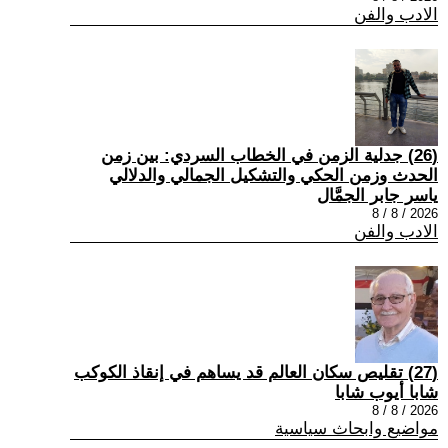
الادب والفن
(26) جدلية الزمن في الخطاب السردي: بين زمن
الحدث وزمن الحكي والتشكيل الجمالي والدلالي
ياسر جابر الجمَّال
2026 / 8 / 8
الادب والفن
(27) تقليص سكان العالم قد يساهم في إنقاذ الكوكب
شابا أيوب شابا
2026 / 8 / 8
مواضيع وابحاث سياسية