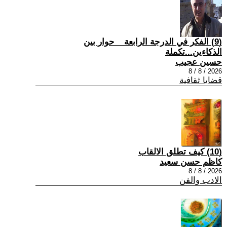
(9) الفكر في الدرجة الرابعة _ حوار بين
الذكاءين...تكملة
حسين عجيب
2026 / 8 / 8
قضايا ثقافية
(10) كيف تطلق الالقاب
كاظم حسن سعيد
2026 / 8 / 8
الادب والفن