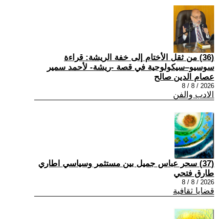
(36) من ثقل الأختام إلى خفة الريشة: قراءة
سوسيو–سيكولوجية في قصة -ريشة- لأحمد سمير
عصام الدين صالح
2026 / 8 / 8
الادب والفن
(37) سحر عباس جميل بين مستثمر وسياسي اطاري
طارق فتحي
2026 / 8 / 8
قضايا ثقافية