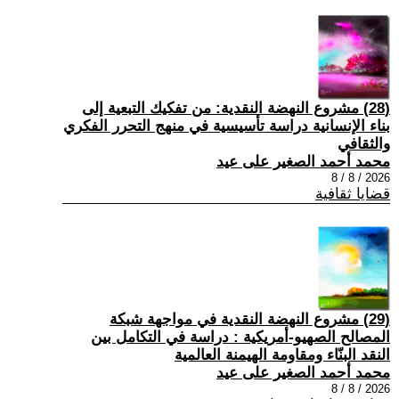
(28) مشروع النهضة النقدية: من تفكيك التبعية إلى
بناء الإنسانية دراسة تأسيسية في منهج التحرر الفكري
والثقافي
محمد أحمد الصغير على عيد
2026 / 8 / 8
قضايا ثقافية
(29) مشروع النهضة النقدية في مواجهة شبكة
المصالح الصهيو-أمريكية : دراسة في التكامل بين
النقد البنّاء ومقاومة الهيمنة العالمية
محمد أحمد الصغير على عيد
2026 / 8 / 8