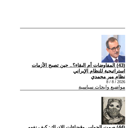
(43) المفاوضات أم البقاء؟.. حين تصبح الأزمات
استراتيجية للنظام الإيراني
نظام مير محمدي
2026 / 8 / 8
مواضيع وابحاث سياسية
(44) صمت الحواس وفضاءات الإدراك: كيف نفهم