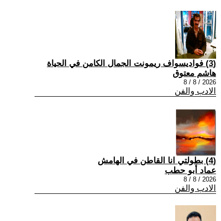
(3) فواديسواف ريمونت الجمال الكامن في الحياة
هاشم معتوق
2026 / 8 / 8
الادب والفن
(4) بطولتي انا القاطن في الهامش
عماد أبو حطب
2026 / 8 / 8
الادب والفن