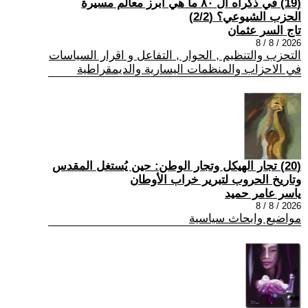
(19) في ذكراه ال ٨٠ ما هي أبرز معالم مسيرة
الحزب الشيوعي؟ (2/2)
تاج السر عثمان
2026 / 8 / 8
التحزب والتنظيم , الحوار , التفاعل و اقرار السياسات
في الاحزاب والمنظمات اليسارية والديمقراطية
(20) تجار الهيكل وتجار الوطن: حين يُستغل المقدس
وتاريخ الحروب لتبرير خراب الأوطان
ياسر عامر حميد
2026 / 8 / 8
مواضيع وابحاث سياسية