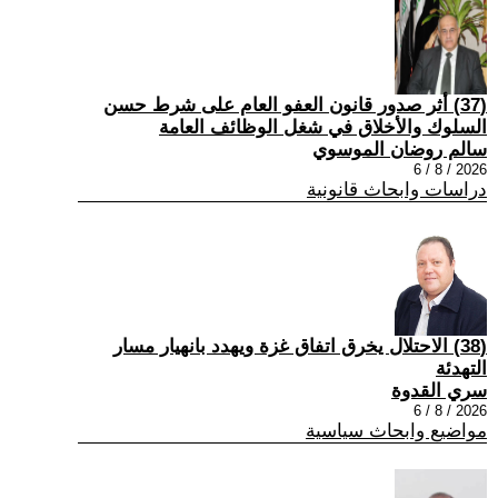
(37) أثر صدور قانون العفو العام على شرط حسن
السلوك والأخلاق في شغل الوظائف العامة
سالم روضان الموسوي
2026 / 8 / 6
دراسات وابحاث قانونية
(38) الاحتلال يخرق اتفاق غزة ويهدد بانهيار مسار
التهدئة
سري القدوة
2026 / 8 / 6
مواضيع وابحاث سياسية