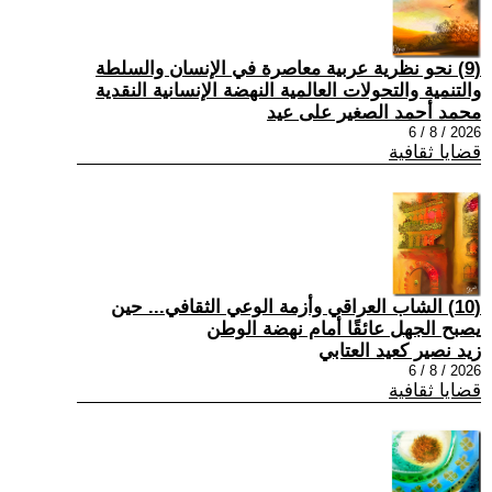
(9) نحو نظرية عربية معاصرة في الإنسان والسلطة
والتنمية والتحولات العالمية النهضة الإنسانية النقدية
محمد أحمد الصغير على عيد
2026 / 8 / 6
قضايا ثقافية
(10) الشاب العراقي وأزمة الوعي الثقافي... حين
يصبح الجهل عائقًا أمام نهضة الوطن
زيد نصير كعيد العتابي
2026 / 8 / 6
قضايا ثقافية