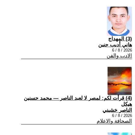
(3) المهداج
هاني أديب حنين
2026 / 8 / 6
الادب والفن
(4) قرأت لكم: لمصر لا لعبد الناصر — محمد حسنين
هيكل
الناصر خشيني
2026 / 8 / 6
الصحافة والاعلام