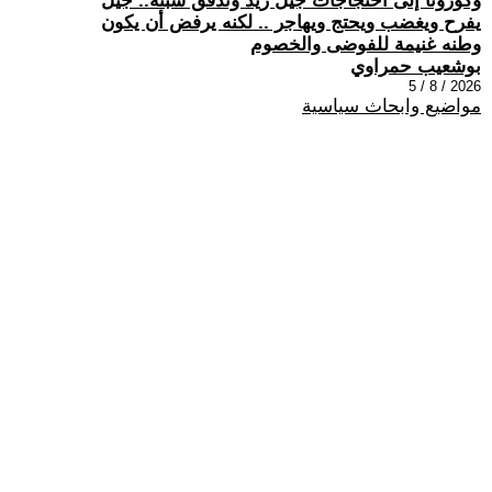
وكورونا إلى احتجاجات جيل زيد وتدفق سبتة.. جيل
يفرح ويغضب ويحتج ويهاجر .. لكنه يرفض أن يكون
وطنه غنيمة للفوضى والخصوم
بوشعيب حمراوي
2026 / 8 / 5
مواضيع وابحاث سياسية