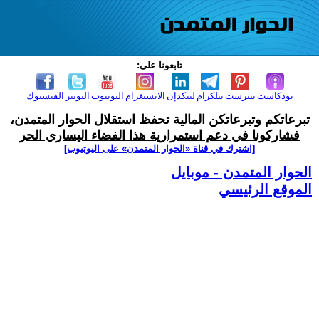
تابعونا على:
بودكاست
بنترست
تيلكرام
لينكدإن
الانستغرام
اليوتيوب
التويتر
الفيسبوك
تبرعاتكم وتبرعاتكن المالية تحفظ استقلال الحوار المتمدن،
فشاركونا في دعم استمرارية هذا الفضاء اليساري الحر
[اشترك في قناة ‫«الحوار المتمدن» على اليوتيوب]
الحوار المتمدن - موبايل
الموقع الرئيسي