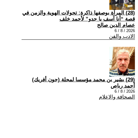
(28) المرآة بوصفها ذاكرة: تحولات الهوية والزمن في
قصة “أنا آسف يا جدو” لأحمد خلف
عصام الدين صالح
2026 / 8 / 6
الادب والفن
(29) بشير بن محمد مؤسسا لمجلة (جون أفريك)
أحمد رباص
2026 / 8 / 6
الصحافة والاعلام