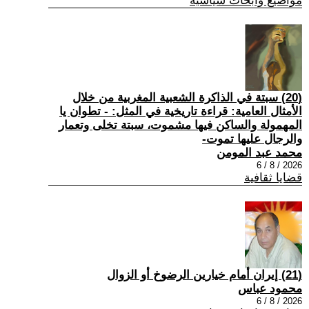
مواضيع وابحاث سياسية
(20) سبتة في الذاكرة الشعبية المغربية من خلال
الأمثال العامية: قراءة تاريخية في المثل: - تطوان يا
المهمولة والساكن فيها مشموت، سبتة تخلى وتعمار
والرجال عليها تموت-
محمد عبد المومن
2026 / 8 / 6
قضايا ثقافية
(21) إيران أمام خيارين الرضوخ أو الزوال
محمود عباس
2026 / 8 / 6