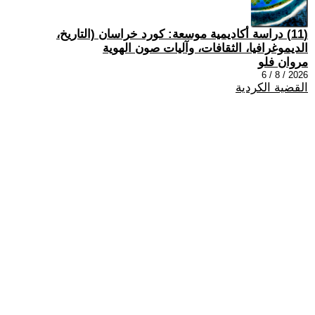
(11) دراسة أكاديمية موسعة: كورد خراسان (التاريخ،
الديموغرافيا، الثقافات، وآليات صون الهوية
مروان فلو
2026 / 8 / 6
القضية الكردية