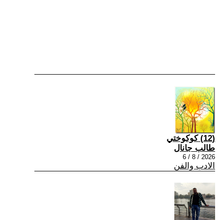
(12) كوكوختي
طالب جانال
2026 / 8 / 6
الادب والفن