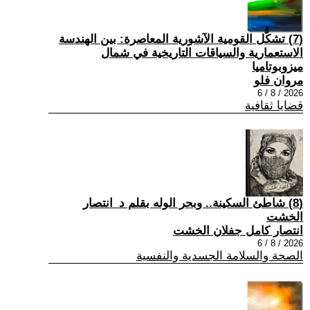
(7) تشكُّل القومية الآشورية المعاصرة: بين الهندسة
الاستعمارية والسياقات التاريخية في شمال
ميزوبوتاميا
مروان فلو
2026 / 8 / 6
قضايا ثقافية
(8) شاطئ السكينة.. وبحر الوله بقلم د_انتصار
الخشت
انتصار كامل جفلان الخشت
2026 / 8 / 6
الصحة والسلامة الجسدية والنفسية