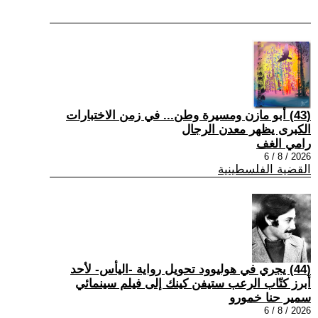
(43) أبو مازن ومسيرة وطن... في زمن الاختبارات
الكبرى يظهر معدن الرجال
رامي الغف
2026 / 8 / 6
القضية الفلسطينية
(44) يجري في هوليوود تحويل رواية -اليأس- لأحد
أبرز كتّاب الرعب ستيفن كينك إلى فيلم سينمائي
سمير حنا خمورو
2026 / 8 / 6