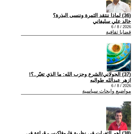
(36) لماذا ننتقد الثمرة وننسى البذرة؟
خالد علي سليفاني
2026 / 8 / 6
قضايا ثقافية
(37) الجولاني/الشرع وحزب الله: ما الذي تغيّر..؟!
ازهر عبدالله طوالبه
2026 / 8 / 6
مواضيع وابحاث سياسية
(38) أهم الثغرات في نظرية فاروفاكيس- قراءة في