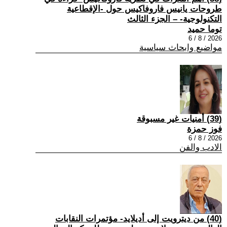
طروحات يانيس فاروفاكيس حول -الإقطاعية
التكنولوجية- – الجزء الثالث
توما حميد
2026 / 8 / 6
مواضيع وابحاث سياسية
(39) أمنيات غير مسبوقة
فوز حمزة
2026 / 8 / 6
الادب والفن
(40) من ديترويت إلى أديلايد- مؤتمرات النقابات