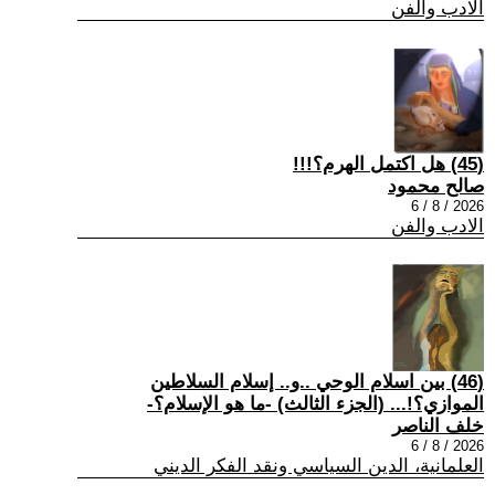
الادب والفن
(45) هل اكتمل الهرم؟!!!
صالح محمود
2026 / 8 / 6
الادب والفن
(46) بين اسلام الوحي ..و.. إسلام السلاطين
الموازي؟!... (الجزء الثالث) -ما هو الإسلام؟-
خلف الناصر
2026 / 8 / 6
العلمانية، الدين السياسي ونقد الفكر الديني