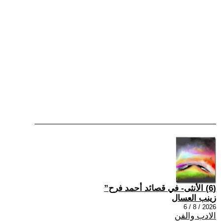
(6) الأنثى- في قصائد أحمد فرح”
زينب العسال
2026 / 8 / 6
الادب والفن