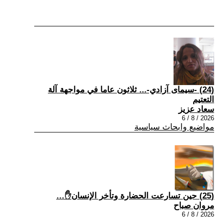
(24) -سيمای آزادي-... ثلاثون عاما في مواجهة آلة
التعتيم
سعاد عزيز
2026 / 8 / 6
مواضيع وابحاث سياسية
(25) حين تسارعت الحضارة وتأخر الإنسان✋…
مروان صباح
2026 / 8 / 6