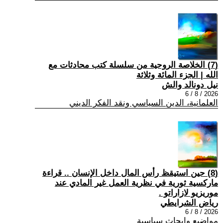
(7) الخلاصة الروحية من سلسلة كتب محادثات مع
الله | الجزء المائة وثلاثة
نيل دونالد والش
2026 / 8 / 6
العلمانية، الدين السياسي ونقد الفكر الديني
(8) حين استيقظ رأس المال داخل الإنسان .. قراءة
ماركسية ثورية في نظرية العمل غير المادي عند
موريزيو لازاراتو .
رياض الشرايطي
2026 / 8 / 6
مواضيع وابحاث سياسية