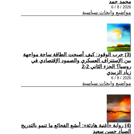
محمد حمد
2026 / 8 / 6
مواضيع وابحاث سياسية
(3) حرب الوقود: كيف أصبحت الطاقة ساحة مواجهة
بين الإستنزاف العسكري والصمود الإقتصادي في
روسيا؟ الجزء الثاني 2-2
زياد الزبيدي
2026 / 8 / 6
مواضيع وابحاث سياسية
(4) رواية «أغنية هادئة»: أبشع الفجائع ما تنمو بالتدريج
الصياد حسن سعيد