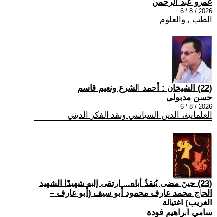
عمرو عبد الرحمن
2026 / 8 / 6
الطب , والعلوم
(22) الشيخان : أحمد الشرع ونعيم قاسم
حسن مدبولى
2026 / 8 / 6
العلمانية، الدين السياسي ونقد الفكر الديني
(23) حينَ مضى يُنقذُ أباه... ارتقى إليه شهيدًا الشهيد
الحاج محمد عارف محمود أبو سيف (أبو عارف –
الغريب) اغتيالة
سامي ابراهيم فودة