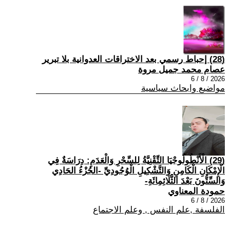
(28) إحباط رسمي بعد الاختراقات العدوانية بلا تبرير
عصام محمد جميل مروة
2026 / 8 / 6
مواضيع وابحاث سياسية
(29) الْأَنْطُولُوجْيَا التِّقْنِيَّةُ لِلسِّحْرِ وَالْعَدَمِ: دِرَاسَةٌ فِي
الْإِمْكَانِ الْكَامِنِ وَالتَّشْكِيلِ الْوُجُودِيِّ -الجُزْءُ الحَادِي
وَالسِّتُّونَ بَعْدَ الثَّلَاثِمِائَةِ-
حمودة المعناوي
2026 / 8 / 6
الفلسفة ,علم النفس , وعلم الاجتماع