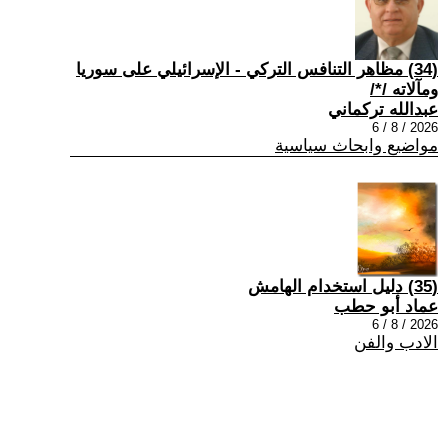
(34) مظاهر التنافس التركي - الإسرائيلي على سوريا
ومآلاته /*/
عبدالله تركماني
2026 / 8 / 6
مواضيع وابحاث سياسية
(35) دليل استخدام الهامش
عماد أبو حطب
2026 / 8 / 6
الادب والفن