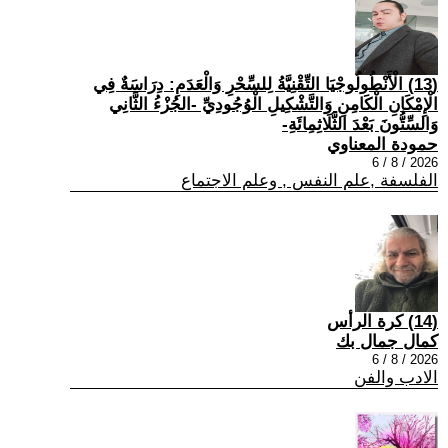
(13) الْأَنْطُولُوجْيَا التِّقْنِيَّةُ لِلسِّحْرِ وَالْعَدَمِ: دِرَاسَةٌ فِي
الْإِمْكَانِ الْكَامِنِ وَالتَّشْكِيلِ الْوُجُودِيِّ -الجُزْءُ الثَّانِي
وَالسِّتُّونَ بَعْدَ الثَّلَاثِمِائَةِ-
حمودة المعناوي
2026 / 8 / 6
الفلسفة ,علم النفس , وعلم الاجتماع
(14) كرة الرأس
كمال جمال بك
2026 / 8 / 6
الادب والفن