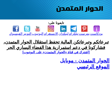
تابعونا على:
بودكاست
بنترست
تيلكرام
لينكدإن
الانستغرام
اليوتيوب
التويتر
الفيسبوك
تبرعاتكم وتبرعاتكن المالية تحفظ استقلال الحوار المتمدن،
فشاركونا في دعم استمرارية هذا الفضاء اليساري الحر
[اشترك في قناة ‫«الحوار المتمدن» على اليوتيوب]
الحوار المتمدن - موبايل
الموقع الرئيسي