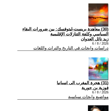
(30) معاهدة بريست-ليتوفسك: بين ضرورات البقاء
السياسي وكلفة التنازلات الإقليمية
زيد نائل العدوان
2026 / 8 / 6
دراسات وابحاث في التاريخ والتراث واللغات
(31) هجرة المغرب الى اسبانيا
فوزية بن حورية
2026 / 8 / 6
مواضيع وابحاث سياسية